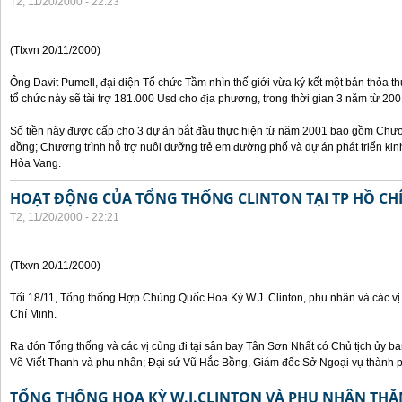
T2, 11/20/2000 - 22:23
(Ttxvn 20/11/2000)
Ông Davit Pumell, đại diện Tổ chức Tầm nhìn thế giới vừa ký kết một bản thỏa t
tổ chức này sẽ tài trợ 181.000 Usd cho địa phương, trong thời gian 3 năm từ 20
Số tiền này được cấp cho 3 dự án bắt đầu thực hiện từ năm 2001 bao gồm Chươn
đồng; Chương trình hỗ trợ nuôi dưỡng trẻ em đường phố và dự án phát triển kinh
Hòa Vang.
HOẠT ĐỘNG CỦA TỔNG THỐNG CLINTON TẠI TP HỒ CH
T2, 11/20/2000 - 22:21
(Ttxvn 20/11/2000)
Tối 18/11, Tổng thống Hợp Chủng Quốc Hoa Kỳ W.J. Clinton, phu nhân và các vị
Chí Minh.
Ra đón Tổng thống và các vị cùng đi tại sân bay Tân Sơn Nhất có Chủ tịch ủy 
Võ Viết Thanh và phu nhân; Đại sứ Vũ Hắc Bồng, Giám đốc Sở Ngoại vụ thành 
TỔNG THỐNG HOA KỲ W.J.CLINTON VÀ PHU NHÂN THĂ