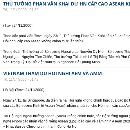
THỦ TƯỚNG PHAN VĂN KHAI DỰ HN CẤP CAO ASEAN 
T6, 11/24/2000 - 01:50
(Ttxvn 24/11/2000)
Theo đặc phái viên Ttxvn, ngày 23/11, Thủ tướng Phan Văn Khải dẫn đầu đoàn 
Hội nghị cấp cao Asean không chính thức lần thứ 4.
Trong đoàn Thủ tướng có Bộ trưởng Ngoại giao Nguyễn Dy Niên, Bộ trưởng Th
Ngoại giao Nguyễn Tâm Chiến, Thứ trưởng Tài chính Lê Thị Băng Tâm và Phó
Văn Trọng Lý, Đại sứ Việt Nam tại Singapore Đỗ Quang Minh.
VIETNAM THAM DU HOI NGHI AEM VÀ AMM
T6, 11/24/2000 - 01:48
Hà Nội (Ttxvn 24/11/2000)
Ngày 24/11, tại Singapore, đã diễn ra hai Hội nghị không chính thức của các B
của các Bộ trưởng Kinh tế Asean (Aem), nhằm chuẩn bị cho Hội nghị cấp cao Ase
Tại Hội nghị ngoại trưởng Asean (Amm) không chính thức, các Bộ trưởng ngoại 
nghe Nhóm các nhân vật nổi tiếng Asean (Epg) báo cáo về Tầm nhìn Asean 2020
+ Nhật Bản về Chương trình hành động Hà Nội.