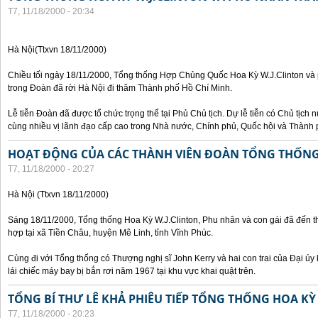
T7, 11/18/2000 - 20:34
Hà Nội(Ttxvn 18/11/2000)
Chiều tối ngày 18/11/2000, Tổng thống Hợp Chủng Quốc Hoa Kỳ W.J.Clinton và 
trong Đoàn đã rời Hà Nội đi thăm Thành phố Hồ Chí Minh.
Lễ tiễn Đoàn đã được tổ chức trọng thể tại Phủ Chủ tịch. Dự lễ tiễn có Chủ tịc
cùng nhiều vị lãnh đạo cấp cao trong Nhà nước, Chính phủ, Quốc hội và Thành 
HOẠT ĐỘNG CỦA CÁC THÀNH VIÊN ĐOÀN TỔNG THỐNG 
T7, 11/18/2000 - 20:27
Hà Nội (Ttxvn 18/11/2000)
Sáng 18/11/2000, Tổng thống Hoa Kỳ W.J.Clinton, Phu nhân và con gái đã đến t
hợp tại xã Tiền Châu, huyện Mê Linh, tỉnh Vĩnh Phúc.
Cùng đi với Tổng thống có Thượng nghị sĩ John Kerry và hai con trai của Đại ú
lái chiếc máy bay bị bắn rơi năm 1967 tại khu vực khai quật trên.
TỔNG BÍ THƯ LÊ KHẢ PHIÊU TIẾP TỔNG THỐNG HOA KỲ
T7, 11/18/2000 - 20:23