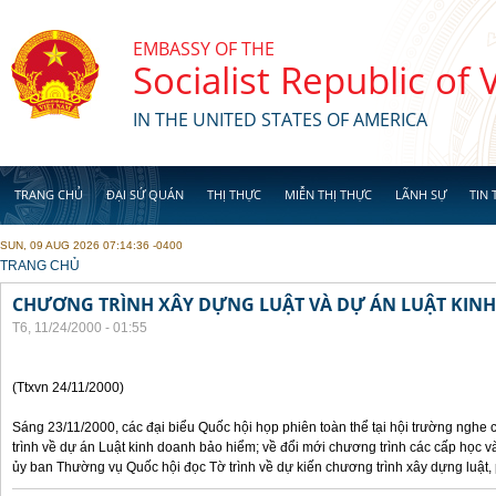
Skip to main content
EMBASSY OF THE
Socialist Republic of
IN THE UNITED STATES OF AMERICA
TRANG CHỦ
ĐẠI SỨ QUÁN
THỊ THỰC
MIỄN THỊ THỰC
LÃNH SỰ
TIN 
SUN, 09 AUG 2026 07:14:36 -0400
YOU ARE HERE
TRANG CHỦ
CHƯƠNG TRÌNH XÂY DỰNG LUẬT VÀ DỰ ÁN LUẬT KIN
T6, 11/24/2000 - 01:55
(Ttxvn 24/11/2000)
Sáng 23/11/2000, các đại biểu Quốc hội họp phiên toàn thể tại hội trường nghe
trình về dự án Luật kinh doanh bảo hiểm; về đổi mới chương trình các cấp học v
ủy ban Thường vụ Quốc hội đọc Tờ trình về dự kiến chương trình xây dựng luật