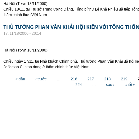
Hà Nội (Ttxvn 18/11/2000)
Chiều 18/11, tại Trụ sở Trung ương Đảng, Tổng bí thư Lê Khả Phiêu đã tiếp Tổn
thăm chính thức Việt Nam.
THỦ TƯỚNG PHAN VĂN KHẢI HỘI KIẾN VỚI TỔNG THỐ
T7, 11/18/2000 - 20:14
Hà Nội (Ttxvn 18/11/2000)
Chiều ngày 17/11, tại Nhà khách Chính phủ, Thủ tướng Phan Văn Khải đã hội ki
Jefferson Clinton đang ở thăm chính thức Việt Nam.
Các trang
« đầu
‹ trước
…
216
217
218
219
224
…
sau ›
cuối »