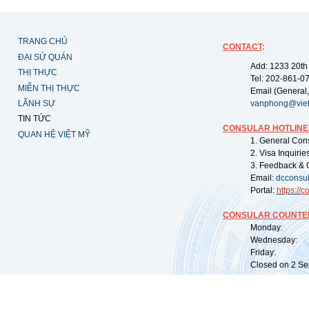
TRANG CHỦ
CONTACT
:
ĐẠI SỨ QUÁN
Add: 1233 20th
THỊ THỰC
Tel: 202-861-0
MIỄN THỊ THỰC
Email (General,
LÃNH SỰ
vanphong@vie
TIN TỨC
CONSULAR HOTLINE
QUAN HỆ VIỆT MỸ
1. General Con
2. Visa Inquiri
3. Feedback & 
Email:
dcconsu
Portal:
https://
co
CONSULAR COUNTER
Monday: 09:
Wednesday: 0
Friday: 09:
Closed on 2 Sep