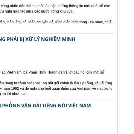
 cùng nhân dân thành phố tiếp cận những thông tin mới nhất về các
u nghị hợp tác giữa các nước trong khu vực.
, triển lãm, hội thảo chuyên đề, trình diễn thời trang - ca nhạc, chiếu
NG PHẢI BỊ XỬ LÝ NGHIÊM MINH
ao Việt Nam, bà Phan Thúy Thanh đã trả lời câu hỏi của một số
n đang bị cảnh sát Thái Lan bắt giữ chính là tên Lý Tống, kẻ đã từng
bay năm 1992 và đề nghị cho biết quan điểm của Việt nam về việc xử lý
 trả lời nhưu sau:
I PHỎNG VẤN ĐÀI TIẾNG NÓI VIỆT NAM