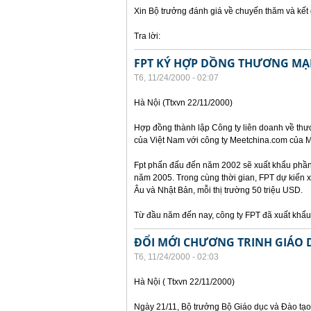
Xin Bộ trưởng đánh giá về chuyến thăm và kế
Tra lời:
FPT KÝ HỢP DỒNG THƯƠNG MẠI
T6, 11/24/2000 - 02:07
Hà Nội (Ttxvn 22/11/2000)
Hợp đồng thành lập Công ty liên doanh về thư
của Việt Nam với công ty Meetchina.com của M
Fpt phấn đấu đến năm 2002 sẽ xuất khẩu phần 
năm 2005. Trong cùng thời gian, FPT dự kiến 
Âu và Nhật Bản, mỗi thị trường 50 triệu USD.
Từ đầu năm đến nay, công ty FPT đã xuất kh
ĐỔI MỚI CHƯƠNG TRINH GIÁO 
T6, 11/24/2000 - 02:03
Hà Nội ( Ttxvn 22/11/2000)
Ngày 21/11, Bộ trưởng Bộ Giáo dục và Đào tạo