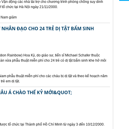
ảo Vận động các nhà tài trợ cho chương trình phòng chống suy dinh
 tổ chức tại Hà Nội ngày 21/11/2000.
t Nam giảm
NHÂN ĐẠO CHO 24 TRẺ DỊ TẬT BẨM SINH
ion Rainbow) Hoa Kỳ, do giáo sư, tiến sĩ Michael Schafer thuộc
n vừa phẫu thuật miễn phí cho 24 trẻ có dị tật bẩm sinh khe hở môi
Nam phẫu thuật miễn phí cho các cháu bị dị tật và theo kế hoạch năm
rẻ em dị tật.
HÂU Á CHÀO THẾ KỶ MỚI&QUOT;
 được tổ chức tại Thành phố Hồ Chí Minh từ ngày 3 đến 10/12/2000.