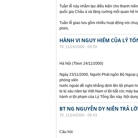
Tuần lễ này nhằm tạo điều kiện cho thanh niên
quốc gia Châu á và tăng cường mối quan hệ hữ
Tuần lễ giao lưu gồm nhiều hoạt động nói chuyện
phim,
HÀNH VI NGUY HIỂM CỦA LÝ TỐ
T6, 11/24/2000 - 09:59
Hà Nội (Ttxvn 24/11/2000)
Ngày 23/11/2000, Người Phát ngôn Bộ Ngoại gi
phóng viên
nước ngoài đề nghị khẳng định tên tội phạm hiệ
bị tù sáu năm tại Việt Nam vì tội bắt cóc máy 
hành vi tội phạm của Lý Tống lần này. Nội dung
BT NG NGUYỄN DY NIÊN TRẢ LỜ
T6, 11/24/2000 - 09:43
Câu hỏi: