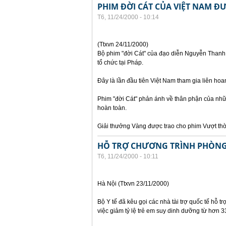
PHIM ĐỜI CÁT CỦA VIỆT NAM ĐƯ
T6, 11/24/2000 - 10:14
(Ttxvn 24/11/2000)
Bộ phim "đời Cát" của đạo diễn Nguyễn Thanh V
tổ chức tại Pháp.
Đây là lần đầu tiên Việt Nam tham gia liên hoa
Phim "đời Cát" phản ánh về thân phận của nhữn
hoàn toàn.
Giải thưởng Vàng được trao cho phim Vượt thờ
HỖ TRỢ CHƯƠNG TRÌNH PHÒNG
T6, 11/24/2000 - 10:11
Hà Nội (Ttxvn 23/11/2000)
Bộ Y tế đã kêu gọi các nhà tài trợ quốc tế hỗ t
việc giảm tỷ lệ trẻ em suy dinh dưỡng từ hơ