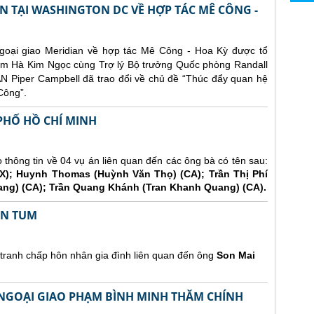
AN TẠI WASHINGTON DC VỀ HỢP TÁC MÊ CÔNG -
ngoại giao Meridian về hợp tác Mê Công - Hoa Kỳ được tổ
 Nam Hà Kim Ngọc cùng Trợ lý Bộ trưởng Quốc phòng Randall
N Piper Campbell đã trao đổi về chủ đề “Thúc đẩy quan hệ
Công”.
PHỐ HỒ CHÍ MINH
hông tin về 04 vụ án liên quan đến các ông bà có tên sau:
); Huynh Thomas (Huỳnh Văn Thọ) (CA); Trần Thị Phí
 Tang) (CA); Trần Quang Khánh (Tran Khanh Quang) (CA).
ON TUM
tranh chấp hôn nhân gia đình liên quan đến ông
Son Mai
NGOẠI GIAO PHẠM BÌNH MINH THĂM CHÍNH