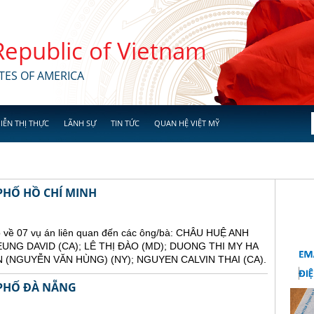
 Republic of Vietnam
TES OF AMERICA
IỄN THỊ THỰC
LÃNH SỰ
TIN TỨC
QUAN HỆ VIỆT MỸ
PHỐ HỒ CHÍ MINH
 về 07 vụ án liên quan đến các ông/bà: CHÂU HUỆ ANH
EUNG DAVID (CA); LÊ THỊ ĐÀO (MD); DUONG THI MY HA
 (NGUYỄN VĂN HÙNG) (NY); NGUYEN CALVIN THAI (CA).
PHỐ ĐÀ NẴNG