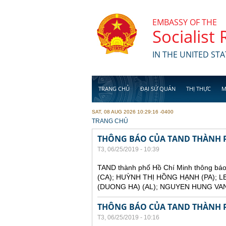
Skip to main content
EMBASSY OF THE
Socialist
IN THE UNITED STA
TRANG CHỦ
ĐẠI SỨ QUÁN
THỊ THỰC
M
SAT, 08 AUG 2026 10:29:16 -0400
YOU ARE HERE
TRANG CHỦ
THÔNG BÁO CỦA TAND THÀNH 
T3, 06/25/2019 - 10:39
TAND thành phố Hồ Chí Minh thông báo
(CA); HUỲNH THỊ HỒNG HẠNH (PA); L
(DUONG HA) (AL); NGUYEN HUNG VAN
THÔNG BÁO CỦA TAND THÀNH 
T3, 06/25/2019 - 10:16