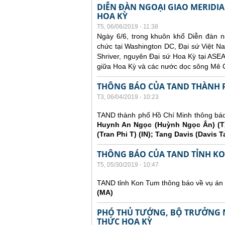
DIỄN ĐÀN NGOẠI GIAO MERIDI
HOA KỲ
T5, 06/06/2019 - 11:38
Ngày 6/6, trong khuôn khổ Diễn đàn 
chức tại Washington DC, Đại sứ Việt
Shriver, nguyên Đại sứ Hoa Kỳ tại ASEA
giữa Hoa Kỳ và các nước dọc sông Mê 
THÔNG BÁO CỦA TAND THÀNH 
T3, 06/04/2019 - 10:23
TAND thành phố Hồ Chí Minh thông báo t
Huynh An Ngọc (Huỳnh Ngọc Ân) (TX
(Tran Phi T) (IN); Tang Davis (Davis
THÔNG BÁO CỦA TAND TỈNH K
T5, 05/30/2019 - 10:47
TAND tỉnh Kon Tum thông báo về vụ án 
(MA)
PHÓ THỦ TƯỚNG, BỘ TRƯỞNG 
THỨC HOA KỲ