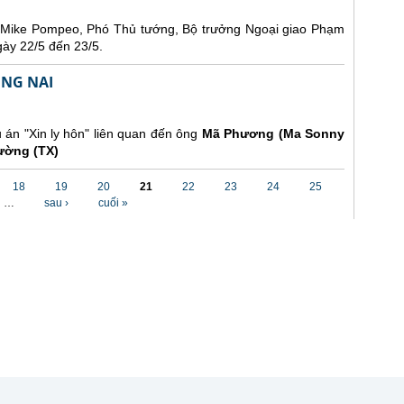
 Mike Pompeo, Phó Thủ tướng, Bộ trưởng Ngoại giao Phạm
ày 22/5 đến 23/5.
ỒNG NAI
 án "Xin ly hôn" liên quan đến ông
Mã Phương (Ma Sonny
ường (TX)
18
19
20
21
22
23
24
25
…
sau ›
cuối »