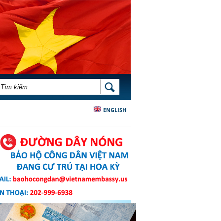
BIỂU MẪU TÌM KIẾM
TÌM KIẾM
ENGLISH