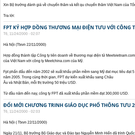
Xin Bộ trưởng đánh giá về chuyến thăm và kết qu chuyến thăm Việt Nam của Tổ
Tra lời:
FPT KÝ HỢP DỒNG THƯƠNG MẠI ĐIỆN TƯU VỚI CÔNG 
T6, 11/24/2000 - 02:07
Hà Nội (Ttxvn 22/11/2000)
Hợp đồng thành lập Công ty liên doanh về thương mại điện tử Meetvietnam.com
của Việt Nam với công ty Meetchina.com của Mỹ.
Fpt phấn đấu đến năm 2002 sẽ xuất khẩu phần mềm sang Mỹ đat mục tiêu đạt 5 t
năm 2005. Trong cùng thời gian, FPT dự kiến xuất khẩu sang Châu
Âu và Nhật Bản, mỗi thị trường 50 triệu USD.
Từ đầu năm đến nay, công ty FPT đã xuất khẩu phần mềm đạt 300,000 USD.
ĐỔI MỚI CHƯƠNG TRINH GIÁO DỤC PHỔ THÔNG TƯU 2
T6, 11/24/2000 - 02:03
Hà Nội ( Ttxvn 22/11/2000)
Ngày 21/11, Bộ trưởng Bộ Giáo dục và Đào tạo Nguyễn Minh Hiển đã trình Quốc