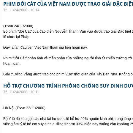
PHIM ĐỜI CÁT CỦA VIỆT NAM ĐƯỢC TRAO GIẢI ĐẶC BIỆT
T6, 11/24/2000 - 10:14
(Ttxvn 24/11/2000)
Bộ phim "đời Cát" của đạo diễn Nguyễn Thanh Vân vừa được trao giải Đặc biệt t
tổ chức tại Pháp.
Đây là lần đầu tiên Việt Nam tham gia liên hoan này.
Phim "đời Cát" phản ánh về thân phận của những người lính từ chiến trường trở
hoàn toàn.
Giải thưởng Vàng được trao cho phim Vượt thời gian của Tây Ban Nha. Không có
HỖ TRỢ CHƯƠNG TRÌNH PHÒNG CHỐNG SUY DINH DƯ
T6, 11/24/2000 - 10:11
Hà Nội (Ttxvn 23/11/2000)
Bộ Y tế đã kêu gọi các nhà tài trợ quốc tế hỗ trợ 40% nguồn kinh phí, trong tổng 
việc giảm tỷ lệ trẻ em suy dinh dưỡng từ hơn 33% hiện nay xuống còn khoảng 