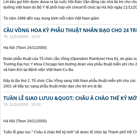
Lời kêu gọi trên được đưua ra tại cuộc Hội thảo Vận động các nhà tài trợ cho c
dưỡng Việt Nam do Bộ Y tế phối hợp với Unicef tổ chức tại Hà Nội ngày 21/11/2
Từ năm 1998 đến nay, trung bình mỗi năm Việt Nam giảm
CẦU VỒNG HOA KỲ PHẪU THUẬT NHÂN ĐẠO CHO 24 TRẺ
T6, 11/24/2000 - 10:07
Hà Nội (Ttxvn 24/11/2000)
Đoàn phẫu thuật của Tổ chức cầu Vồng (Operation Rainbow) Hoa Kỳ, do giáo sư,
Trường Đại học Y khoa Chicago làm trưởng đoàn vừa phẫu thuật miễn phí cho 24 
và hàm ếch tại Bệnh viện Việt Nam-Cu Ba.
Đây là lần thứ 2, Tổ chức Cầu Vồng sang Việt Nam phẫu thuật miễn phí cho các 
2001 sẽ tiếp tục sang phẫu thuật nhân đạo cho trẻ em dị tật.
TUẦN LỄ GIAO LƯUU &QUOT; CHÂU Á CHÀO THẾ KỶ M
T6, 11/24/2000 - 10:03
Hà Nội (Ttxvn 24/11/2000)
Tuần lễ giao lưu " Châu á chào thế kỷ mới" sẽ được tổ chức tại Thành phố Hồ C