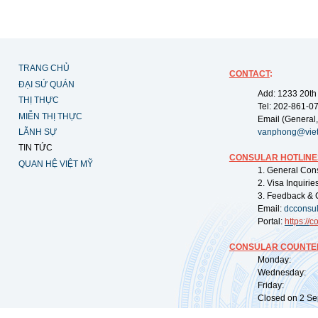
TRANG CHỦ
CONTACT
:
ĐẠI SỨ QUÁN
Add: 1233 20th
THỊ THỰC
Tel: 202-861-0
MIỄN THỊ THỰC
Email (General,
LÃNH SỰ
vanphong@vie
TIN TỨC
CONSULAR HOTLINE
QUAN HỆ VIỆT MỸ
1. General Con
2. Visa Inquiri
3. Feedback & 
Email:
dcconsu
Portal:
https://
co
CONSULAR COUNTER
Monday: 09:
Wednesday: 0
Friday: 09:
Closed on 2 Sep