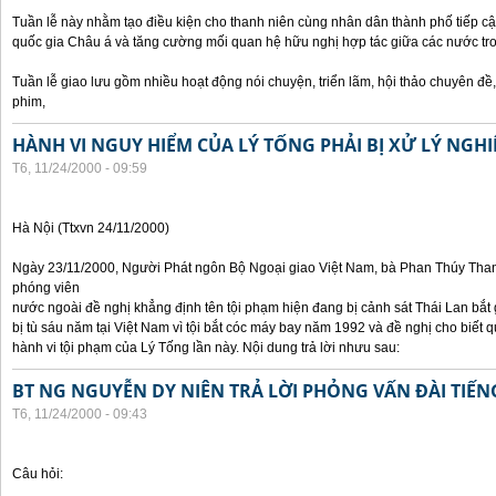
Tuần lễ này nhằm tạo điều kiện cho thanh niên cùng nhân dân thành phố tiếp cậ
quốc gia Châu á và tăng cường mối quan hệ hữu nghị hợp tác giữa các nước tr
Tuần lễ giao lưu gồm nhiều hoạt động nói chuyện, triển lãm, hội thảo chuyên đề, t
phim,
HÀNH VI NGUY HIỂM CỦA LÝ TỐNG PHẢI BỊ XỬ LÝ NGH
T6, 11/24/2000 - 09:59
Hà Nội (Ttxvn 24/11/2000)
Ngày 23/11/2000, Người Phát ngôn Bộ Ngoại giao Việt Nam, bà Phan Thúy Thanh 
phóng viên
nước ngoài đề nghị khẳng định tên tội phạm hiện đang bị cảnh sát Thái Lan bắt g
bị tù sáu năm tại Việt Nam vì tội bắt cóc máy bay năm 1992 và đề nghị cho biết 
hành vi tội phạm của Lý Tống lần này. Nội dung trả lời nhưu sau:
BT NG NGUYỄN DY NIÊN TRẢ LỜI PHỎNG VẤN ĐÀI TIẾN
T6, 11/24/2000 - 09:43
Câu hỏi: