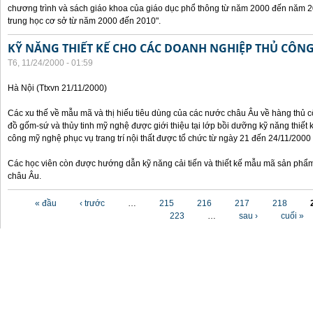
chương trình và sách giáo khoa của giáo dục phổ thông từ năm 2000 đến năm 2
trung học cơ sở từ năm 2000 đến 2010".
KỸ NĂNG THIẾT KẾ CHO CÁC DOANH NGHIỆP THỦ CÔN
T6, 11/24/2000 - 01:59
Hà Nội (Ttxvn 21/11/2000)
Các xu thế về mẫu mã và thị hiếu tiêu dùng của các nước châu Âu về hàng thủ cô
đồ gốm-sứ và thủy tinh mỹ nghệ được giới thiệu tại lớp bồi dưỡng kỹ năng thiết 
công mỹ nghệ phục vụ trang trí nội thất được tổ chức từ ngày 21 đến 24/11/2000 
Các học viên còn được hướng dẫn kỹ năng cải tiến và thiết kế mẫu mã sản phẩm
châu Âu.
Các trang
« đầu
‹ trước
…
215
216
217
218
223
…
sau ›
cuối »