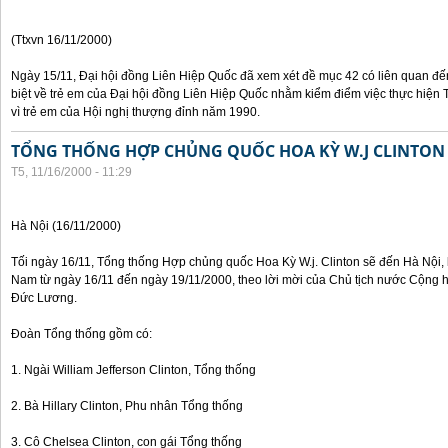
(Ttxvn 16/11/2000)
Ngày 15/11, Đại hội đồng Liên Hiệp Quốc đã xem xét đề mục 42 có liên quan đế
biệt về trẻ em của Đại hội đồng Liên Hiệp Quốc nhằm kiểm điểm việc thực hiện
vì trẻ em của Hội nghị thượng đỉnh năm 1990.
TỔNG THỐNG HỢP CHỦNG QUỐC HOA KỲ W.J CLINTON
T5, 11/16/2000 - 11:29
Hà Nội (16/11/2000)
Tối ngày 16/11, Tổng thống Hợp chủng quốc Hoa Kỳ W.j. Clinton sẽ đến Hà Nội, 
Nam từ ngày 16/11 đến ngày 19/11/2000, theo lời mời của Chủ tịch nước Cộng 
Đức Lương.
Đoàn Tổng thống gồm có:
1. Ngài William Jefferson Clinton, Tổng thống
2. Bà Hillary Clinton, Phu nhân Tổng thống
3. Cô Chelsea Clinton, con gái Tổng thống