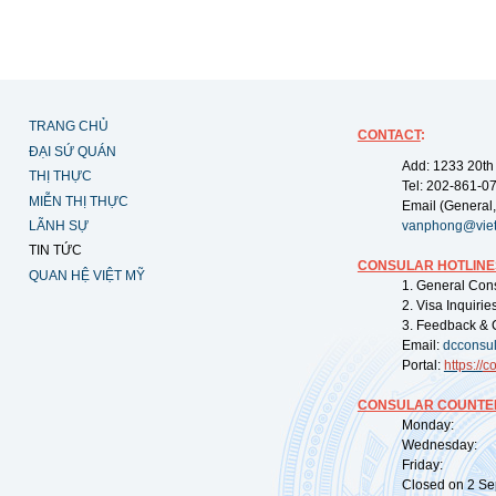
TRANG CHỦ
CONTACT
:
ĐẠI SỨ QUÁN
Add: 1233 20th
THỊ THỰC
Tel: 202-861-0
MIỄN THỊ THỰC
Email (General,
LÃNH SỰ
vanphong@vie
TIN TỨC
CONSULAR HOTLINE
QUAN HỆ VIỆT MỸ
1. General Con
2. Visa Inquiri
3. Feedback & 
Email:
dcconsu
Portal:
https://
co
CONSULAR COUNTER
Monday: 09:
Wednesday: 0
Friday: 09:
Closed on 2 Sep