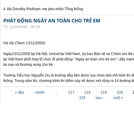
4. Bà Dorothy Rodham, mẹ phu nhân Tổng thống
PHÁT ĐỘNG NGÀY AN TOÀN CHO TRẺ EM
T3, 11/14/2000 - 00:39
Hà nội (Ttxvn 13/11/2000)
Ngày13/11/2000 tại Hà Nội, Unicef tại Việt Nam, ủy ban Bảo vệ và Chăm sóc tr
tại Việt Nam phối hợp tổ chức lễ phát động " Ngày an toàn cho trẻ em ", đẩy mạ
tai nạn và thương vong cho trẻ.
Trường Tiểu học Nguyễn Du là trường đầu tiên được lựa chọn làm mô hình thí đ
thông. Trong năm tới, chương trình thí điểm này sẽ được mở rộng ra 14 trường k
Các trang
« đầu
‹ trước
…
217
218
219
220
225
sau ›
cuối »