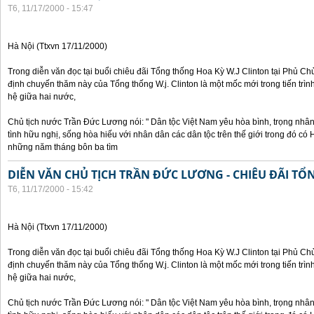
T6, 11/17/2000 - 15:47
Hà Nội (Ttxvn 17/11/2000)
Trong diễn văn đọc tại buổi chiêu đãi Tổng thống Hoa Kỳ W.J Clinton tại Phủ Chủ
định chuyến thăm này của Tổng thống W.j. Clinton là một mốc mới trong tiến trì
hệ giữa hai nước,
Chủ tịch nước Trần Đức Lương nói: " Dân tộc Việt Nam yêu hòa bình, trọng nh
tình hữu nghị, sống hòa hiếu với nhân dân các dân tộc trên thế giới trong đó c
những năm tháng bôn ba tìm
DIỄN VĂN CHỦ TỊCH TRẦN ĐỨC LƯƠNG - CHIÊU ĐÃI T
T6, 11/17/2000 - 15:42
Hà Nội (Ttxvn 17/11/2000)
Trong diễn văn đọc tại buổi chiêu đãi Tổng thống Hoa Kỳ W.J Clinton tại Phủ Chủ
định chuyến thăm này của Tổng thống W.j. Clinton là một mốc mới trong tiến trì
hệ giữa hai nước,
Chủ tịch nước Trần Đức Lương nói: " Dân tộc Việt Nam yêu hòa bình, trọng nh