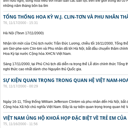
tình hữu nghị, sống hòa hiếu với nhân dân các dân tộc trên thế giới trong đó c
những năm tháng bôn ba tìm
TỔNG THỐNG HOA KỲ W.J. CLIN-TƠN VÀ PHU NHÂN TH
T6, 11/17/2000 - 15:31
Hà Nội (Ttxvn 17/11/2000)
Nhận lời mời của Chủ tịch nước Trần Đức Lương, chiều tối 16/11/2000, Tổng t
am Giơ-phe-sơn Clin-tơn và Phu nhân đã tới Hà Nội, bắt đầu chuyến thăm chính
Hoa Kỳ tại nước Cộng hòa XHCN Việt Nam.
Sáng 17/11/2000, tại Phủ Chủ tịch đã diễn ra trọng thể Lễ đón chính thức Tổng 
nghi thức cao nhất dành cho Nguyên thủ Quốc gia.
SỰ KIỆN QUAN TRỌNG TRONG QUAN HỆ VIỆT NAM-HOA
T6, 11/17/2000 - 00:29
Ngày 16-11, Tổng thống William Jefferson Clintơn và phu nhân đến Hà Nội, bắt
Cộng hòa Xã hội chủ nghĩa Việt Nam. Đây là sự kiện quan trọng trong quan hệ V
VIỆT NAM ỦNG HỘ KHOÁ HỌP ĐẶC BIỆT VỀ TRẺ EM CỦA
T5, 11/16/2000 - 11:56