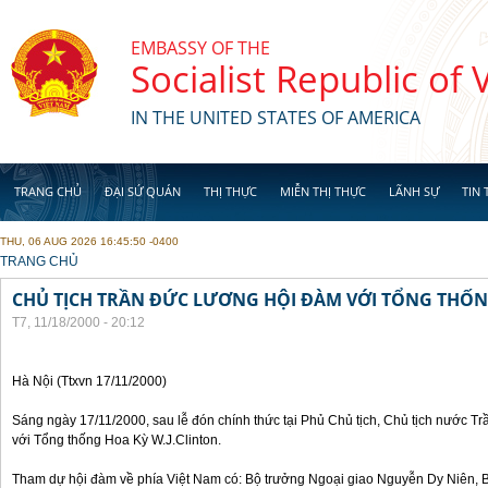
Skip to main content
EMBASSY OF THE
Socialist Republic of
IN THE UNITED STATES OF AMERICA
TRANG CHỦ
ĐẠI SỨ QUÁN
THỊ THỰC
MIỄN THỊ THỰC
LÃNH SỰ
TIN 
THU, 06 AUG 2026 16:45:50 -0400
YOU ARE HERE
TRANG CHỦ
CHỦ TỊCH TRẦN ĐỨC LƯƠNG HỘI ĐÀM VỚI TỔNG THỐN
T7, 11/18/2000 - 20:12
Hà Nội (Ttxvn 17/11/2000)
Sáng ngày 17/11/2000, sau lễ đón chính thức tại Phủ Chủ tịch, Chủ tịch nước 
với Tổng thống Hoa Kỳ W.J.Clinton.
Tham dự hội đàm về phía Việt Nam có: Bộ trưởng Ngoại giao Nguyễn Dy Niên,