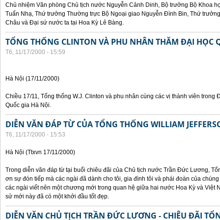
Chủ nhiệm Văn phòng Chủ tịch nước Nguyễn Cảnh Dinh, Bộ trưởng Bộ Khoa họ
Tuấn Nhạ, Thứ trưởng Thường trực Bộ Ngoại giao Nguyễn Đình Bin, Thứ trưở
Châu và Đại sứ nước ta tại Hoa Kỳ Lê Bàng.
TỔNG THỐNG CLINTON VÀ PHU NHÂN THĂM ĐẠI HỌC Q
T6, 11/17/2000 - 15:59
Hà Nội (17/11/2000)
Chiều 17/11, Tổng thống W.J. Clinton và phu nhân cùng các vị thành viên trong 
Quốc gia Hà Nội.
DIỄN VĂN ĐÁP TỪ CỦA TỔNG THỐNG WILLIAM JEFFERS
T6, 11/17/2000 - 15:53
Hà Nội (Ttxvn 17/11/2000)
Trong diễn văn đáp từ tại buổi chiêu đãi của Chủ tịch nước Trần Đức Lương, Tổn
ơn sự đón tiếp mà các ngài đã dành cho tôi, gia đình tôi và phái đoàn của chúng
các ngài viết nên một chương mới trong quan hệ giữa hai nước Hoa Kỳ và Việt N
sử mới này đã có một khởi đầu tốt đẹp.
DIỄN VĂN CHỦ TỊCH TRẦN ĐỨC LƯƠNG - CHIÊU ĐÃI T