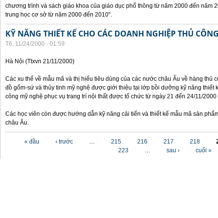
chương trình và sách giáo khoa của giáo dục phổ thông từ năm 2000 đến năm 2
trung học cơ sở từ năm 2000 đến 2010".
KỸ NĂNG THIẾT KẾ CHO CÁC DOANH NGHIỆP THỦ CÔN
T6, 11/24/2000 - 01:59
Hà Nội (Ttxvn 21/11/2000)
Các xu thế về mẫu mã và thị hiếu tiêu dùng của các nước châu Âu về hàng thủ cô
đồ gốm-sứ và thủy tinh mỹ nghệ được giới thiệu tại lớp bồi dưỡng kỹ năng thiết 
công mỹ nghệ phục vụ trang trí nội thất được tổ chức từ ngày 21 đến 24/11/2000 
Các học viên còn được hướng dẫn kỹ năng cải tiến và thiết kế mẫu mã sản phẩm
châu Âu.
Các trang
« đầu
‹ trước
…
215
216
217
218
223
…
sau ›
cuối »