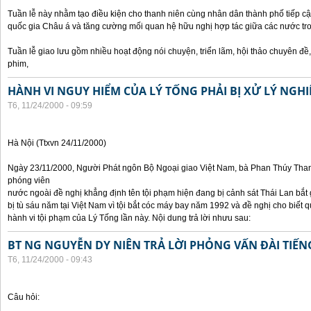
Tuần lễ này nhằm tạo điều kiện cho thanh niên cùng nhân dân thành phố tiếp cậ
quốc gia Châu á và tăng cường mối quan hệ hữu nghị hợp tác giữa các nước tr
Tuần lễ giao lưu gồm nhiều hoạt động nói chuyện, triển lãm, hội thảo chuyên đề, t
phim,
HÀNH VI NGUY HIỂM CỦA LÝ TỐNG PHẢI BỊ XỬ LÝ NGH
T6, 11/24/2000 - 09:59
Hà Nội (Ttxvn 24/11/2000)
Ngày 23/11/2000, Người Phát ngôn Bộ Ngoại giao Việt Nam, bà Phan Thúy Thanh 
phóng viên
nước ngoài đề nghị khẳng định tên tội phạm hiện đang bị cảnh sát Thái Lan bắt g
bị tù sáu năm tại Việt Nam vì tội bắt cóc máy bay năm 1992 và đề nghị cho biết 
hành vi tội phạm của Lý Tống lần này. Nội dung trả lời nhưu sau:
BT NG NGUYỄN DY NIÊN TRẢ LỜI PHỎNG VẤN ĐÀI TIẾN
T6, 11/24/2000 - 09:43
Câu hỏi: