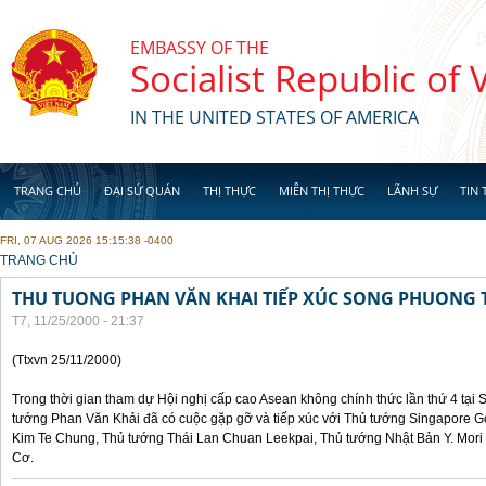
Skip to main content
EMBASSY OF THE
Socialist Republic of
IN THE UNITED STATES OF AMERICA
TRANG CHỦ
ĐẠI SỨ QUÁN
THỊ THỰC
MIỄN THỊ THỰC
LÃNH SỰ
TIN 
FRI, 07 AUG 2026 15:15:38 -0400
YOU ARE HERE
TRANG CHỦ
THU TUONG PHAN VĂN KHAI TIẾP XÚC SONG PHUONG 
T7, 11/25/2000 - 21:37
(Ttxvn 25/11/2000)
Trong thời gian tham dự Hội nghị cấp cao Asean không chính thức lần thứ 4 tại 
tướng Phan Văn Khải đã có cuộc gặp gỡ và tiếp xúc với Thủ tướng Singapore 
Kim Te Chung, Thủ tướng Thái Lan Chuan Leekpai, Thủ tướng Nhật Bản Y. Mor
Cơ.