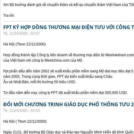
Xin Bộ trưởng đánh giá về chuyến thăm và kết qu chuyến thăm Việt Nam của Tổ
Tra lời:
FPT KÝ HỢP DỒNG THƯƠNG MẠI ĐIỆN TƯU VỚI CÔNG 
T6, 11/24/2000 - 02:07
Hà Nội (Ttxvn 22/11/2000)
Hợp đồng thành lập Công ty liên doanh về thương mại điện tử Meetvietnam.com
của Việt Nam với công ty Meetchina.com của Mỹ.
Fpt phấn đấu đến năm 2002 sẽ xuất khẩu phần mềm sang Mỹ đat mục tiêu đạt 5 t
năm 2005. Trong cùng thời gian, FPT dự kiến xuất khẩu sang Châu
Âu và Nhật Bản, mỗi thị trường 50 triệu USD.
Từ đầu năm đến nay, công ty FPT đã xuất khẩu phần mềm đạt 300,000 USD.
ĐỔI MỚI CHƯƠNG TRINH GIÁO DỤC PHỔ THÔNG TƯU 2
T6, 11/24/2000 - 02:03
Hà Nội ( Ttxvn 22/11/2000)
Ngày 21/11, Bộ trưởng Bộ Giáo dục và Đào tạo Nguyễn Minh Hiển đã trình Quốc