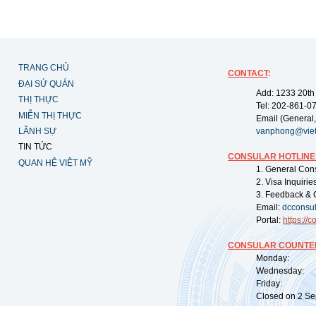
TRANG CHỦ
CONTACT
:
ĐẠI SỨ QUÁN
Add: 1233 20th
THỊ THỰC
Tel: 202-861-0
MIỄN THỊ THỰC
Email (General,
LÃNH SỰ
vanphong@vie
TIN TỨC
CONSULAR HOTLINE
QUAN HỆ VIỆT MỸ
1. General Con
2. Visa Inquiri
3. Feedback & 
Email:
dcconsu
Portal:
https://
co
CONSULAR COUNTER
Monday: 09:
Wednesday: 0
Friday: 09:
Closed on 2 Sep