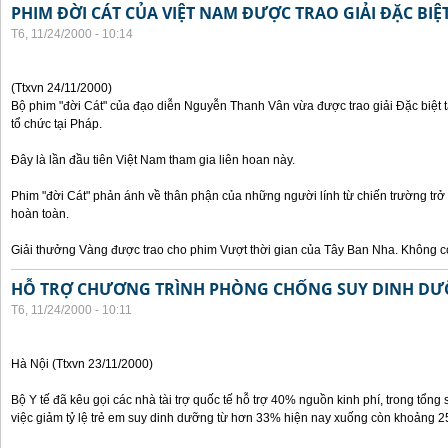
PHIM ĐỜI CÁT CỦA VIỆT NAM ĐƯỢC TRAO GIẢI ĐẶC BIỆT
T6, 11/24/2000 - 10:14
(Ttxvn 24/11/2000)
Bộ phim "đời Cát" của đạo diễn Nguyễn Thanh Vân vừa được trao giải Đặc biệt t
tổ chức tại Pháp.
Đây là lần đầu tiên Việt Nam tham gia liên hoan này.
Phim "đời Cát" phản ánh về thân phận của những người lính từ chiến trường trở
hoàn toàn.
Giải thưởng Vàng được trao cho phim Vượt thời gian của Tây Ban Nha. Không có
HỖ TRỢ CHƯƠNG TRÌNH PHÒNG CHỐNG SUY DINH DƯ
T6, 11/24/2000 - 10:11
Hà Nội (Ttxvn 23/11/2000)
Bộ Y tế đã kêu gọi các nhà tài trợ quốc tế hỗ trợ 40% nguồn kinh phí, trong tổng 
việc giảm tỷ lệ trẻ em suy dinh dưỡng từ hơn 33% hiện nay xuống còn khoảng 