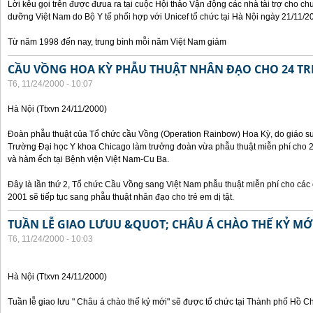
Lời kêu gọi trên được đưua ra tại cuộc Hội thảo Vận động các nhà tài trợ cho c
dưỡng Việt Nam do Bộ Y tế phối hợp với Unicef tổ chức tại Hà Nội ngày 21/11/2
Từ năm 1998 đến nay, trung bình mỗi năm Việt Nam giảm
CẦU VỒNG HOA KỲ PHẪU THUẬT NHÂN ĐẠO CHO 24 TRẺ
T6, 11/24/2000 - 10:07
Hà Nội (Ttxvn 24/11/2000)
Đoàn phẫu thuật của Tổ chức cầu Vồng (Operation Rainbow) Hoa Kỳ, do giáo sư,
Trường Đại học Y khoa Chicago làm trưởng đoàn vừa phẫu thuật miễn phí cho 24 
và hàm ếch tại Bệnh viện Việt Nam-Cu Ba.
Đây là lần thứ 2, Tổ chức Cầu Vồng sang Việt Nam phẫu thuật miễn phí cho các 
2001 sẽ tiếp tục sang phẫu thuật nhân đạo cho trẻ em dị tật.
TUẦN LỄ GIAO LƯUU &QUOT; CHÂU Á CHÀO THẾ KỶ M
T6, 11/24/2000 - 10:03
Hà Nội (Ttxvn 24/11/2000)
Tuần lễ giao lưu " Châu á chào thế kỷ mới" sẽ được tổ chức tại Thành phố Hồ C