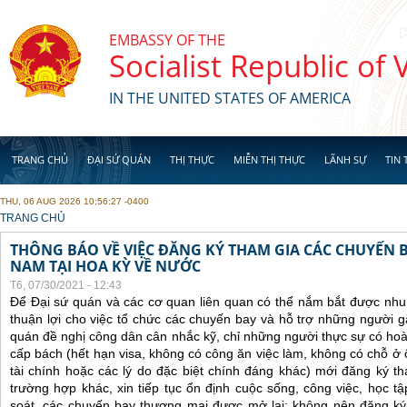
Skip to main content
EMBASSY OF THE
Socialist Republic of
IN THE UNITED STATES OF AMERICA
TRANG CHỦ
ĐẠI SỨ QUÁN
THỊ THỰC
MIỄN THỊ THỰC
LÃNH SỰ
TIN 
THU, 06 AUG 2026 10:56:27 -0400
YOU ARE HERE
TRANG CHỦ
THÔNG BÁO VỀ VIỆC ĐĂNG KÝ THAM GIA CÁC CHUYẾN 
NAM TẠI HOA KỲ VỀ NƯỚC
T6, 07/30/2021 - 12:43
Để Đại sứ quán và các cơ quan liên quan có thể nắm bắt được nhu
thuận lợi cho việc tổ chức các chuyến bay và hỗ trợ những người 
quán đề nghị công dân cân nhắc kỹ, chỉ những người thực sự có ho
cấp bách (hết hạn visa, không có công ăn việc làm, không có chỗ ở 
tài chính hoặc các lý do đặc biệt chính đáng khác) mới đăng ký 
trường hợp khác, xin tiếp tục ổn định cuộc sống, công việc, học t
soát, các chuyến bay thương mại được mở lại; không nên đăng ký