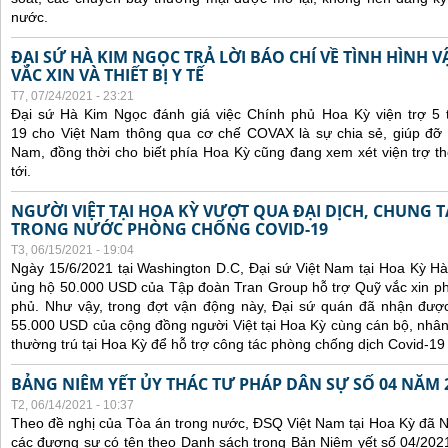
nước.
ĐẠI SỨ HÀ KIM NGỌC TRẢ LỜI BÁO CHÍ VỀ TÌNH HÌN
VẮC XIN VÀ THIẾT BỊ Y TẾ
T7, 07/24/2021 - 23:21
Đại sứ Hà Kim Ngọc đánh giá việc Chính phủ Hoa Kỳ viện trợ 5 t
19 cho Việt Nam thông qua cơ chế COVAX là sự chia sẻ, giúp đỡ kị
Nam, đồng thời cho biết phía Hoa Kỳ cũng đang xem xét viện trợ t
tới.
NGƯỜI VIỆT TẠI HOA KỲ VƯỢT QUA ĐẠI DỊCH, CHUNG 
TRONG NƯỚC PHÒNG CHỐNG COVID-19
T3, 06/15/2021 - 19:04
Ngày 15/6/2021 tại Washington D.C, Đại sứ Việt Nam tại Hoa Kỳ Hà
ủng hộ 50.000 USD của Tập đoàn Tran Group hỗ trợ Quỹ vắc xin p
phủ. Như vậy, trong đợt vận động này, Đại sứ quán đã nhận được 
55.000 USD của cộng đồng người Việt tại Hoa Kỳ cùng cán bộ, nhân
thường trú tại Hoa Kỳ để hỗ trợ công tác phòng chống dịch Covid-19
BẢNG NIÊM YẾT ỦY THÁC TƯ PHÁP DÂN SỰ SỐ 04 NĂM 
T2, 06/14/2021 - 10:37
Theo đề nghị của Tòa án trong nước, ĐSQ Việt Nam tại Hoa Kỳ đã Ni
các đương sự có tên theo Danh sách trong Bản Niêm yết số 04/2021