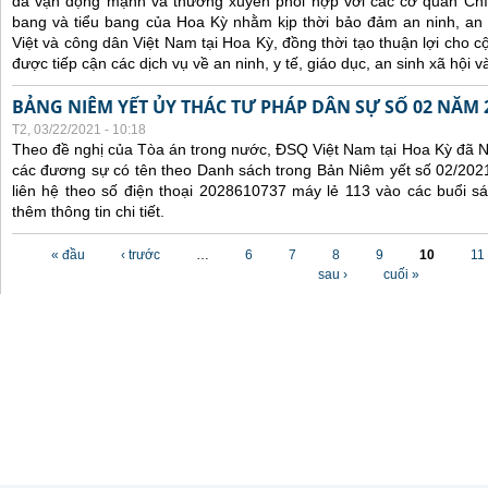
đã
vận động mạnh và
thường xuyên
phối hợp
với các
cơ quan Chí
bang và tiểu bang
của Hoa Kỳ nhằm kịp thời
bảo đảm an ninh, an
Việt
và công dân Việt Nam
tại Hoa Kỳ
, đồng thời tạo thuận lợi cho
được tiếp cận các dịch vụ về an ninh, y tế,
giáo dục,
an sinh xã hội v
BẢNG NIÊM YẾT ỦY THÁC TƯ PHÁP DÂN SỰ SỐ 02 NĂM 
T2, 03/22/2021 - 10:18
Theo đề nghị của Tòa án trong nước, ĐSQ Việt Nam tại Hoa Kỳ đã Ni
các đương sự có tên theo Danh sách trong Bản Niêm yết số 02/2021
liên hệ theo số điện thoại 2028610737 máy lẻ 113 vào các buổi sá
thêm thông tin chi tiết.
Các trang
« đầu
‹ trước
…
6
7
8
9
10
11
sau ›
cuối »