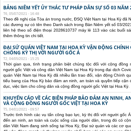
BẢNG NIÊM YẾT ỦY THÁC TƯ PHÁP DÂN SỰ SỐ 03 NĂM 
T6, 05/07/2021 - 16:48
Theo đề nghị của Tòa án trong nước, ĐSQ Việt Nam tại Hoa Kỳ đã Ni
các đương sự có tên theo Danh sách trong Bản Niêm yết số 03/2021
liên hệ theo số điện thoại 2028610737 máy lẻ 113 vào các buổi sá
thêm thông tin chi tiết.
ĐẠI SỨ QUÁN VIỆT NAM TẠI HOA KỲ VẬN ĐỘNG CHÍNH
CHỐNG KỲ THỊ VỚI NGƯỜI GỐC Á
T2, 04/05/2021 - 15:25
Thời gian qua, tình trạng phân biệt chủng tộc đối với cộng đồng
người gốc Việt và công dân Việt Nam tại Hoa Kỳ trong đại dịch Covi
quán Việt Nam tại Hoa Kỳ đã nhiều lần trao đổi, vận động Chính qu
tiểu bang của Hoa Kỳ bảo đảm an ninh, an toàn và quyền tiếp cận đ
dục, việc làm cho công dân và cộng đồng người gốc Việt tại Hoa Kỳ.
KHUYẾN CÁO VỀ CÁC BIỆN PHÁP BẢO ĐẢM AN NINH, 
VÀ CỘNG ĐỒNG NGƯỜI GỐC VIỆT TẠI HOA KỲ
T5, 04/01/2021 - 09:57
Trước tình hình các
vụ tấn công bạo lực, kỳ thị đối với người gốc 
đến an ninh, an toàn và cuộc sống của người dân, trong đó có c
dân Việt Nam đang sinh sống tại Hoa Kỳ,
Đại sứ quán và các cơ qua