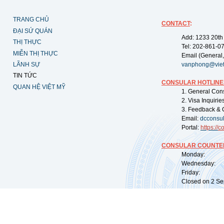
TRANG CHỦ
CONTACT
:
ĐẠI SỨ QUÁN
Add: 1233 20th
THỊ THỰC
Tel: 202-861-0
MIỄN THỊ THỰC
Email (General,
LÃNH SỰ
vanphong@vie
TIN TỨC
CONSULAR HOTLINE
QUAN HỆ VIỆT MỸ
1. General Con
2. Visa Inquiri
3. Feedback & 
Email:
dcconsu
Portal:
https://
co
CONSULAR COUNTER
Monday: 09:
Wednesday: 0
Friday: 09:
Closed on 2 Sep