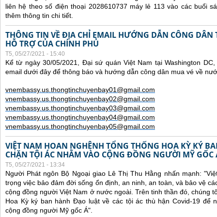
liên hệ theo số điện thoại 2028610737 máy lẻ 113 vào các buổi sá
thêm thông tin chi tiết.
THÔNG TIN VỀ ĐỊA CHỈ EMAIL HƯỚNG DẪN CÔNG DÂN
HỖ TRỢ CỦA CHÍNH PHỦ
T5, 05/27/2021 - 15:40
Kể từ ngày 30/05/2021, Đại sứ quán Việt Nam tại Washington DC, 
email dưới đây để thông báo và hướng dẫn công dân mua vé về nư
vnembassy.us.thongtinchuyenbay01@gmail.com
vnembassy.us.thongtinchuyenbay02@gmail.com
vnembassy.us.thongtinchuyenbay03@gmail.com
vnembassy.us.thongtinchuyenbay04@gmail.com
vnembassy.us.thongtinchuyenbay05@gmail.com
VIỆT NAM HOAN NGHÊNH TỔNG THỐNG HOA KỲ KÝ B
CHẶN TỘI ÁC NHẰM VÀO CỘNG ĐỒNG NGƯỜI MỸ GỐC 
T5, 05/27/2021 - 13:34
Người Phát ngôn Bộ Ngoại giao Lê Thị Thu Hằng nhấn mạnh:
"Vi
trọng việc bảo đảm đời sống ổn định, an ninh, an toàn, và bảo vệ cá
cộng đồng người Việt Nam ở nước ngoài. Trên tinh thần đó, chúng t
Hoa Kỳ ký ban hành Đạo luật về các tội ác thù hận Covid-19 để 
cộng đồng người Mỹ gốc Á".