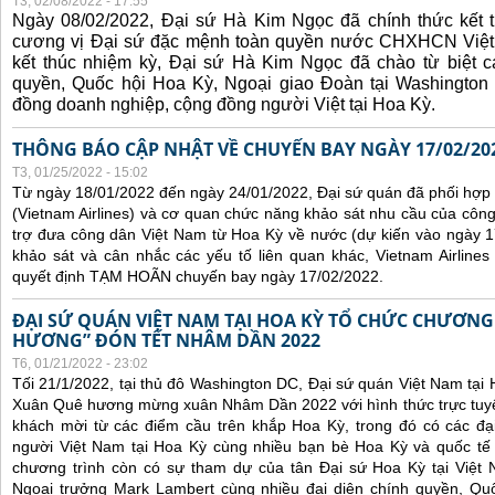
T3, 02/08/2022 - 17:55
Ngày 08/02/2022, Đại sứ Hà Kim Ngọc đã chính thức kết t
cương vị Đại sứ đặc mệnh toàn quyền nước CHXHCN Việt
kết thúc nhiệm kỳ, Đại sứ Hà Kim Ngọc đã chào từ biệt cá
quyền, Quốc hội Hoa Kỳ, Ngoại giao Đoàn tại Washington 
đồng doanh nghiệp, cộng đồng người Việt tại Hoa Kỳ.
THÔNG BÁO CẬP NHẬT VỀ CHUYẾN BAY NGÀY 17/02/20
T3, 01/25/2022 - 15:02
Từ ngày 18/01/2022 đến ngày 24/01/2022, Đại sứ quán đã phối hợp
(Vietnam Airlines) và cơ quan chức năng khảo sát nhu cầu của côn
trợ đưa công dân Việt Nam từ Hoa Kỳ về nước (dự kiến vào ngày 
khảo sát và cân nhắc các yếu tố liên quan khác, Vietnam Airline
quyết định TẠM HOÃN chuyến bay ngày 17/02/2022.
ĐẠI SỨ QUÁN VIỆT NAM TẠI HOA KỲ TỔ CHỨC CHƯƠNG
HƯƠNG” ĐÓN TẾT NHÂM DẦN 2022
T6, 01/21/2022 - 23:02
Tối 21/1/2022, tại thủ đô Washington DC, Đại sứ quán Việt Nam tại
Xuân Quê hương mừng xuân Nhâm Dần 2022 với hình thức trực tuyế
khách mời từ các điểm cầu trên khắp Hoa Kỳ, trong đó có các đại
người Việt Nam tại Hoa Kỳ cùng nhiều bạn bè Hoa Kỳ và quốc tế 
chương trình còn có sự tham dự của tân Đại sứ Hoa Kỳ tại Việt
Ngoại trưởng Mark Lambert cùng nhiều đại diện chính quyền, Quốc