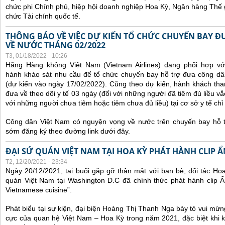
chức phi Chính phủ, hiệp hội doanh nghiệp Hoa Kỳ, Ngân hàng Thế gi
chức Tài chính quốc tế.
THÔNG BÁO VỀ VIỆC DỰ KIẾN TỔ CHỨC CHUYẾN BAY Đ
VỀ NƯỚC THÁNG 02/2022
T3, 01/18/2022 - 10:26
Hãng Hàng không Việt Nam (Vietnam Airlines) đang phối hợp vớ
hành khảo sát nhu cầu để tổ chức chuyến bay hỗ trợ đưa công d
(dự kiến vào ngày 17/02/2022).
Cũng theo dự kiến, hành khách tha
đưa về theo dõi y tế 03 ngày (đối với những người đã tiêm đủ liều vắ
với những người chưa tiêm hoặc tiêm chưa đủ liều) tại cơ sở y tế chỉ 
Công dân Việt Nam có nguyện vọng về nước trên chuyến bay hỗ t
sớm đăng ký theo đường link dưới đây.
ĐẠI SỨ QUÁN VIỆT NAM TẠI HOA KỲ PHÁT HÀNH CLIP 
T2, 12/20/2021 - 23:34
Ngày 20/12/2021, tại buổi gặp gỡ thân mật với bạn bè, đối tác Ho
quán Việt Nam tại Washington D.C đã chính thức phát hành clip Ẩ
Vietnamese cuisine”.
Phát biểu tại sự kiện, đại biện Hoàng Thị Thanh Nga bày tỏ vui mừn
cực của quan hệ Việt Nam – Hoa Kỳ trong năm 2021, đặc biệt khi 