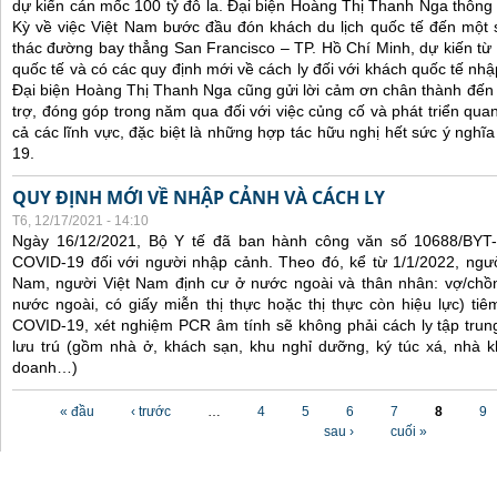
dự kiến cán mốc 100 tỷ đô la. Đại biện Hoàng Thị Thanh Nga thông 
Kỳ về việc Việt Nam bước đầu đón khách du lịch quốc tế đến một 
thác đường bay thẳng San Francisco – TP. Hồ Chí Minh, dự kiến từ
quốc tế và có các quy định mới về cách ly đối với khách quốc tế nh
Đại biện Hoàng Thị Thanh Nga cũng gửi lời cảm ơn chân thành đến 
trợ, đóng góp trong năm qua đối với việc củng cố và phát triển qua
cả các lĩnh vực, đặc biệt là những hợp tác hữu nghị hết sức ý nghĩ
19.
QUY ĐỊNH MỚI VỀ NHẬP CẢNH VÀ CÁCH LY
T6, 12/17/2021 - 14:10
Ngày 16/12/2021, Bộ Y tế đã ban hành công văn số 10688/BYT
COVID-19 đối với người nhập cảnh. Theo đó, kể từ 1/1/2022, ngư
Nam, người Việt Nam định cư ở nước ngoài và thân nhân: vợ/chồ
nước ngoài, có giấy miễn thị thực hoặc thị thực còn hiệu lực) tiê
COVID-19, xét nghiệm PCR âm tính sẽ không phải cách ly tập trung
lưu trú (gồm nhà ở, khách sạn, khu nghỉ dưỡng, ký túc xá, nhà k
doanh…)
Các trang
« đầu
‹ trước
…
4
5
6
7
8
9
sau ›
cuối »