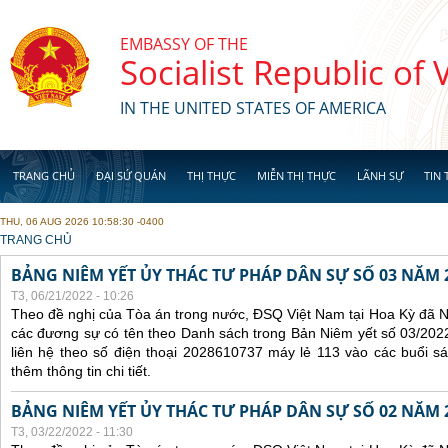
Skip to main content
EMBASSY OF THE
Socialist Republic of
IN THE UNITED STATES OF AMERICA
TRANG CHỦ
ĐẠI SỨ QUÁN
THỊ THỰC
MIỄN THỊ THỰC
LÃNH SỰ
TIN 
THU, 06 AUG 2026 10:58:30 -0400
YOU ARE HERE
TRANG CHỦ
BẢNG NIÊM YẾT ỦY THÁC TƯ PHÁP DÂN SỰ SỐ 03 NĂM 
T3, 06/21/2022 - 10:26
Theo đề nghị của Tòa án trong nước, ĐSQ Việt Nam tại Hoa Kỳ đã Ni
các đương sự có tên theo Danh sách trong Bản Niêm yết số 03/2022
liên hệ theo số điện thoại 2028610737 máy lẻ 113 vào các buổi sá
thêm thông tin chi tiết.
BẢNG NIÊM YẾT ỦY THÁC TƯ PHÁP DÂN SỰ SỐ 02 NĂM 
T3, 03/22/2022 - 11:30