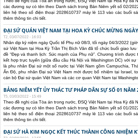
Theo đề nghị của Tòa án trong nước, ĐSQ Việt Nam tại Hoa Kỳ đã Ni
các đương sự có tên theo Danh sách trong Bản Niêm yết số 02/2022
liên hệ theo số điện thoại 2028610737 máy lẻ 113 vào các buổi sá
thêm thông tin chi tiết.
ĐẠI SỨ QUÁN VIỆT NAM TẠI HOA KỲ CHÚC MỪNG NGÀY
T2, 03/07/2022 - 16:03
Nhân dịp kỷ niệm ngày Quốc tế Phụ nữ 08/3, tối ngày 04/3/2022 (gi
sứ Việt Nam tại Hoa Kỳ Trần Thị Bích Vân đã tổ chức buổi giao lưu
đề “Đẹp và thanh lịch: Sức mạnh của Phụ nữ”. Chương trình được tổ
kết hợp trực tuyến (giữa đầu cầu Hà Nội và Washington DC) với s
là phu nhân Đại sứ một số nước tại Việt Nam gồm Campuchia, Thái
Ấn Độ, phu nhân Đại sứ Việt Nam mới được bổ nhiệm tại Israel, t
cán bộ Đại sứ quán Việt Nam và các cơ quan Việt Nam tại Washingt
BẢNG NIÊM YẾT ỦY THÁC TƯ PHÁP DÂN SỰ SỐ 01 NĂM 
T5, 03/03/2022 - 15:49
Theo đề nghị của Tòa án trong nước, ĐSQ Việt Nam tại Hoa Kỳ đã Ni
các đương sự có tên theo Danh sách trong Bản Niêm yết số 01/2022
liên hệ theo số điện thoại 2028610737 máy lẻ 113 vào các buổi sá
thêm thông tin chi tiết.
ĐẠI SỨ HÀ KIM NGỌC KẾT THÚC THÀNH CÔNG NHIỆM KỲ