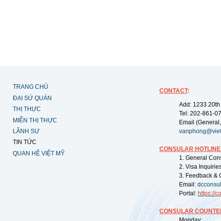
TRANG CHỦ
CONTACT
:
ĐẠI SỨ QUÁN
Add: 1233 20th
THỊ THỰC
Tel: 202-861-0
MIỄN THỊ THỰC
Email (General,
LÃNH SỰ
vanphong@vie
TIN TỨC
CONSULAR HOTLINE
QUAN HỆ VIỆT MỸ
1. General Con
2. Visa Inquiri
3. Feedback & 
Email:
dcconsu
Portal:
https://
co
CONSULAR COUNTER
Monday: 09: