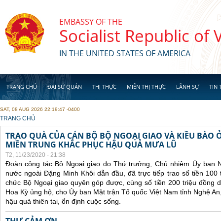
Skip to main content
EMBASSY OF THE
Socialist Republic of
IN THE UNITED STATES OF AMERICA
TRANG CHỦ
ĐẠI SỨ QUÁN
THỊ THỰC
MIỄN THỊ THỰC
LÃNH SỰ
TIN 
SAT, 08 AUG 2026 22:19:47 -0400
YOU ARE HERE
TRANG CHỦ
TRAO QUÀ CỦA CÁN BỘ BỘ NGOẠI GIAO VÀ KIỀU BÀO 
MIỀN TRUNG KHẮC PHỤC HẬU QUẢ MƯA LŨ
T2, 11/23/2020 - 21:38
Đoàn công tác Bộ Ngoại giao do Thứ trưởng, Chủ nhiệm Ủy ban 
nước ngoài Đặng Minh Khôi dẫn đầu, đã trực tiếp trao số tiền 100 
chức Bộ Ngoại giao quyên góp được, cùng số tiền 200 triệu đồng 
Hoa Kỳ ủng hộ, cho Ủy ban Mặt trận Tổ quốc Việt Nam tỉnh Nghệ An
hậu quả thiên tai, ổn định cuộc sống.