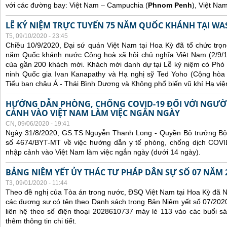
với các đường bay: Việt Nam – Campuchia (
Phnom Penh
), Việt Na
LỄ KỶ NIỆM TRỰC TUYẾN 75 NĂM QUỐC KHÁNH TẠI WA
T5, 09/10/2020 - 23:45
Chiều 10/9/2020, Đại sứ quán Việt Nam tại Hoa Kỳ đã tổ chức trọn
năm Quốc khánh nước Cộng hoà xã hội chủ nghĩa Việt Nam (2/9/1
của gần 200 khách mời. Khách mời danh dự tại Lễ kỷ niệm có Phó
ninh Quốc gia Ivan Kanapathy và Hạ nghị sỹ Ted Yoho (Cộng hòa -
Tiểu ban châu Á - Thái Bình Dương và Không phổ biến vũ khí Hạ việ
HƯỚNG DẪN PHÒNG, CHỐNG COVID-19 ĐỐI VỚI NGƯỜ
CẢNH VÀO VIỆT NAM LÀM VIỆC NGẮN NGÀY
CN, 09/06/2020 - 19:41
Ngày 31/8/2020, GS.TS Nguyễn Thanh Long - Quyền Bộ trưởng Bộ 
số 4674/BYT-MT về việc hướng dẫn y tế phòng, chống dịch COVID
nhập cảnh vào Việt Nam làm việc ngắn ngày (dưới 14 ngày).
BẢNG NIÊM YẾT ỦY THÁC TƯ PHÁP DÂN SỰ SỐ 07 NĂM 
T3, 09/01/2020 - 11:44
Theo đề nghị của Tòa án trong nước, ĐSQ Việt Nam tại Hoa Kỳ đã Ni
các đương sự có tên theo Danh sách trong Bản Niêm yết số 07/2020
liên hệ theo số điện thoại 2028610737 máy lẻ 113 vào các buổi sá
thêm thông tin chi tiết.