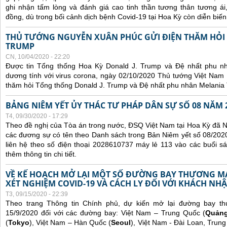
ghi nhận tấm lòng và đánh giá cao tinh thần tương thân tương 
đồng, dù trong bối cảnh dịch bệnh Covid-19 tại Hoa Kỳ còn diễn biế
THỦ TƯỚNG NGUYỄN XUÂN PHÚC GỬI ĐIỆN THĂM HỎI
TRUMP
CN, 10/04/2020 - 22:20
Được tin Tổng thống Hoa Kỳ Donald J. Trump và Đệ nhất phu n
dương tính với virus corona, ngày 02/10/2020 Thủ tướng Việt Nam
thăm hỏi Tổng thống Donald J. Trump và Đệ nhất phu nhân Melania
BẢNG NIÊM YẾT ỦY THÁC TƯ PHÁP DÂN SỰ SỐ 08 NĂM 
T4, 09/30/2020 - 17:29
Theo đề nghị của Tòa án trong nước, ĐSQ Việt Nam tại Hoa Kỳ đã Ni
các đương sự có tên theo Danh sách trong Bản Niêm yết số 08/2020
liên hệ theo số điện thoại 2028610737 máy lẻ 113 vào các buổi sá
thêm thông tin chi tiết.
VỀ KẾ HOẠCH MỞ LẠI MỘT SỐ ĐƯỜNG BAY THƯƠNG MẠI
XÉT NGHIỆM COVID-19 VÀ CÁCH LY ĐỐI VỚI KHÁCH NH
T3, 09/15/2020 - 22:39
Theo trang Thông tin Chính phủ, dự kiến mở lại đường bay t
15/9/2020 đối với các đường bay: Việt Nam – Trung Quốc (
Quản
(
Tokyo
), Việt Nam – Hàn Quốc (
Seoul
), Việt Nam - Đài Loan, Trung 