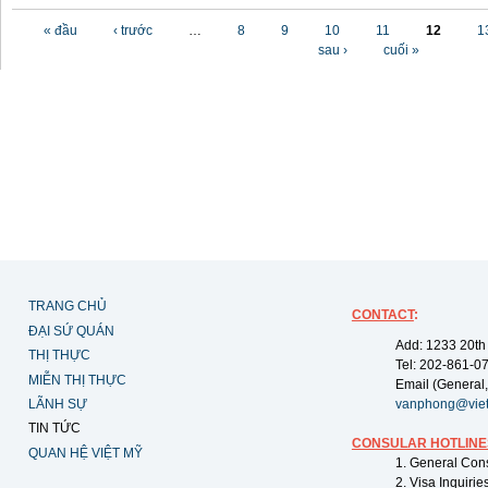
Các trang
« đầu
‹ trước
…
8
9
10
11
12
1
sau ›
cuối »
TRANG CHỦ
CONTACT
:
ĐẠI SỨ QUÁN
Add: 1233 20th
THỊ THỰC
Tel: 202-861-0
MIỄN THỊ THỰC
Email (General,
LÃNH SỰ
vanphong@vie
TIN TỨC
CONSULAR HOTLINE
QUAN HỆ VIỆT MỸ
1. General Con
2. Visa Inquiri