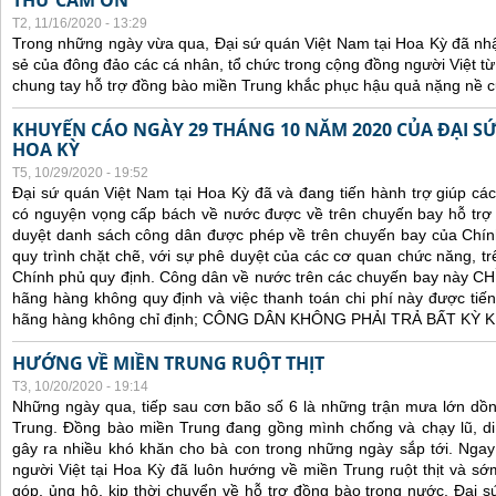
THƯ CẢM ƠN
T2, 11/16/2020 - 13:29
Trong những ngày vừa qua, Đại sứ quán Việt Nam tại Hoa Kỳ đã nh
sẻ của đông đảo các cá nhân, tổ chức trong cộng đồng người Việt t
chung tay hỗ trợ đồng bào miền Trung khắc phục hậu quả nặng nề củ
KHUYẾN CÁO NGÀY 29 THÁNG 10 NĂM 2020 CỦA ĐẠI SỨ
HOA KỲ
T5, 10/29/2020 - 19:52
Đại sứ quán Việt Nam tại Hoa Kỳ đã và đang tiến hành trợ giúp cá
có nguyện vọng cấp bách về nước được về trên chuyến bay hỗ trợ 
duyệt danh sách công dân được phép về trên chuyến bay của Chín
quy trình chặt chẽ, với sự phê duyệt của các cơ quan chức năng, trê
Chính phủ quy định. C
ông dân về nước trên các chuyến bay này CHỈ 
hãng hàng không quy định và việc thanh toán chi phí này được tiến
hãng hàng không chỉ định; CÔNG DÂN KHÔNG PHẢI TRẢ BẤT KỲ
HƯỚNG VỀ MIỀN TRUNG RUỘT THỊT
T3, 10/20/2020 - 19:14
Những ngày qua, tiếp sau cơn bão số 6 là những trận mưa lớn dồn
Trung. Đồng bào miền Trung đang gồng mình chống và chạy lũ, di 
gây ra nhiều khó khăn cho bà con trong những ngày sắp tới. Ngay t
người Việt tại Hoa Kỳ đã luôn hướng về miền Trung ruột thịt và s
góp, ủng hộ, kịp thời chuyển về hỗ trợ đồng bào trong nước. Đại s