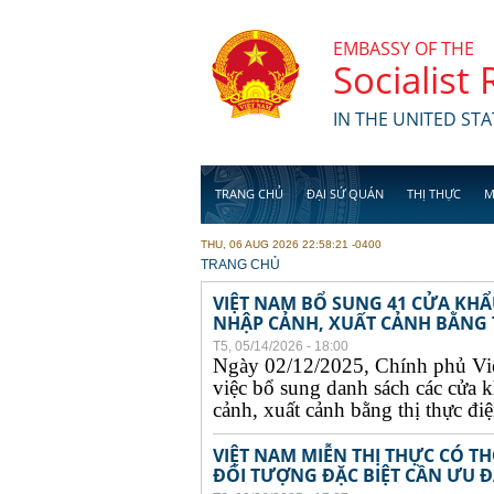
Skip to main content
EMBASSY OF THE
Socialist
IN THE UNITED STA
TRANG CHỦ
ĐẠI SỨ QUÁN
THỊ THỰC
M
THU, 06 AUG 2026 22:58:21 -0400
YOU ARE HERE
TRANG CHỦ
VIỆT NAM BỔ SUNG 41 CỬA KH
NHẬP CẢNH, XUẤT CẢNH BẰNG TH
T5, 05/14/2026 - 18:00
Ngày 02/12/2025, Chính phủ Vi
việc bổ sung danh sách các cửa 
cảnh, xuất cảnh bằng thị thực điện
VIỆT NAM MIỄN THỊ THỰC CÓ 
ĐỐI TƯỢNG ĐẶC BIỆT CẦN ƯU ĐÃ