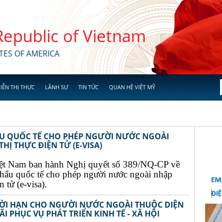
 Republic of Vietnam
TES OF AMERICA
IỄN THỊ THỰC
LÃNH SỰ
TIN TỨC
QUAN HỆ VIỆT MỸ
ẨU QUỐC TẾ CHO PHÉP NGƯỜI NƯỚC NGOÀI
Ị THỰC ĐIỆN TỬ (E-VISA)
ệt Nam ban hành Nghị quyết số 389/NQ-CP về
khẩu quốc tế cho phép người nước ngoài nhập
 tử (e-visa).
THỜI HẠN CHO NGƯỜI NƯỚC NGOÀI THUỘC DIỆN
I PHỤC VỤ PHÁT TRIỂN KINH TẾ - XÃ HỘI