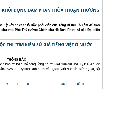
ẤT KHỞI ĐỘNG ĐÀM PHÁN THỎA THUẬN THƯƠNG
a Kỳ với tư cách là Đặc phái viên của Tổng Bí thư Tô Lâm để trao
ng phương, Phó Thủ tướng Chính phủ Hồ Đức Phớc đã gặp Đại diện
 THI “TÌM KIẾM SỨ GIẢ TIẾNG VIỆT Ở NƯỚC
THÔNG BÁO
ông báo tới toàn thể cộng đồng người Việt Nam tại Hoa Kỳ thể lệ cuộc
i năm 2025” do Ủy ban Nhà nước về người Việt Nam ở nước ngoài, Bộ
6
7
8
9
…
sau ›
cuối »