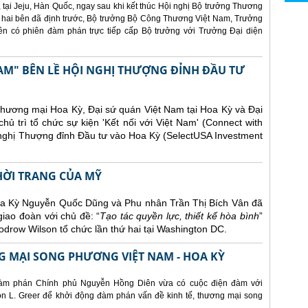
 tại Jeju, Hàn Quốc, ngay sau khi kết thúc Hội nghị Bộ trưởng Thương
 hai bên đã định trước, Bộ trưởng Bộ Công Thương Việt Nam, Trưởng
 có phiên đàm phán trực tiếp cấp Bộ trưởng với Trưởng Đại diện
AM" BÊN LỀ HỘI NGHỊ THƯỢNG ĐỈNH ĐẦU TƯ
Thương mại Hoa Kỳ, Đại sứ quán Việt Nam tại Hoa Kỳ và Đại
ủ trì tổ chức sự kiện 'Kết nối với Việt Nam' (Connect with
 nghị Thượng đỉnh Đầu tư vào Hoa Kỳ (SelectUSA Investment
THỜI TRANG CỦA MỸ
Hoa Kỳ Nguyễn Quốc Dũng và Phu nhân Trần Thị Bích Vân đã
giao đoàn với chủ đề: “
Tạo tác quyền lực, thiết kế hòa bình
”
drow Wilson tổ chức lần thứ hai tại Washington DC.
 MẠI SONG PHƯƠNG VIỆT NAM - HOA KỲ
àm phán Chính phủ Nguyễn Hồng Diên vừa có cuộc điện đàm với
 L. Greer để khởi động đàm phán vấn đề kinh tế, thương mại song