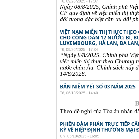
T6, 09/26/2025 - 17:37
Ngày 08/8/2025, Chính phủ Việ
CP quy định về việc miễn thị thự
đối tượng đặc biệt cần ưu đãi phụ
VIỆT NAM MIỄN THỊ THỰC THEO
CHO CÔNG DÂN 12 NƯỚC: BỈ, B
LUXEMBOURG, HÀ LAN, BA LAN,
T6, 09/26/2025 - 17:34
“Ngày 8/8/2025, Chính phủ Việ
việc miễn thị thực theo Chương t
nước châu Âu. Chính sách này đư
14/8/2028.
BẢN NIÊM YẾT SỐ 03 NĂM 2025
T6, 06/13/2025 - 14:40
B
Theo đề nghị của Tòa án nhân dân
PHIÊN ĐÀM PHÁN TRỰC TIẾP CẤ
KỲ VỀ HIỆP ĐỊNH THƯƠNG MẠI 
CN, 05/18/2025 - 16:05