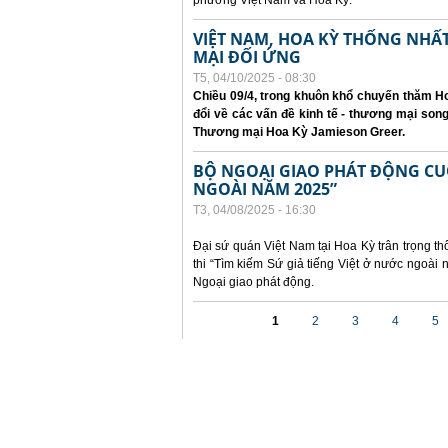
phương Việt Nam và Hoa Kỳ.
VIỆT NAM, HOA KỲ THỐNG NH
MẠI ĐỐI ỨNG
T5, 04/10/2025 - 08:30
Chiều 09/4, trong khuôn khổ chuyến thăm Ho
đổi về các vấn đề kinh tế - thương mại so
Thương mại Hoa Kỳ Jamieson Greer.
BỘ NGOẠI GIAO PHÁT ĐỘNG CUỘC
NGOÀI NĂM 2025”
T3, 04/08/2025 - 16:30
Đại sứ quán Việt Nam tại Hoa Kỳ trân trọng th
thi “Tìm kiếm Sứ giả tiếng Việt ở nước ngoà
Ngoại giao phát động.
Các trang
1
2
3
4
5