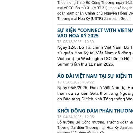
Theo thông tin từ Bộ Công Thương, ngày 16/5,
mại APEC lần thứ 31 (MRT 31), theo kế hoạch
đoàn đàm phán Chính phủ Nguyễn Hồng Diên
Thương mại Hoa Kỳ (USTR) Jamieson Greer.
SỰ KIỆN "CONNECT WITH VIETN
VÀO HOA KỲ 2025
T3, 05/13/2025 - 10:30
Ngày 12/5, Bộ Tài chính Việt Nam, Bộ 
sứ quán Hoa Kỳ tại Việt Nam đã đồng ch
Vietnam) tại Washington DC bên lề Hội
Summit) lần thứ 11 năm 2025.
ÁO DÀI VIỆT NAM TẠI SỰ KIỆN 
T3, 05/06/2025 - 09:22
Ngày 05/5/2025, Đại sứ Việt Nam tại 
tham dự sự kiện Gala thời trang Ngoại 
do Bảo tàng Di tích Nhà Tổng thống Woo
KHỞI ĐỘNG ĐÀM PHÁN THƯƠNG
T5, 04/24/2025 - 12:05
Bộ trưởng Bộ Công thương, Trưởng đoàn đ
Trưởng đại diện Thương mại Hoa Kỳ Jamieson