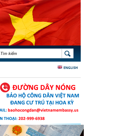
BIỂU MẪU TÌM KIẾM
TÌM KIẾM
ENGLISH