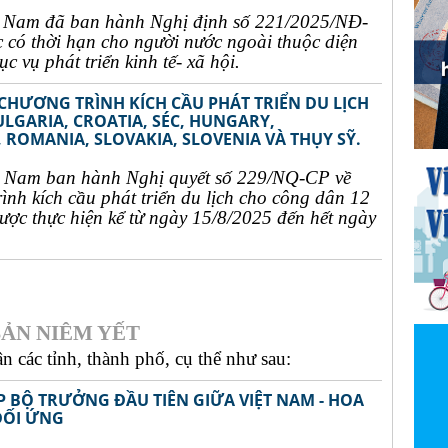
t Nam đã ban hành Nghị định số 221/2025/NĐ-
c có thời hạn cho người nước ngoài thuộc diện
c vụ phát triển kinh tế- xã hội.
 CHƯƠNG TRÌNH KÍCH CẦU PHÁT TRIỂN DU LỊCH
ULGARIA, CROATIA, SÉC, HUNGARY,
 ROMANIA, SLOVAKIA, SLOVENIA VÀ THỤY SỸ.
t Nam ban hành Nghị quyết số 229/NQ-CP về
rình kích cầu phát triển du lịch cho công dân 12
ợc thực hiện kể từ ngày 15/8/2025 đến hết ngày
ẢN NIÊM YẾT
 các tỉnh, thành phố, cụ thể như sau:
P BỘ TRƯỞNG ĐẦU TIÊN GIỮA VIỆT NAM - HOA
ĐỐI ỨNG