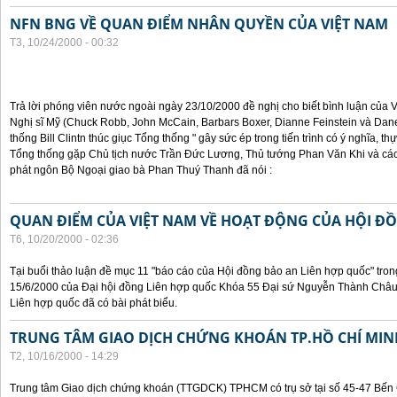
NFN BNG VỀ QUAN ĐIỂM NHÂN QUYỀN CỦA VIỆT NAM
T3, 10/24/2000 - 00:32
Trả lời phóng viên nước ngoài ngày 23/10/2000 đề nghị cho biết bình luận của
Nghị sĩ Mỹ (Chuck Robb, John McCain, Barbars Boxer, Dianne Feinstein và Dan
thống Bill Clintn thúc giục Tổng thống " gây sức ép trong tiến trình có ý nghĩa, t
Tổng thống gặp Chủ tịch nước Trần Đức Lương, Thủ tướng Phan Văn Khi và cá
phát ngôn Bộ Ngoại giao bà Phan Thuý Thanh đã nói :
QUAN ĐIỂM CỦA VIỆT NAM VỀ HOẠT ĐỘNG CỦA HỘI Đ
T6, 10/20/2000 - 02:36
Tại buổi thảo luận đề mục 11 "báo cáo của Hội đồng bảo an Liên hợp quốc" tron
15/6/2000 của Đại hội đồng Liên hợp quốc Khóa 55 Đại sứ Nguyễn Thành Châu, 
Liên hợp quốc đã có bài phát biểu.
TRUNG TÂM GIAO DỊCH CHỨNG KHOÁN TP.HỒ CHÍ MIN
T2, 10/16/2000 - 14:29
Trung tâm Giao dịch chứng khoán (TTGDCK) TPHCM có trụ sở tại số 45-47 Bến