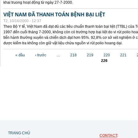
khai truong hoạt động từ ngày 27-7-2000.
VIỆT NAM ĐÃ THANH TOÁN BỆNH BẠI LIỆT
T2, 10/16/2000 - 12:37
Theo Bộ Y tế, Việt Nam đã đạt đủ các tiêu chuẩn thanh toán bại liệt (TTBL) của Tổ
1997 đến cuối tháng 7-2000, không còn có trường hợp bại liệt do vi rút polio h
tiến hành thường xuyên và chiến dịch đạt hơn 95%. 92,8% cơ sở xét nghiệm ở cá
được kiểm tra không còn giữ vật liệu chứa nguồn vi rút polio hoang dại.
Các trang
« đầu
‹ trước
…
218
219
220
221
226
TRANG CHỦ
CONTACT
: