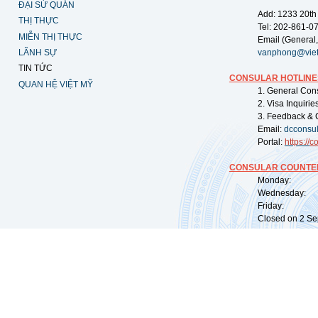
ĐẠI SỨ QUÁN
Add: 1233 20th
THỊ THỰC
Tel: 202-861-0
MIỄN THỊ THỰC
Email (General,
LÃNH SỰ
vanphong@vie
TIN TỨC
CONSULAR HOTLINE
QUAN HỆ VIỆT MỸ
1. General Con
2. Visa Inquiri
3. Feedback & 
Email:
dcconsu
Portal:
https://
co
CONSULAR COUNTER
Monday: 09:
Wednesday: 0
Friday: 09:
Closed on 2 Sep