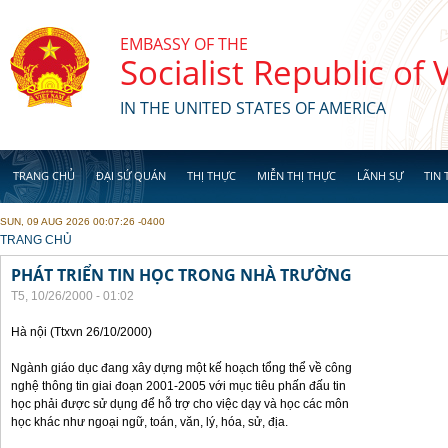
Skip to main content
EMBASSY OF THE
Socialist Republic of
IN THE UNITED STATES OF AMERICA
TRANG CHỦ
ĐẠI SỨ QUÁN
THỊ THỰC
MIỄN THỊ THỰC
LÃNH SỰ
TIN 
SUN, 09 AUG 2026 00:07:26 -0400
YOU ARE HERE
TRANG CHỦ
PHÁT TRIỂN TIN HỌC TRONG NHÀ TRƯỜNG
T5, 10/26/2000 - 01:02
Hà nội (Ttxvn 26/10/2000)
Ngành giáo dục đang xây dựng một kế hoạch tổng thể về công
nghệ thông tin giai đoạn 2001-2005 với mục tiêu phấn đấu tin
học phải được sử dụng để hỗ trợ cho việc dạy và học các môn
học khác như ngoại ngữ, toán, văn, lý, hóa, sử, địa.