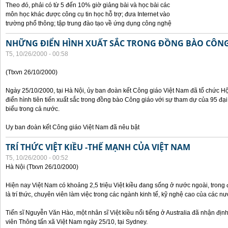
Theo đó, phải có từ 5 đến 10% giờ giảng bài và học bài các
môn học khác được công cụ tin học hỗ trợ; đưa Internet vào
trường phổ thông; tập trung đào tạo về ứng dụng công nghệ
NHỮNG ĐIỂN HÌNH XUẤT SẮC TRONG ĐỒNG BÀO CÔNG
T5, 10/26/2000 - 00:58
(Ttxvn 26/10/2000)
Ngày 25/10/2000, tại Hà Nội, ủy ban đoàn kết Công giáo Việt Nam đã tổ chức H
điển hình tiên tiến xuất sắc trong đồng bào Công giáo với sự tham dự của 95 đại b
biểu trong cả nước.
Uy ban đoàn kết Công giáo Việt Nam đã nêu bật
TRÍ THỨC VIỆT KIỀU -THẾ MẠNH CỦA VIỆT NAM
T5, 10/26/2000 - 00:52
Hà Nội (Ttxvn 26/10/2000)
Hiện nay Việt Nam có khoảng 2,5 triệu Việt kiều đang sống ở nước ngoài, trong đ
là trí thức, chuyên viên làm việc trong các ngành kinh tế, kỹ nghệ cao của các nướ
Tiến sĩ Nguyễn Văn Hào, một nhân sĩ Việt kiều nổi tiếng ở Australia đã nhận địn
viên Thông tấn xã Việt Nam ngày 25/10, tại Sydney.