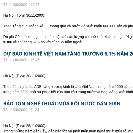
T5, 11/30/2000 - 15:47
Hà Nội (Ttxvn 30/11/2000)
Theo Tổng cục Thống kê, 11 tháng qua cả nước đã xuất khẩu 600.000 tấn cà phê
Do giá Cà phê xuống thấp, nên mặc dù sản lượng cà phê xuất khẩu trong thời g
trị thu về chỉ bằng 87% so với cùng kỳ năm ngoái.
DỰ BÁO KINH TẾ VIỆT NAM TĂNG TRƯỞNG 6,1% NĂM 2
T5, 11/30/2000 - 15:45
Hà Nội (Ttxvn 30/11/2000)
Theo đánh giá của ADB, tăng trưởng kinh tế của Việt Nam trong năm 2000 có th
trong năm 2001 nhờ sự phục hồi của nhu cầu trong nước và hoạt động xuất khẩ
BẢO TỒN NGHỆ THUẬT MÚA RỐI NƯỚC DÂN GIAN
T3, 11/28/2000 - 11:24
Hà Nội (Ttxvn 28/11/2000)
Trong những năm gần đây, việc bảo tồn và phát triển môn nghệ thuật múa rối n