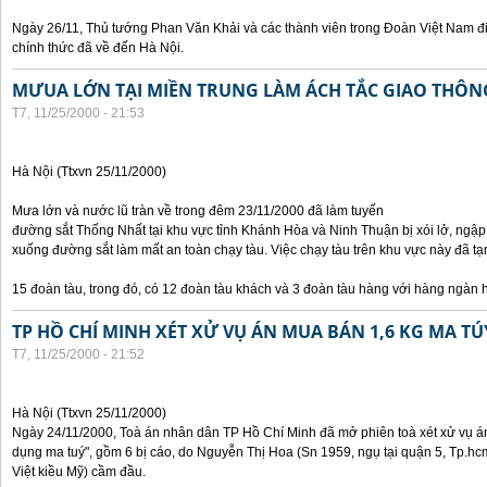
Ngày 26/11, Thủ tướng Phan Văn Khải và các thành viên trong Đoàn Việt Nam đ
chính thức đã về đến Hà Nội.
MƯUA LỚN TẠI MIỀN TRUNG LÀM ÁCH TẮC GIAO THÔ
T7, 11/25/2000 - 21:53
Hà Nội (Ttxvn 25/11/2000)
Mưa lớn và nước lũ tràn về trong đêm 23/11/2000 đã làm tuyến
đường sắt Thống Nhất tại khu vực tỉnh Khánh Hòa và Ninh Thuận bị xói lở, ngập
xuống đường sắt làm mất an toàn chạy tàu. Việc chạy tàu trên khu vực này đã
15 đoàn tàu, trong đó, có 12 đoàn tàu khách và 3 đoàn tàu hàng với hàng ngàn 
TP HỒ CHÍ MINH XÉT XỬ VỤ ÁN MUA BÁN 1,6 KG MA TÚ
T7, 11/25/2000 - 21:52
Hà Nội (Ttxvn 25/11/2000)
Ngày 24/11/2000, Toà án nhân dân TP Hồ Chí Minh đã mở phiên toà xét xử vụ án 
dụng ma tuý", gồm 6 bị cáo, do Nguyễn Thị Hoa (Sn 1959, ngụ tại quận 5, Tp.hc
Việt kiều Mỹ) cầm đầu.