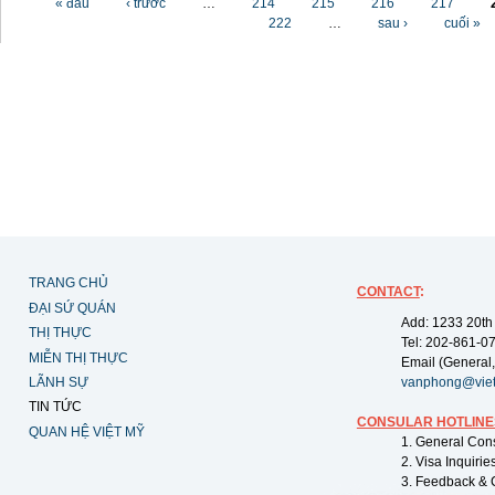
« đầu
‹ trước
…
214
215
216
217
222
…
sau ›
cuối »
TRANG CHỦ
CONTACT
:
ĐẠI SỨ QUÁN
Add: 1233 20th
THỊ THỰC
Tel: 202-861-0
MIỄN THỊ THỰC
Email (General,
LÃNH SỰ
vanphong@vie
TIN TỨC
CONSULAR HOTLINE
QUAN HỆ VIỆT MỸ
1. General Con
2. Visa Inquiri
3. Feedback & 