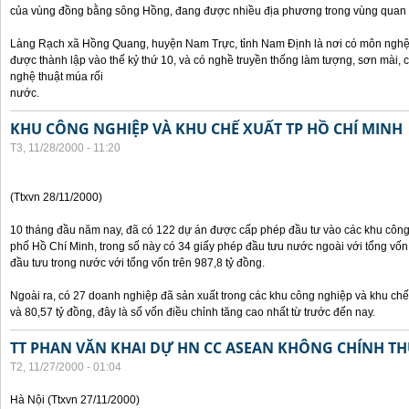
của vùng đồng bằng sông Hồng, đang được nhiều địa phương trong vùng quan 
Làng Rạch xã Hồng Quang, huyện Nam Trực, tỉnh Nam Định là nơi có môn nghệ 
được thành lập vào thế kỷ thứ 10, và có nghề truyền thống làm tượng, sơn mài,
nghệ thuật múa rối
nước.
KHU CÔNG NGHIỆP VÀ KHU CHẾ XUẤT TP HỒ CHÍ MINH
T3, 11/28/2000 - 11:20
(Ttxvn 28/11/2000)
10 tháng đầu năm nay, đã có 122 dự án được cấp phép đầu tư vào các khu công
phố Hồ Chí Minh, trong số này có 34 giấy phép đầu tưu nước ngoài với tổng vốn
đầu tưu trong nước với tổng vốn trên 987,8 tỷ đồng.
Ngoài ra, có 27 doanh nghiệp đã sản xuất trong các khu công nghiệp và khu chế 
và 80,57 tỷ đồng, đây là số vốn điều chỉnh tăng cao nhất từ trước đến nay.
TT PHAN VĂN KHAI DỰ HN CC ASEAN KHÔNG CHÍNH THỨ
T2, 11/27/2000 - 01:04
Hà Nội (Ttxvn 27/11/2000)