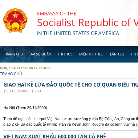
Skip to main content
EMBASSY OF THE
Socialist Republic of
IN THE UNITED STATES OF AMERICA
TRANG CHỦ
ĐẠI SỨ QUÁN
THỊ THỰC
MIỄN THỊ THỰC
LÃNH SỰ
TIN 
MON, 10 AUG 2026 06:19:27 -0400
YOU ARE HERE
TRANG CHỦ
GIAO HAI KẺ LỪA ĐẢO QUỐC TẾ CHO CƠ QUAN ĐIỀU TR
T5, 11/30/2000 - 15:50
Hà Nội (Ttxvn 29/11/2000)
Theo đề nghị của Interpol Việt Nam, được sự đồng ý của Bộ Công An, Công an
giao 2 kẻ lừa đảo quốc tế Phillip Trần và Kevin John Ruggro đã có lệnh truy nã
VIET NAM XUẤT KHẨU 600.000 TẤN CÀ PHÊ