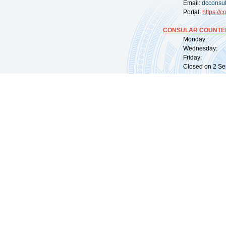
Email:
dcconsu
Portal:
https://
co
CONSULAR COUNTER
Monday: 09:
Wednesday: 0
Friday: 09:
Closed on 2 Sep