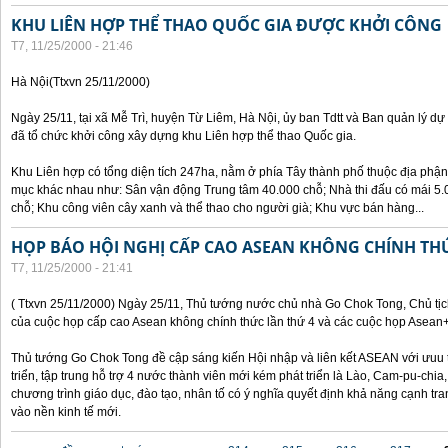
KHU LIÊN HỢP THỂ THAO QUỐC GIA ĐƯỢC KHỞI CÔNG
T7, 11/25/2000 - 21:46
Hà Nội(Ttxvn 25/11/2000)
Ngày 25/11, tại xã Mễ Trì, huyện Từ Liêm, Hà Nội, ủy ban Tdtt và Ban quản lý dự
đã tổ chức khởi công xây dựng khu Liên hợp thể thao Quốc gia.
Khu Liên hợp có tổng diện tích 247ha, nằm ở phía Tây thành phố thuộc địa phận
mục khác nhau như: Sân vận động Trung tâm 40.000 chỗ; Nhà thi đấu có mái 5.0
chỗ; Khu công viên cây xanh và thể thao cho người già; Khu vực bán hàng...
HỌP BÁO HỘI NGHỊ CẤP CAO ASEAN KHÔNG CHÍNH TH
T7, 11/25/2000 - 21:41
( Ttxvn 25/11/2000) Ngày 25/11, Thủ tướng nước chủ nhà Go Chok Tong, Chủ tịc
của cuộc họp cấp cao Asean không chính thức lần thứ 4 và các cuộc họp Asean
Thủ tướng Go Chok Tong đề cập sáng kiến Hội nhập và liên kết ASEAN với ưuu t
triển, tập trung hỗ trợ 4 nước thành viên mới kém phát triển là Lào, Cam-pu-chia
chương trình giáo dục, đào tạo, nhân tố có ý nghĩa quyết định khả năng cạnh 
vào nền kinh tế mới.
Các trang