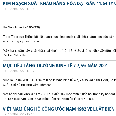
KIM NGẠCH XUẤT KHẨU HÀNG HÓA ĐẠT GẦN 11,64 TỶ 
T7, 10/28/2000 - 12:18
Hà Nội (Ttxvn 27/10/2000)
Theo Tổng cục Thống kê, 10 tháng qua kim ngạch xuất khẩu hàng hóa của cả nư
so với cùng kỳ năm ngoái.
Mấy tháng gần đây, xuất khẩu đạt khoảng 1,2 -1,3 tỷ Usd/tháng. Như vậy đến hế
đạt trên 14 tỷ Usd.
MỤC TIÊU TĂNG TRƯỞNG KINH TẾ 7-7,5% NĂM 2001
T7, 10/28/2000 - 12:17
Mục tiêu năm 2001 là đạt mức tăng trưởng kinh tế 7-7,5% so với năm 1999, Bộ 
Xuân Giá đã nói như vậy ngày 26/10.
Một số chỉ tiêu kinh tế năm 2001 dự kiến sẽ được trình Quốc hội trong kỳ họp tới 
13-13,5% so với năm 2000, nông-lâm-ngư nghiệp tăng 4,5-4,8%,
VIỆT NAM ỦNG HỘ CÔNG ƯỚC NĂM 1982 VỀ LUẬT BIỂN
T7, 10/28/2000 - 12:13