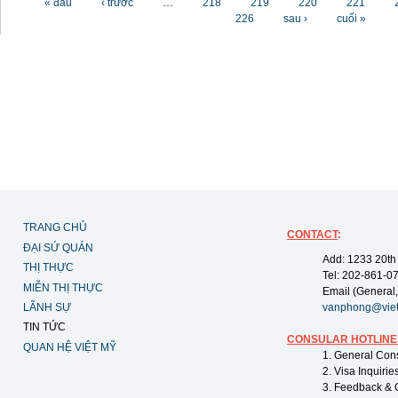
« đầu
‹ trước
…
218
219
220
221
226
sau ›
cuối »
TRANG CHỦ
CONTACT
:
ĐẠI SỨ QUÁN
Add: 1233 20th
THỊ THỰC
Tel: 202-861-0
MIỄN THỊ THỰC
Email (General,
LÃNH SỰ
vanphong@vie
TIN TỨC
CONSULAR HOTLINE
QUAN HỆ VIỆT MỸ
1. General Con
2. Visa Inquiri
3. Feedback & 