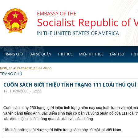
Skip to main content
EMBASSY OF THE
Socialist Republic of
IN THE UNITED STATES OF AMERICA
TRANG CHỦ
ĐẠI SỨ QUÁN
THỊ THỰC
MIỄN THỊ THỰC
LÃNH SỰ
TIN 
MON, 10 AUG 2026 01:13:31 -0400
YOU ARE HERE
TRANG CHỦ
CUỐN SÁCH GIỚI THIỆU TÌNH TRẠNG 111 LOÀI THÚ QUÍ
T7, 10/28/2000 - 12:22
Cuốn sách dày 250 trang, giới thiệu tình trạng hiện nay của loài, tranh vẽ một mà
và tên bằng tiếng Anh, đặc điểm sinh thái cơ bản và vùng phân bố của 111 loài 
xác định một số loài thông qua các dấu vết của chúng.
Hầu hết những loài được giới thiệu trong sách này có mặt tại Việt Nam.