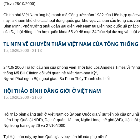
(Ttxvn 28/10/2000)
Chính phủ Việt Nam ủng hộ mạnh mẽ Công ước năm 1982 của Liên hợp quốc về 
này là khuôn khổ cho các hoạt động quốc gia, khu vực và toàn cầu trong các vùn
Bình Minh, Phó trưởng phái đoàn đại diện Việt Nam tại Liên hợp quốc đã phát bi
của Đại hội đồng Liên hợp quốc khóa 55 về đề mục 34 "các đại dương và Luật về
TL NFN VỀ CHUYẾN THĂM VIỆT NAM CỦA TỔNG THỐNG 
T5, 10/26/2000 - 21:13
24/10/ 2000 Trả lời câu hỏi của phóng viên Thời báo Los Angeles Times về "ý 
thống Mỹ Bill Clinton đối với quan hệ Việt Nam-hoa Kỳ",
Người Phát ngôn Bộ ngoại giao, Bà Phan Thúy Thanh cho biết:
HỘI THẢO BÌNH ĐẲNG GIỚI Ở VIỆT NAM
T5, 10/26/2000 - 21:06
Hội thảo bình đẳng giới ở Việt Nam do ủy ban Quốc gia vì sự tiến bộ của phụ nữ
Liên Hợp Quốc(UNDP), Đại sứ quán Hà Lan, Ngân Hàng thế giới(WB), Hội luật g
Nội trong hai ngày 26 và 27/10/2000.
Tại Hội thảo này, ủy ban Quốc gia vì sự tiến bộ của phụ nữ sẽ