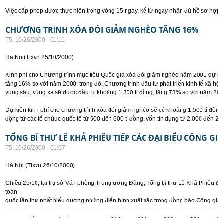
Việc cấp phép được thực hiện trong vòng 15 ngày, kể từ ngày nhận đủ hồ sơ hợp
CHƯƠNG TRÌNH XÓA ĐÓI GIẢM NGHÈO TĂNG 16%
T5, 10/26/2000 - 01:11
Hà Nội(Ttxvn 25/10/2000)
Kinh phí cho Chương trình mục tiêu Quốc gia xóa đói giảm nghèo năm 2001 dự k
tăng 16% so với năm 2000; trong đó, Chương trình đầu tư phát triển kinh tế xã hộ
vùng sâu, vùng xa sẽ được đầu tư khoảng 1.300 tỉ đồng, tăng 73% so với năm 2
Dự kiến kinh phí cho chương trình xóa đói giảm nghèo sẽ có khoảng 1.500 tỉ đ
động từ các tổ chứuc quốc tế từ 500 đến 600 tỉ đồng, vốn tín dụng từ 2.000 đến 2
TỔNG BÍ THƯ LÊ KHẢ PHIÊU TIẾP CÁC ĐẠI BIỂU CÔNG G
T5, 10/26/2000 - 01:07
Hà Nội (Ttxvn 26/10/2000)
Chiều 25/10, tại trụ sở Văn phòng Trung ương Đảng, Tổng bí thư Lê Khả Phiêu đ
toàn
quốc lần thứ nhất biểu dương những điển hình xuất sắc trong đồng bào Công gi
Các trang