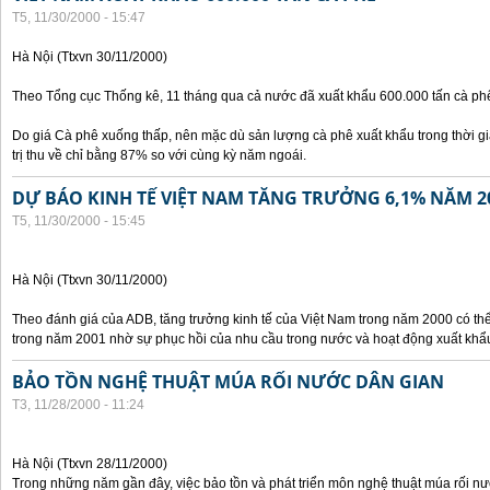
T5, 11/30/2000 - 15:47
Hà Nội (Ttxvn 30/11/2000)
Theo Tổng cục Thống kê, 11 tháng qua cả nước đã xuất khẩu 600.000 tấn cà phê
Do giá Cà phê xuống thấp, nên mặc dù sản lượng cà phê xuất khẩu trong thời g
trị thu về chỉ bằng 87% so với cùng kỳ năm ngoái.
DỰ BÁO KINH TẾ VIỆT NAM TĂNG TRƯỞNG 6,1% NĂM 2
T5, 11/30/2000 - 15:45
Hà Nội (Ttxvn 30/11/2000)
Theo đánh giá của ADB, tăng trưởng kinh tế của Việt Nam trong năm 2000 có th
trong năm 2001 nhờ sự phục hồi của nhu cầu trong nước và hoạt động xuất khẩ
BẢO TỒN NGHỆ THUẬT MÚA RỐI NƯỚC DÂN GIAN
T3, 11/28/2000 - 11:24
Hà Nội (Ttxvn 28/11/2000)
Trong những năm gần đây, việc bảo tồn và phát triển môn nghệ thuật múa rối n