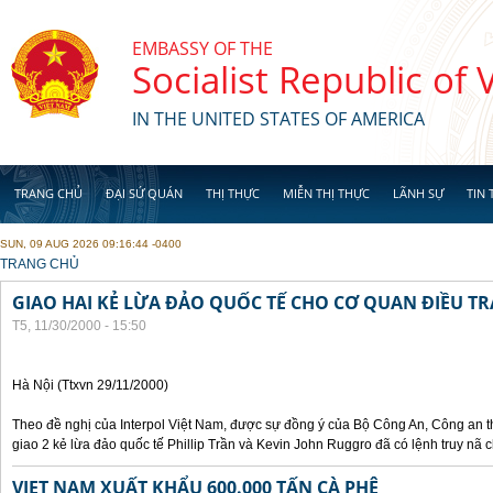
Skip to main content
EMBASSY OF THE
Socialist Republic of
IN THE UNITED STATES OF AMERICA
TRANG CHỦ
ĐẠI SỨ QUÁN
THỊ THỰC
MIỄN THỊ THỰC
LÃNH SỰ
TIN 
SUN, 09 AUG 2026 09:16:44 -0400
YOU ARE HERE
TRANG CHỦ
GIAO HAI KẺ LỪA ĐẢO QUỐC TẾ CHO CƠ QUAN ĐIỀU TR
T5, 11/30/2000 - 15:50
Hà Nội (Ttxvn 29/11/2000)
Theo đề nghị của Interpol Việt Nam, được sự đồng ý của Bộ Công An, Công an
giao 2 kẻ lừa đảo quốc tế Phillip Trần và Kevin John Ruggro đã có lệnh truy nã
VIET NAM XUẤT KHẨU 600.000 TẤN CÀ PHÊ