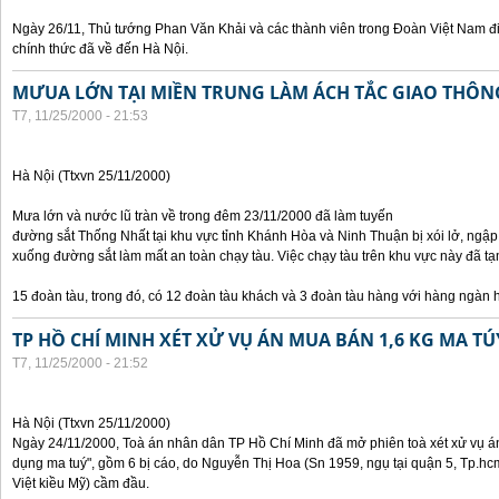
Ngày 26/11, Thủ tướng Phan Văn Khải và các thành viên trong Đoàn Việt Nam đ
chính thức đã về đến Hà Nội.
MƯUA LỚN TẠI MIỀN TRUNG LÀM ÁCH TẮC GIAO THÔ
T7, 11/25/2000 - 21:53
Hà Nội (Ttxvn 25/11/2000)
Mưa lớn và nước lũ tràn về trong đêm 23/11/2000 đã làm tuyến
đường sắt Thống Nhất tại khu vực tỉnh Khánh Hòa và Ninh Thuận bị xói lở, ngập
xuống đường sắt làm mất an toàn chạy tàu. Việc chạy tàu trên khu vực này đã
15 đoàn tàu, trong đó, có 12 đoàn tàu khách và 3 đoàn tàu hàng với hàng ngàn 
TP HỒ CHÍ MINH XÉT XỬ VỤ ÁN MUA BÁN 1,6 KG MA TÚ
T7, 11/25/2000 - 21:52
Hà Nội (Ttxvn 25/11/2000)
Ngày 24/11/2000, Toà án nhân dân TP Hồ Chí Minh đã mở phiên toà xét xử vụ án 
dụng ma tuý", gồm 6 bị cáo, do Nguyễn Thị Hoa (Sn 1959, ngụ tại quận 5, Tp.hc
Việt kiều Mỹ) cầm đầu.