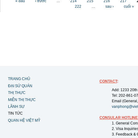
« đầu
‹ trước
…
214
215
216
217
222
…
sau ›
cuối »
TRANG CHỦ
CONTACT
:
ĐẠI SỨ QUÁN
Add: 1233 20th
THỊ THỰC
Tel: 202-861-0
MIỄN THỊ THỰC
Email (General,
LÃNH SỰ
vanphong@vie
TIN TỨC
CONSULAR HOTLINE
QUAN HỆ VIỆT MỸ
1. General Con
2. Visa Inquiri
3. Feedback & 