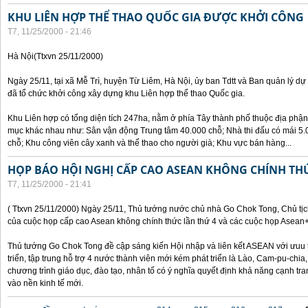
KHU LIÊN HỢP THỂ THAO QUỐC GIA ĐƯỢC KHỞI CÔNG
T7, 11/25/2000 - 21:46
Hà Nội(Ttxvn 25/11/2000)
Ngày 25/11, tại xã Mễ Trì, huyện Từ Liêm, Hà Nội, ủy ban Tdtt và Ban quản lý dự
đã tổ chức khởi công xây dựng khu Liên hợp thể thao Quốc gia.
Khu Liên hợp có tổng diện tích 247ha, nằm ở phía Tây thành phố thuộc địa phận
mục khác nhau như: Sân vận động Trung tâm 40.000 chỗ; Nhà thi đấu có mái 5.0
chỗ; Khu công viên cây xanh và thể thao cho người già; Khu vực bán hàng...
HỌP BÁO HỘI NGHỊ CẤP CAO ASEAN KHÔNG CHÍNH TH
T7, 11/25/2000 - 21:41
( Ttxvn 25/11/2000) Ngày 25/11, Thủ tướng nước chủ nhà Go Chok Tong, Chủ tịc
của cuộc họp cấp cao Asean không chính thức lần thứ 4 và các cuộc họp Asean
Thủ tướng Go Chok Tong đề cập sáng kiến Hội nhập và liên kết ASEAN với ưuu t
triển, tập trung hỗ trợ 4 nước thành viên mới kém phát triển là Lào, Cam-pu-chia
chương trình giáo dục, đào tạo, nhân tố có ý nghĩa quyết định khả năng cạnh 
vào nền kinh tế mới.
Các trang