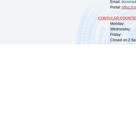
Email:
dcconsu
Portal:
https://
co
CONSULAR COUNTER
Monday: 09:
Wednesday: 0
Friday: 09:
Closed on 2 Sep