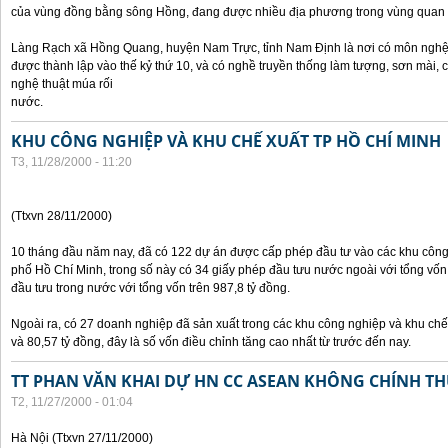
của vùng đồng bằng sông Hồng, đang được nhiều địa phương trong vùng quan 
Làng Rạch xã Hồng Quang, huyện Nam Trực, tỉnh Nam Định là nơi có môn nghệ 
được thành lập vào thế kỷ thứ 10, và có nghề truyền thống làm tượng, sơn mài,
nghệ thuật múa rối
nước.
KHU CÔNG NGHIỆP VÀ KHU CHẾ XUẤT TP HỒ CHÍ MINH
T3, 11/28/2000 - 11:20
(Ttxvn 28/11/2000)
10 tháng đầu năm nay, đã có 122 dự án được cấp phép đầu tư vào các khu công
phố Hồ Chí Minh, trong số này có 34 giấy phép đầu tưu nước ngoài với tổng vốn
đầu tưu trong nước với tổng vốn trên 987,8 tỷ đồng.
Ngoài ra, có 27 doanh nghiệp đã sản xuất trong các khu công nghiệp và khu chế 
và 80,57 tỷ đồng, đây là số vốn điều chỉnh tăng cao nhất từ trước đến nay.
TT PHAN VĂN KHAI DỰ HN CC ASEAN KHÔNG CHÍNH THỨ
T2, 11/27/2000 - 01:04
Hà Nội (Ttxvn 27/11/2000)