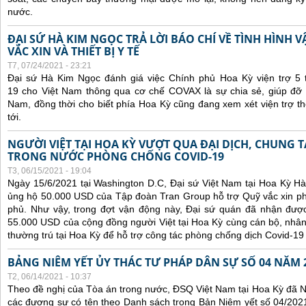
nước.
ĐẠI SỨ HÀ KIM NGỌC TRẢ LỜI BÁO CHÍ VỀ TÌNH HÌN
VẮC XIN VÀ THIẾT BỊ Y TẾ
T7, 07/24/2021 - 23:21
Đại sứ Hà Kim Ngọc đánh giá việc Chính phủ Hoa Kỳ viện trợ 5 t
19 cho Việt Nam thông qua cơ chế COVAX là sự chia sẻ, giúp đỡ kị
Nam, đồng thời cho biết phía Hoa Kỳ cũng đang xem xét viện trợ t
tới.
NGƯỜI VIỆT TẠI HOA KỲ VƯỢT QUA ĐẠI DỊCH, CHUNG 
TRONG NƯỚC PHÒNG CHỐNG COVID-19
T3, 06/15/2021 - 19:04
Ngày 15/6/2021 tại Washington D.C, Đại sứ Việt Nam tại Hoa Kỳ Hà
ủng hộ 50.000 USD của Tập đoàn Tran Group hỗ trợ Quỹ vắc xin p
phủ. Như vậy, trong đợt vận động này, Đại sứ quán đã nhận được 
55.000 USD của cộng đồng người Việt tại Hoa Kỳ cùng cán bộ, nhân
thường trú tại Hoa Kỳ để hỗ trợ công tác phòng chống dịch Covid-19
BẢNG NIÊM YẾT ỦY THÁC TƯ PHÁP DÂN SỰ SỐ 04 NĂM 
T2, 06/14/2021 - 10:37
Theo đề nghị của Tòa án trong nước, ĐSQ Việt Nam tại Hoa Kỳ đã Ni
các đương sự có tên theo Danh sách trong Bản Niêm yết số 04/2021