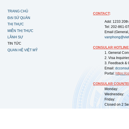
TRANG CHỦ
CONTACT
:
ĐẠI SỨ QUÁN
Add: 1233 20th
THỊ THỰC
Tel: 202-861-0
MIỄN THỊ THỰC
Email (General,
LÃNH SỰ
vanphong@vie
TIN TỨC
CONSULAR HOTLINE
QUAN HỆ VIỆT MỸ
1. General Con
2. Visa Inquiri
3. Feedback & 
Email:
dcconsu
Portal:
https://
co
CONSULAR COUNTER
Monday: 09:
Wednesday: 0
Friday: 09:
Closed on 2 Sep