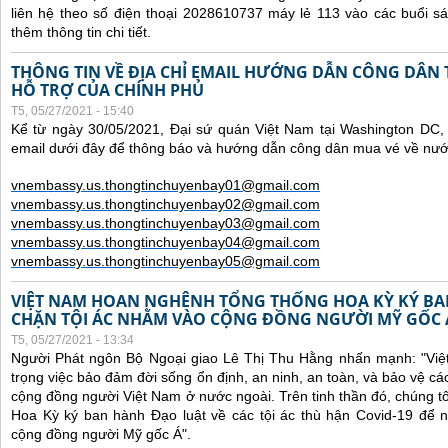
liên hệ theo số điện thoại 2028610737 máy lẻ 113 vào các buổi sá
thêm thông tin chi tiết.
THÔNG TIN VỀ ĐỊA CHỈ EMAIL HƯỚNG DẪN CÔNG DÂN
HỖ TRỢ CỦA CHÍNH PHỦ
T5, 05/27/2021 - 15:40
Kể từ ngày 30/05/2021, Đại sứ quán Việt Nam tại Washington DC, 
email dưới đây để thông báo và hướng dẫn công dân mua vé về nư
vnembassy.us.thongtinchuyenbay01@gmail.com
vnembassy.us.thongtinchuyenbay02@gmail.com
vnembassy.us.thongtinchuyenbay03@gmail.com
vnembassy.us.thongtinchuyenbay04@gmail.com
vnembassy.us.thongtinchuyenbay05@gmail.com
VIỆT NAM HOAN NGHÊNH TỔNG THỐNG HOA KỲ KÝ B
CHẶN TỘI ÁC NHẰM VÀO CỘNG ĐỒNG NGƯỜI MỸ GỐC 
T5, 05/27/2021 - 13:34
Người Phát ngôn Bộ Ngoại giao Lê Thị Thu Hằng nhấn mạnh:
"Vi
trọng việc bảo đảm đời sống ổn định, an ninh, an toàn, và bảo vệ cá
cộng đồng người Việt Nam ở nước ngoài. Trên tinh thần đó, chúng t
Hoa Kỳ ký ban hành Đạo luật về các tội ác thù hận Covid-19 để 
cộng đồng người Mỹ gốc Á".