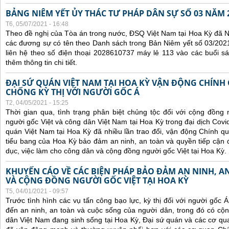
BẢNG NIÊM YẾT ỦY THÁC TƯ PHÁP DÂN SỰ SỐ 03 NĂM 
T6, 05/07/2021 - 16:48
Theo đề nghị của Tòa án trong nước, ĐSQ Việt Nam tại Hoa Kỳ đã Ni
các đương sự có tên theo Danh sách trong Bản Niêm yết số 03/2021
liên hệ theo số điện thoại 2028610737 máy lẻ 113 vào các buổi sá
thêm thông tin chi tiết.
ĐẠI SỨ QUÁN VIỆT NAM TẠI HOA KỲ VẬN ĐỘNG CHÍNH
CHỐNG KỲ THỊ VỚI NGƯỜI GỐC Á
T2, 04/05/2021 - 15:25
Thời gian qua, tình trạng phân biệt chủng tộc đối với cộng đồng
người gốc Việt và công dân Việt Nam tại Hoa Kỳ trong đại dịch Covi
quán Việt Nam tại Hoa Kỳ đã nhiều lần trao đổi, vận động Chính qu
tiểu bang của Hoa Kỳ bảo đảm an ninh, an toàn và quyền tiếp cận đ
dục, việc làm cho công dân và cộng đồng người gốc Việt tại Hoa Kỳ.
KHUYẾN CÁO VỀ CÁC BIỆN PHÁP BẢO ĐẢM AN NINH, 
VÀ CỘNG ĐỒNG NGƯỜI GỐC VIỆT TẠI HOA KỲ
T5, 04/01/2021 - 09:57
Trước tình hình các
vụ tấn công bạo lực, kỳ thị đối với người gốc 
đến an ninh, an toàn và cuộc sống của người dân, trong đó có c
dân Việt Nam đang sinh sống tại Hoa Kỳ,
Đại sứ quán và các cơ qua