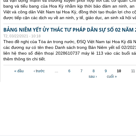
đã
vận động mạnh và
thường xuyên
phối hợp
với các
cơ quan Chí
bang và tiểu bang
của Hoa Kỳ nhằm kịp thời
bảo đảm an ninh, an
Việt
và công dân Việt Nam
tại Hoa Kỳ
, đồng thời tạo thuận lợi cho
được tiếp cận các dịch vụ về an ninh, y tế,
giáo dục,
an sinh xã hội v
BẢNG NIÊM YẾT ỦY THÁC TƯ PHÁP DÂN SỰ SỐ 02 NĂM 
T2, 03/22/2021 - 10:18
Theo đề nghị của Tòa án trong nước, ĐSQ Việt Nam tại Hoa Kỳ đã Ni
các đương sự có tên theo Danh sách trong Bản Niêm yết số 02/2021
liên hệ theo số điện thoại 2028610737 máy lẻ 113 vào các buổi sá
thêm thông tin chi tiết.
Các trang
« đầu
‹ trước
…
6
7
8
9
10
11
sau ›
cuối »