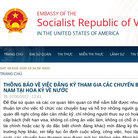
Skip to main content
EMBASSY OF THE
Socialist Republic of
IN THE UNITED STATES OF AMERICA
TRANG CHỦ
ĐẠI SỨ QUÁN
THỊ THỰC
MIỄN THỊ THỰC
LÃNH SỰ
TIN 
SAT, 08 AUG 2026 16:34:09 -0400
YOU ARE HERE
TRANG CHỦ
THÔNG BÁO VỀ VIỆC ĐĂNG KÝ THAM GIA CÁC CHUYẾN 
NAM TẠI HOA KỲ VỀ NƯỚC
T6, 07/30/2021 - 12:43
Để Đại sứ quán và các cơ quan liên quan có thể nắm bắt được nhu
thuận lợi cho việc tổ chức các chuyến bay và hỗ trợ những người 
quán đề nghị công dân cân nhắc kỹ, chỉ những người thực sự có ho
cấp bách (hết hạn visa, không có công ăn việc làm, không có chỗ ở 
tài chính hoặc các lý do đặc biệt chính đáng khác) mới đăng ký 
trường hợp khác, xin tiếp tục ổn định cuộc sống, công việc, học t
soát, các chuyến bay thương mại được mở lại; không nên đăng ký