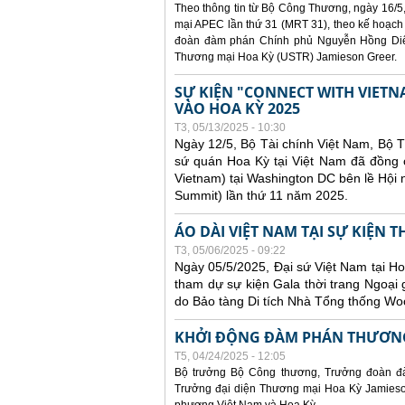
Theo thông tin từ Bộ Công Thương, ngày 16/5,
mại APEC lần thứ 31 (MRT 31), theo kế hoạch
đoàn đàm phán Chính phủ Nguyễn Hồng Diên
Thương mại Hoa Kỳ (USTR) Jamieson Greer.
SỰ KIỆN "CONNECT WITH VIETN
VÀO HOA KỲ 2025
T3, 05/13/2025 - 10:30
Ngày 12/5, Bộ Tài chính Việt Nam, Bộ 
sứ quán Hoa Kỳ tại Việt Nam đã đồng ch
Vietnam) tại Washington DC bên lề Hội
Summit) lần thứ 11 năm 2025.
ÁO DÀI VIỆT NAM TẠI SỰ KIỆN 
T3, 05/06/2025 - 09:22
Ngày 05/5/2025, Đại sứ Việt Nam tại 
tham dự sự kiện Gala thời trang Ngoại 
do Bảo tàng Di tích Nhà Tổng thống Woo
KHỞI ĐỘNG ĐÀM PHÁN THƯƠNG
T5, 04/24/2025 - 12:05
Bộ trưởng Bộ Công thương, Trưởng đoàn đ
Trưởng đại diện Thương mại Hoa Kỳ Jamieson