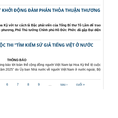
ẤT KHỞI ĐỘNG ĐÀM PHÁN THỎA THUẬN THƯƠNG
a Kỳ với tư cách là Đặc phái viên của Tổng Bí thư Tô Lâm để trao
ng phương, Phó Thủ tướng Chính phủ Hồ Đức Phớc đã gặp Đại diện
 THI “TÌM KIẾM SỨ GIẢ TIẾNG VIỆT Ở NƯỚC
THÔNG BÁO
ông báo tới toàn thể cộng đồng người Việt Nam tại Hoa Kỳ thể lệ cuộc
i năm 2025” do Ủy ban Nhà nước về người Việt Nam ở nước ngoài, Bộ
6
7
8
9
…
sau ›
cuối »