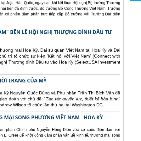
 tại Jeju, Hàn Quốc, ngay sau khi kết thúc Hội nghị Bộ trưởng Thương
 hai bên đã định trước, Bộ trưởng Bộ Công Thương Việt Nam, Trưởng
 có phiên đàm phán trực tiếp cấp Bộ trưởng với Trưởng Đại diện
AM" BÊN LỀ HỘI NGHỊ THƯỢNG ĐỈNH ĐẦU TƯ
Thương mại Hoa Kỳ, Đại sứ quán Việt Nam tại Hoa Kỳ và Đại
ủ trì tổ chức sự kiện 'Kết nối với Việt Nam' (Connect with
 nghị Thượng đỉnh Đầu tư vào Hoa Kỳ (SelectUSA Investment
THỜI TRANG CỦA MỸ
Hoa Kỳ Nguyễn Quốc Dũng và Phu nhân Trần Thị Bích Vân đã
giao đoàn với chủ đề: “
Tạo tác quyền lực, thiết kế hòa bình
”
drow Wilson tổ chức lần thứ hai tại Washington DC.
 MẠI SONG PHƯƠNG VIỆT NAM - HOA KỲ
àm phán Chính phủ Nguyễn Hồng Diên vừa có cuộc điện đàm với
 L. Greer để khởi động đàm phán vấn đề kinh tế, thương mại song