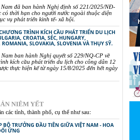
t Nam đã ban hành Nghị định số 221/2025/NĐ-
c có thời hạn cho người nước ngoài thuộc diện
c vụ phát triển kinh tế- xã hội.
 CHƯƠNG TRÌNH KÍCH CẦU PHÁT TRIỂN DU LỊCH
ULGARIA, CROATIA, SÉC, HUNGARY,
 ROMANIA, SLOVAKIA, SLOVENIA VÀ THỤY SỸ.
t Nam ban hành Nghị quyết số 229/NQ-CP về
rình kích cầu phát triển du lịch cho công dân 12
ợc thực hiện kể từ ngày 15/8/2025 đến hết ngày
ẢN NIÊM YẾT
 các tỉnh, thành phố, cụ thể như sau:
P BỘ TRƯỞNG ĐẦU TIÊN GIỮA VIỆT NAM - HOA
ĐỐI ỨNG