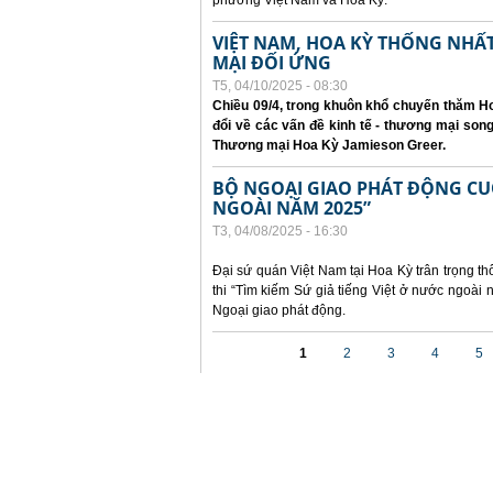
phương Việt Nam và Hoa Kỳ.
VIỆT NAM, HOA KỲ THỐNG NH
MẠI ĐỐI ỨNG
T5, 04/10/2025 - 08:30
Chiều 09/4, trong khuôn khổ chuyến thăm Ho
đổi về các vấn đề kinh tế - thương mại so
Thương mại Hoa Kỳ Jamieson Greer.
BỘ NGOẠI GIAO PHÁT ĐỘNG CUỘC
NGOÀI NĂM 2025”
T3, 04/08/2025 - 16:30
Đại sứ quán Việt Nam tại Hoa Kỳ trân trọng th
thi “Tìm kiếm Sứ giả tiếng Việt ở nước ngoà
Ngoại giao phát động.
Các trang
1
2
3
4
5