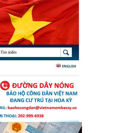
BIỂU MẪU TÌM KIẾM
TÌM KIẾM
ENGLISH