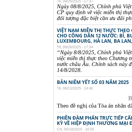
T6, 09/26/2025 - 17:37
Ngày 08/8/2025, Chính phủ Việ
CP quy định về việc miễn thị thự
đối tượng đặc biệt cần ưu đãi phụ
VIỆT NAM MIỄN THỊ THỰC THEO
CHO CÔNG DÂN 12 NƯỚC: BỈ, B
LUXEMBOURG, HÀ LAN, BA LAN,
T6, 09/26/2025 - 17:34
“Ngày 8/8/2025, Chính phủ Việ
việc miễn thị thực theo Chương t
nước châu Âu. Chính sách này đư
14/8/2028.
BẢN NIÊM YẾT SỐ 03 NĂM 2025
T6, 06/13/2025 - 14:40
B
Theo đề nghị của Tòa án nhân dân
PHIÊN ĐÀM PHÁN TRỰC TIẾP CẤ
KỲ VỀ HIỆP ĐỊNH THƯƠNG MẠI 
CN, 05/18/2025 - 16:05