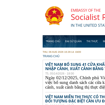
Skip to main content
EMBASSY OF THE
Socialist
IN THE UNITED STA
TRANG CHỦ
ĐẠI SỨ QUÁN
THỊ THỰC
M
THU, 06 AUG 2026 16:29:14 -0400
YOU ARE HERE
TRANG CHỦ
VIỆT NAM BỔ SUNG 41 CỬA KH
NHẬP CẢNH, XUẤT CẢNH BẰNG TH
T5, 05/14/2026 - 18:00
Ngày 02/12/2025, Chính phủ Vi
việc bổ sung danh sách các cửa 
cảnh, xuất cảnh bằng thị thực điện
VIỆT NAM MIỄN THỊ THỰC CÓ 
ĐỐI TƯỢNG ĐẶC BIỆT CẦN ƯU ĐÃ