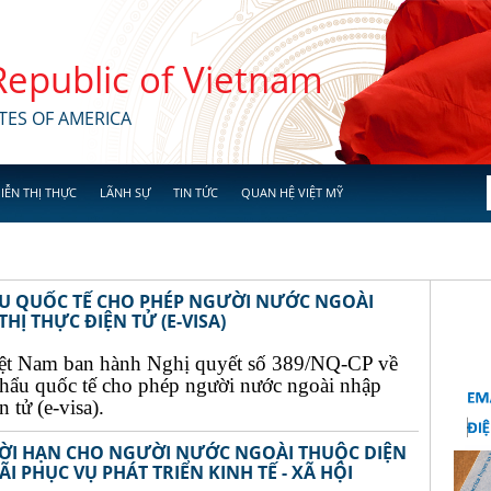
 Republic of Vietnam
TES OF AMERICA
IỄN THỊ THỰC
LÃNH SỰ
TIN TỨC
QUAN HỆ VIỆT MỸ
ẨU QUỐC TẾ CHO PHÉP NGƯỜI NƯỚC NGOÀI
Ị THỰC ĐIỆN TỬ (E-VISA)
ệt Nam ban hành Nghị quyết số 389/NQ-CP về
khẩu quốc tế cho phép người nước ngoài nhập
 tử (e-visa).
THỜI HẠN CHO NGƯỜI NƯỚC NGOÀI THUỘC DIỆN
I PHỤC VỤ PHÁT TRIỂN KINH TẾ - XÃ HỘI