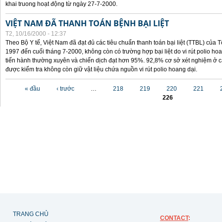
khai truong hoạt động từ ngày 27-7-2000.
VIỆT NAM ĐÃ THANH TOÁN BỆNH BẠI LIỆT
T2, 10/16/2000 - 12:37
Theo Bộ Y tế, Việt Nam đã đạt đủ các tiêu chuẩn thanh toán bại liệt (TTBL) của Tổ
1997 đến cuối tháng 7-2000, không còn có trường hợp bại liệt do vi rút polio h
tiến hành thường xuyên và chiến dịch đạt hơn 95%. 92,8% cơ sở xét nghiệm ở cá
được kiểm tra không còn giữ vật liệu chứa nguồn vi rút polio hoang dại.
Các trang
« đầu
‹ trước
…
218
219
220
221
226
TRANG CHỦ
CONTACT
: