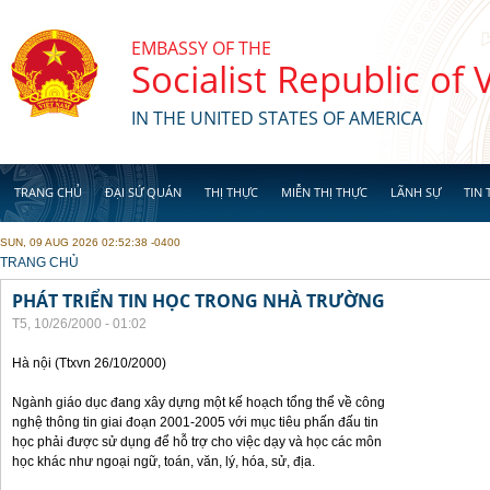
Skip to main content
EMBASSY OF THE
Socialist Republic of
IN THE UNITED STATES OF AMERICA
TRANG CHỦ
ĐẠI SỨ QUÁN
THỊ THỰC
MIỄN THỊ THỰC
LÃNH SỰ
TIN 
SUN, 09 AUG 2026 02:52:38 -0400
YOU ARE HERE
TRANG CHỦ
PHÁT TRIỂN TIN HỌC TRONG NHÀ TRƯỜNG
T5, 10/26/2000 - 01:02
Hà nội (Ttxvn 26/10/2000)
Ngành giáo dục đang xây dựng một kế hoạch tổng thể về công
nghệ thông tin giai đoạn 2001-2005 với mục tiêu phấn đấu tin
học phải được sử dụng để hỗ trợ cho việc dạy và học các môn
học khác như ngoại ngữ, toán, văn, lý, hóa, sử, địa.