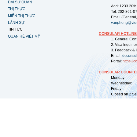
ĐẠI SỨ QUÁN
Add: 1233 20th
THỊ THỰC
Tel: 202-861-0
MIỄN THỊ THỰC
Email (General,
LÃNH SỰ
vanphong@vie
TIN TỨC
CONSULAR HOTLINE
QUAN HỆ VIỆT MỸ
1. General Con
2. Visa Inquiri
3. Feedback & 
Email:
dcconsu
Portal:
https://
co
CONSULAR COUNTER
Monday: 09:
Wednesday: 0
Friday: 09:
Closed on 2 Sep