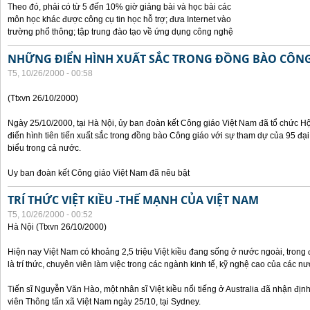
Theo đó, phải có từ 5 đến 10% giờ giảng bài và học bài các
môn học khác được công cụ tin học hỗ trợ; đưa Internet vào
trường phổ thông; tập trung đào tạo về ứng dụng công nghệ
NHỮNG ĐIỂN HÌNH XUẤT SẮC TRONG ĐỒNG BÀO CÔNG
T5, 10/26/2000 - 00:58
(Ttxvn 26/10/2000)
Ngày 25/10/2000, tại Hà Nội, ủy ban đoàn kết Công giáo Việt Nam đã tổ chức H
điển hình tiên tiến xuất sắc trong đồng bào Công giáo với sự tham dự của 95 đại b
biểu trong cả nước.
Uy ban đoàn kết Công giáo Việt Nam đã nêu bật
TRÍ THỨC VIỆT KIỀU -THẾ MẠNH CỦA VIỆT NAM
T5, 10/26/2000 - 00:52
Hà Nội (Ttxvn 26/10/2000)
Hiện nay Việt Nam có khoảng 2,5 triệu Việt kiều đang sống ở nước ngoài, trong đ
là trí thức, chuyên viên làm việc trong các ngành kinh tế, kỹ nghệ cao của các nướ
Tiến sĩ Nguyễn Văn Hào, một nhân sĩ Việt kiều nổi tiếng ở Australia đã nhận địn
viên Thông tấn xã Việt Nam ngày 25/10, tại Sydney.