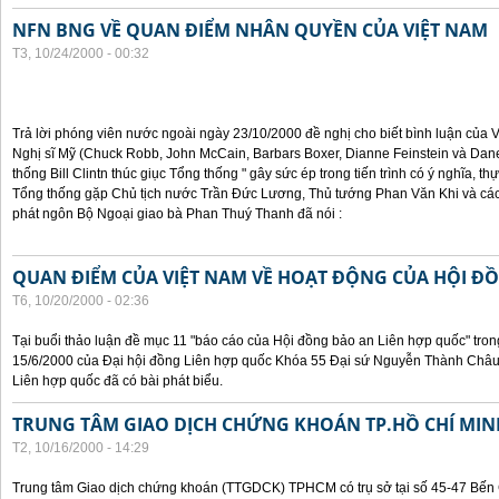
NFN BNG VỀ QUAN ĐIỂM NHÂN QUYỀN CỦA VIỆT NAM
T3, 10/24/2000 - 00:32
Trả lời phóng viên nước ngoài ngày 23/10/2000 đề nghị cho biết bình luận của
Nghị sĩ Mỹ (Chuck Robb, John McCain, Barbars Boxer, Dianne Feinstein và Dan
thống Bill Clintn thúc giục Tổng thống " gây sức ép trong tiến trình có ý nghĩa, t
Tổng thống gặp Chủ tịch nước Trần Đức Lương, Thủ tướng Phan Văn Khi và cá
phát ngôn Bộ Ngoại giao bà Phan Thuý Thanh đã nói :
QUAN ĐIỂM CỦA VIỆT NAM VỀ HOẠT ĐỘNG CỦA HỘI Đ
T6, 10/20/2000 - 02:36
Tại buổi thảo luận đề mục 11 "báo cáo của Hội đồng bảo an Liên hợp quốc" tron
15/6/2000 của Đại hội đồng Liên hợp quốc Khóa 55 Đại sứ Nguyễn Thành Châu, 
Liên hợp quốc đã có bài phát biểu.
TRUNG TÂM GIAO DỊCH CHỨNG KHOÁN TP.HỒ CHÍ MIN
T2, 10/16/2000 - 14:29
Trung tâm Giao dịch chứng khoán (TTGDCK) TPHCM có trụ sở tại số 45-47 Bến