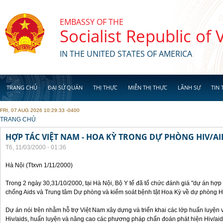
Skip to main content
EMBASSY OF THE
Socialist Republic of
IN THE UNITED STATES OF AMERICA
TRANG CHỦ
ĐẠI SỨ QUÁN
THỊ THỰC
MIỄN THỊ THỰC
LÃNH SỰ
TIN 
FRI, 07 AUG 2026 10:29:33 -0400
YOU ARE HERE
TRANG CHỦ
HỢP TÁC VIỆT NAM - HOA KỲ TRONG DỰ PHÒNG HIV/AI
T6, 11/03/2000 - 01:36
Hà Nội (Ttxvn 1/11/2000)
Trong 2 ngày 30,31/10/2000, tại Hà Nội, Bộ Y tế đã tổ chức đánh giá "dự án hợ
chống Aids và Trung tâm Dự phòng và kiểm soát bệnh tật Hoa Kỳ về dự phòng H
Dự án nói trên nhằm hỗ trợ Việt Nam xây dựng và triển khai các lớp huấn luyện 
Hiv/aids, huấn luyện và nâng cao các phương pháp chẩn đoán phát hiện Hiv/aid