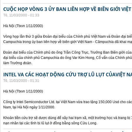
CUỘC HỌP VÒNG 3 ỦY BAN LIÊN HỢP VỀ BIÊN GIỚI VIỆ
T6, 11/03/2000 - 01:33
Hà Nội (Ttxvn 1/11/2000)
Vòng họp lần thứ 3 giữa Đoàn đại biểu của Chính phủ Việt Nam và Đoàn đại bi
Campuchia trong ủy ban liên hợp về biên giới Việt Nam - Cămpuchia đã khai mạ
Đoàn đại biểu của Chính phủ do ông Trần Công Trục, Trưởng Ban Biên giới c
đại biểu của chính phủ Campuchia do ông Var Kim Hong, Cố vấn của Chính phủ 
làm Trưởng đoàn.
INTEL VA CÁC HOẠT DỘNG CỨU TRỢ LŨ LỤT CỦAVIỆT 
T6, 11/03/2000 - 01:31
Hà Nội (Ttxvn 1/11/2000)
Công ty Intel Semiconductor Ltd. tại Việt Nam vừa trao tặng 150,000 Usd cho các 
Nam, tại Hà Nội ngày 1/11/2000.
Khoản tiền cứu trợ sẽ được dùng để xây hai trạm xã, một trường học và trang bị
nạn nhân tại các tỉnh bị lũ lụt ở đồng bằng sông Cửu Long.