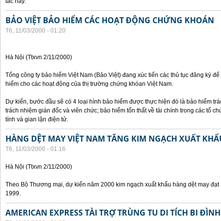
tác này.
BẢO VIỆT BẢO HIỂM CÁC HOẠT ĐỘNG CHỨNG KHOÁN
T6, 11/03/2000 - 01:20
Hà Nội (Ttxvn 2/11/2000)
Tổng công ty bảo hiểm Việt Nam (Bảo Việt) đang xúc tiến các thủ tục đăng ký để
hiểm cho các hoạt động của thị trường chứng khóan Việt Nam.
Dự kiến, bước đầu sẽ có 4 loại hình bảo hiểm được thực hiện đó là bảo hiểm t
trách nhiệm gián đốc và viên chức; bảo hiểm tổn thất về tài chính trong các tổ c
tính và gian lận điện tử.
HÀNG DỆT MAY VIỆT NAM TĂNG KIM NGẠCH XUẤT KHẨ
T6, 11/03/2000 - 01:16
Hà Nội (Ttxvn 2/11/2000)
Theo Bộ Thương mại, dự kiến năm 2000 kim ngạch xuất khẩu hàng dệt may đạt 1
1999.
AMERICAN EXPRESS TÀI TRỢ TRÙNG TU DI TÍCH BI ĐÌNH