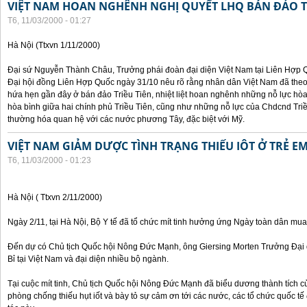
VIỆT NAM HOAN NGHÊNH NGHỊ QUYẾT LHQ BÁN ĐẢO T
T6, 11/03/2000 - 01:27
Hà Nội (Ttxvn 1/11/2000)
Đại sứ Nguyễn Thành Châu, Trưởng phái đoàn đại diện Việt Nam tại Liên Hợp Qu
Đại hội đồng Liên Hợp Quốc ngày 31/10 nêu rõ rằng nhân dân Việt Nam đã theo
hứa hẹn gần đây ở bán đảo Triều Tiên, nhiệt liệt hoan nghênh những nỗ lực hòa 
hòa bình giữa hai chính phủ Triều Tiên, cũng như những nỗ lực của Chdcnd Triề
thường hóa quan hệ với các nước phương Tây, đặc biệt với Mỹ.
VIỆT NAM GIẢM DƯỢC TÌNH TRẠNG THIẾU IÔT Ở TRẺ E
T6, 11/03/2000 - 01:23
Hà Nội ( Ttxvn 2/11/2000)
Ngày 2/11, tại Hà Nội, Bộ Y tế đã tổ chức mít tinh hưởng ứng Ngày toàn dân mua
Đến dự có Chủ tịch Quốc hội Nông Đức Mạnh, ông Giersing Morten Trưởng Đại 
Bỉ tại Việt Nam và đại diện nhiều bộ ngành.
Tại cuộc mít tinh, Chủ tịch Quốc hội Nông Đức Mạnh đã biểu dương thành tích c
phòng chống thiếu hụt iốt và bày tỏ sự cảm ơn tới các nước, các tổ chức quốc t