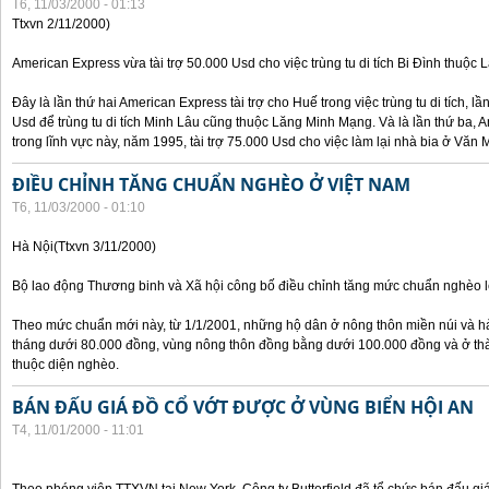
T6, 11/03/2000 - 01:13
Ttxvn 2/11/2000)
American Express vừa tài trợ 50.000 Usd cho việc trùng tu di tích Bi Đình thuộc
Đây là lần thứ hai American Express tài trợ cho Huế trong việc trùng tu di tích, l
Usd để trùng tu di tích Minh Lâu cũng thuộc Lăng Minh Mạng. Và là lần thứ ba, A
trong lĩnh vực này, năm 1995, tài trợ 75.000 Usd cho việc làm lại nhà bia ở Văn
ĐIỀU CHỈNH TĂNG CHUẨN NGHÈO Ở VIỆT NAM
T6, 11/03/2000 - 01:10
Hà Nội(Ttxvn 3/11/2000)
Bộ lao động Thương binh và Xã hội công bố điều chỉnh tăng mức chuẩn nghèo lê
Theo mức chuẩn mới này, từ 1/1/2001, những hộ dân ở nông thôn miền núi và h
tháng dưới 80.000 đồng, vùng nông thôn đồng bằng dưới 100.000 đồng và ở th
thuộc diện nghèo.
BÁN ĐẤU GIÁ ĐỒ CỔ VỚT ĐƯỢC Ở VÙNG BIỂN HỘI AN
T4, 11/01/2000 - 11:01