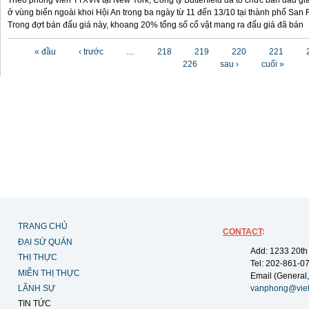
Theo phóng viên TTXVN tại New York, Công ty Butterfield đã tổ chức bán đấu gi
ở vùng biển ngoài khoi Hội An trong ba ngày từ 11 đến 13/10 tại thành phố San F
Trong đợt bán đấu giá này, khoang 20% tổng số cổ vật mang ra đấu giá đã bán
Các trang
« đầu
‹ trước
…
218
219
220
221
226
sau ›
cuối »
TRANG CHỦ
CONTACT
:
ĐẠI SỨ QUÁN
Add: 1233 20th
THỊ THỰC
Tel: 202-861-0
MIỄN THỊ THỰC
Email (General,
LÃNH SỰ
vanphong@vie
TIN TỨC