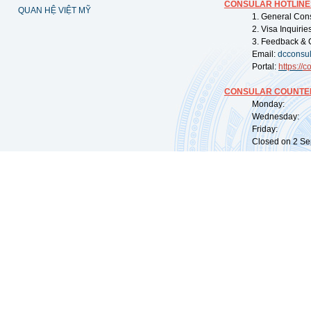
CONSULAR HOTLINE
QUAN HỆ VIỆT MỸ
1. General Con
2. Visa Inquiri
3. Feedback & 
Email:
dcconsu
Portal:
https://
co
CONSULAR COUNTER
Monday: 09:
Wednesday: 0
Friday: 09:
Closed on 2 Sep