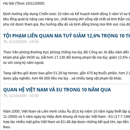
Hà Nội (Ttxvn 10/11/2000)
Định hướng xây dựng Chiến lược 10 năm và Kế hoạch hành động 5 năm Vì sự t
tiêu tổng quát là nâng cao năng lực, chất lượng đời sống vật chất và tinh thần 
phụ nữ được tham gia, thụ hưởng đầy đủ và bình đẳng trong mọi lĩnh vực của đờ
TỘI PHẠM LIÊN QUAN MA TUÝ GIẢM 12,6% TRONG 10 
T6, 11/10/2000 - 19:56
Theo Văn phòng thường trực phòng chống ma túy, Bộ Công an, từ đầu năm đến 
khám phá gần 9430 vụ, bắt hơn 17.130 đối tượng phạm tội ma túy; giảm 12,6% 
so với cùng kỳ năm ngoái.
Tang vật thu giữ được bao gồm 51,26 kg heroin, gần 470 kg thuốc phiện, hơn 2.
dược gây nghiện, hơn 66.000 liều ma túy ...và nhiều tang vật phạm tội khác.
QUAN HỆ VIỆT NAM VÀ EU TRONG 10 NĂM QUA
T6, 11/10/2000 - 03:50
Năm 2000, Việt Nam và Liên minh châu Âu (EU) kỷ niệm 10 năm ngày thiết lập q
11-2000) và 5 năm ngày ký Hiệp định khung về hợp tác Việt Nam - EU (17-7-199
hợp tác nhiều mặt giữa Việt Nam và EU đã đạt được những kết quả lớn, tạo tiền 
theo.