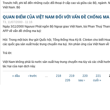
Trưuớc hết, phi kể đến những cuộc đối thoại ở cấp cao và giữa các Bộ, ngành. 
Việt Nam. Bộ
QUAN ĐIỂM CỦA VIỆT NAM ĐỐI VỚI VẤN ĐỀ CHỐNG MA
T3, 11/07/2000 - 11:16
Ngày 3/11/2000 Ngưuoi Phát ngôn Bộ Ngoại giao Việt Nam, bà Phan Thuý Thanh 
AFP về vấn đề chống ma tuý:
Hỏi: Trong một bức thư gửi Quốc hội, Tổng thống Hoa Kỳ B. Clinton cho biết Hoa 
các quốc gia sản xuất hoặc trung chuyển ma tuý. Xin phản ứng của Việt Nam về 
Trả lời:
Việt Nam không phải là nước sản xuất hay trung chuyển ma túy và các chất hướ
tác hại của nạn dịch này.
Các trang
« đầu
‹ trước
…
218
219
220
221
226
sau ›
cuối »