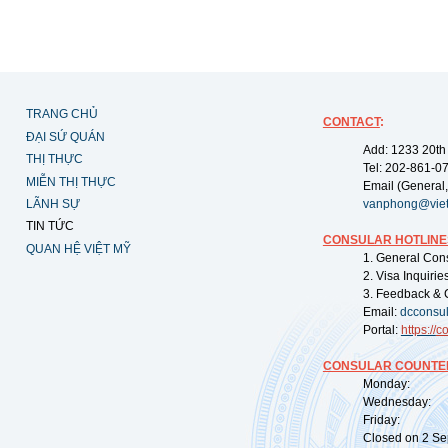
TRANG CHỦ
CONTACT
:
ĐẠI SỨ QUÁN
Add: 1233 20th
THỊ THỰC
Tel: 202-861-0
MIỄN THỊ THỰC
Email (General,
LÃNH SỰ
vanphong@vie
TIN TỨC
CONSULAR HOTLINE
QUAN HỆ VIỆT MỸ
1. General Con
2. Visa Inquiri
3. Feedback & 
Email:
dcconsu
Portal:
https://
co
CONSULAR COUNTER
Monday: 09:
Wednesday: 0
Friday: 09:
Closed on 2 Sep