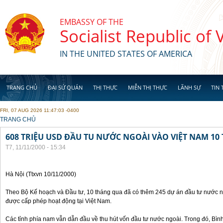
Skip to main content
EMBASSY OF THE
Socialist Republic of
IN THE UNITED STATES OF AMERICA
TRANG CHỦ
ĐẠI SỨ QUÁN
THỊ THỰC
MIỄN THỊ THỰC
LÃNH SỰ
TIN 
FRI, 07 AUG 2026 11:47:03 -0400
YOU ARE HERE
TRANG CHỦ
608 TRIỆU USD ĐẦU TU NƯỚC NGOÀI VÀO VIỆT NAM 1
T7, 11/11/2000 - 15:34
Hà Nội (Ttxvn 10/11/2000)
Theo Bộ Kế hoạch và Đầu tư, 10 tháng qua đã có thêm 245 dự án đầu tư nước ng
được cấp phép hoạt động tại Việt Nam.
Các tỉnh phía nam vẫn dẫn đầu về thu hút vốn đầu tư nước ngoài. Trong đó, Bì