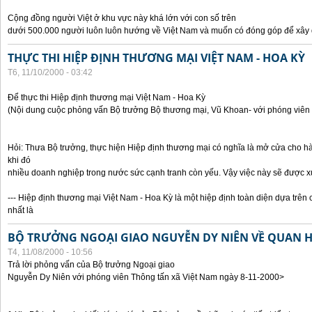
Cộng đồng người Việt ở khu vực này khá lớn với con số trên
dưới 500.000 người luôn luôn hướng về Việt Nam và muốn có đóng góp để xây
THỰC THI HIỆP ĐỊNH THƯƠNG MẠI VIỆT NAM - HOA KỲ
T6, 11/10/2000 - 03:42
Để thực thi Hiệp định thương mại Việt Nam - Hoa Kỳ
(Nội dung cuộc phỏng vấn Bộ trưởng Bộ thương mại, Vũ Khoan- với phóng viên 
Hỏi: Thưa Bộ trưởng, thực hiện Hiệp định thương mại có nghĩa là mở cửa cho h
khi đó
nhiều doanh nghiệp trong nước sức cạnh tranh còn yếu. Vậy việc này sẽ được x
--- Hiệp định thương mại Việt Nam - Hoa Kỳ là một hiệp định toàn diện dựa trên 
nhất là
BỘ TRƯỞNG NGOẠI GIAO NGUYỄN DY NIÊN VỀ QUAN HỆ
T4, 11/08/2000 - 10:56
Trả lời phỏng vấn của Bộ trưởng Ngoại giao
Nguyễn Dy Niên với phóng viên Thông tấn xã Việt Nam ngày 8-11-2000>