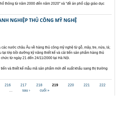
phổ thông từ năm 2000 đến năm 2020" và "đề án phổ cập giáo dục
OANH NGHIỆP THỦ CÔNG MỸ NGHỆ
a các nước châu Âu về hàng thủ công mỹ nghệ từ gỗ, mây, tre, nứa, lá;
 tại lớp bồi dưỡng kỹ năng thiết kế và cải tiến sản phẩm hàng thủ
ổ chức từ ngày 21 đến 24/11/2000 tại Hà Nội.
tiến và thiết kế mẫu mã sản phẩm mới để xuất khẩu sang thị trường
216
217
218
219
220
221
222
…
sau ›
cuối »