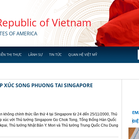
 Republic of Vietnam
TES OF AMERICA
IỄN THỊ THỰC
LÃNH SỰ
TIN TỨC
QUAN HỆ VIỆT MỸ
ẾP XÚC SONG PHUONG TAI SINGAPORE
n không chính thức lần thứ 4 tại Singapore từ 24 đến 25/11/2000, Thủ
ếp xúc với Thủ tướng Singapore Go Chok Tong, Tổng thống Hàn Quốc
kpai, Thủ tướng Nhật Bản Y. Mori và Thủ tướng Trung Quốc Chu Dung