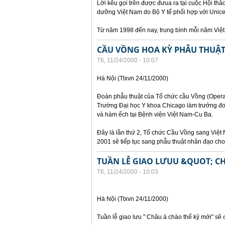
Lời kêu gọi trên được đưua ra tại cuộc Hội th
dưỡng Việt Nam do Bộ Y tế phối hợp với Unicef
Từ năm 1998 đến nay, trung bình mỗi năm Việ
CẦU VỒNG HOA KỲ PHẪU THUẬT 
T6, 11/24/2000 - 10:07
Hà Nội (Ttxvn 24/11/2000)
Đoàn phẫu thuật của Tổ chức cầu Vồng (Operat
Trường Đại học Y khoa Chicago làm trưởng đoà
và hàm ếch tại Bệnh viện Việt Nam-Cu Ba.
Đây là lần thứ 2, Tổ chức Cầu Vồng sang Việt 
2001 sẽ tiếp tục sang phẫu thuật nhân đạo cho t
TUẦN LỄ GIAO LƯUU &QUOT; C
T6, 11/24/2000 - 10:03
Hà Nội (Ttxvn 24/11/2000)
Tuần lễ giao lưu " Châu á chào thế kỷ mới" sẽ