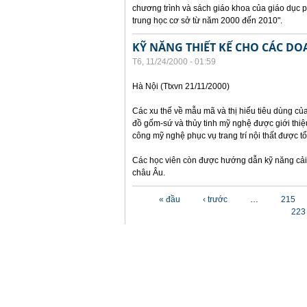
chương trình và sách giáo khoa của giáo dục 
trung học cơ sở từ năm 2000 đến 2010".
KỸ NĂNG THIẾT KẾ CHO CÁC D
T6, 11/24/2000 - 01:59
Hà Nội (Ttxvn 21/11/2000)
Các xu thế về mẫu mã và thị hiếu tiêu dùng củ
đồ gốm-sứ và thủy tinh mỹ nghệ được giới thiệu
công mỹ nghệ phục vụ trang trí nội thất được t
Các học viên còn được hướng dẫn kỹ năng cải 
châu Âu.
Các trang
« đầu
‹ trước
…
215
223