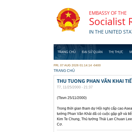
Skip to main content
EMBASSY OF THE
Socialist
IN THE UNITED STA
TRANG CHỦ
ĐẠI SỨ QUÁN
THỊ THỰC
M
FRI, 07 AUG 2026 01:14:14 -0400
YOU ARE HERE
TRANG CHỦ
THU TUONG PHAN VĂN KHAI TI
T7, 11/25/2000 - 21:37
(Ttxvn 25/11/2000)
Trong thời gian tham dự Hội nghị cấp cao Asea
tướng Phan Văn Khải đã có cuộc gặp gỡ và ti
Kim Te Chung, Thủ tướng Thái Lan Chuan Lee
Cơ.