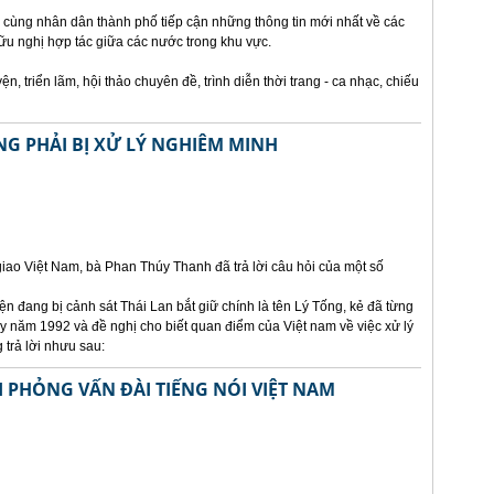
 cùng nhân dân thành phố tiếp cận những thông tin mới nhất về các
u nghị hợp tác giữa các nước trong khu vực.
, triển lãm, hội thảo chuyên đề, trình diễn thời trang - ca nhạc, chiếu
NG PHẢI BỊ XỬ LÝ NGHIÊM MINH
ao Việt Nam, bà Phan Thúy Thanh đã trả lời câu hỏi của một số
n đang bị cảnh sát Thái Lan bắt giữ chính là tên Lý Tống, kẻ đã từng
bay năm 1992 và đề nghị cho biết quan điểm của Việt nam về việc xử lý
 trả lời nhưu sau:
I PHỎNG VẤN ĐÀI TIẾNG NÓI VIỆT NAM