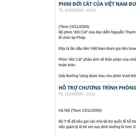
PHIM ĐỜI CÁT CỦA VIỆT NAM ĐƯ
T6, 11/24/2000 - 10:14
(Ttxvn 24/11/2000)
Bộ phim "đời Cát" của đạo diễn Nguyễn Thanh V
tổ chức tại Pháp.
Đây là lần đầu tiên Việt Nam tham gia liên hoa
Phim "đời Cát" phản ánh về thân phận của nhữn
hoàn toàn.
Giải thưởng Vàng được trao cho phim Vượt thờ
HỖ TRỢ CHƯƠNG TRÌNH PHÒNG
T6, 11/24/2000 - 10:11
Hà Nội (Ttxvn 23/11/2000)
Bộ Y tế đã kêu gọi các nhà tài trợ quốc tế hỗ t
việc giảm tỷ lệ trẻ em suy dinh dưỡng từ hơ