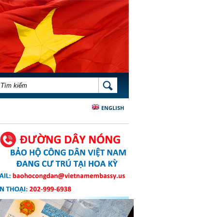
BIỂU MẪU TÌM KIẾM
TÌM KIẾM
ENGLISH