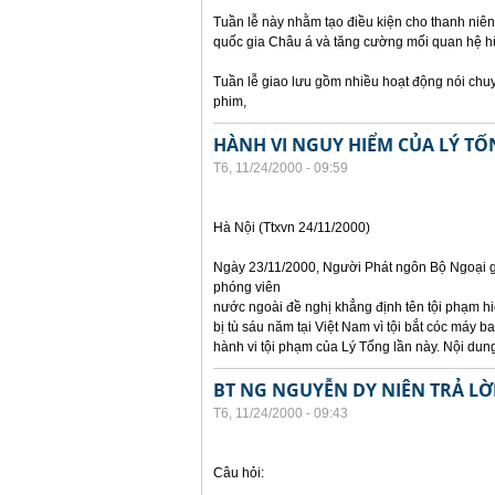
Tuần lễ này nhằm tạo điều kiện cho thanh niên
quốc gia Châu á và tăng cường mối quan hệ hữ
Tuần lễ giao lưu gồm nhiều hoạt động nói chuyện
phim,
HÀNH VI NGUY HIỂM CỦA LÝ TỐ
T6, 11/24/2000 - 09:59
Hà Nội (Ttxvn 24/11/2000)
Ngày 23/11/2000, Người Phát ngôn Bộ Ngoại gi
phóng viên
nước ngoài đề nghị khẳng định tên tội phạm hiệ
bị tù sáu năm tại Việt Nam vì tội bắt cóc máy 
hành vi tội phạm của Lý Tống lần này. Nội dung
BT NG NGUYỄN DY NIÊN TRẢ LỜ
T6, 11/24/2000 - 09:43
Câu hỏi: