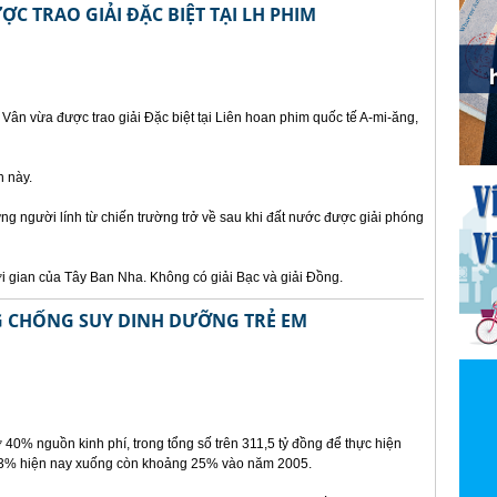
ỢC TRAO GIẢI ĐẶC BIỆT TẠI LH PHIM
ân vừa được trao giải Đặc biệt tại Liên hoan phim quốc tế A-mi-ăng,
n này.
g người lính từ chiến trường trở về sau khi đất nước được giải phóng
i gian của Tây Ban Nha. Không có giải Bạc và giải Đồng.
 CHỐNG SUY DINH DƯỠNG TRẺ EM
rợ 40% nguồn kinh phí, trong tổng số trên 311,5 tỷ đồng để thực hiện
n 33% hiện nay xuống còn khoảng 25% vào năm 2005.