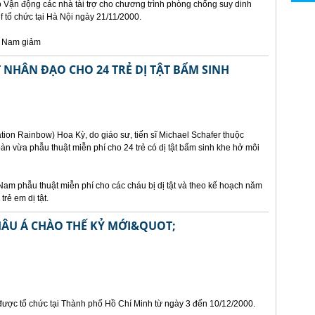
ảo Vận động các nhà tài trợ cho chương trình phòng chống suy dinh
 tổ chức tại Hà Nội ngày 21/11/2000.
t Nam giảm
NHÂN ĐẠO CHO 24 TRẺ DỊ TẬT BẨM SINH
ion Rainbow) Hoa Kỳ, do giáo sư, tiến sĩ Michael Schafer thuộc
n vừa phẫu thuật miễn phí cho 24 trẻ có dị tật bẩm sinh khe hở môi
Nam phẫu thuật miễn phí cho các cháu bị dị tật và theo kế hoạch năm
rẻ em dị tật.
HÂU Á CHÀO THẾ KỶ MỚI&QUOT;
 được tổ chức tại Thành phố Hồ Chí Minh từ ngày 3 đến 10/12/2000.