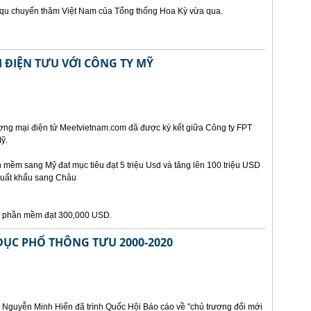
t qu chuyến thăm Việt Nam của Tổng thống Hoa Kỳ vừa qua.
 ĐIỆN TƯU VỚI CÔNG TY MỸ
ơng mại điện tử Meetvietnam.com đã được ký kết giữa Công ty FPT
ỹ.
mềm sang Mỹ đat mục tiêu đạt 5 triệu Usd và tăng lên 100 triệu USD
xuất khẩu sang Châu
ẩu phần mềm đạt 300,000 USD.
DỤC PHỔ THÔNG TƯU 2000-2020
 Nguyễn Minh Hiển đã trình Quốc Hội Báo cáo về "chủ trương đổi mới