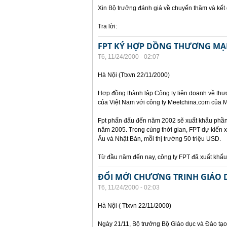
Xin Bộ trưởng đánh giá về chuyến thăm và kế
Tra lời:
FPT KÝ HỢP DỒNG THƯƠNG MẠI
T6, 11/24/2000 - 02:07
Hà Nội (Ttxvn 22/11/2000)
Hợp đồng thành lập Công ty liên doanh về thư
của Việt Nam với công ty Meetchina.com của M
Fpt phấn đấu đến năm 2002 sẽ xuất khẩu phần 
năm 2005. Trong cùng thời gian, FPT dự kiến 
Âu và Nhật Bản, mỗi thị trường 50 triệu USD.
Từ đầu năm đến nay, công ty FPT đã xuất kh
ĐỔI MỚI CHƯƠNG TRINH GIÁO 
T6, 11/24/2000 - 02:03
Hà Nội ( Ttxvn 22/11/2000)
Ngày 21/11, Bộ trưởng Bộ Giáo dục và Đào tạo