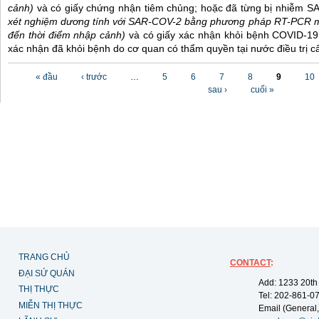
cảnh)
và có giấy chứng nhận tiêm chủng; hoặc đã từng bị nhiễm 
xét nghiệm dương tính với SAR-COV-2 bằng phương pháp RT-PCR m
đến thời điểm nhập cảnh)
và có giấy xác nhận khỏi bệnh COVID-19
xác nhận đã khỏi bệnh do cơ quan có thẩm quyền tại nước điều trị c
Các trang
« đầu
‹ trước
…
5
6
7
8
9
10
sau ›
cuối »
TRANG CHỦ
CONTACT
:
ĐẠI SỨ QUÁN
Add: 1233 20th
THỊ THỰC
Tel: 202-861-0
MIỄN THỊ THỰC
Email (General,