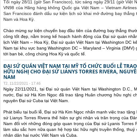
Tối ngày 28/11 (giờ San Francisco), tức sáng ngày 29/11 (giờ Việt
VN98 của Hãng hàng không Quốc gia Việt Nam – Vietnam Airlines
San Francisco đánh dấu sự kiện lịch sử khai mở đường bay thẳng 
Nam và Hoa Kỳ.
Chào mừng sự kiện chuyến bay đầu tiên của đường bay thẳng thườ
công tốt đẹp, nằm trong kế hoạch hành động của Đại sứ quán nhằm
lịch Việt Nam – Hoa Kỳ, Đại sứ quán Việt Nam tại Washington DC kế
Nam tại khu vực bang Washington DC – Maryland – Virginia (DMV) gi
tới bạn bè, công chúng Hoa Kỳ và quốc tế.
ĐẠI SỨ QUÁN VIỆT NAM TẠI MỸ TỔ CHỨC BUỔI LỄ TR
HỮU NGHỊ CHO ĐẠI SỨ LIANYS TORRES RIVERA, NGUYÊN
NAM
T2, 11/22/2021 - 17:46
Ngày 22/11/2021, tại Đại sứ quán Việt Nam tại Washington D.C., 
nước, Đại sứ Hà Kim Ngọc đã trao tặng Huân chương hữu nghị cho
nguyên Đại sứ Cuba tại Việt Nam.
Phát biểu tại buổi lễ, Đại sứ Hà Kim Ngọc nhấn mạnh việc trao tặn
sứ Lianys Torres Rivera thể hiện sự ghi nhận và trân trọng của Đ
Nam đối với những đóng góp quan trọng của Đại sứ Lyanis Torres R
làm sâu sắc hơn nữa quan hệ hợp tác hữu nghị truyền thống, thuỷ
nhân dân hai nước Việt Nam và Cuba.