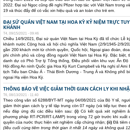
2022. Đại sứ Ngọc cũng đề nghị Pfizer hợp tác với Việt Nam trong việ
19 và thúc đẩy để có vắc xin hiệu quả và an toàn cho trẻ em.
ĐẠI SỨ QUÁN VIỆT NAM TẠI HOA KỲ KỶ NIỆM TRỰC TU
KHÁNH
T4, 09/15/2021 - 09:46
Chiều 14/9/2021, Đại sứ quán Việt Nam tại Hoa Kỳ đã tổ chức Lễ 
khánh nước Cộng hoà xã hội chủ nghĩa Việt Nam (2/9/1945-2/9/202
gần 200 khách mời từ chính quyền, Quốc hội, Ngoại giao đoàn, doan
phi chính phủ và cộng đồng người Việt Nam tại Hoa Kỳ. Đặc biệt,
danh dự có Phó Trợ lý Tổng thống, Điều phối viên khu vực Ấn Đ
Hội đồng An ninh Quốc gia Hoa Kỳ Kurt Campbell và Hạ nghị sĩ Ami B
tịch Tiểu ban Châu Á - Thái Bình Dương - Trung Á và Không phổ bi
ngoại Hạ viện Hoa Kỳ.
THÔNG BÁO VỀ VIỆC GIẢM THỜI GIAN CÁCH LY KHI NH
T6, 08/13/2021 - 11:40
Theo công văn số 6288/BYT-MT ngày 04/08/2021 của Bộ Y tế, ngư
giảm thời gian cách ly y tế tập trung còn 07 ngày (và tiếp tục theo d
nếu đáp ứng đủ các điều kiện sau:
(i)
Có kết quả xét nghiệm â
phương pháp RT-PCR/RT-LAMP) trong vòng 72 giờ trước khi xuất 
quyền của nước thực hiện xét nghiệm cấp chứng nhận;
(ii)
Đã tiêm 
(liều cuối cùng tiêm trong thời gian ít nhất 14 ngày và không quá 1