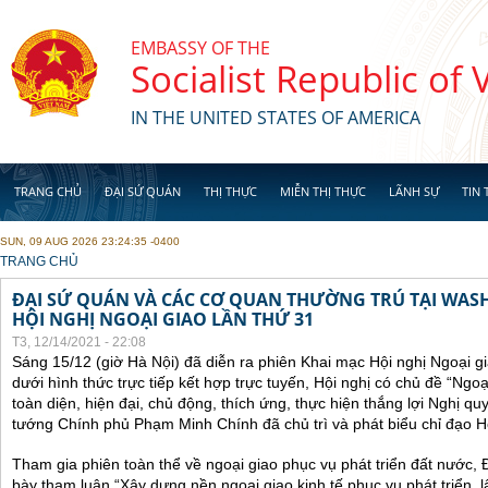
Skip to main content
EMBASSY OF THE
Socialist Republic of
IN THE UNITED STATES OF AMERICA
TRANG CHỦ
ĐẠI SỨ QUÁN
THỊ THỰC
MIỄN THỊ THỰC
LÃNH SỰ
TIN 
SUN, 09 AUG 2026 23:24:35 -0400
YOU ARE HERE
TRANG CHỦ
ĐẠI SỨ QUÁN VÀ CÁC CƠ QUAN THƯỜNG TRÚ TẠI WA
HỘI NGHỊ NGOẠI GIAO LẦN THỨ 31
T3, 12/14/2021 - 22:08
Sáng 15/12 (giờ Hà Nội) đã diễn ra phiên Khai mạc Hội nghị Ngoại g
dưới hình thức trực tiếp kết hợp trực tuyến, Hội nghị có chủ đề “Ngo
toàn diện, hiện đại, chủ động, thích ứng, thực hiện thắng lợi Nghị qu
tướng Chính phủ Phạm Minh Chính đã chủ trì và phát biểu chỉ đạo Hộ
Tham gia phiên toàn thể về ngoại giao phục vụ phát triển đất nước, 
bày tham luận “Xây dựng nền ngoại giao kinh tế phục vụ phát triển, 