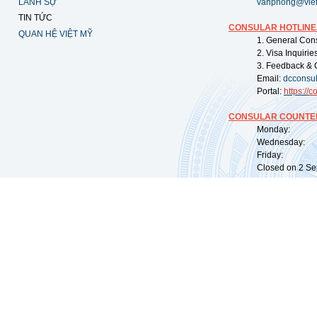
LÃNH SỰ
vanphong@vie
TIN TỨC
CONSULAR HOTLINE
QUAN HỆ VIỆT MỸ
1. General Con
2. Visa Inquiri
3. Feedback & 
Email:
dcconsu
Portal:
https://
co
CONSULAR COUNTER
Monday: 09:
Wednesday: 0
Friday: 09:
Closed on 2 Sep