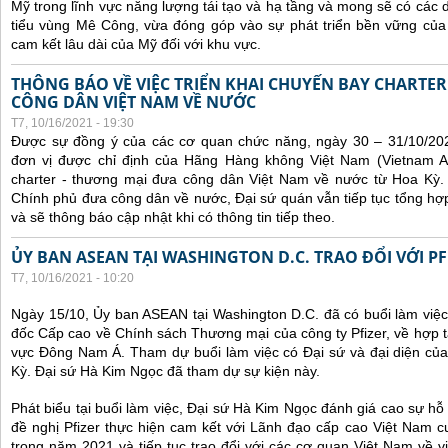
Mỹ trong lĩnh vực năng lượng tái tạo và hạ tầng và mong sẽ có các 
tiểu vùng Mê Công, vừa đóng góp vào sự phát triển bền vững của 
cam kết lâu dài của Mỹ đối với khu vực.
THÔNG BÁO VỀ VIỆC TRIỂN KHAI CHUYẾN BAY CHARTE
CÔNG DÂN VIỆT NAM VỀ NƯỚC
T7, 10/16/2021 - 19:30
Được sự đồng ý của các cơ quan chức năng, ngày 30 – 31/10/20
đơn vị được chỉ định của Hãng Hàng không Việt Nam (Vietnam Ai
charter - thương mại đưa công dân Việt Nam về nước từ Hoa Kỳ.
Chính phủ đưa công dân về nước, Đại sứ quán vẫn tiếp tục tổng hợp
và sẽ thông báo cập nhật khi có thông tin tiếp theo.
ỦY BAN ASEAN TẠI WASHINGTON D.C. TRAO ĐỔI VỚI PF
T7, 10/16/2021 - 10:20
Ngày 15/10, Ủy ban ASEAN tại Washington D.C. đã có buổi làm việ
đốc Cấp cao về Chính sách Thương mại của công ty Pfizer, về hợp t
vực Đông Nam Á. Tham dự buổi làm việc có Đại sứ và đại diện của
Kỳ. Đại sứ Hà Kim Ngọc đã tham dự sự kiện này.
Phát biểu tại buổi làm việc, Đại sứ Hà Kim Ngọc đánh giá cao sự hỗ 
đề nghị Pfizer thực hiện cam kết với Lãnh đạo cấp cao Việt Nam cu
trong năm 2021 và tiếp tục trao đổi với các cơ quan Việt Nam về v