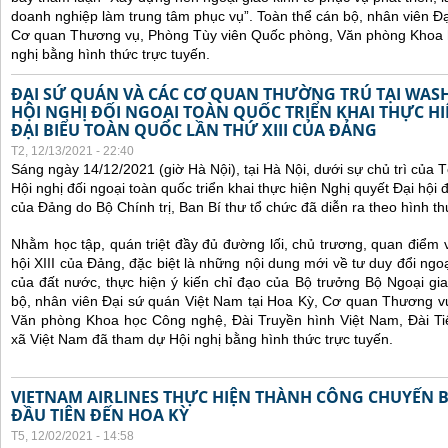
doanh nghiệp làm trung tâm phục vụ”.
Toàn thể cán bộ, nhân viên Đạ
Cơ quan Thương vụ, Phòng Tùy viên Quốc phòng, Văn phòng Khoa 
nghị bằng hình thức trực tuyến.
ĐẠI SỨ QUÁN VÀ CÁC CƠ QUAN THƯỜNG TRÚ TẠI WA
HỘI NGHỊ ĐỐI NGOẠI TOÀN QUỐC TRIỂN KHAI THỰC HI
ĐẠI BIỂU TOÀN QUỐC LẦN THỨ XIII CỦA ĐẢNG
T2, 12/13/2021 - 22:40
Sáng ngày 14/12/2021 (giờ Hà Nội), tại Hà Nội, dưới sự chủ trì của
Hội nghị đối ngoại toàn quốc
triển khai thực hiện Nghị quyết Đại hội đ
của Đảng do Bộ Chính trị, Ban Bí thư tổ chức đã diễn ra theo hình thứ
Nhằm học tập, quán triệt đầy đủ đường lối, chủ trương, quan điểm 
hội XIII của Đảng, đặc biệt là những nội dung mới về tư duy đổi ngoạ
của đất nước, thực hiện ý kiến chỉ đạo của Bộ trưởng Bộ Ngoại gi
bộ, nhân viên Đại sứ quán Việt Nam tại Hoa Kỳ, Cơ quan Thương v
Văn phòng Khoa học Công nghệ, Đài Truyền hình Việt Nam, Đài Ti
xã Việt Nam đã tham dự Hội nghị bằng hình thức trực tuyến.
VIETNAM AIRLINES THỰC HIỆN THÀNH CÔNG CHUYẾN 
ĐẦU TIÊN ĐẾN HOA KỲ
T5, 12/02/2021 - 14:58