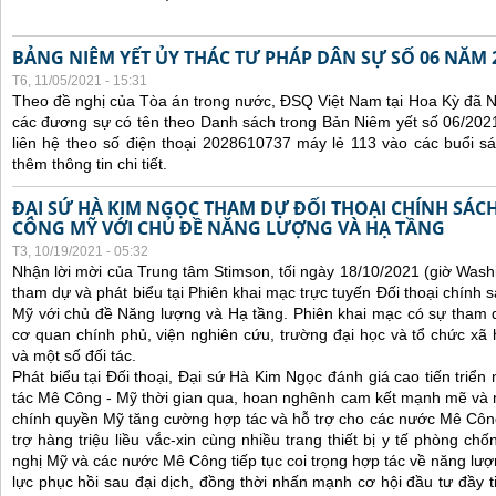
BẢNG NIÊM YẾT ỦY THÁC TƯ PHÁP DÂN SỰ SỐ 06 NĂM 
T6, 11/05/2021 - 15:31
Theo đề nghị của Tòa án trong nước, ĐSQ Việt Nam tại Hoa Kỳ đã Ni
các đương sự có tên theo Danh sách trong Bản Niêm yết số 06/2021
liên hệ theo số điện thoại 2028610737 máy lẻ 113 vào các buổi sá
thêm thông tin chi tiết.
ĐẠI SỨ HÀ KIM NGỌC THAM DỰ ĐỐI THOẠI CHÍNH SÁCH
CÔNG MỸ VỚI CHỦ ĐỀ NĂNG LƯỢNG VÀ HẠ TẦNG
T3, 10/19/2021 - 05:32
Nhận lời mời của Trung tâm Stimson, tối ngày 18/10/2021 (giờ Wash
tham dự và phát biểu tại Phiên khai mạc trực tuyến Đối thoại chính 
Mỹ với chủ đề Năng lượng và Hạ tầng. Phiên khai mạc có sự tham 
cơ quan chính phủ, viện nghiên cứu, trường đại học và tổ chức x
và một số đối tác.
Phát biểu tại Đối thoại, Đại sứ Hà Kim Ngọc đánh giá cao tiến triể
tác Mê Công - Mỹ thời gian qua, hoan nghênh cam kết mạnh mẽ và 
chính quyền Mỹ tăng cường hợp tác và hỗ trợ cho các nước Mê Công, 
trợ hàng triệu liều vắc-xin cùng nhiều trang thiết bị y tế phòng ch
nghị Mỹ và các nước Mê Công tiếp tục coi trọng hợp tác về năng lượn
lực phục hồi sau đại dịch, đồng thời nhấn mạnh cơ hội đầu tư đầy 