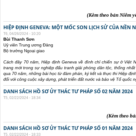
(Kèm theo bản Niêm y
HIỆP ĐỊNH GENEVA: MỘT MỐC SON LỊCH SỬ CỦA NỀN N
T6, 04/26/2024 - 10:20
Bùi Thanh Sơn
Uỷ viên Trung ương Đảng
Bộ trưởng Ngoại giao
Cách đây 70 năm, Hiệp định Geneva về đình chỉ chiến sự ở Việt 
trang mới trong sự nghiệp đấu tranh giải phóng dân tộc, thống nhất
qua 70 năm, những bài học từ đàm phán, ký kết và thực thi Hiệp địn
đối với công cuộc xây dựng, phát triển đất nước và bảo vệ Tổ quốc n
DANH SÁCH HỒ SƠ ỦY THÁC TƯ PHÁP SỐ 02 NĂM 2024
T5, 02/22/2024 - 18:34
(Kèm theo bả
DANH SÁCH HỒ SƠ ỦY THÁC TƯ PHÁP SỐ 01 NĂM 2024
T5, 02/22/2024 - 18:33