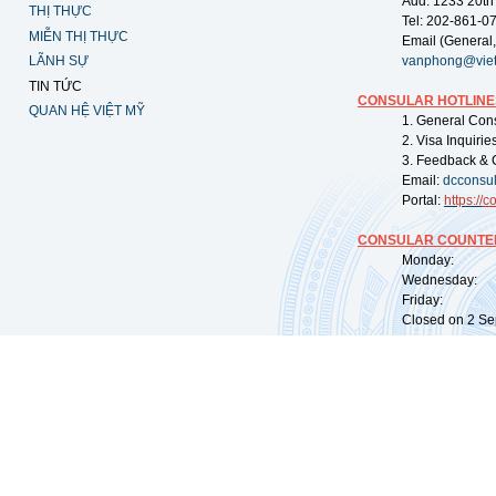
Add: 1233 20th
THỊ THỰC
Tel: 202-861-0
MIỄN THỊ THỰC
Email (General,
LÃNH SỰ
vanphong@vie
TIN TỨC
CONSULAR HOTLINE
QUAN HỆ VIỆT MỸ
1. General Con
2. Visa Inquiri
3. Feedback & 
Email:
dcconsu
Portal:
https://
co
CONSULAR COUNTER
Monday: 09:
Wednesday: 0
Friday: 09:
Closed on 2 Sep