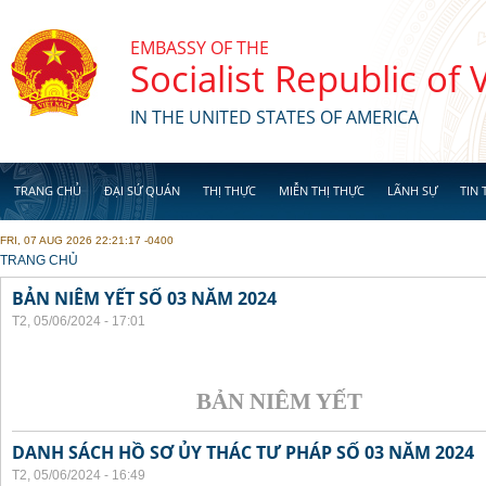
Skip to main content
EMBASSY OF THE
Socialist Republic of
IN THE UNITED STATES OF AMERICA
TRANG CHỦ
ĐẠI SỨ QUÁN
THỊ THỰC
MIỄN THỊ THỰC
LÃNH SỰ
TIN 
FRI, 07 AUG 2026 22:21:17 -0400
YOU ARE HERE
TRANG CHỦ
BẢN NIÊM YẾT SỐ 03 NĂM 2024
T2, 05/06/2024 - 17:01
BẢN NIÊM YẾT
DANH SÁCH HỒ SƠ ỦY THÁC TƯ PHÁP SỐ 03 NĂM 2024
T2, 05/06/2024 - 16:49