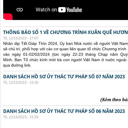
THÔNG BÁO SỐ 1 VỀ CHƯƠNG TRÌNH XUÂN QUÊ HƯƠN
T6, 12/15/2023 - 17:07
Nhân dịp Tết Giáp Thìn 2024, Ủy ban Nhà nước về người Việt Nam
sẽ chủ trì, phối hợp với các cơ quan liên quan tổ chức Chương trì
vào ngày 01-02/02/2024 (tức ngày 22-23 tháng Chạp năm Qu
Minh. Ban Tổ chức kính mời bà con người Việt Nam ở nước ngoài
qua đường link.
DANH SÁCH HỒ SƠ ỦY THÁC TƯ PHÁP SỐ 07 NĂM 2023
T6, 12/15/2023 - 15:35
(Kèm theo bả
DANH SÁCH HỒ SƠ ỦY THÁC TƯ PHÁP SỐ 06 NĂM 2023
T6, 12/15/2023 - 15:29