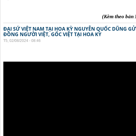
(Kèm theo bản 
ĐẠI SỨ VIỆT NAM TẠI HOA KỲ NGUYỄN QUỐC DŨNG GỬI
ĐỒNG NGƯỜI VIỆT, GỐC VIỆT TẠI HOA KỲ
T5, 02/08/2024 - 08:46