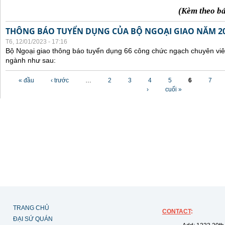
(Kèm theo b
THÔNG BÁO TUYỂN DỤNG CỦA BỘ NGOẠI GIAO NĂM 2
T6, 12/01/2023 - 17:16
Bộ Ngoại giao thông báo tuyển dụng 66 công chức ngạch chuyên viê
ngành như sau:
Các trang
« đầu
‹ trước
…
2
3
4
5
6
7
›
cuối »
TRANG CHỦ
CONTACT
:
ĐẠI SỨ QUÁN