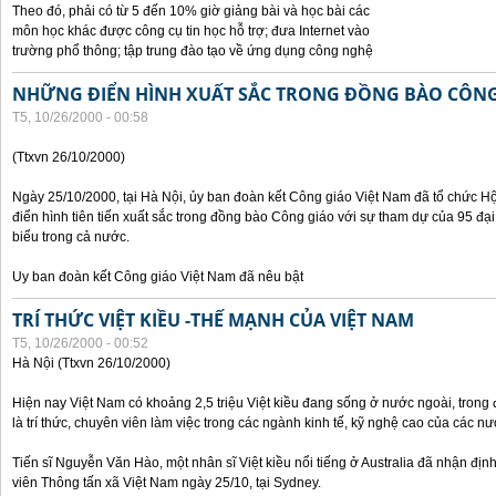
Theo đó, phải có từ 5 đến 10% giờ giảng bài và học bài các
môn học khác được công cụ tin học hỗ trợ; đưa Internet vào
trường phổ thông; tập trung đào tạo về ứng dụng công nghệ
NHỮNG ĐIỂN HÌNH XUẤT SẮC TRONG ĐỒNG BÀO CÔNG
T5, 10/26/2000 - 00:58
(Ttxvn 26/10/2000)
Ngày 25/10/2000, tại Hà Nội, ủy ban đoàn kết Công giáo Việt Nam đã tổ chức H
điển hình tiên tiến xuất sắc trong đồng bào Công giáo với sự tham dự của 95 đại b
biểu trong cả nước.
Uy ban đoàn kết Công giáo Việt Nam đã nêu bật
TRÍ THỨC VIỆT KIỀU -THẾ MẠNH CỦA VIỆT NAM
T5, 10/26/2000 - 00:52
Hà Nội (Ttxvn 26/10/2000)
Hiện nay Việt Nam có khoảng 2,5 triệu Việt kiều đang sống ở nước ngoài, trong đ
là trí thức, chuyên viên làm việc trong các ngành kinh tế, kỹ nghệ cao của các nướ
Tiến sĩ Nguyễn Văn Hào, một nhân sĩ Việt kiều nổi tiếng ở Australia đã nhận địn
viên Thông tấn xã Việt Nam ngày 25/10, tại Sydney.