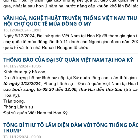
đối tác Hoa Kỳ đánh giá cao những kết quả tốt đẹp của quan hệ
qua, nhất là sau hơn 1 năm hai nước nâng cấp khuôn khổ lên Đối tác
VĂN HOÁ, NGHỆ THUẬT TRUYỀN THỐNG VIỆT NAM THU
HỘI CHỢ QUỐC TẾ MÙA ĐÔNG Ở MỸ
T6, 12/06/2024 - 10:03
Ngày 5/12/2024, Đại sứ quán Việt Nam tại Hoa Kỳ đã tham gia gian t
chợ quốc tế mùa đông lần thứ 11 dành cho Ngoại giao đoàn năm 20
quốc tế và Toà nhà Ronald Reagan tổ chức.
THÔNG BÁO CỦA ĐẠI SỨ QUÁN VIỆT NAM TẠI HOA KỲ
T4, 11/27/2024 - 18:05
Kính thưa quý bà con,
Do số lượng hồ sơ lãnh sự nộp tại Sứ quán tăng cao, cần thời gian đ
từ ngày 1/12/2024
, Phòng Lãnh sự - Đại sứ quán Việt Nam tại Hoa
các buổi sáng, từ 09:30 đến 12:00, thứ Hai đến thứ Sáu
(trừ cá
Hoa Kỳ).
Trân trọng.
Phòng Lãnh sự
Đại sứ quán Việt Nam tại Hoa Kỳ
TỔNG BÍ THƯ TÔ LÂM ĐIỆN ĐÀM VỚI TỔNG THỐNG ĐẮ
TRUMP
T3, 11/12/2024 - 09:00