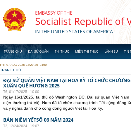
Skip to main content
EMBASSY OF THE
Socialist Republic of
IN THE UNITED STATES OF AMERICA
TRANG CHỦ
ĐẠI SỨ QUÁN
THỊ THỰC
MIỄN THỊ THỰC
LÃNH SỰ
TIN 
FRI, 07 AUG 2026 23:20:25 -0400
YOU ARE HERE
TRANG CHỦ
ĐẠI SỨ QUÁN VIỆT NAM TẠI HOA KỲ TỔ CHỨC CHƯƠNG
XUÂN QUÊ HƯƠNG 2025
T6, 01/17/2025 - 10:00
Ngày 16/1/2025, tại thủ đô Washington DC, Đại sứ quán Việt Nam 
diện thường trú Việt Nam đã tổ chức chương trình Tết cộng đồng 
và ý nghĩa dành cho cộng đồng người Việt tại Hoa Kỳ.
BẢN NIÊM YẾTSỐ 06 NĂM 2024
T3, 12/24/2024 - 19:07