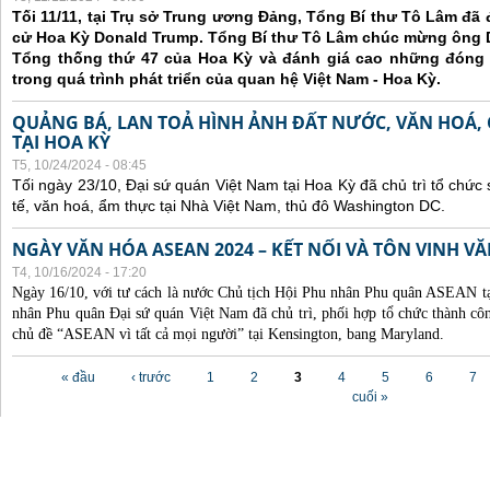
Tối 11/11, tại Trụ sở Trung ương Đảng, Tổng Bí thư Tô Lâm đã
cử Hoa Kỳ Donald Trump. Tổng Bí thư Tô Lâm chúc mừng ông 
Tổng thống thứ 47 của Hoa Kỳ và đánh giá cao những đóng
trong quá trình phát triển của quan hệ Việt Nam - Hoa Kỳ.
QUẢNG BÁ, LAN TOẢ HÌNH ẢNH ĐẤT NƯỚC, VĂN HOÁ,
TẠI HOA KỲ
T5, 10/24/2024 - 08:45
Tối ngày 23/10, Đại sứ quán Việt Nam tại Hoa Kỳ đã chủ trì tổ chức
tế, văn hoá, ẩm thực tại Nhà Việt Nam, thủ đô Washington DC.
NGÀY VĂN HÓA ASEAN 2024 – KẾT NỐI VÀ TÔN VINH 
T4, 10/16/2024 - 17:20
Ngày 16/10, với tư cách là nước Chủ tịch Hội Phu nhân Phu quân ASEAN 
nhân Phu quân Đại sứ quán Việt Nam đã chủ trì, phối hợp tổ chức thành
chủ đề “ASEAN vì tất cả mọi người” tại Kensington, bang Maryland.
Các trang
« đầu
‹ trước
1
2
3
4
5
6
7
cuối »