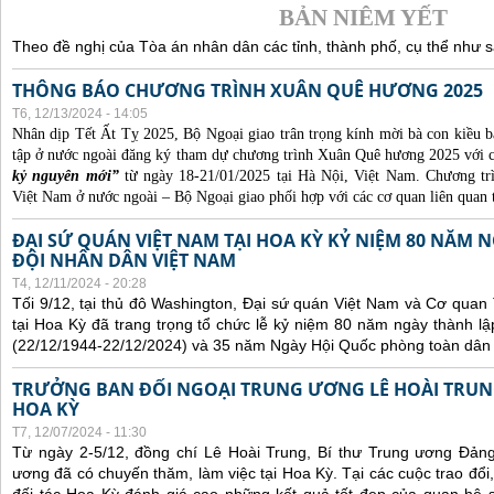
BẢN NIÊM YẾT
Theo đề nghị của Tòa án nhân dân các tỉnh, thành phố, cụ thể như s
THÔNG BÁO CHƯƠNG TRÌNH XUÂN QUÊ HƯƠNG 2025
T6, 12/13/2024 - 14:05
Nhân dịp Tết Ất Tỵ 2025, Bộ Ngoại giao trân trọng kính mời bà con kiều b
tập ở nước ngoài đăng ký tham dự chương trình Xuân Quê hương 2025 với 
kỷ nguyên mới”
từ ngày 18-21/01/2025 tại Hà Nội, Việt Nam. Chương t
Việt Nam ở nước ngoài – Bộ Ngoại giao phối hợp với các cơ quan liên quan 
ĐẠI SỨ QUÁN VIỆT NAM TẠI HOA KỲ KỶ NIỆM 80 NĂM
ĐỘI NHÂN DÂN VIỆT NAM
T4, 12/11/2024 - 20:28
Tối 9/12, tại thủ đô Washington, Đại sứ quán Việt Nam và Cơ qua
tại Hoa Kỳ đã trang trọng tổ chức lễ kỷ niệm 80 năm ngày thành 
(22/12/1944-22/12/2024) và 35 năm Ngày Hội Quốc phòng toàn dân 
TRƯỞNG BAN ĐỐI NGOẠI TRUNG ƯƠNG LÊ HOÀI TRUNG
HOA KỲ
T7, 12/07/2024 - 11:30
Từ ngày 2-5/12, đồng chí Lê Hoài Trung, Bí thư Trung ương Đản
ương đã có chuyến thăm, làm việc tại Hoa Kỳ. Tại các cuộc trao đổi