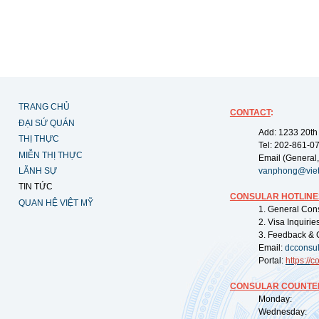
TRANG CHỦ
CONTACT
:
ĐẠI SỨ QUÁN
Add: 1233 20th
THỊ THỰC
Tel: 202-861-0
MIỄN THỊ THỰC
Email (General,
LÃNH SỰ
vanphong@vie
TIN TỨC
CONSULAR HOTLINE
QUAN HỆ VIỆT MỸ
1. General Con
2. Visa Inquiri
3. Feedback & 
Email:
dcconsu
Portal:
https://
co
CONSULAR COUNTER
Monday: 09:
Wednesday: 0