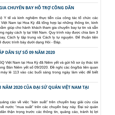
IA CHUYẾN BAY HỖ TRỢ CÔNG DÂN
ộ Y tế và kinh nghiệm thực tiễn của công tác tổ chức các
Việt Nam tại Hoa Kỳ đã tổng hợp lại những thông tin, kinh
nhằm giúp cho hành khách tham gia chuyến bay tự tin và sẵn
ng ngày cách ly tại Việt Nam. Quy trình này được chia làm 3
y, Cách ly tập trung và Cách ly tự nguyện. Để thuận tiện
 được trình bày dưới dạng Hỏi - Đáp.
ÁP DÂN SỰ SỐ 09 NĂM 2020
Q Việt Nam tại Hoa Kỳ đã Niêm yết và gửi hồ sơ ủy thác tới
ong Bản Niêm yết số 09/2020. Đề nghị các ông/bà liên quan
 máy lẻ 113 vào các buổi sáng trong ngày làm việc để biết
 NĂM 2020 CỦA ĐẠI SỨ QUÁN VIỆT NAM TẠI
uảng cáo về việc “bán suất” trên chuyến bay giải cứu của
 về nước “mua suất” trên các chuyến bay này. Đại sứ quán
n thận trọng trước các thông tin, quảng cáo, tránh bị lợi