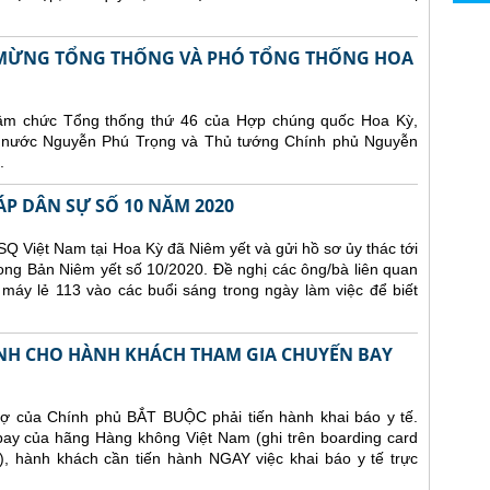
N MỪNG TỔNG THỐNG VÀ PHÓ TỔNG THỐNG HOA
hậm chức Tổng thống thứ 46 của Hợp chúng quốc Hoa Kỳ,
ch nước Nguyễn Phú Trọng và Thủ tướng Chính phủ Nguyễn
.
ÁP DÂN SỰ SỐ 10 NĂM 2020
Q Việt Nam tại Hoa Kỳ đã Niêm yết và gửi hồ sơ ủy thác tới
ong Bản Niêm yết số 10/2020. Đề nghị các ông/bà liên quan
 máy lẻ 113 vào các buổi sáng trong ngày làm việc để biết
NH CHO HÀNH KHÁCH THAM GIA CHUYẾN BAY
ợ của Chính phủ BẮT BUỘC phải tiến hành khai báo y tế.
 bay của hãng Hàng không Việt Nam (ghi trên boarding card
), hành khách cần tiến hành NGAY việc khai báo y tế trực