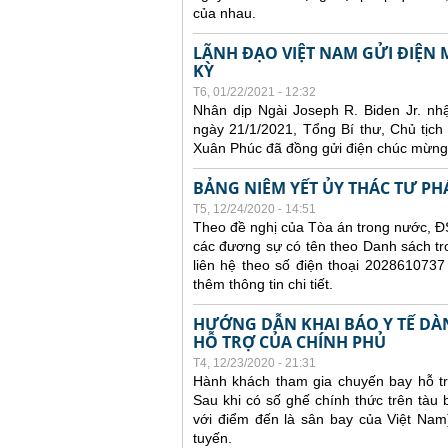
của nhau.
LÃNH ĐẠO VIỆT NAM GỬI ĐIỆ
KỲ
T6, 01/22/2021 - 12:32
Nhân dịp Ngài Joseph R. Biden Jr. n
ngày 21/1/2021, Tổng Bí thư, Chủ tị
Xuân Phúc đã đồng gửi điện chúc mừng
BẢNG NIÊM YẾT ỦY THÁC TƯ PH
T5, 12/24/2020 - 14:51
Theo đề nghị của Tòa án trong nước, ĐS
các đương sự có tên theo Danh sách tr
liên hệ theo số điện thoại 2028610737
thêm thông tin chi tiết.
HƯỚNG DẪN KHAI BÁO Y TẾ DÀ
HỖ TRỢ CỦA CHÍNH PHỦ
T4, 12/23/2020 - 21:31
Hành khách tham gia chuyến bay hỗ tr
Sau khi có số ghế chính thức trên tàu
với điểm đến là sân bay của Việt Nam
tuyến.