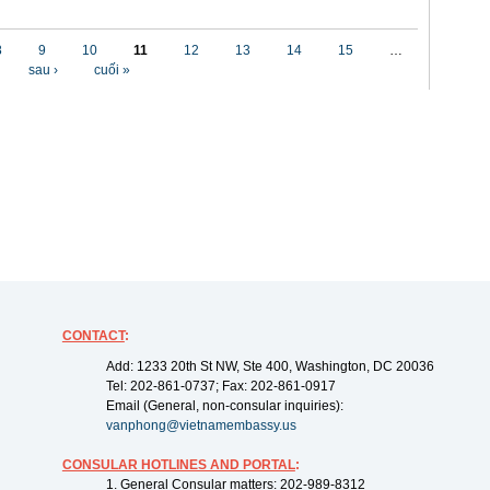
8
9
10
11
12
13
14
15
…
sau ›
cuối »
CONTACT
:
Add: 1233 20th St NW, Ste 400, Washington, DC 20036
Tel: 202-861-0737; Fax: 202-861-0917
Email (General, non-consular inquiries):
vanphong@vietnamembassy.us
CONSULAR HOTLINES AND PORTAL
:
1. General Consular matters: 202-989-8312