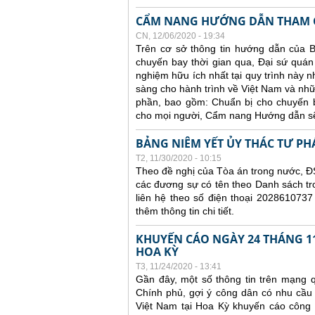
CẨM NANG HƯỚNG DẪN THAM G
CN, 12/06/2020 - 19:34
Trên cơ sở thông tin hướng dẫn của B
chuyến bay thời gian qua, Đại sứ quán 
nghiệm hữu ích nhất tại quy trình này 
sàng cho hành trình về Việt Nam và nhữ
phần, bao gồm: Chuẩn bị cho chuyến ba
cho mọi người, Cẩm nang Hướng dẫn sẽ
BẢNG NIÊM YẾT ỦY THÁC TƯ PH
T2, 11/30/2020 - 10:15
Theo đề nghị của Tòa án trong nước, ĐS
các đương sự có tên theo Danh sách tr
liên hệ theo số điện thoại 2028610737
thêm thông tin chi tiết.
KHUYẾN CÁO NGÀY 24 THÁNG 11
HOA KỲ
T3, 11/24/2020 - 13:41
Gần đây, một số thông tin trên mạng q
Chính phủ, gợi ý công dân có nhu cầu
Việt Nam tại Hoa Kỳ khuyến cáo công dâ