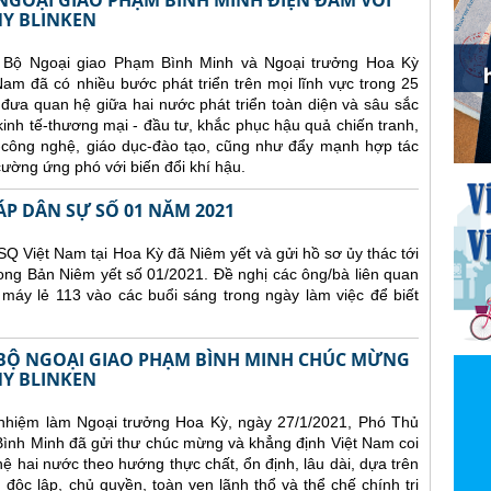
GOẠI GIAO PHẠM BÌNH MINH ĐIỆN ĐÀM VỚI
Y BLINKEN
 Bộ Ngoại giao Phạm Bình Minh và Ngoại trưởng Hoa Kỳ
am đã có nhiều bước phát triển trên mọi lĩnh vực trong 25
đưa quan hệ giữa hai nước phát triển toàn diện và sâu sắc
 kinh tế-thương mại - đầu tư, khắc phục hậu quả chiến tranh,
-công nghệ, giáo dục-đào tạo, cũng như đẩy mạnh hợp tác
ường ứng phó với biến đổi khí hậu.
ÁP DÂN SỰ SỐ 01 NĂM 2021
Q Việt Nam tại Hoa Kỳ đã Niêm yết và gửi hồ sơ ủy thác tới
ong Bản Niêm yết số 01/2021. Đề nghị các ông/bà liên quan
 máy lẻ 113 vào các buổi sáng trong ngày làm việc để biết
BỘ NGOẠI GIAO PHẠM BÌNH MINH CHÚC MỪNG
Y BLINKEN
nhiệm làm Ngoại trưởng Hoa Kỳ, ngày 27/1/2021, Phó Thủ
ình Minh đã gửi thư chúc mừng và khẳng định Việt Nam coi
hai nước theo hướng thực chất, ổn định, lâu dài, dựa trên
 độc lập, chủ quyền, toàn vẹn lãnh thổ và thể chế chính trị