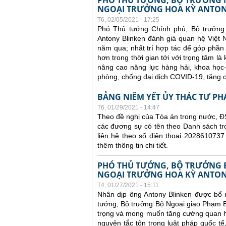
PHÓ THỦ TƯỚNG, BỘ TRƯỞNG N
NGOẠI TRƯỞNG HOA KỲ ANTON
T6, 02/05/2021 - 17:25
Phó Thủ tướng Chính phủ, Bộ trưởng
Antony Blinken đánh giá quan hệ Việt N
năm qua; nhất trí hợp tác để góp phần 
hơn trong thời gian tới với trọng tâm là
nâng cao năng lực hàng hải, khoa học
phòng, chống đại dịch COVID-19, tăng c
BẢNG NIÊM YẾT ỦY THÁC TƯ PH
T6, 01/29/2021 - 14:47
Theo đề nghị của Tòa án trong nước, ĐS
các đương sự có tên theo Danh sách tr
liên hệ theo số điện thoại 2028610737
thêm thông tin chi tiết.
PHÓ THỦ TƯỚNG, BỘ TRƯỞNG 
NGOẠI TRƯỞNG HOA KỲ ANTON
T4, 01/27/2021 - 15:11
Nhân dịp ông Antony Blinken được bổ 
tướng, Bộ trưởng Bộ Ngoại giao Phạm B
trọng và mong muốn tăng cường quan hệ 
nguyên tắc tôn trọng luật pháp quốc tế,