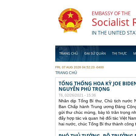
Skip to main content
EMBASSY OF THE
Socialist
IN THE UNITED STA
TRANG CHỦ
ĐẠI SỨ QUÁN
THỊ THỰC
M
FRI, 07 AUG 2026 04:52:23 -0400
YOU ARE HERE
TRANG CHỦ
TỔNG THỐNG HOA KỲ JOE BIDE
NGUYỄN PHÚ TRỌNG
T6, 02/26/2021 - 15:36
Nhân dịp Tổng Bí thư, Chủ tịch nước 
Ban Chấp hành Trung ương Đảng Cộng 
gửi thư chúc mừng, bày tỏ trân trọng 
đẩy hợp tác và quan hệ đối tác Việt N
hai nước, chúc Tổng Bí thư thành công 