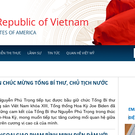
 Republic of Vietnam
TES OF AMERICA
IỄN THỊ THỰC
LÃNH SỰ
TIN TỨC
QUAN HỆ VIỆT MỸ
N CHÚC MỪNG TỔNG BÍ THƯ, CHỦ TỊCH NƯỚC
Nguyễn Phú Trọng tiếp tục được bầu giữ chức Tổng Bí thư
sản Việt Nam khóa XIII, Tổng thống Hoa Kỳ Joe Biden đã
những cam kết của Tổng Bí thư Nguyễn Phú Trọng trong thúc
am-Hoa Kỳ, mong muốn tiếp tục tăng cường mối quan hệ giữa
trên cương vị cao cả của mình.