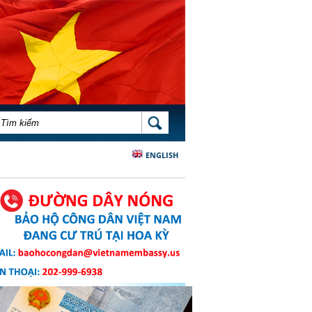
BIỂU MẪU TÌM KIẾM
TÌM KIẾM
ENGLISH