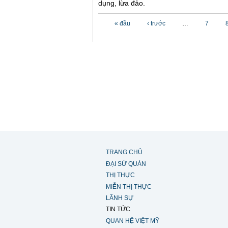
dụng, lừa đảo.
Các trang
« đầu
‹ trước
…
7
TRANG CHỦ
ĐẠI SỨ QUÁN
THỊ THỰC
MIỄN THỊ THỰC
LÃNH SỰ
TIN TỨC
QUAN HỆ VIỆT MỸ