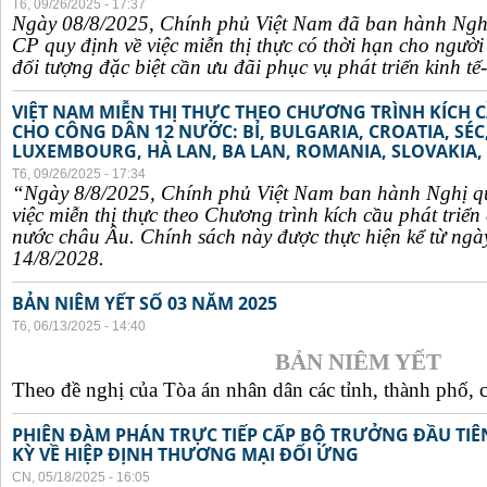
T6, 09/26/2025 - 17:37
Ngày 08/8/2025, Chính phủ Việt Nam đã ban hành Ngh
CP quy định về việc miễn thị thực có thời hạn cho ngườ
đối tượng đặc biệt cần ưu đãi phục vụ phát triển kinh tế-
VIỆT NAM MIỄN THỊ THỰC THEO CHƯƠNG TRÌNH KÍCH C
CHO CÔNG DÂN 12 NƯỚC: BỈ, BULGARIA, CROATIA, SÉ
LUXEMBOURG, HÀ LAN, BA LAN, ROMANIA, SLOVAKIA, 
T6, 09/26/2025 - 17:34
“Ngày 8/8/2025, Chính phủ Việt Nam ban hành Nghị q
việc miễn thị thực theo Chương trình kích cầu phát triể
nước châu Âu. Chính sách này được thực hiện kể từ ngà
14/8/2028.
BẢN NIÊM YẾT SỐ 03 NĂM 2025
T6, 06/13/2025 - 14:40
BẢN NIÊM YẾT
Theo đề nghị của Tòa án nhân dân các tỉnh, thành phố, c
PHIÊN ĐÀM PHÁN TRỰC TIẾP CẤP BỘ TRƯỞNG ĐẦU TIÊN
KỲ VỀ HIỆP ĐỊNH THƯƠNG MẠI ĐỐI ỨNG
CN, 05/18/2025 - 16:05