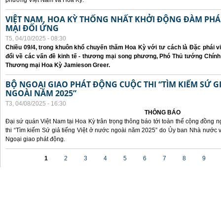
phương Việt Nam và Hoa Kỳ.
VIỆT NAM, HOA KỲ THỐNG NHẤT KHỞI ĐỘNG ĐÀM P
MẠI ĐỐI ỨNG
T5, 04/10/2025 - 08:30
Chiều 09/4, trong khuôn khổ chuyến thăm Hoa Kỳ với tư cách là Đặc phái v
đổi về các vấn đề kinh tế - thương mại song phương, Phó Thủ tướng Chín
Thương mại Hoa Kỳ Jamieson Greer.
BỘ NGOẠI GIAO PHÁT ĐỘNG CUỘC THI “TÌM KIẾM SỨ GI
NGOÀI NĂM 2025”
T3, 04/08/2025 - 16:30
THÔNG BÁO
Đại sứ quán Việt Nam tại Hoa Kỳ trân trọng thông báo tới toàn thể cộng đồng n
thi “Tìm kiếm Sứ giả tiếng Việt ở nước ngoài năm 2025” do Ủy ban Nhà nước 
Ngoại giao phát động.
Các trang
1
2
3
4
5
6
7
8
9