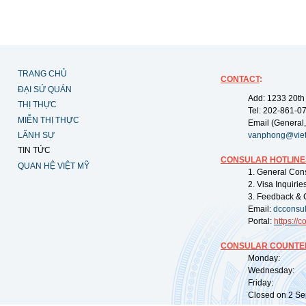
TRANG CHỦ
CONTACT
:
ĐẠI SỨ QUÁN
Add: 1233 20th
THỊ THỰC
Tel: 202-861-0
MIỄN THỊ THỰC
Email (General,
LÃNH SỰ
vanphong@vie
TIN TỨC
CONSULAR HOTLINE
QUAN HỆ VIỆT MỸ
1. General Con
2. Visa Inquiri
3. Feedback & 
Email:
dcconsu
Portal:
https://
co
CONSULAR COUNTER
Monday: 09:
Wednesday: 0
Friday: 09:
Closed on 2 Sep