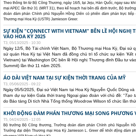
Theo thông tin từ Bộ Công Thương, ngày 16/5, tại Jeju, Hàn Quốc, ngay sau kh
mại APEC lần thứ 31 (MRT 31), theo kế hoạch hai bên đã định trước, Bộ trưở
đoàn đàm phán Chính phủ Nguyễn Hồng Diên có phiên đàm phán trực tiếp 
Thương mại Hoa Kỳ (USTR) Jamieson Greer.
SỰ KIỆN "CONNECT WITH VIETNAM" BÊN LỀ HỘI NGHỊ
VÀO HOA KỲ 2025
T3, 05/13/2025 - 10:30
Ngày 12/5, Bộ Tài chính Việt Nam, Bộ Thương mại Hoa Kỳ, Đại sứ q
sứ quán Hoa Kỳ tại Việt Nam đã đồng chủ trì tổ chức sự kiện 'Kết 
Vietnam) tại Washington DC bên lề Hội nghị Thượng đỉnh Đầu tư và
Summit) lần thứ 11 năm 2025.
ÁO DÀI VIỆT NAM TẠI SỰ KIỆN THỜI TRANG CỦA MỸ
T3, 05/06/2025 - 09:22
Ngày 05/5/2025, Đại sứ Việt Nam tại Hoa Kỳ Nguyễn Quốc Dũng và 
tham dự sự kiện Gala thời trang Ngoại giao đoàn với chủ đề: “
Tạo t
do Bảo tàng Di tích Nhà Tổng thống Woodrow Wilson tổ chức lần thứ
KHỞI ĐỘNG ĐÀM PHÁN THƯƠNG MẠI SONG PHƯƠNG VI
T5, 04/24/2025 - 12:05
Bộ trưởng Bộ Công thương, Trưởng đoàn đàm phán Chính phủ Nguyễn Hồn
Trưởng đại diện Thương mại Hoa Kỳ Jamieson L. Greer để khởi động đàm phá