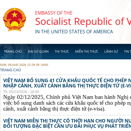
Skip to main content
EMBASSY OF THE
Socialist Republic of
IN THE UNITED STATES OF AMERICA
TRANG CHỦ
ĐẠI SỨ QUÁN
THỊ THỰC
MIỄN THỊ THỰC
LÃNH SỰ
TIN 
SUN, 09 AUG 2026 12:29:39 -0400
YOU ARE HERE
TRANG CHỦ
VIỆT NAM BỔ SUNG 41 CỬA KHẨU QUỐC TẾ CHO PHÉP
NHẬP CẢNH, XUẤT CẢNH BẰNG THỊ THỰC ĐIỆN TỬ (E-VI
T5, 05/14/2026 - 18:00
Ngày 02/12/2025, Chính phủ Việt Nam ban hành Nghị 
việc bổ sung danh sách các cửa khẩu quốc tế cho phép 
cảnh, xuất cảnh bằng thị thực điện tử (e-visa).
VIỆT NAM MIỄN THỊ THỰC CÓ THỜI HẠN CHO NGƯỜI N
ĐỐI TƯỢNG ĐẶC BIỆT CẦN ƯU ĐÃI PHỤC VỤ PHÁT TRIỂN 