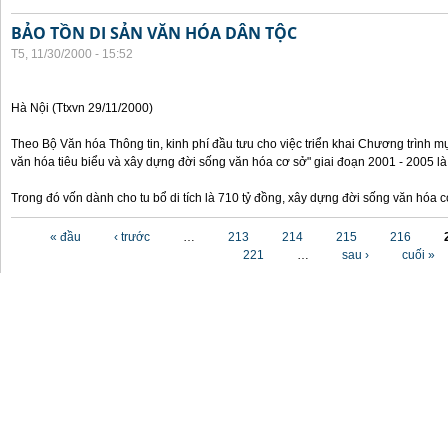
BẢO TỒN DI SẢN VĂN HÓA DÂN TỘC
T5, 11/30/2000 - 15:52
Hà Nội (Ttxvn 29/11/2000)
Theo Bộ Văn hóa Thông tin, kinh phí đầu tưu cho việc triển khai Chương trình mụ
văn hóa tiêu biểu và xây dựng đời sống văn hóa cơ sở" giai đoạn 2001 - 2005 là
Trong đó vốn dành cho tu bổ di tích là 710 tỷ đồng, xây dựng đời sống văn hóa 
Các trang
« đầu
‹ trước
…
213
214
215
216
221
…
sau ›
cuối »