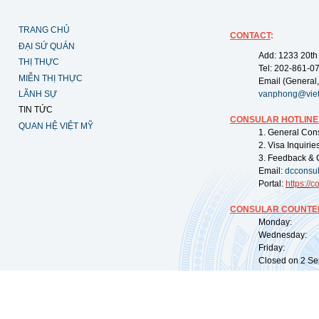
TRANG CHỦ
CONTACT
:
ĐẠI SỨ QUÁN
Add: 1233 20th
THỊ THỰC
Tel: 202-861-0
MIỄN THỊ THỰC
Email (General,
LÃNH SỰ
vanphong@vie
TIN TỨC
CONSULAR HOTLINE
QUAN HỆ VIỆT MỸ
1. General Con
2. Visa Inquiri
3. Feedback & 
Email:
dcconsu
Portal:
https://
co
CONSULAR COUNTER
Monday: 09:
Wednesday: 0
Friday: 09:
Closed on 2 Sep