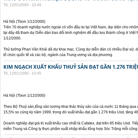
T6, 12/01/2000 - 10:49
Hà Nội (Ttxvn 1/12/2000)
Trên 70 doanh nghiệp nước ngoài có vốn đầu tư tại Việt Nam, đại diện cho nhữ
tại đây đã tham dự Diễn đàn trao đổi kinh nghiệm để đầu tưu thành công ở Việt 
1/12/2000.
Thủ tướng Phan Văn Khải đã dự khai mạc. Cùng dự diễn đàn có nhiều Đại sứ, đạ
tổ chức quốc tế và các bộ, ngành của Trung ương và địa phương.
KIM NGẠCH XUẤT KHẨU THUỶ SẢN ĐẠT GẦN 1.276 TRIỆ
T6, 12/01/2000 - 10:45
Hà Nội (Ttxvn 1/12/2000)
Theo Bộ Thuỷ sản,tổng sản lượng khai thác thủy sản của cả nước 11 tháng qua đạ
15,5% so cùng kỳ năm 1999, trong đó xuất khẩu đạt gần 1.276 triệu Usd, tăng 4
Doanh nghiệp đạt giá trị xuất khẩu cao nhất là Cafatex, đạt trên 85 triệu Usd. Ti
miền Trung và Công ty thực phẩm xuất nhập khẩu tổng hợp Sóc Trăng mỗi công ty