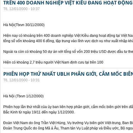
TRÊN 400 DOANH NGHIỆP VIỆT KIỀU ĐANG HOẠT ĐỘNG 
T6, 12/01/2000 - 10:37
Hà Nội(Ttxvn 30/11/2000)
Hiện nay có khoảng trên 400 doanh nghiệp Việt Kiều đang hoạt động tại Việt Na
tổng số vốn khoảng 400 tỉ đồng, tập trung vào lĩnh vực dịch vụ như xuất nhập khẩ
Ngoài ra còn có khoảng 50 dự án với tổng số vốn 200 triệu USD được đầu tư th
Hiện có khoảng 2,7 triệu người Việt Nam định cưu tại trên 100
PHIÊN HỌP THỨ NHẤT UBLH PHÂN GIỚI, CẮM MỐC BIÊN
T6, 12/01/2000 - 10:31
Hà Nội (Ttxvn 1/12/2000)
Phiên họp lần thứ nhất của ủy ban liên hợp phân giới, cắm mốc biên giới trên đấ
Bắc Kinh từ ngày 19/11 đến ngày 1/12/2000.
Đoàn Việt Nam do ông Trần Việt Hùng, Vụ trưởng Vụ biên giới Việt-trung, Ban B
Đoàn Trung Quốc do ông Mã á Âu, Tham tán Vụ Luật pháp và Điều ước, Bộ ngọa