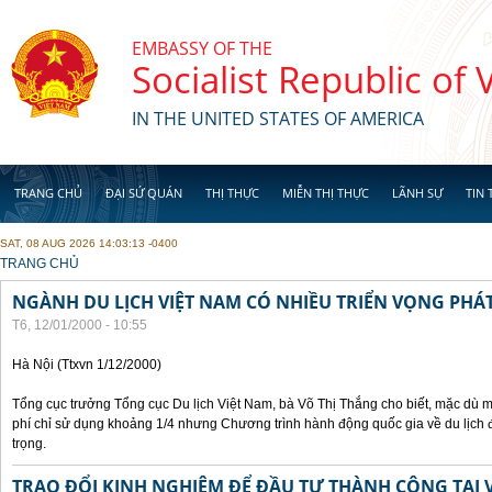
Skip to main content
EMBASSY OF THE
Socialist Republic of
IN THE UNITED STATES OF AMERICA
TRANG CHỦ
ĐẠI SỨ QUÁN
THỊ THỰC
MIỄN THỊ THỰC
LÃNH SỰ
TIN 
SAT, 08 AUG 2026 14:03:13 -0400
YOU ARE HERE
TRANG CHỦ
NGÀNH DU LỊCH VIỆT NAM CÓ NHIỀU TRIỂN VỌNG PHÁT
T6, 12/01/2000 - 10:55
Hà Nội (Ttxvn 1/12/2000)
Tổng cục trưởng Tổng cục Du lịch Việt Nam, bà Võ Thị Thắng cho biết, mặc dù m
phí chỉ sử dụng khoảng 1/4 nhưng Chương trình hành động quốc gia về du lịch 
trọng.
TRAO ĐỔI KINH NGHIỆM ĐỂ ĐẦU TƯ THÀNH CÔNG TẠI 