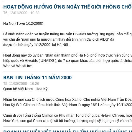
HOẠT ĐỘNG HƯỞNG ỨNG NGÀY THẾ GIỚI PHÒNG CHỐN
T6, 12/01/2000 - 10:28
Hà Nội (Ttxvn 1/12/2000)
Lễ khởi hành đoàn xe truyền thông tưu vấn Hiv/aids hưởng ứng ngày Toàn thế
với chủ đề "nam giới là người làm thay đổi tình hình đại dịch AIDS" đã
được tổ chức ngày 1/12/2000, tại Hà Nội.
Hoạt động này do ủy ban Nhân dân thành phố Hà Nội phối hợp thực hiện cùng v
hiệp quốc về Hiv/aids ( UNAIDS ), do 7 cơ quan khác của Liên hợp quốc là Unic
Who và Wb tài trợ.
BAN TIN THÁNG 11 NĂM 2000
T5, 11/30/2000 - 16:26
Quan hệ Việt Nam - Hoa Kỳ:
Nhận lời mời của Chủ tịch nước Cộng hòa Xã hội Chủ nghĩa Việt Nam Trần Đứ
Hoa Kỳ W.J. Clinton thăm chính thức Việt Nam từ ngày 16/11 đến ngày 19/11/200
Cùng đi với Tổng thống Clinton có Phu nhân Tổng thống, bà Hi-la-ri Clin-ôn, m
New York, con gái Chen-xi, một số bộ trưởng, thượng nghị sỹ, hạ nghị sỹ và nhi