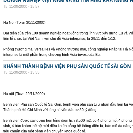
DOANH NGHIỆP VIỆT NAM VÀ EU TÌM HIỂU KHẢ NĂNG 
T5, 11/30/2000 - 15:57
Hà Nội (Ttxvn 30/11/2000)
Đại diện của trên 100 doanh nghiệp hoạt động trong lĩnh vực xây dựng Eu và V
tiên tổ chức tại Việt Nam, với chủ đề Asia-interprise, từ 29/11 đến 1/12.
Phòng thương mại Versailles và Phòng thương mại, công nghiệp Pháp tại Hà Nội
interprise là một phần trong chương trình Asia-invest của Eu.
KHÁNH THÀNH BỆNH VIỆN PHỤ SẢN QUỐC TẾ SÀI GÒN
T5, 11/30/2000 - 15:55
Hà nội (Ttxvn 29/11/2000)
Bệnh viện Phụ sản Quốc tế Sài Gòn, bệnh viện phụ sản tu ư nhân đầu tiên tại V
Thành phố Hồ Chí Minh với tổng số vốn đầu tư 80 tỷ đồng.
Bệnh viện được xây dựng trên tổng diện tích 8.500 m2, có 4 phòng mổ, 4 phòng
sinh, 4 bàn khám thế hệ mới điều khiển bằng hệ thống điện tử, bàn mổ đa năng 
tiêu chuẩn của một bệnh viện chuyên khoa quốc tế.