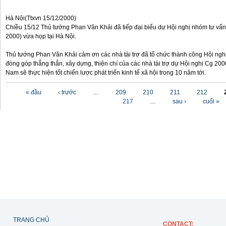
Hà Nội(Ttxvn 15/12/2000)
Chiều 15/12 Thủ tướng Phan Văn Khải đã tiếp đại biểu dự Hội nghị nhóm tư vấn 
2000) vừa họp tại Hà Nội.
Thủ tướng Phan Văn Khải cảm ơn các nhà tài trợ đã tổ chức thành công Hội ngh
đóng góp thẳng thắn, xây dựng, thiện chí của các nhà tài trợ dự Hội nghị Cg 200
Nam sẽ thực hiện tốt chiến lược phát triển kinh tế xã hội trong 10 năm tới.
Các trang
« đầu
‹ trước
…
209
210
211
212
217
…
sau ›
cuối »
TRANG CHỦ
CONTACT
: