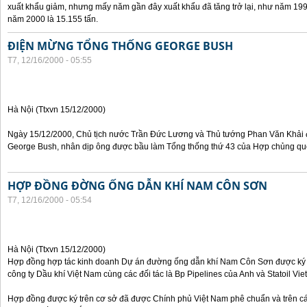
xuất khẩu giảm, nhưng mấy năm gần đây xuất khẩu đã tăng trở lại, như năm 199
năm 2000 là 15.155 tấn.
ĐIỆN MỪNG TỔNG THỐNG GEORGE BUSH
T7, 12/16/2000 - 05:55
Hà Nội (Ttxvn 15/12/2000)
Ngày 15/12/2000, Chủ tịch nước Trần Đức Lương và Thủ tướng Phan Văn Khải
George Bush, nhân dịp ông được bầu làm Tổng thống thứ 43 của Hợp chủng quố
HỢP ĐỒNG ĐỜNG ỐNG DẪN KHÍ NAM CÔN SƠN
T7, 12/16/2000 - 05:54
Hà Nội (Ttxvn 15/12/2000)
Hợp đồng hợp tác kinh doanh Dự án đường ống dẫn khí Nam Côn Sơn được ký 
công ty Dầu khí Việt Nam cùng các đối tác là Bp Pipelines của Anh và Statoil Vi
Hợp đồng được ký trên cơ sở đã được Chính phủ Việt Nam phê chuẩn và trên c