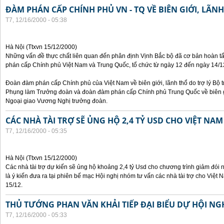
ĐÀM PHÁN CẤP CHÍNH PHỦ VN - TQ VỀ BIÊN GIỚI, LÃN
T7, 12/16/2000 - 05:38
Hà Nội (Ttxvn 15/12/2000)
Những vấn đề thực chất liên quan đến phân định Vịnh Bắc bộ đã cơ bản hoàn tấ
phán cấp Chính phủ Việt Nam và Trung Quốc, tổ chức từ ngày 12 đến ngày 14/12
Đoàn đàm phán cấp Chính phủ của Việt Nam về biên giới, lãnh thổ do trợ lý Bộ
Phụng làm Trưởng đoàn và đoàn đàm phán cấp Chính phủ Trung Quốc về biên giớ
Ngoại giao Vương Nghị trưởng đoàn.
CÁC NHÀ TÀI TRỢ SẼ ỦNG HỘ 2,4 TỶ USD CHO VIỆT NAM
T7, 12/16/2000 - 05:35
Hà Nội (Ttxvn 15/12/2000)
Các nhà tài trợ dự kiến sẽ ủng hộ khoảng 2,4 tỷ Usd cho chương trình giảm đói 
là ý kiến đưa ra tại phiên bế mạc Hội nghị nhóm tư vấn các nhà tài trợ cho Việt 
15/12.
THỦ TƯỚNG PHAN VĂN KHẢI TIẾP ĐẠI BIỂU DỰ HỘI N
T7, 12/16/2000 - 05:33