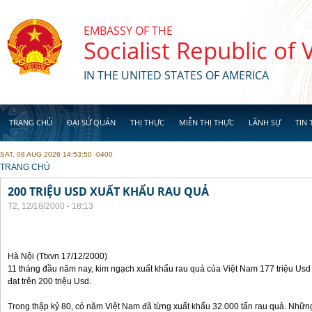
Skip to main content
EMBASSY OF THE
Socialist Republic of
IN THE UNITED STATES OF AMERICA
TRANG CHỦ
ĐẠI SỨ QUÁN
THỊ THỰC
MIỄN THỊ THỰC
LÃNH SỰ
TIN 
SAT, 08 AUG 2026 14:53:50 -0400
YOU ARE HERE
TRANG CHỦ
200 TRIỆU USD XUẤT KHẨU RAU QUẢ
T2, 12/18/2000 - 18:13
Hà Nội (Ttxvn 17/12/2000)
11 tháng đầu năm nay, kim ngạch xuất khẩu rau quả của Việt Nam 177 triệu Usd
đạt trên 200 triệu Usd.
Trong thập kỷ 80, có năm Việt Nam đã từng xuất khẩu 32.000 tấn rau quả. Nhữn