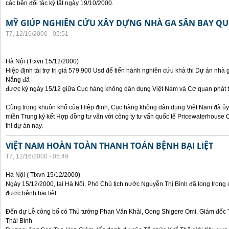
các bên đối tác ký tắt ngày 19/10/2000.
MỸ GIÚP NGHIÊN CỨU XÂY DỰNG NHÀ GA SÂN BAY QU
T7, 12/16/2000 - 05:51
Hà Nội (Ttxvn 15/12/2000)
Hiệp định tài trợ trị giá 579.900 Usd để tiến hành nghiên cứu khả thi Dự án nh
Nẵng đã
được ký ngày 15/12 giữa Cục hàng không dân dụng Việt Nam và Cơ quan phát t
Cũng trong khuôn khổ của Hiệp định, Cục hàng không dân dụng Việt Nam đã 
miền Trung ký kết Hợp đồng tư vấn với công ty tư vấn quốc tế Pricewaterhouse
thi dự án này.
VIỆT NAM HOÀN TOÀN THANH TOÁN BỆNH BẠI LIỆT
T7, 12/16/2000 - 05:49
Hà Nội ( Ttxvn 15/12/2000)
Ngày 15/12/2000, tại Hà Nội, Phó Chủ tịch nước Nguyễn Thị Bình đã long trọng 
được bệnh bại liệt.
Đến dự Lễ công bố có Thủ tướng Phan Văn Khải, Oong Shigere Omi, Giám đốc T
Thái Bình