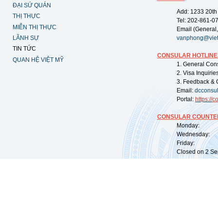
ĐẠI SỨ QUÁN
Add: 1233 20th
THỊ THỰC
Tel: 202-861-0
MIỄN THỊ THỰC
Email (General,
LÃNH SỰ
vanphong@vie
TIN TỨC
CONSULAR HOTLINE
QUAN HỆ VIỆT MỸ
1. General Con
2. Visa Inquiri
3. Feedback & 
Email:
dcconsu
Portal:
https://
co
CONSULAR COUNTER
Monday: 09:
Wednesday: 0
Friday: 09:
Closed on 2 Sep