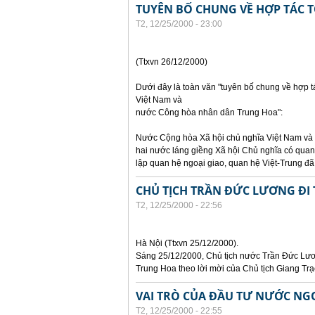
TUYÊN BỐ CHUNG VỀ HỢP TÁC T
T2, 12/25/2000 - 23:00
(Ttxvn 26/12/2000)
Dưới đây là toàn văn "tuyên bố chung về hợp t
Việt Nam và
nước Công hòa nhân dân Trung Hoa":
Nước Cộng hòa Xã hội chủ nghĩa Việt Nam và n
hai nước láng giềng Xã hội Chủ nghĩa có quan 
lập quan hệ ngoại giao, quan hệ Việt-Trung đã
CHỦ TỊCH TRẦN ĐỨC LƯƠNG Đ
T2, 12/25/2000 - 22:56
Hà Nội (Ttxvn 25/12/2000).
Sáng 25/12/2000, Chủ tịch nước Trần Đức Lươ
Trung Hoa theo lời mời của Chủ tịch Giang Tr
VAI TRÒ CỦA ĐẦU TƯ NƯỚC NGO
T2, 12/25/2000 - 22:55