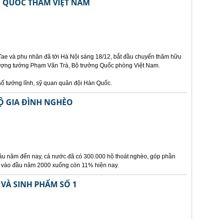
 QUỐC THĂM VIỆT NAM
e và phu nhân đã tới Hà Nội sáng 18/12, bắt đầu chuyến thăm hữu
Thượng tướng Phạm Văn Trà, Bộ trưởng Quốc phòng Việt Nam.
ố tướng lĩnh, sỹ quan quân đội Hàn Quốc.
Ộ GIA ĐÌNH NGHÈO
ầu năm đến nay, cả nước đã có 300.000 hộ thoát nghèo, góp phần
% vào đầu năm 2000 xuống còn 11% hiện nay.
VÀ SINH PHẨM SỐ 1