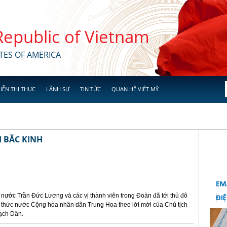
 Republic of Vietnam
TES OF AMERICA
IỄN THỊ THỰC
LÃNH SỰ
TIN TỨC
QUAN HỆ VIỆT MỸ
 BẮC KINH
h nước Trần Đức Lương và các vị thành viên trong Đoàn đã tới thủ đô
 thức nước Cộng hòa nhân dân Trung Hoa theo lời mời của Chủ tịch
ạch Dân.