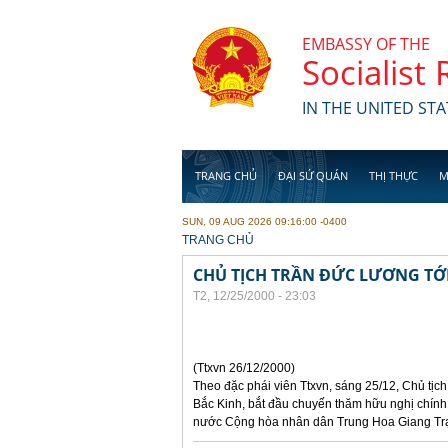
Skip to main content
EMBASSY OF THE
Socialist
IN THE UNITED STA
TRANG CHỦ
ĐẠI SỨ QUÁN
THỊ THỰC
M
SUN, 09 AUG 2026 09:16:00 -0400
YOU ARE HERE
TRANG CHỦ
CHỦ TỊCH TRẦN ĐỨC LƯƠNG TỚI
T2, 12/25/2000 - 23:03
(Ttxvn 26/12/2000)
Theo đặc phái viên Ttxvn, sáng 25/12, Chủ tịc
Bắc Kinh, bắt đầu chuyến thăm hữu nghị chính
nước Cộng hòa nhân dân Trung Hoa Giang Tr