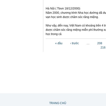
Hà Nội ( Ttxvn 18/12/2000)
Năm 2000, chương trình Nha học đường đã đư
vạn học sinh được chăm sóc răng miệng.
Như vậy, đến nay, Việt Nam có khoảng trên 4 tr
được chăm sóc răng miệng miễn phí thường xu
học trong cả
Các trang
« đầu
‹ trước
…
208
216
TRANG CHỦ