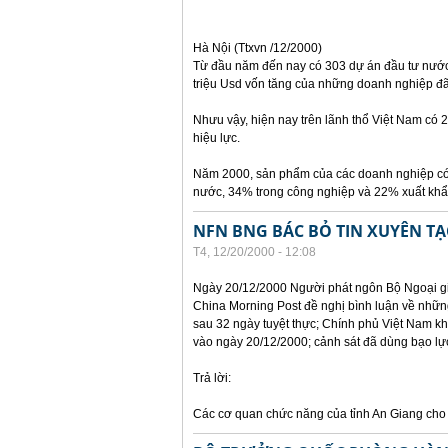
Hà Nội (Ttxvn /12/2000)
Từ đầu năm đến nay có 303 dự án đầu tư nước 
triệu Usd vốn tăng của những doanh nghiệp đã
Nhưu vậy, hiện nay trên lãnh thổ Việt Nam có 
hiệu lực.
Năm 2000, sản phẩm của các doanh nghiệp có
nước, 34% trong công nghiệp và 22% xuất khẩu
NFN BNG BÁC BỎ TIN XUYÊN TẠ
T4, 12/20/2000 - 12:08
Ngày 20/12/2000 Người phát ngôn Bộ Ngoại gi
China Morning Post đề nghị bình luận về những 
sau 32 ngày tuyệt thực; Chính phủ Việt Nam k
vào ngày 20/12/2000; cảnh sát đã dùng bạo lực
Trả lời:
Các cơ quan chức năng của tỉnh An Giang cho b