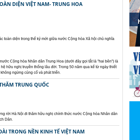
OÀN DIỆN VIỆT NAM- TRUNG HOA
ác toàn diện trong thế kỷ mới giữa nước Cộng hòa Xã hội chủ nghĩa
ước Cộng hòa Nhân dân Trung Hoa (dưới đây gọi tắt là "hai bên") là
hệ hữu nghị truyền thống lâu đời. Trong 50 năm qua kể từ ngày thiết
 không ngừng củng cố và phát triển.
I THĂM TRUNG QUỐC
ng rời Hà Nội đi thăm hữu nghị chính thức nước Cộng hòa Nhân dân
ạch Dân.
ÀI TRONG NỀN KINH TẾ VIỆT NAM