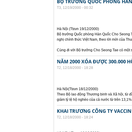
BỘ TRƯỞNG QUỐC PHÒNG HÀN
T3, 12/19/2000 - 00:32
Hà Nội (Ttxvn 19/12/2000)
Bộ trưởng Quốc phòng Hàn Quốc Cho Seong Ta
nghị chính thức Việt Nam, theo lời mời của 
Cùng đi với Bộ trưởng Cho Seong Tae có một s
NĂM 2000 XÓA ĐƯỢC 300.000 H
T2, 12/18/2000 - 18:28
Hà Nội(Ttxvn 18/12/2000)
Theo Bộ lao động Thương binh và Xã hội, từ đ
giảm tỷ lệ hộ nghèo của cả nước từ trên 13,1
KHAI TRƯƠNG CÔNG TY VACCIN 
T2, 12/18/2000 - 18:24