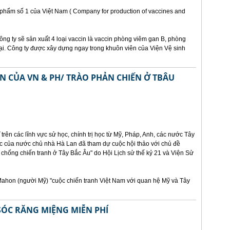
h phẩm số 1 của Việt Nam ( Company for production of vaccines and
ông ty sẽ sản xuất 4 loại vaccin là vaccin phòng viêm gan B, phòng
i. Công ty được xây dựng ngay trong khuôn viên của Viện Vệ sinh
N CỦA VN & PH/ TRÀO PHẢN CHIẾN Ở TBÂU
 trên các lĩnh vực sử học, chính trị học từ Mỹ, Pháp, Anh, các nước Tây
c của nước chủ nhà Hà Lan đã tham dự cuộc hội thảo với chủ đề
chống chiến tranh ở Tây Bắc Âu" do Hội Lịch sử thế kỷ 21 và Viện Sử
.Mahon (người Mỹ) "cuộc chiến tranh Việt Nam với quan hệ Mỹ và Tây
SÓC RĂNG MIỆNG MIỄN PHÍ