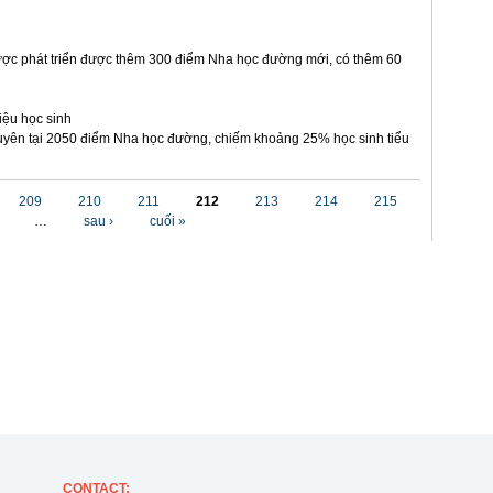
ợc phát triển được thêm 300 điểm Nha học đường mới, có thêm 60
iệu học sinh
yên tại 2050 điểm Nha học đường, chiếm khoảng 25% học sinh tiểu
209
210
211
212
213
214
215
…
sau ›
cuối »
CONTACT
: