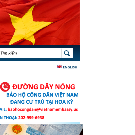
BIỂU MẪU TÌM KIẾM
TÌM KIẾM
ENGLISH