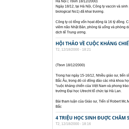
Hà Nội ( Ttxvn 18/12/2000)
Ngày 18/12, tại Hà Nội, Công ty vaccin và sin
biological No1) đã khai trương.
Công ty có tổng vốn họat động là 16 tỷ đồng. C
viêm não Nhật Bản, phòng tả uống và phòng dạ
dịch tế Trung ương.
HỘI THẢO VỀ CUỘC KHÁNG CHIẾ
T2, 12/18/2000 - 18:21
(Ttxvn 18/12/2000)
Trong hai ngày 15-16/12, Nhiều giáo sư, tiến sĩ
Bắc Âu, trong đó có đông đảo các nhà khoa họ
"cuộc kháng chiến của Việt Nam và phong trào 
trường Đại học Utrecht tổ chức tại Hà Lan.
Bài tham luận của Giáo sư, Tiến sĩ Robert Mc
Bắc
4 TRIỆU HỌC SINH ĐUỢC CHĂM 
T2, 12/18/2000 - 18:16