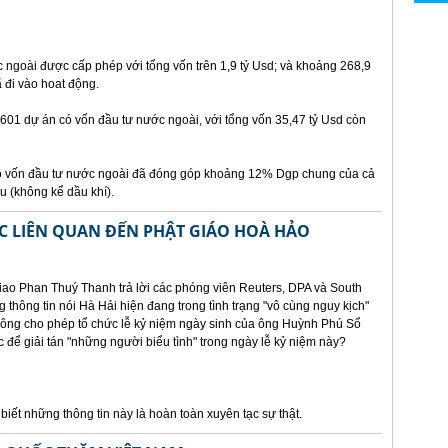
ngoài được cấp phép với tổng vốn trên 1,9 tỷ Usd; và khoảng 268,9
 đi vào hoat động.
2601 dự án có vốn đầu tư nước ngoài, với tổng vốn 35,47 tỷ Usd còn
 vốn đầu tư nước ngoài đã đóng góp khoảng 12% Dgp chung của cả
 (không kể dầu khí).
C LIÊN QUAN ĐẾN PHẬT GIÁO HOÀ HẢO
ao Phan Thuý Thanh trả lời các phóng viên Reuters, DPA và South
thông tin nói Hà Hải hiện đang trong tình trạng "vô cùng nguy kịch"
hông cho phép tổ chức lễ kỷ niệm ngày sinh của ông Huỳnh Phú Sổ
 để giải tán "những người biểu tình" trong ngày lễ kỷ niệm này?
iết những thông tin này là hoàn toàn xuyên tạc sự thật.