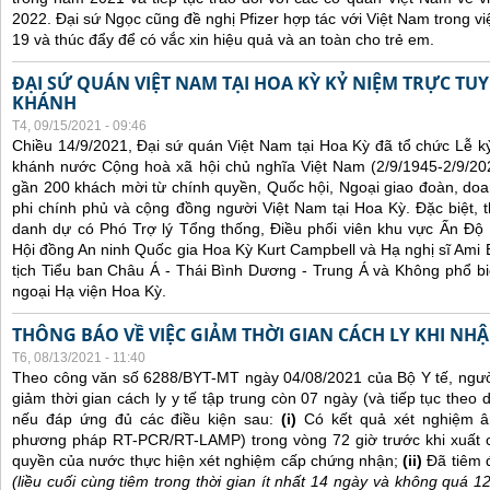
2022. Đại sứ Ngọc cũng đề nghị Pfizer hợp tác với Việt Nam trong việ
19 và thúc đẩy để có vắc xin hiệu quả và an toàn cho trẻ em.
ĐẠI SỨ QUÁN VIỆT NAM TẠI HOA KỲ KỶ NIỆM TRỰC TU
KHÁNH
T4, 09/15/2021 - 09:46
Chiều 14/9/2021, Đại sứ quán Việt Nam tại Hoa Kỳ đã tổ chức Lễ 
khánh nước Cộng hoà xã hội chủ nghĩa Việt Nam (2/9/1945-2/9/202
gần 200 khách mời từ chính quyền, Quốc hội, Ngoại giao đoàn, doan
phi chính phủ và cộng đồng người Việt Nam tại Hoa Kỳ. Đặc biệt,
danh dự có Phó Trợ lý Tổng thống, Điều phối viên khu vực Ấn Đ
Hội đồng An ninh Quốc gia Hoa Kỳ Kurt Campbell và Hạ nghị sĩ Ami B
tịch Tiểu ban Châu Á - Thái Bình Dương - Trung Á và Không phổ bi
ngoại Hạ viện Hoa Kỳ.
THÔNG BÁO VỀ VIỆC GIẢM THỜI GIAN CÁCH LY KHI NH
T6, 08/13/2021 - 11:40
Theo công văn số 6288/BYT-MT ngày 04/08/2021 của Bộ Y tế, ngư
giảm thời gian cách ly y tế tập trung còn 07 ngày (và tiếp tục theo d
nếu đáp ứng đủ các điều kiện sau:
(i)
Có kết quả xét nghiệm â
phương pháp RT-PCR/RT-LAMP) trong vòng 72 giờ trước khi xuất 
quyền của nước thực hiện xét nghiệm cấp chứng nhận;
(ii)
Đã tiêm 
(liều cuối cùng tiêm trong thời gian ít nhất 14 ngày và không quá 1