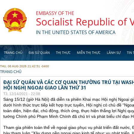
Skip to main content
EMBASSY OF THE
Socialist Republic of
IN THE UNITED STATES OF AMERICA
TRANG CHỦ
ĐẠI SỨ QUÁN
THỊ THỰC
MIỄN THỊ THỰC
LÃNH SỰ
TIN 
THU, 06 AUG 2026 21:42:51 -0400
YOU ARE HERE
TRANG CHỦ
ĐẠI SỨ QUÁN VÀ CÁC CƠ QUAN THƯỜNG TRÚ TẠI WA
HỘI NGHỊ NGOẠI GIAO LẦN THỨ 31
T3, 12/14/2021 - 22:08
Sáng 15/12 (giờ Hà Nội) đã diễn ra phiên Khai mạc Hội nghị Ngoại g
dưới hình thức trực tiếp kết hợp trực tuyến, Hội nghị có chủ đề “Ngo
toàn diện, hiện đại, chủ động, thích ứng, thực hiện thắng lợi Nghị qu
tướng Chính phủ Phạm Minh Chính đã chủ trì và phát biểu chỉ đạo Hộ
Tham gia phiên toàn thể về ngoại giao phục vụ phát triển đất nước, 
bày tham luận “Xây dựng nền ngoại giao kinh tế phục vụ phát triển, 