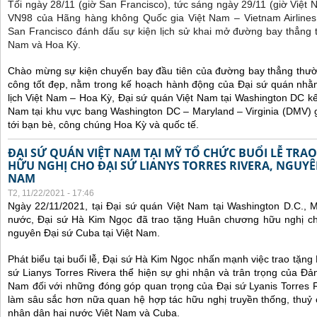
Tối ngày 28/11 (giờ San Francisco), tức sáng ngày 29/11 (giờ Việt
VN98 của Hãng hàng không Quốc gia Việt Nam – Vietnam Airlines
San Francisco đánh dấu sự kiện lịch sử khai mở đường bay thẳng 
Nam và Hoa Kỳ.
Chào mừng sự kiện chuyến bay đầu tiên của đường bay thẳng thườ
công tốt đẹp, nằm trong kế hoạch hành động của Đại sứ quán nhằm
lịch Việt Nam – Hoa Kỳ, Đại sứ quán Việt Nam tại Washington DC kế
Nam tại khu vực bang Washington DC – Maryland – Virginia (DMV) gi
tới bạn bè, công chúng Hoa Kỳ và quốc tế.
ĐẠI SỨ QUÁN VIỆT NAM TẠI MỸ TỔ CHỨC BUỔI LỄ TR
HỮU NGHỊ CHO ĐẠI SỨ LIANYS TORRES RIVERA, NGUYÊN
NAM
T2, 11/22/2021 - 17:46
Ngày 22/11/2021, tại Đại sứ quán Việt Nam tại Washington D.C., 
nước, Đại sứ Hà Kim Ngọc đã trao tặng Huân chương hữu nghị cho
nguyên Đại sứ Cuba tại Việt Nam.
Phát biểu tại buổi lễ, Đại sứ Hà Kim Ngọc nhấn mạnh việc trao tặn
sứ Lianys Torres Rivera thể hiện sự ghi nhận và trân trọng của Đ
Nam đối với những đóng góp quan trọng của Đại sứ Lyanis Torres R
làm sâu sắc hơn nữa quan hệ hợp tác hữu nghị truyền thống, thuỷ
nhân dân hai nước Việt Nam và Cuba.