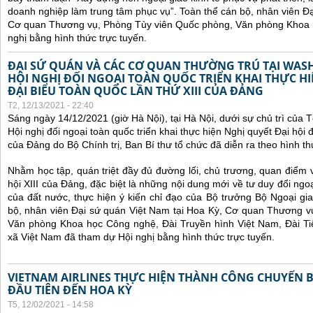
doanh nghiệp làm trung tâm phục vụ”.
Toàn thể cán bộ, nhân viên Đạ
Cơ quan Thương vụ, Phòng Tùy viên Quốc phòng, Văn phòng Khoa 
nghị bằng hình thức trực tuyến.
ĐẠI SỨ QUÁN VÀ CÁC CƠ QUAN THƯỜNG TRÚ TẠI WA
HỘI NGHỊ ĐỐI NGOẠI TOÀN QUỐC TRIỂN KHAI THỰC HI
ĐẠI BIỂU TOÀN QUỐC LẦN THỨ XIII CỦA ĐẢNG
T2, 12/13/2021 - 22:40
Sáng ngày 14/12/2021 (giờ Hà Nội), tại Hà Nội, dưới sự chủ trì của
Hội nghị đối ngoại toàn quốc
triển khai thực hiện Nghị quyết Đại hội đ
của Đảng do Bộ Chính trị, Ban Bí thư tổ chức đã diễn ra theo hình thứ
Nhằm học tập, quán triệt đầy đủ đường lối, chủ trương, quan điểm 
hội XIII của Đảng, đặc biệt là những nội dung mới về tư duy đổi ngoạ
của đất nước, thực hiện ý kiến chỉ đạo của Bộ trưởng Bộ Ngoại gi
bộ, nhân viên Đại sứ quán Việt Nam tại Hoa Kỳ, Cơ quan Thương v
Văn phòng Khoa học Công nghệ, Đài Truyền hình Việt Nam, Đài Ti
xã Việt Nam đã tham dự Hội nghị bằng hình thức trực tuyến.
VIETNAM AIRLINES THỰC HIỆN THÀNH CÔNG CHUYẾN 
ĐẦU TIÊN ĐẾN HOA KỲ
T5, 12/02/2021 - 14:58