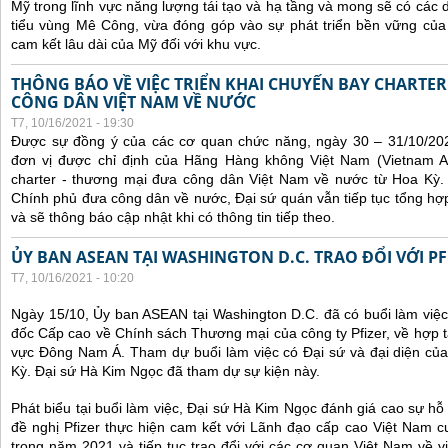
Mỹ trong lĩnh vực năng lượng tái tạo và hạ tầng và mong sẽ có các 
tiểu vùng Mê Công, vừa đóng góp vào sự phát triển bền vững của 
cam kết lâu dài của Mỹ đối với khu vực.
THÔNG BÁO VỀ VIỆC TRIỂN KHAI CHUYẾN BAY CHARTE
CÔNG DÂN VIỆT NAM VỀ NƯỚC
T7, 10/16/2021 - 19:30
Được sự đồng ý của các cơ quan chức năng, ngày 30 – 31/10/20
đơn vị được chỉ định của Hãng Hàng không Việt Nam (Vietnam Ai
charter - thương mại đưa công dân Việt Nam về nước từ Hoa Kỳ.
Chính phủ đưa công dân về nước, Đại sứ quán vẫn tiếp tục tổng hợp
và sẽ thông báo cập nhật khi có thông tin tiếp theo.
ỦY BAN ASEAN TẠI WASHINGTON D.C. TRAO ĐỔI VỚI PF
T7, 10/16/2021 - 10:20
Ngày 15/10, Ủy ban ASEAN tại Washington D.C. đã có buổi làm việ
đốc Cấp cao về Chính sách Thương mại của công ty Pfizer, về hợp t
vực Đông Nam Á. Tham dự buổi làm việc có Đại sứ và đại diện của
Kỳ. Đại sứ Hà Kim Ngọc đã tham dự sự kiện này.
Phát biểu tại buổi làm việc, Đại sứ Hà Kim Ngọc đánh giá cao sự hỗ 
đề nghị Pfizer thực hiện cam kết với Lãnh đạo cấp cao Việt Nam cu
trong năm 2021 và tiếp tục trao đổi với các cơ quan Việt Nam về v