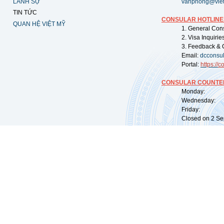
LÃNH SỰ
vanphong@vie
TIN TỨC
CONSULAR HOTLINE
QUAN HỆ VIỆT MỸ
1. General Con
2. Visa Inquiri
3. Feedback & 
Email:
dcconsu
Portal:
https://
co
CONSULAR COUNTER
Monday: 09:
Wednesday: 0
Friday: 09:
Closed on 2 Sep