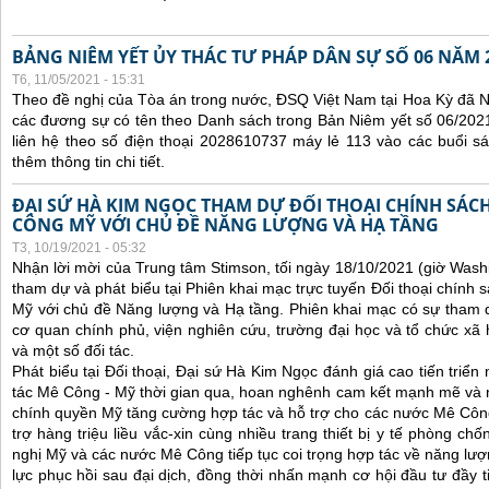
BẢNG NIÊM YẾT ỦY THÁC TƯ PHÁP DÂN SỰ SỐ 06 NĂM 
T6, 11/05/2021 - 15:31
Theo đề nghị của Tòa án trong nước, ĐSQ Việt Nam tại Hoa Kỳ đã Ni
các đương sự có tên theo Danh sách trong Bản Niêm yết số 06/2021
liên hệ theo số điện thoại 2028610737 máy lẻ 113 vào các buổi sá
thêm thông tin chi tiết.
ĐẠI SỨ HÀ KIM NGỌC THAM DỰ ĐỐI THOẠI CHÍNH SÁCH
CÔNG MỸ VỚI CHỦ ĐỀ NĂNG LƯỢNG VÀ HẠ TẦNG
T3, 10/19/2021 - 05:32
Nhận lời mời của Trung tâm Stimson, tối ngày 18/10/2021 (giờ Wash
tham dự và phát biểu tại Phiên khai mạc trực tuyến Đối thoại chính 
Mỹ với chủ đề Năng lượng và Hạ tầng. Phiên khai mạc có sự tham 
cơ quan chính phủ, viện nghiên cứu, trường đại học và tổ chức x
và một số đối tác.
Phát biểu tại Đối thoại, Đại sứ Hà Kim Ngọc đánh giá cao tiến triể
tác Mê Công - Mỹ thời gian qua, hoan nghênh cam kết mạnh mẽ và 
chính quyền Mỹ tăng cường hợp tác và hỗ trợ cho các nước Mê Công, 
trợ hàng triệu liều vắc-xin cùng nhiều trang thiết bị y tế phòng ch
nghị Mỹ và các nước Mê Công tiếp tục coi trọng hợp tác về năng lượn
lực phục hồi sau đại dịch, đồng thời nhấn mạnh cơ hội đầu tư đầy 