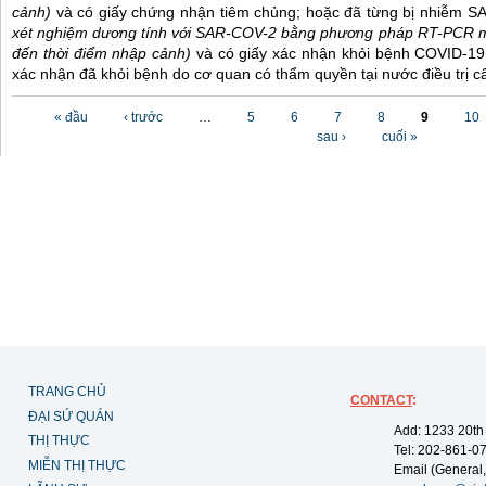
cảnh)
và có giấy chứng nhận tiêm chủng; hoặc đã từng bị nhiễm 
xét nghiệm dương tính với SAR-COV-2 bằng phương pháp RT-PCR m
đến thời điểm nhập cảnh)
và có giấy xác nhận khỏi bệnh COVID-19
xác nhận đã khỏi bệnh do cơ quan có thẩm quyền tại nước điều trị c
Các trang
« đầu
‹ trước
…
5
6
7
8
9
10
sau ›
cuối »
TRANG CHỦ
CONTACT
:
ĐẠI SỨ QUÁN
Add: 1233 20th
THỊ THỰC
Tel: 202-861-0
MIỄN THỊ THỰC
Email (General,