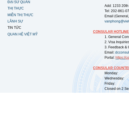
ĐẠI SỨ QUÁN
Add: 1233 20th
THỊ THỰC
Tel: 202-861-0
MIỄN THỊ THỰC
Email (General,
LÃNH SỰ
vanphong@vie
TIN TỨC
CONSULAR HOTLINE
QUAN HỆ VIỆT MỸ
1. General Con
2. Visa Inquiri
3. Feedback & 
Email:
dcconsu
Portal:
https://
co
CONSULAR COUNTER
Monday: 09:
Wednesday: 0
Friday: 09:
Closed on 2 Sep