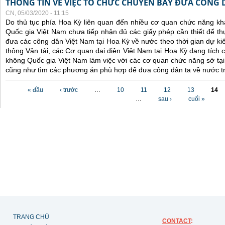
THÔNG TIN VỀ VIỆC TỔ CHỨC CHUYẾN BAY ĐƯA CÔNG 
CN, 05/03/2020 - 11:15
Do thủ tục phía Hoa Kỳ liên quan đến nhiều cơ quan chức năng 
Quốc gia Việt Nam chưa tiếp nhận đủ các giấy phép cần thiết để t
đưa các công dân Việt Nam tại Hoa Kỳ về nước theo thời gian dự ki
thông Vận tải, các Cơ quan đại diện Việt Nam tại Hoa Kỳ đang tích
không Quốc gia Việt Nam làm việc với các cơ quan chức năng sở tại, 
cũng như tìm các phương án phù hợp để đưa công dân ta về nước tr
Các trang
« đầu
‹ trước
…
10
11
12
13
14
…
sau ›
cuối »
TRANG CHỦ
CONTACT
: