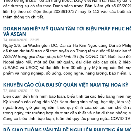
Theo đề nghị của Tòa án trong nước, ĐSQ Việt Nam tại Hoa Kỳ đã Ni
các đương sự có tên theo Danh sách trong Bản Niêm yết số 05/2020
liên hệ theo số điện thoại 2028610737 máy lẻ 113 vào các buổi sá
thêm thông tin chi tiết.
DOANH NGHIỆP MỸ QUAN TÂM TỚI BIỆN PHÁP PHỤC HỒ
VÀ ASEAN
T4, 06/03/2020 - 23:35
Ngày 3/6, tại Washington DC, Đại sứ Hà Kim Ngọc cùng Đại sứ Phi
đã tham dự buổi trao đổi trực tuyến do Trung tâm quốc tế Meridian t
ASEAN trong giai đoạn phục hồi kinh tế hậu COVID-19
”. Buổi trao đ
Ngoại giao Mỹ, một số Đại sứ quán, đại diện cấp cao của 2 hi
(USABC và USCC) và đại diện hơn 30 công ty Mỹ trong các lĩnh vự
phẩm và nông nghiệp, đồ uống, công nghệ, năng lượng, bảo hiểm, lu
KHUYẾN CÁO CỦA ĐẠI SỨ QUÁN VIỆT NAM TẠI HOA KỲ
T2, 06/01/2020 - 11:59
Liên quan đến tình hình bạo loạn, biểu tình tại các tiểu bang hiện n
Kỳ khuyến cáo công dân Việt Nam đang sinh sống, học tập, làm việc
ngoài trong giờ giới nghiêm theo quy định của sở tại; hạn chế đi 
trong ngày, trừ trường hợp thực sự cần thiết và nên đi theo nhóm; t
đang có biểu tình, bạo loạn; t
uân
thủ quy tắc phòng ngừa COVID-19 
BỘ GIAO THÔNG VẬN TẢI ĐỀ NGHỊ LÊN PHƯƠNG ÁN M