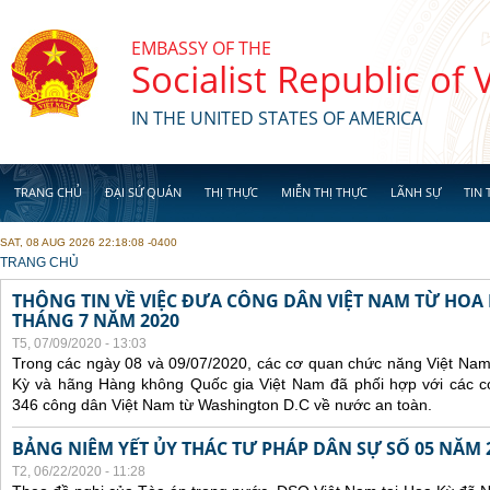
Skip to main content
EMBASSY OF THE
Socialist Republic of
IN THE UNITED STATES OF AMERICA
TRANG CHỦ
ĐẠI SỨ QUÁN
THỊ THỰC
MIỄN THỊ THỰC
LÃNH SỰ
TIN 
SAT, 08 AUG 2026 22:18:08 -0400
YOU ARE HERE
TRANG CHỦ
THÔNG TIN VỀ VIỆC ĐƯA CÔNG DÂN VIỆT NAM TỪ HOA
THÁNG 7 NĂM 2020
T5, 07/09/2020 - 13:03
Trong các ngày 08 và 09/07/2020, các cơ quan chức năng Việt Nam
Kỳ và hãng Hàng không Quốc gia Việt Nam đã phối hợp với các 
346 công dân Việt Nam từ Washington D.C về nước an toàn.
BẢNG NIÊM YẾT ỦY THÁC TƯ PHÁP DÂN SỰ SỐ 05 NĂM 
T2, 06/22/2020 - 11:28