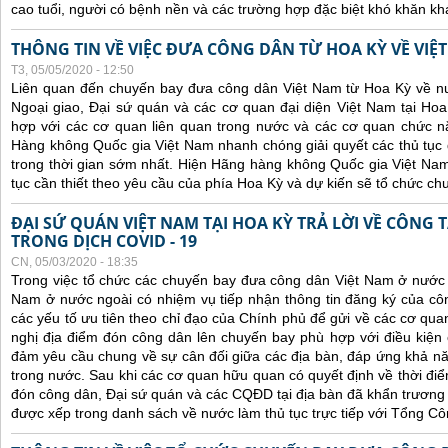
cao tuổi, người có bệnh nền và các trường hợp đặc biệt khó khăn kh
THÔNG TIN VỀ VIỆC ĐƯA CÔNG DÂN TỪ HOA KỲ VỀ VIỆ
T3, 05/05/2020 - 12:50
Liên quan đến chuyến bay đưa công dân Việt Nam từ Hoa Kỳ về n
Ngoại giao, Đại sứ quán và các cơ quan đại diện Việt Nam tại Hoa
hợp với các cơ quan liên quan trong nước và các cơ quan chức 
Hàng không Quốc gia Việt Nam nhanh chóng giải quyết các thủ tục đ
trong thời gian sớm nhất. Hiện Hãng hàng không Quốc gia Việt Na
tục cần thiết theo yêu cầu của phía Hoa Kỳ và dự kiến sẽ tổ chức c
ĐẠI SỨ QUÁN VIỆT NAM TẠI HOA KỲ TRẢ LỜI VỀ CÔNG
TRONG DỊCH COVID - 19
CN, 05/03/2020 - 18:35
Trong việc tổ chức các chuyến bay đưa công dân Việt Nam ở nước
Nam ở nước ngoài có nhiệm vụ tiếp nhận thông tin đăng ký của côn
các yếu tố ưu tiên theo chỉ đạo của Chính phủ để gửi về các cơ qu
nghị địa điểm đón công dân lên chuyến bay phù hợp với điều kiện 
đảm yêu cầu chung về sự cân đối giữa các địa bàn, đáp ứng khả năn
trong nước.
Sau khi các cơ quan hữu quan có quyết định về thời điể
đón công dân, Đại sứ quán và các CQĐD tại địa bàn đã khẩn trươn
được xếp trong danh sách về nước làm thủ tục trực tiếp với Tổng C