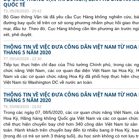
QUỐC TẾ
T3, 05/26/2020 - 20:42
Bộ Giao thông Vận tải đã yêu cầu Cục Hàng không nghiên cứu, báo 
đường bay quốc tế trên cơ sở song phương nhằm phục hồi giao thươ
mại, đầu tư. Theo đó, Cục Hàng không cần lên phương án trước ng
xét, phê duyệt.
THÔNG TIN VỀ VIỆC ĐƯA CÔNG DÂN VIỆT NAM TỪ HOA
THÁNG 5 NĂM 2020
T7, 05/16/2020 - 22:30
Tiếp tục thực hiện chỉ đạo của Thủ tướng Chính phủ, trong các n
chức năng Việt Nam, các cơ quan đại diện Việt Nam tại Hoa Kỳ, 
Nam và các cơ quan chức năng Hoa Kỳ đã phối hợp thực hiện chu
Việt Nam từ Washington DC về nước an toàn.
THÔNG TIN VỀ VIỆC ĐƯA CÔNG DÂN VIỆT NAM TỪ HOA
THÁNG 5 NĂM 2020
T6, 05/08/2020 - 10:02
Trong các ngày 07, 08/5/2020, các cơ quan chức năng Việt Nam, các
Hoa Kỳ, Hãng hàng không Quốc gia Việt Nam và các cơ quan chức
chẽ thực hiện chuyến bay chở hơn 340 công dân Việt Nam từ sân
toàn. Hành khách trên chuyến bay đến từ nhiều bang ở Hoa Kỳ, bao
(trong đó có trẻ sơ sinh 3 tháng tuổi), du học sinh không có nơi lưu 