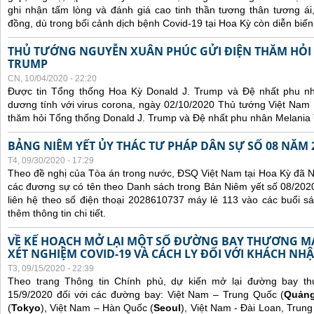
ghi nhận tấm lòng và đánh giá cao tinh thần tương thân tương 
đồng, dù trong bối cảnh dịch bệnh Covid-19 tại Hoa Kỳ còn diễn biế
THỦ TƯỚNG NGUYỄN XUÂN PHÚC GỬI ĐIỆN THĂM HỎI
TRUMP
CN, 10/04/2020 - 22:20
Được tin Tổng thống Hoa Kỳ Donald J. Trump và Đệ nhất phu n
dương tính với virus corona, ngày 02/10/2020 Thủ tướng Việt Nam
thăm hỏi Tổng thống Donald J. Trump và Đệ nhất phu nhân Melania
BẢNG NIÊM YẾT ỦY THÁC TƯ PHÁP DÂN SỰ SỐ 08 NĂM 
T4, 09/30/2020 - 17:29
Theo đề nghị của Tòa án trong nước, ĐSQ Việt Nam tại Hoa Kỳ đã Ni
các đương sự có tên theo Danh sách trong Bản Niêm yết số 08/2020
liên hệ theo số điện thoại 2028610737 máy lẻ 113 vào các buổi sá
thêm thông tin chi tiết.
VỀ KẾ HOẠCH MỞ LẠI MỘT SỐ ĐƯỜNG BAY THƯƠNG MẠI
XÉT NGHIỆM COVID-19 VÀ CÁCH LY ĐỐI VỚI KHÁCH NH
T3, 09/15/2020 - 22:39
Theo trang Thông tin Chính phủ, dự kiến mở lại đường bay t
15/9/2020 đối với các đường bay: Việt Nam – Trung Quốc (
Quản
(
Tokyo
), Việt Nam – Hàn Quốc (
Seoul
), Việt Nam - Đài Loan, Trung 