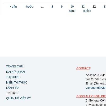
Các trang
« đầu
‹ trước
…
8
9
10
11
12
1
sau ›
cuối »
TRANG CHỦ
CONTACT
:
ĐẠI SỨ QUÁN
Add: 1233 20th
THỊ THỰC
Tel: 202-861-0
MIỄN THỊ THỰC
Email (General,
LÃNH SỰ
vanphong@vie
TIN TỨC
CONSULAR HOTLINE
QUAN HỆ VIỆT MỸ
1. General Con
2. Visa Inquiri