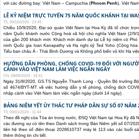
với các đường bay: Việt Nam – Campuchia (
Phnom Penh
), Việt Na
LỄ KỶ NIỆM TRỰC TUYẾN 75 NĂM QUỐC KHÁNH TẠI WA
T5, 09/10/2020 - 23:45
Chiều 10/9/2020, Đại sứ quán Việt Nam tại Hoa Kỳ đã tổ chức trọn
năm Quốc khánh nước Cộng hoà xã hội chủ nghĩa Việt Nam (2/9/1
của gần 200 khách mời. Khách mời danh dự tại Lễ kỷ niệm có Phó
ninh Quốc gia Ivan Kanapathy và Hạ nghị sỹ Ted Yoho (Cộng hòa -
Tiểu ban châu Á - Thái Bình Dương và Không phổ biến vũ khí Hạ việ
HƯỚNG DẪN PHÒNG, CHỐNG COVID-19 ĐỐI VỚI NGƯỜ
CẢNH VÀO VIỆT NAM LÀM VIỆC NGẮN NGÀY
CN, 09/06/2020 - 19:41
Ngày 31/8/2020, GS.TS Nguyễn Thanh Long - Quyền Bộ trưởng Bộ 
số 4674/BYT-MT về việc hướng dẫn y tế phòng, chống dịch COVID
nhập cảnh vào Việt Nam làm việc ngắn ngày (dưới 14 ngày).
BẢNG NIÊM YẾT ỦY THÁC TƯ PHÁP DÂN SỰ SỐ 07 NĂM 
T3, 09/01/2020 - 11:44
Theo đề nghị của Tòa án trong nước, ĐSQ Việt Nam tại Hoa Kỳ đã Ni
các đương sự có tên theo Danh sách trong Bản Niêm yết số 07/2020
liên hệ theo số điện thoại 2028610737 máy lẻ 113 vào các buổi sá
thêm thông tin chi tiết.