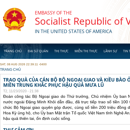
Skip to main content
EMBASSY OF THE
Socialist Republic of
IN THE UNITED STATES OF AMERICA
TRANG CHỦ
ĐẠI SỨ QUÁN
THỊ THỰC
MIỄN THỊ THỰC
LÃNH SỰ
TIN 
SAT, 08 AUG 2026 22:39:11 -0400
YOU ARE HERE
TRANG CHỦ
TRAO QUÀ CỦA CÁN BỘ BỘ NGOẠI GIAO VÀ KIỀU BÀO 
MIỀN TRUNG KHẮC PHỤC HẬU QUẢ MƯA LŨ
T2, 11/23/2020 - 21:38
Đoàn công tác Bộ Ngoại giao do Thứ trưởng, Chủ nhiệm Ủy ban 
nước ngoài Đặng Minh Khôi dẫn đầu, đã trực tiếp trao số tiền 100 
chức Bộ Ngoại giao quyên góp được, cùng số tiền 200 triệu đồng 
Hoa Kỳ ủng hộ, cho Ủy ban Mặt trận Tổ quốc Việt Nam tỉnh Nghệ An
hậu quả thiên tai, ổn định cuộc sống.