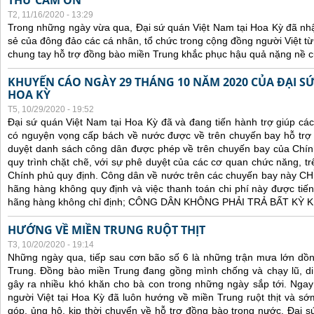
THƯ CẢM ƠN
T2, 11/16/2020 - 13:29
Trong những ngày vừa qua, Đại sứ quán Việt Nam tại Hoa Kỳ đã nh
sẻ của đông đảo các cá nhân, tổ chức trong cộng đồng người Việt t
chung tay hỗ trợ đồng bào miền Trung khắc phục hậu quả nặng nề củ
KHUYẾN CÁO NGÀY 29 THÁNG 10 NĂM 2020 CỦA ĐẠI SỨ
HOA KỲ
T5, 10/29/2020 - 19:52
Đại sứ quán Việt Nam tại Hoa Kỳ đã và đang tiến hành trợ giúp cá
có nguyện vọng cấp bách về nước được về trên chuyến bay hỗ trợ 
duyệt danh sách công dân được phép về trên chuyến bay của Chín
quy trình chặt chẽ, với sự phê duyệt của các cơ quan chức năng, trê
Chính phủ quy định. C
ông dân về nước trên các chuyến bay này CHỈ 
hãng hàng không quy định và việc thanh toán chi phí này được tiến
hãng hàng không chỉ định; CÔNG DÂN KHÔNG PHẢI TRẢ BẤT KỲ
HƯỚNG VỀ MIỀN TRUNG RUỘT THỊT
T3, 10/20/2020 - 19:14
Những ngày qua, tiếp sau cơn bão số 6 là những trận mưa lớn dồn
Trung. Đồng bào miền Trung đang gồng mình chống và chạy lũ, di 
gây ra nhiều khó khăn cho bà con trong những ngày sắp tới. Ngay t
người Việt tại Hoa Kỳ đã luôn hướng về miền Trung ruột thịt và s
góp, ủng hộ, kịp thời chuyển về hỗ trợ đồng bào trong nước. Đại s