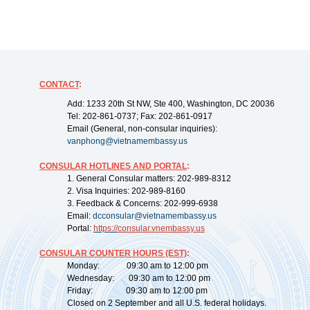
CONTACT
:
Add: 1233 20th St NW, Ste 400, Washington, DC 20036
Tel: 202-861-0737; Fax: 202-861-0917
Email (General, non-consular inquiries):
vanphong@vietnamembassy.us
CONSULAR HOTLINES AND PORTAL
:
1. General Consular matters: 202-989-8312
2. Visa Inquiries: 202-989-8160
3. Feedback & Concerns: 202-999-6938
Email:
dcconsular@vietnamembassy.us
Portal:
https://
consular.vnembassy.us
CONSULAR COUNTER HOURS (EST)
:
Monday: 09:30 am to 12:00 pm
Wednesday: 09:30 am to 12:00 pm
Friday: 09:30 am to 12:00 pm
Closed on 2 September and all U.S. federal holidays.