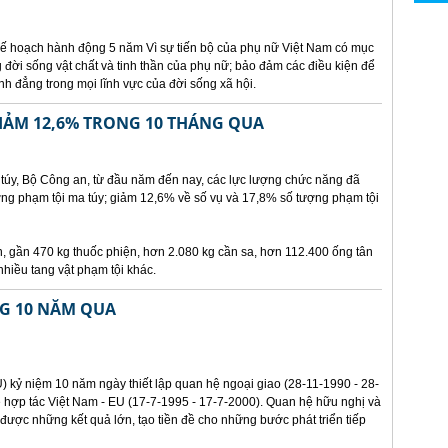
ế hoạch hành động 5 năm Vì sự tiến bộ của phụ nữ Việt Nam có mục
g đời sống vật chất và tinh thần của phụ nữ; bảo đảm các điều kiện để
h đẳng trong mọi lĩnh vực của đời sống xã hội.
IẢM 12,6% TRONG 10 THÁNG QUA
úy, Bộ Công an, từ đầu năm đến nay, các lực lượng chức năng đã
ng phạm tội ma túy; giảm 12,6% về số vụ và 17,8% số tượng phạm tội
, gần 470 kg thuốc phiện, hơn 2.080 kg cần sa, hơn 112.400 ống tân
nhiều tang vật phạm tội khác.
NG 10 NĂM QUA
 kỷ niệm 10 năm ngày thiết lập quan hệ ngoại giao (28-11-1990 - 28-
 hợp tác Việt Nam - EU (17-7-1995 - 17-7-2000). Quan hệ hữu nghị và
được những kết quả lớn, tạo tiền đề cho những bước phát triển tiếp