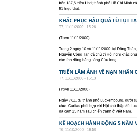
trên 187,6 triệu Usd; thành phố Hồ Chí Minh có
91 triệu Usd.
KHẮC PHỤC HẬU QUẢ LŨ LỤT T
T7, 11/11/2000 - 15:26
(Ttxvn 11/11/2000)
Trong 2 ngày 10 và 11/11/2000, tại Đồng Thá
Nguyễn Công Tạn đã chủ trì Hội nghị khắc phục
các tỉnh đồng bằng sông Cửu long.
TRIỂN LÃM ẢNH VỀ NẠN NHÂN 
T7, 11/11/2000 - 15:13
(Ttxvn 11/11/2000)
Ngày 7/11, tại thành phố Lucxembourg, dưới 
chức Caritas phối hợp với Hội chữ thập đỏ Lu
da cam 25 năm sau chiến tranh ở Việt Nam.
KẾ HOẠCH HÀNH ĐỘNG 5 NĂM V
T6, 11/10/2000 - 19:59