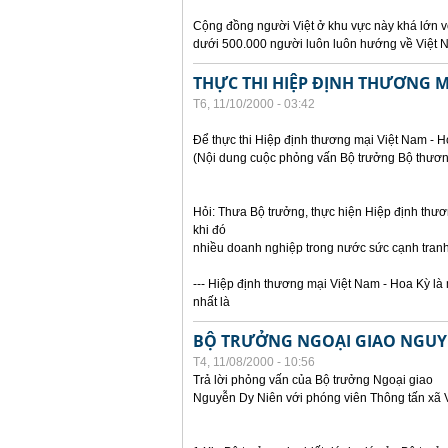
Cộng đồng người Việt ở khu vực này khá lớn vớ
dưới 500.000 người luôn luôn hướng về Việt
THỰC THI HIỆP ĐỊNH THƯƠNG MẠ
T6, 11/10/2000 - 03:42
Để thực thi Hiệp định thương mại Việt Nam - 
(Nội dung cuộc phỏng vấn Bộ trưởng Bộ thươn
Hỏi: Thưa Bộ trưởng, thực hiện Hiệp định thư
khi đó
nhiều doanh nghiệp trong nước sức cạnh tranh
--- Hiệp định thương mại Việt Nam - Hoa Kỳ là 
nhất là
BỘ TRƯỞNG NGOẠI GIAO NGUYỄN
T4, 11/08/2000 - 10:56
Trả lời phỏng vấn của Bộ trưởng Ngoại giao
Nguyễn Dy Niên với phóng viên Thông tấn xã 