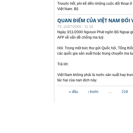
Trưuớc hết, phi kể đến những cuộc đối thoại ở
Việt Nam. Bộ
QUAN ĐIỂM CỦA VIỆT NAM ĐỐI 
T3, 11/07/2000 - 11:16
Ngày 3/11/2000 Ngưuoi Phát ngôn Bộ Ngoại gia
AFP về vấn đề chống ma tuý:
Hỏi: Trong một bức thư gửi Quốc hội, Tổng thốn
các quốc gia sản xuất hoặc trung chuyển ma t
Trả lời:
Việt Nam không phải là nước sản xuất hay tru
tác hại của nạn dịch này.
Các trang
« đầu
‹ trước
…
218