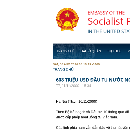
Skip to main content
EMBASSY OF THE
Socialist
IN THE UNITED STA
TRANG CHỦ
ĐẠI SỨ QUÁN
THỊ THỰC
M
SAT, 08 AUG 2026 08:10:19 -0400
YOU ARE HERE
TRANG CHỦ
608 TRIỆU USD ĐẦU TU NƯỚC N
T7, 11/11/2000 - 15:34
Hà Nội (Ttxvn 10/11/2000)
Theo Bộ Kế hoạch và Đầu tư, 10 tháng qua đã 
được cấp phép hoạt động tại Việt Nam.
Các tỉnh phía nam vẫn dẫn đầu về thu hút vốn