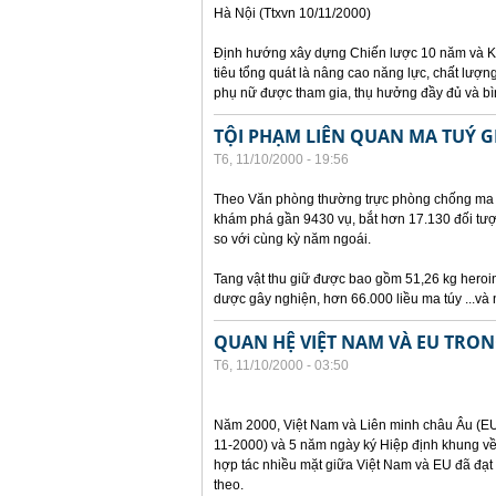
Hà Nội (Ttxvn 10/11/2000)
Định hướng xây dựng Chiến lược 10 năm và K
tiêu tổng quát là nâng cao năng lực, chất lượn
phụ nữ được tham gia, thụ hưởng đầy đủ và bìn
TỘI PHẠM LIÊN QUAN MA TUÝ G
T6, 11/10/2000 - 19:56
Theo Văn phòng thường trực phòng chống ma t
khám phá gần 9430 vụ, bắt hơn 17.130 đối tượ
so với cùng kỳ năm ngoái.
Tang vật thu giữ được bao gồm 51,26 kg heroin
dược gây nghiện, hơn 66.000 liều ma túy ...và 
QUAN HỆ VIỆT NAM VÀ EU TRO
T6, 11/10/2000 - 03:50
Năm 2000, Việt Nam và Liên minh châu Âu (EU)
11-2000) và 5 năm ngày ký Hiệp định khung về
hợp tác nhiều mặt giữa Việt Nam và EU đã đạt 
theo.