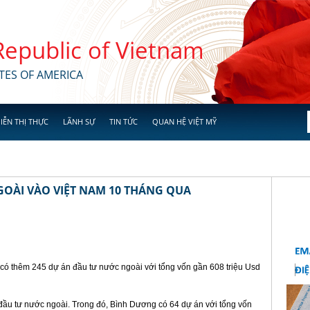
 Republic of Vietnam
TES OF AMERICA
IỄN THỊ THỰC
LÃNH SỰ
TIN TỨC
QUAN HỆ VIỆT MỸ
GOÀI VÀO VIỆT NAM 10 THÁNG QUA
có thêm 245 dự án đầu tư nước ngoài với tổng vốn gần 608 triệu Usd
 đầu tư nước ngoài. Trong đó, Bình Dương có 64 dự án với tổng vốn