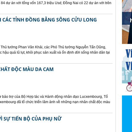
 84 dự án với tổng vốn 167,3 triệu Usd; Đồng Nai có 22 dự án với trên
ẠI CÁC TỈNH ĐỒNG BẰNG SÔNG CỬU LONG
p, Thủ tướng Phan Văn Khải, các Phó Thủ tướng Nguyễn Tấn Dũng,
 hậu quả lũ lụt, khôi phục sản xuất và ổn định đời sống nhân dân tại
CHẤT ĐỘC MÀU DA CAM
sự bảo trợ của Bộ Hợp tác và Hành động nhân đạo Lucxembourg, Tổ
cxembourg đã tổ chức triển lãm ảnh về những nạn nhân chất độc màu
Ì SỰ TIẾN BỘ CỦA PHỤ NỮ