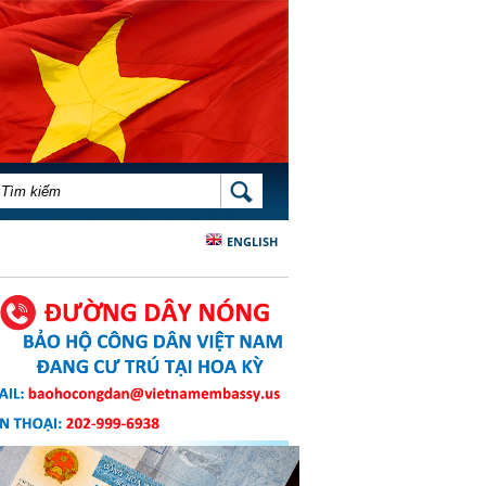
BIỂU MẪU TÌM KIẾM
TÌM KIẾM
ENGLISH