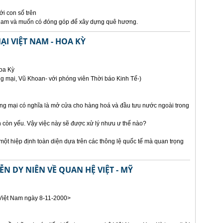
i con số trên
 Nam và muốn có đóng góp để xây dựng quê hương.
I VIỆT NAM - HOA KỲ
Hoa Kỳ
g mại, Vũ Khoan- với phóng viên Thời báo Kinh Tế-)
ơng mại có nghĩa là mở cửa cho hàng hoá và đầu tưu nước ngoài trong
 còn yếu. Vậy việc này sẽ được xử lý nhưu ư thế nào?
một hiệp định toàn diện dựa trên các thông lệ quốc tế mà quan trọng
 DY NIÊN VỀ QUAN HỆ VIỆT - MỸ
Việt Nam ngày 8-11-2000>