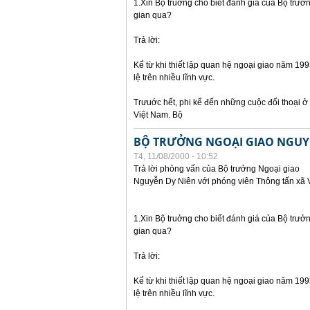
1.Xin Bộ truởng cho biết đánh giá của Bộ trưởn
gian qua?
Trả lời:
Kể từ khi thiết lập quan hệ ngoại giao năm 19
lệ trên nhiều lĩnh vực.
Trưuớc hết, phi kể đến những cuộc đối thoại ở
Việt Nam. Bộ
BỘ TRƯỞNG NGOẠI GIAO NGUYỄN
T4, 11/08/2000 - 10:52
Trả lời phỏng vấn của Bộ trưởng Ngoại giao
Nguyễn Dy Niên với phóng viên Thông tấn xã 
1.Xin Bộ truởng cho biết đánh giá của Bộ trưởn
gian qua?
Trả lời:
Kể từ khi thiết lập quan hệ ngoại giao năm 19
lệ trên nhiều lĩnh vực.