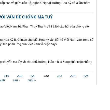
 cấp cao và giữa các Bộ, ngành. Ngoại trưởng Hoa Kỳ đã 3 lần thăm
VỚI VẤN ĐỀ CHỐNG MA TUÝ
o Việt Nam, bà Phan Thuý Thanh đã trả lời câu hỏi của phóng viên
g Hoa Kỳ B. Clinton cho biết Hoa Kỳ vẫn liệt kê Việt Nam vào trong số
uý. Xin phản ứng của Việt Nam về việc này?
ng chuyển ma túy và các chất hướng thần mà là đang phải chịu những
219
220
221
222
223
224
225
226
sau ›
cuối »