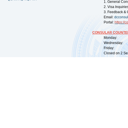
1. General Con
2. Visa Inquiri
3. Feedback & 
Email:
dcconsu
Portal:
https://
co
CONSULAR COUNTER
Monday: 09:
Wednesday: 0
Friday: 09:
Closed on 2 Sep