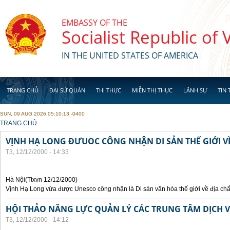
Skip to main content
EMBASSY OF THE
Socialist Republic of
IN THE UNITED STATES OF AMERICA
TRANG CHỦ
ĐẠI SỨ QUÁN
THỊ THỰC
MIỄN THỊ THỰC
LÃNH SỰ
TIN 
SUN, 09 AUG 2026 05:10:13 -0400
YOU ARE HERE
TRANG CHỦ
VỊNH HẠ LONG ĐƯUOC CÔNG NHẬN DI SẢN THẾ GIỚI VỀ
T3, 12/12/2000 - 14:33
Hà Nội(Ttxvn 12/12/2000)
Vịnh Hạ Long vừa được Unesco công nhận là Di sản văn hóa thế giới về địa chấ
HỘI THẢO NĂNG LỰC QUẢN LÝ CÁC TRUNG TÂM DỊCH V
T3, 12/12/2000 - 14:12