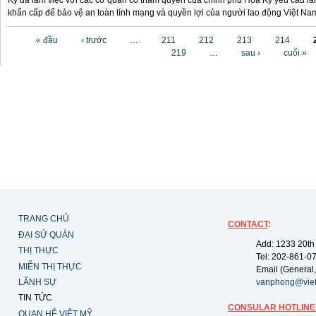
Kỳ đã làm việc với các cơ quan có thẩm quyền của chính phủ Hoa Kỳ yêu cầu làm
khẩn cấp để bảo vệ an toàn tính mạng và quyền lợi của người lao động Việt Na
Các trang
« đầu
‹ trước
…
211
212
213
214
219
…
sau ›
cuối »
TRANG CHỦ
CONTACT
:
ĐẠI SỨ QUÁN
Add: 1233 20th
THỊ THỰC
Tel: 202-861-0
MIỄN THỊ THỰC
Email (General,
LÃNH SỰ
vanphong@vie
TIN TỨC
CONSULAR HOTLINE
QUAN HỆ VIỆT MỸ