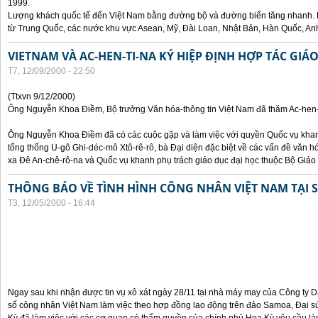
1999.
Lượng khách quốc tế đến Việt Nam bằng đường bộ và đường biển tăng nhanh. 
từ Trung Quốc, các nước khu vực Asean, Mỹ, Đài Loan, Nhật Bản, Hàn Quốc, An
VIETNAM VÀ AC-HEN-TI-NA KÝ HIỆP ĐỊNH HỢP TÁC GIÁ
T7, 12/09/2000 - 22:50
(Ttxvn 9/12/2000)
Ông Nguyễn Khoa Điềm, Bộ trưởng Văn hóa-thông tin Việt Nam đã thăm Ac-hen-t
Ông Nguyễn Khoa Điềm đã có các cuộc gặp và làm việc với quyền Quốc vụ khanh
tổng thống U-gô Ghi-déc-mô Xtô-rê-rô, bà Đại diện đặc biệt về các vấn đề văn h
xa Đê An-chê-rô-na và Quốc vụ khanh phụ trách giáo dục đại học thuộc Bộ Giáo 
THÔNG BÁO VỀ TÌNH HÌNH CÔNG NHÂN VIỆT NAM TẠI
T3, 12/05/2000 - 16:44
Ngay sau khi nhận được tin vụ xô xát ngày 28/11 tại nhà máy may của Công ty
số công nhân Việt Nam làm việc theo hợp đồng lao động trên đảo Samoa, Đại