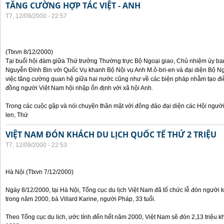
TĂNG CƯỜNG HỢP TÁC VIỆT - ANH
T7, 12/09/2000 - 22:57
(Ttxvn 8/12/2000)
Tại buổi hội đàm giữa Thứ trưởng Thường trực Bộ Ngoại giao, Chủ nhiệm ủy b
Nguyễn Đình Bin với Quốc Vụ khanh Bộ Nội vụ Anh M.ô-bri-en và đại diện Bộ Ngo
việc tăng cường quan hệ giữa hai nước cũng như về các biện pháp nhằm tạo đi
đồng người Việt Nam hội nhập ổn định với xã hội Anh.
Trong các cuộc gặp và nói chuyện thân mật với đông đảo đại diện các Hội người
len, Thứ
VIỆT NAM ĐÓN KHÁCH DU LỊCH QUỐC TẾ THỨ 2 TRIỆU
T7, 12/09/2000 - 22:53
Hà Nội (Ttxvn 7/12/2000)
Ngày 8/12/2000, tại Hà Nội, Tổng cục du lịch Việt Nam đã tổ chức lễ đón người kh
trong năm 2000, bà Villard Karine, người Pháp, 33 tuổi.
Theo Tổng cục du lịch, ước tính đến hết năm 2000, Việt Nam sẽ đón 2,13 triệu k