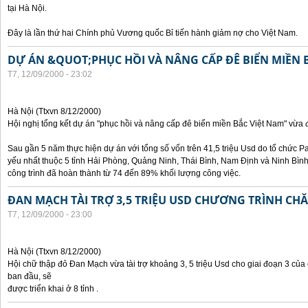
tại Hà Nội.
Đây là lần thứ hai Chính phủ Vương quốc Bỉ tiến hành giảm nợ cho Việt Nam.
DỰ ÁN &QUOT;PHỤC HỒI VÀ NÂNG CẤP ĐÊ BIỂN MIỀN 
T7, 12/09/2000 - 23:02
Hà Nội (Ttxvn 8/12/2000)
Hội nghị tổng kết dự án "phục hồi và nâng cấp đê biển miền Bắc Việt Nam" vừa đ
Sau gần 5 năm thực hiện dự án với tổng số vốn trên 41,5 triệu Usd do tổ chức Pa
yếu nhất thuộc 5 tỉnh Hải Phòng, Quảng Ninh, Thái Bình, Nam Định và Ninh Bì
công trình đã hoàn thành từ 74 đến 89% khối lượng công việc.
ĐAN MẠCH TÀI TRỢ 3,5 TRIỆU USD CHƯƠNG TRÌNH CH
T7, 12/09/2000 - 23:00
Hà Nội (Ttxvn 8/12/2000)
Hội chữ thập đỏ Đan Mạch vừa tài trợ khoảng 3, 5 triệu Usd cho giai đoạn 3 củ
ban đầu, sẽ
được triển khai ở 8 tỉnh .