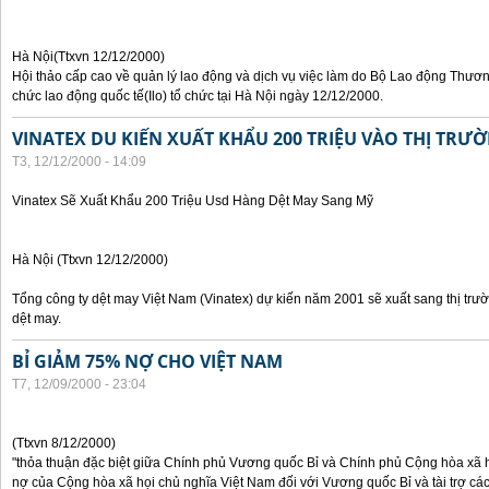
Hà Nội(Ttxvn 12/12/2000)
Hội thảo cấp cao về quản lý lao động và dịch vụ việc làm do Bộ Lao động Thươn
chức lao động quốc tế(Ilo) tổ chức tại Hà Nội ngày 12/12/2000.
VINATEX DU KIẾN XUẤT KHẨU 200 TRIỆU VÀO THỊ TRƯ
T3, 12/12/2000 - 14:09
Vinatex Sẽ Xuất Khẩu 200 Triệu Usd Hàng Dệt May Sang Mỹ
Hà Nội (Ttxvn 12/12/2000)
Tổng công ty dệt may Việt Nam (Vinatex) dự kiến năm 2001 sẽ xuất sang thị tr
dệt may.
BỈ GIẢM 75% NỢ CHO VIỆT NAM
T7, 12/09/2000 - 23:04
(Ttxvn 8/12/2000)
"thỏa thuận đặc biệt giữa Chính phủ Vương quốc Bỉ và Chính phủ Cộng hòa xã h
nợ của Cộng hòa xã họi chủ nghĩa Việt Nam đối với Vương quốc Bỉ và tài trợ các