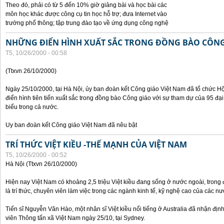
Theo đó, phải có từ 5 đến 10% giờ giảng bài và học bài các
môn học khác được công cụ tin học hỗ trợ; đưa Internet vào
trường phổ thông; tập trung đào tạo về ứng dụng công nghệ
NHỮNG ĐIỂN HÌNH XUẤT SẮC TRONG ĐỒNG BÀO CÔNG
T5, 10/26/2000 - 00:58
(Ttxvn 26/10/2000)
Ngày 25/10/2000, tại Hà Nội, ủy ban đoàn kết Công giáo Việt Nam đã tổ chức H
điển hình tiên tiến xuất sắc trong đồng bào Công giáo với sự tham dự của 95 đại b
biểu trong cả nước.
Uy ban đoàn kết Công giáo Việt Nam đã nêu bật
TRÍ THỨC VIỆT KIỀU -THẾ MẠNH CỦA VIỆT NAM
T5, 10/26/2000 - 00:52
Hà Nội (Ttxvn 26/10/2000)
Hiện nay Việt Nam có khoảng 2,5 triệu Việt kiều đang sống ở nước ngoài, trong đ
là trí thức, chuyên viên làm việc trong các ngành kinh tế, kỹ nghệ cao của các nướ
Tiến sĩ Nguyễn Văn Hào, một nhân sĩ Việt kiều nổi tiếng ở Australia đã nhận địn
viên Thông tấn xã Việt Nam ngày 25/10, tại Sydney.