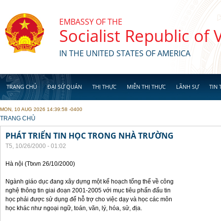
Skip to main content
EMBASSY OF THE
Socialist Republic of
IN THE UNITED STATES OF AMERICA
TRANG CHỦ
ĐẠI SỨ QUÁN
THỊ THỰC
MIỄN THỊ THỰC
LÃNH SỰ
TIN 
MON, 10 AUG 2026 14:39:58 -0400
YOU ARE HERE
TRANG CHỦ
PHÁT TRIỂN TIN HỌC TRONG NHÀ TRƯỜNG
T5, 10/26/2000 - 01:02
Hà nội (Ttxvn 26/10/2000)
Ngành giáo dục đang xây dựng một kế hoạch tổng thể về công
nghệ thông tin giai đoạn 2001-2005 với mục tiêu phấn đấu tin
học phải được sử dụng để hỗ trợ cho việc dạy và học các môn
học khác như ngoại ngữ, toán, văn, lý, hóa, sử, địa.