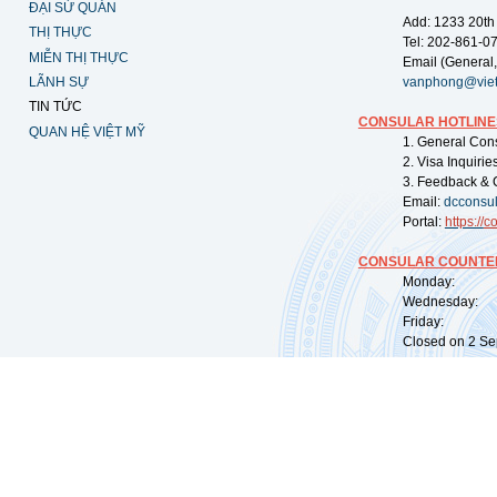
ĐẠI SỨ QUÁN
Add: 1233 20th
THỊ THỰC
Tel: 202-861-0
MIỄN THỊ THỰC
Email (General,
LÃNH SỰ
vanphong@vie
TIN TỨC
CONSULAR HOTLINE
QUAN HỆ VIỆT MỸ
1. General Con
2. Visa Inquiri
3. Feedback & 
Email:
dcconsu
Portal:
https://
co
CONSULAR COUNTER
Monday: 09:
Wednesday: 0
Friday: 09:
Closed on 2 Sep