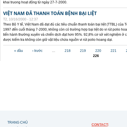
khai truong hoạt động từ ngày 27-7-2000.
VIỆT NAM ĐÃ THANH TOÁN BỆNH BẠI LIỆT
T2, 10/16/2000 - 12:37
Theo Bộ Y tế, Việt Nam đã đạt đủ các tiêu chuẩn thanh toán bại liệt (TTBL) của Tổ
1997 đến cuối tháng 7-2000, không còn có trường hợp bại liệt do vi rút polio h
tiến hành thường xuyên và chiến dịch đạt hơn 95%. 92,8% cơ sở xét nghiệm ở cá
được kiểm tra không còn giữ vật liệu chứa nguồn vi rút polio hoang dại.
Các trang
« đầu
‹ trước
…
218
219
220
221
226
TRANG CHỦ
CONTACT
: