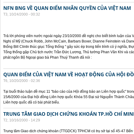
NFN BNG VỀ QUAN ĐIỂM NHÂN QUYỀN CỦA VIỆT NAM
T3, 10/24/2000 - 00:32
Trả lời phóng viên nước ngoài ngày 23/10/2000 đề nghị cho biết bình luận của
Nghị sĩ Mỹ (Chuck Robb, John McCain, Barbars Boxer, Dianne Feinstein và Dan
thống Bill Clintn thúc giục Tổng thống " gây sức ép trong tiến trình có ý nghĩa, t
Tổng thống gặp Chủ tịch nước Trần Đức Lương, Thủ tướng Phan Văn Khi và cá
phát ngôn Bộ Ngoại giao bà Phan Thuý Thanh đã nói :
QUAN ĐIỂM CỦA VIỆT NAM VỀ HOẠT ĐỘNG CỦA HỘI Đ
T6, 10/20/2000 - 02:36
Tại buổi thảo luận đề mục 11 "báo cáo của Hội đồng bảo an Liên hợp quốc" tron
15/6/2000 của Đại hội đồng Liên hợp quốc Khóa 55 Đại sứ Nguyễn Thành Châu, 
Liên hợp quốc đã có bài phát biểu.
TRUNG TÂM GIAO DỊCH CHỨNG KHOÁN TP.HỒ CHÍ MIN
T2, 10/16/2000 - 14:29
Trung tâm Giao dịch chứng khoán (TTGDCK) TPHCM có trụ sở tại số 45-47 Bến