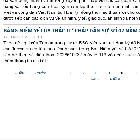
đã
vận động mạnh và
thường xuyên
phối hợp
với các
cơ quan Chí
bang và tiểu bang
của Hoa Kỳ nhằm kịp thời
bảo đảm an ninh, an
Việt
và công dân Việt Nam
tại Hoa Kỳ
, đồng thời tạo thuận lợi cho
được tiếp cận các dịch vụ về an ninh, y tế,
giáo dục,
an sinh xã hội v
BẢNG NIÊM YẾT ỦY THÁC TƯ PHÁP DÂN SỰ SỐ 02 NĂM 
T2, 03/22/2021 - 10:18
Theo đề nghị của Tòa án trong nước, ĐSQ Việt Nam tại Hoa Kỳ đã Ni
các đương sự có tên theo Danh sách trong Bản Niêm yết số 02/2021
liên hệ theo số điện thoại 2028610737 máy lẻ 113 vào các buổi sá
thêm thông tin chi tiết.
Các trang
« đầu
‹ trước
…
6
7
8
9
10
11
sau ›
cuối »