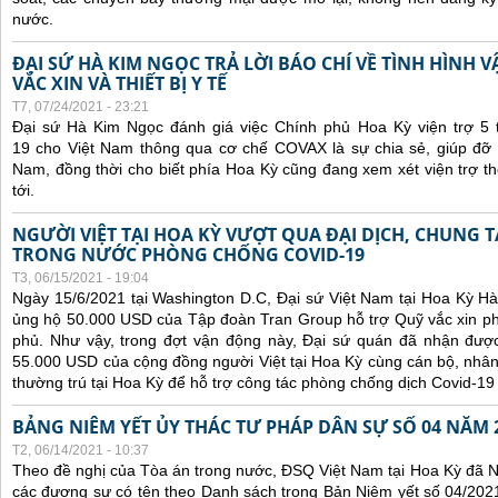
nước.
ĐẠI SỨ HÀ KIM NGỌC TRẢ LỜI BÁO CHÍ VỀ TÌNH HÌN
VẮC XIN VÀ THIẾT BỊ Y TẾ
T7, 07/24/2021 - 23:21
Đại sứ Hà Kim Ngọc đánh giá việc Chính phủ Hoa Kỳ viện trợ 5 t
19 cho Việt Nam thông qua cơ chế COVAX là sự chia sẻ, giúp đỡ kị
Nam, đồng thời cho biết phía Hoa Kỳ cũng đang xem xét viện trợ t
tới.
NGƯỜI VIỆT TẠI HOA KỲ VƯỢT QUA ĐẠI DỊCH, CHUNG 
TRONG NƯỚC PHÒNG CHỐNG COVID-19
T3, 06/15/2021 - 19:04
Ngày 15/6/2021 tại Washington D.C, Đại sứ Việt Nam tại Hoa Kỳ Hà
ủng hộ 50.000 USD của Tập đoàn Tran Group hỗ trợ Quỹ vắc xin p
phủ. Như vậy, trong đợt vận động này, Đại sứ quán đã nhận được 
55.000 USD của cộng đồng người Việt tại Hoa Kỳ cùng cán bộ, nhân
thường trú tại Hoa Kỳ để hỗ trợ công tác phòng chống dịch Covid-19
BẢNG NIÊM YẾT ỦY THÁC TƯ PHÁP DÂN SỰ SỐ 04 NĂM 
T2, 06/14/2021 - 10:37
Theo đề nghị của Tòa án trong nước, ĐSQ Việt Nam tại Hoa Kỳ đã Ni
các đương sự có tên theo Danh sách trong Bản Niêm yết số 04/2021