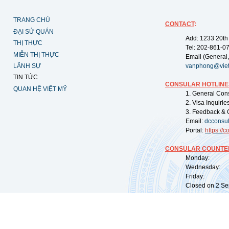
TRANG CHỦ
CONTACT
:
ĐẠI SỨ QUÁN
Add: 1233 20th
THỊ THỰC
Tel: 202-861-0
MIỄN THỊ THỰC
Email (General,
LÃNH SỰ
vanphong@vie
TIN TỨC
CONSULAR HOTLINE
QUAN HỆ VIỆT MỸ
1. General Con
2. Visa Inquiri
3. Feedback & 
Email:
dcconsu
Portal:
https://
co
CONSULAR COUNTER
Monday: 09:
Wednesday: 0
Friday: 09:
Closed on 2 Sep