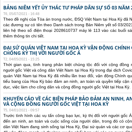
BẢNG NIÊM YẾT ỦY THÁC TƯ PHÁP DÂN SỰ SỐ 03 NĂM 
T6, 05/07/2021 - 16:48
Theo đề nghị của Tòa án trong nước, ĐSQ Việt Nam tại Hoa Kỳ đã Ni
các đương sự có tên theo Danh sách trong Bản Niêm yết số 03/2021
liên hệ theo số điện thoại 2028610737 máy lẻ 113 vào các buổi sá
thêm thông tin chi tiết.
ĐẠI SỨ QUÁN VIỆT NAM TẠI HOA KỲ VẬN ĐỘNG CHÍNH
CHỐNG KỲ THỊ VỚI NGƯỜI GỐC Á
T2, 04/05/2021 - 15:25
Thời gian qua, tình trạng phân biệt chủng tộc đối với cộng đồng
người gốc Việt và công dân Việt Nam tại Hoa Kỳ trong đại dịch Covi
quán Việt Nam tại Hoa Kỳ đã nhiều lần trao đổi, vận động Chính qu
tiểu bang của Hoa Kỳ bảo đảm an ninh, an toàn và quyền tiếp cận đ
dục, việc làm cho công dân và cộng đồng người gốc Việt tại Hoa Kỳ.
KHUYẾN CÁO VỀ CÁC BIỆN PHÁP BẢO ĐẢM AN NINH, 
VÀ CỘNG ĐỒNG NGƯỜI GỐC VIỆT TẠI HOA KỲ
T5, 04/01/2021 - 09:57
Trước tình hình các
vụ tấn công bạo lực, kỳ thị đối với người gốc 
đến an ninh, an toàn và cuộc sống của người dân, trong đó có c
dân Việt Nam đang sinh sống tại Hoa Kỳ,
Đại sứ quán và các cơ qua