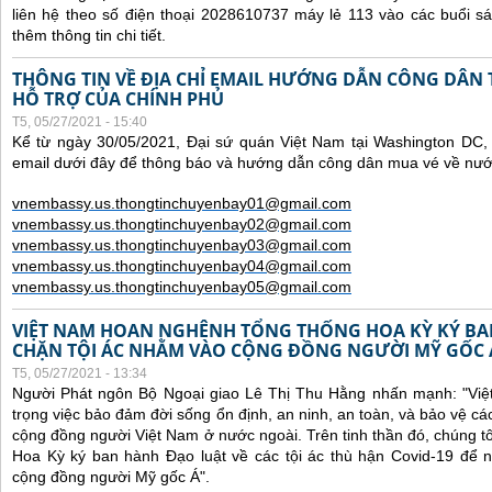
liên hệ theo số điện thoại 2028610737 máy lẻ 113 vào các buổi sá
thêm thông tin chi tiết.
THÔNG TIN VỀ ĐỊA CHỈ EMAIL HƯỚNG DẪN CÔNG DÂN
HỖ TRỢ CỦA CHÍNH PHỦ
T5, 05/27/2021 - 15:40
Kể từ ngày 30/05/2021, Đại sứ quán Việt Nam tại Washington DC, 
email dưới đây để thông báo và hướng dẫn công dân mua vé về nư
vnembassy.us.thongtinchuyenbay01@gmail.com
vnembassy.us.thongtinchuyenbay02@gmail.com
vnembassy.us.thongtinchuyenbay03@gmail.com
vnembassy.us.thongtinchuyenbay04@gmail.com
vnembassy.us.thongtinchuyenbay05@gmail.com
VIỆT NAM HOAN NGHÊNH TỔNG THỐNG HOA KỲ KÝ B
CHẶN TỘI ÁC NHẰM VÀO CỘNG ĐỒNG NGƯỜI MỸ GỐC 
T5, 05/27/2021 - 13:34
Người Phát ngôn Bộ Ngoại giao Lê Thị Thu Hằng nhấn mạnh:
"Vi
trọng việc bảo đảm đời sống ổn định, an ninh, an toàn, và bảo vệ cá
cộng đồng người Việt Nam ở nước ngoài. Trên tinh thần đó, chúng t
Hoa Kỳ ký ban hành Đạo luật về các tội ác thù hận Covid-19 để 
cộng đồng người Mỹ gốc Á".