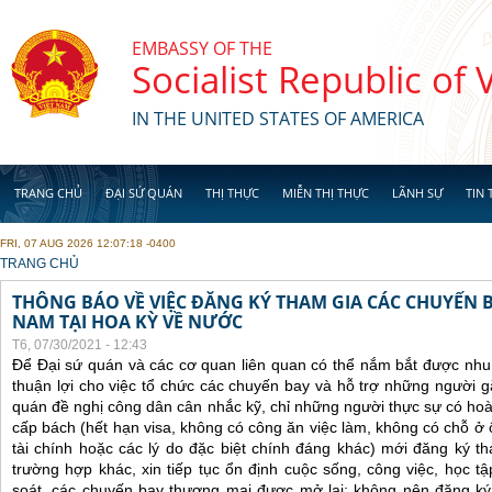
Skip to main content
EMBASSY OF THE
Socialist Republic of
IN THE UNITED STATES OF AMERICA
TRANG CHỦ
ĐẠI SỨ QUÁN
THỊ THỰC
MIỄN THỊ THỰC
LÃNH SỰ
TIN 
FRI, 07 AUG 2026 12:07:18 -0400
YOU ARE HERE
TRANG CHỦ
THÔNG BÁO VỀ VIỆC ĐĂNG KÝ THAM GIA CÁC CHUYẾN 
NAM TẠI HOA KỲ VỀ NƯỚC
T6, 07/30/2021 - 12:43
Để Đại sứ quán và các cơ quan liên quan có thể nắm bắt được nhu
thuận lợi cho việc tổ chức các chuyến bay và hỗ trợ những người 
quán đề nghị công dân cân nhắc kỹ, chỉ những người thực sự có ho
cấp bách (hết hạn visa, không có công ăn việc làm, không có chỗ ở 
tài chính hoặc các lý do đặc biệt chính đáng khác) mới đăng ký 
trường hợp khác, xin tiếp tục ổn định cuộc sống, công việc, học t
soát, các chuyến bay thương mại được mở lại; không nên đăng ký