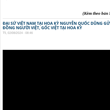
(Kèm theo bản 
ĐẠI SỨ VIỆT NAM TẠI HOA KỲ NGUYỄN QUỐC DŨNG GỬI
ĐỒNG NGƯỜI VIỆT, GỐC VIỆT TẠI HOA KỲ
T5, 02/08/2024 - 08:46