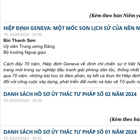
(Kèm theo bản Niêm y
HIỆP ĐỊNH GENEVA: MỘT MỐC SON LỊCH SỬ CỦA NỀN N
T6, 04/26/2024 - 10:20
Bùi Thanh Sơn
Uỷ viên Trung ương Đảng
Bộ trưởng Ngoại giao
Cách đây 70 năm, Hiệp định Geneva về đình chỉ chiến sự ở Việt 
trang mới trong sự nghiệp đấu tranh giải phóng dân tộc, thống nhất
qua 70 năm, những bài học từ đàm phán, ký kết và thực thi Hiệp địn
đối với công cuộc xây dựng, phát triển đất nước và bảo vệ Tổ quốc n
DANH SÁCH HỒ SƠ ỦY THÁC TƯ PHÁP SỐ 02 NĂM 2024
T5, 02/22/2024 - 18:34
(Kèm theo bả
DANH SÁCH HỒ SƠ ỦY THÁC TƯ PHÁP SỐ 01 NĂM 2024
T5, 02/22/2024 - 18:33