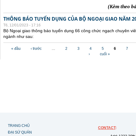
(Kèm theo b
THÔNG BÁO TUYỂN DỤNG CỦA BỘ NGOẠI GIAO NĂM 2
T6, 12/01/2023 - 17:16
Bộ Ngoại giao thông báo tuyển dụng 66 công chức ngạch chuyên viê
ngành như sau:
Các trang
« đầu
‹ trước
…
2
3
4
5
6
7
›
cuối »
TRANG CHỦ
CONTACT
:
ĐẠI SỨ QUÁN