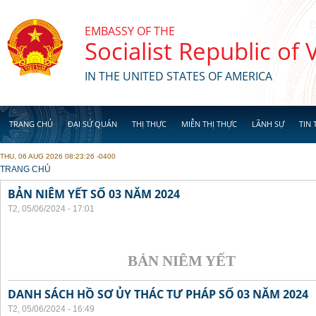
Skip to main content
EMBASSY OF THE
Socialist Republic of
IN THE UNITED STATES OF AMERICA
TRANG CHỦ
ĐẠI SỨ QUÁN
THỊ THỰC
MIỄN THỊ THỰC
LÃNH SỰ
TIN 
THU, 06 AUG 2026 08:23:26 -0400
YOU ARE HERE
TRANG CHỦ
BẢN NIÊM YẾT SỐ 03 NĂM 2024
T2, 05/06/2024 - 17:01
BẢN NIÊM YẾT
DANH SÁCH HỒ SƠ ỦY THÁC TƯ PHÁP SỐ 03 NĂM 2024
T2, 05/06/2024 - 16:49