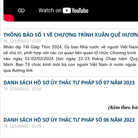
THÔNG BÁO SỐ 1 VỀ CHƯƠNG TRÌNH XUÂN QUÊ HƯƠN
T6, 12/15/2023 - 17:07
Nhân dịp Tết Giáp Thìn 2024, Ủy ban Nhà nước về người Việt Nam
sẽ chủ trì, phối hợp với các cơ quan liên quan tổ chức Chương trì
vào ngày 01-02/02/2024 (tức ngày 22-23 tháng Chạp năm Qu
Minh. Ban Tổ chức kính mời bà con người Việt Nam ở nước ngoài
qua đường link.
DANH SÁCH HỒ SƠ ỦY THÁC TƯ PHÁP SỐ 07 NĂM 2023
T6, 12/15/2023 - 15:35
(Kèm theo bả
DANH SÁCH HỒ SƠ ỦY THÁC TƯ PHÁP SỐ 06 NĂM 2023
T6, 12/15/2023 - 15:29