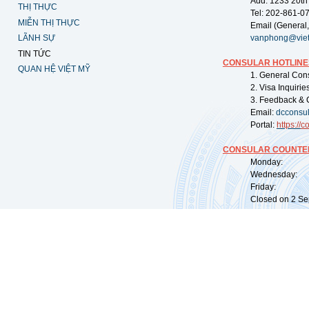
Add: 1233 20th
THỊ THỰC
Tel: 202-861-0
MIỄN THỊ THỰC
Email (General,
LÃNH SỰ
vanphong@vie
TIN TỨC
CONSULAR HOTLINE
QUAN HỆ VIỆT MỸ
1. General Con
2. Visa Inquiri
3. Feedback & 
Email:
dcconsu
Portal:
https://
co
CONSULAR COUNTER
Monday: 09:
Wednesday: 0
Friday: 09:
Closed on 2 Sep