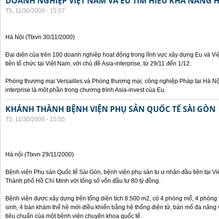
DOANH NGHIỆP VIỆT NAM VÀ EU TÌM HIỂU KHẢ NĂNG 
T5, 11/30/2000 - 15:57
Hà Nội (Ttxvn 30/11/2000)
Đại diện của trên 100 doanh nghiệp hoạt động trong lĩnh vực xây dựng Eu và V
tiên tổ chức tại Việt Nam, với chủ đề Asia-interprise, từ 29/11 đến 1/12.
Phòng thương mại Versailles và Phòng thương mại, công nghiệp Pháp tại Hà Nội
interprise là một phần trong chương trình Asia-invest của Eu.
KHÁNH THÀNH BỆNH VIỆN PHỤ SẢN QUỐC TẾ SÀI GÒN
T5, 11/30/2000 - 15:55
Hà nội (Ttxvn 29/11/2000)
Bệnh viện Phụ sản Quốc tế Sài Gòn, bệnh viện phụ sản tu ư nhân đầu tiên tại V
Thành phố Hồ Chí Minh với tổng số vốn đầu tư 80 tỷ đồng.
Bệnh viện được xây dựng trên tổng diện tích 8.500 m2, có 4 phòng mổ, 4 phòng
sinh, 4 bàn khám thế hệ mới điều khiển bằng hệ thống điện tử, bàn mổ đa năng 
tiêu chuẩn của một bệnh viện chuyên khoa quốc tế.