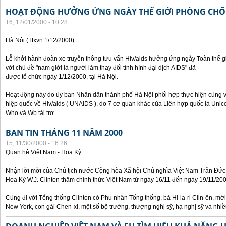
HOẠT ĐỘNG HƯỞNG ỨNG NGÀY THẾ GIỚI PHÒNG CHỐN
T6, 12/01/2000 - 10:28
Hà Nội (Ttxvn 1/12/2000)
Lễ khởi hành đoàn xe truyền thông tưu vấn Hiv/aids hưởng ứng ngày Toàn thế
với chủ đề "nam giới là người làm thay đổi tình hình đại dịch AIDS" đã
được tổ chức ngày 1/12/2000, tại Hà Nội.
Hoạt động này do ủy ban Nhân dân thành phố Hà Nội phối hợp thực hiện cùng v
hiệp quốc về Hiv/aids ( UNAIDS ), do 7 cơ quan khác của Liên hợp quốc là Unic
Who và Wb tài trợ.
BAN TIN THÁNG 11 NĂM 2000
T5, 11/30/2000 - 16:26
Quan hệ Việt Nam - Hoa Kỳ:
Nhận lời mời của Chủ tịch nước Cộng hòa Xã hội Chủ nghĩa Việt Nam Trần Đứ
Hoa Kỳ W.J. Clinton thăm chính thức Việt Nam từ ngày 16/11 đến ngày 19/11/200
Cùng đi với Tổng thống Clinton có Phu nhân Tổng thống, bà Hi-la-ri Clin-ôn, m
New York, con gái Chen-xi, một số bộ trưởng, thượng nghị sỹ, hạ nghị sỹ và nhi