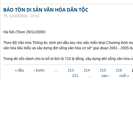
BẢO TỒN DI SẢN VĂN HÓA DÂN TỘC
T5, 11/30/2000 - 15:52
Hà Nội (Ttxvn 29/11/2000)
Theo Bộ Văn hóa Thông tin, kinh phí đầu tưu cho việc triển khai Chương trình mụ
văn hóa tiêu biểu và xây dựng đời sống văn hóa cơ sở" giai đoạn 2001 - 2005 là
Trong đó vốn dành cho tu bổ di tích là 710 tỷ đồng, xây dựng đời sống văn hóa 
Các trang
« đầu
‹ trước
…
213
214
215
216
221
…
sau ›
cuối »