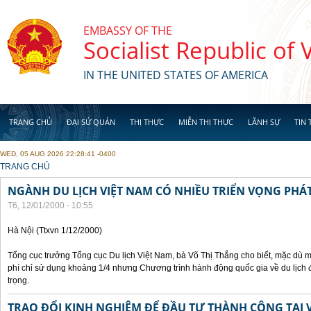
Skip to main content
EMBASSY OF THE
Socialist Republic of
IN THE UNITED STATES OF AMERICA
TRANG CHỦ
ĐẠI SỨ QUÁN
THỊ THỰC
MIỄN THỊ THỰC
LÃNH SỰ
TIN 
WED, 05 AUG 2026 22:28:41 -0400
YOU ARE HERE
TRANG CHỦ
NGÀNH DU LỊCH VIỆT NAM CÓ NHIỀU TRIỂN VỌNG PHÁT
T6, 12/01/2000 - 10:55
Hà Nội (Ttxvn 1/12/2000)
Tổng cục trưởng Tổng cục Du lịch Việt Nam, bà Võ Thị Thắng cho biết, mặc dù m
phí chỉ sử dụng khoảng 1/4 nhưng Chương trình hành động quốc gia về du lịch 
trọng.
TRAO ĐỔI KINH NGHIỆM ĐỂ ĐẦU TƯ THÀNH CÔNG TẠI 