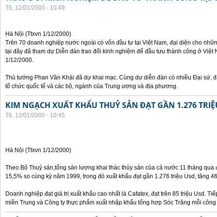
T6, 12/01/2000 - 10:49
Hà Nội (Ttxvn 1/12/2000)
Trên 70 doanh nghiệp nước ngoài có vốn đầu tư tại Việt Nam, đại diện cho nhữ
tại đây đã tham dự Diễn đàn trao đổi kinh nghiệm để đầu tưu thành công ở Việt 
1/12/2000.
Thủ tướng Phan Văn Khải đã dự khai mạc. Cùng dự diễn đàn có nhiều Đại sứ, đạ
tổ chức quốc tế và các bộ, ngành của Trung ương và địa phương.
KIM NGẠCH XUẤT KHẨU THUỶ SẢN ĐẠT GẦN 1.276 TRIỆ
T6, 12/01/2000 - 10:45
Hà Nội (Ttxvn 1/12/2000)
Theo Bộ Thuỷ sản,tổng sản lượng khai thác thủy sản của cả nước 11 tháng qua đạ
15,5% so cùng kỳ năm 1999, trong đó xuất khẩu đạt gần 1.276 triệu Usd, tăng 4
Doanh nghiệp đạt giá trị xuất khẩu cao nhất là Cafatex, đạt trên 85 triệu Usd. Ti
miền Trung và Công ty thực phẩm xuất nhập khẩu tổng hợp Sóc Trăng mỗi công ty