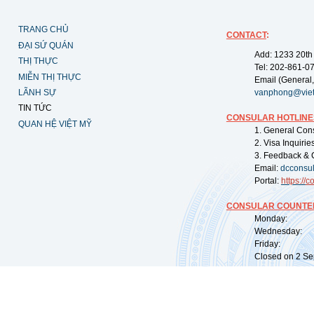
TRANG CHỦ
CONTACT
:
ĐẠI SỨ QUÁN
Add: 1233 20th
THỊ THỰC
Tel: 202-861-0
MIỄN THỊ THỰC
Email (General,
LÃNH SỰ
vanphong@vie
TIN TỨC
CONSULAR HOTLINE
QUAN HỆ VIỆT MỸ
1. General Con
2. Visa Inquiri
3. Feedback & 
Email:
dcconsu
Portal:
https://
co
CONSULAR COUNTER
Monday: 09:
Wednesday: 0
Friday: 09:
Closed on 2 Sep