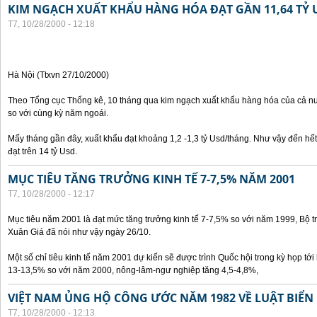
KIM NGẠCH XUẤT KHẨU HÀNG HÓA ĐẠT GẦN 11,64 TỶ 
T7, 10/28/2000 - 12:18
Hà Nội (Ttxvn 27/10/2000)
Theo Tổng cục Thống kê, 10 tháng qua kim ngạch xuất khẩu hàng hóa của cả nư
so với cùng kỳ năm ngoái.
Mấy tháng gần đây, xuất khẩu đạt khoảng 1,2 -1,3 tỷ Usd/tháng. Như vậy đến hế
đạt trên 14 tỷ Usd.
MỤC TIÊU TĂNG TRƯỞNG KINH TẾ 7-7,5% NĂM 2001
T7, 10/28/2000 - 12:17
Mục tiêu năm 2001 là đạt mức tăng trưởng kinh tế 7-7,5% so với năm 1999, Bộ 
Xuân Giá đã nói như vậy ngày 26/10.
Một số chỉ tiêu kinh tế năm 2001 dự kiến sẽ được trình Quốc hội trong kỳ họp tới 
13-13,5% so với năm 2000, nông-lâm-ngư nghiệp tăng 4,5-4,8%,
VIỆT NAM ỦNG HỘ CÔNG ƯỚC NĂM 1982 VỀ LUẬT BIỂN
T7, 10/28/2000 - 12:13