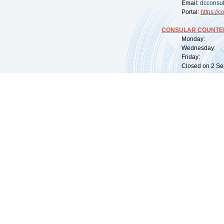
Email:
dcconsu
Portal:
https://
co
CONSULAR COUNTER
Monday: 09:
Wednesday: 0
Friday: 09:
Closed on 2 Sep