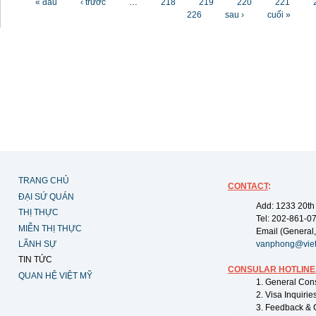
« đầu
‹ trước
…
218
219
220
221
226
sau ›
cuối »
TRANG CHỦ
CONTACT
:
ĐẠI SỨ QUÁN
Add: 1233 20th
THỊ THỰC
Tel: 202-861-0
MIỄN THỊ THỰC
Email (General,
LÃNH SỰ
vanphong@vie
TIN TỨC
CONSULAR HOTLINE
QUAN HỆ VIỆT MỸ
1. General Con
2. Visa Inquiri
3. Feedback & 