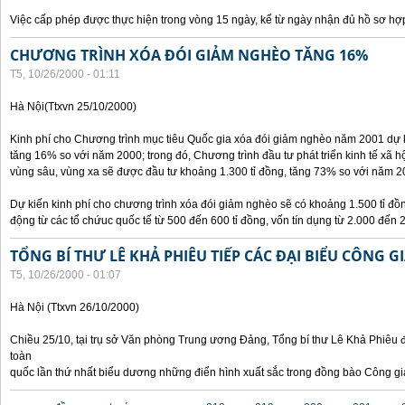
Việc cấp phép được thực hiện trong vòng 15 ngày, kể từ ngày nhận đủ hồ sơ hợp
CHƯƠNG TRÌNH XÓA ĐÓI GIẢM NGHÈO TĂNG 16%
T5, 10/26/2000 - 01:11
Hà Nội(Ttxvn 25/10/2000)
Kinh phí cho Chương trình mục tiêu Quốc gia xóa đói giảm nghèo năm 2001 dự k
tăng 16% so với năm 2000; trong đó, Chương trình đầu tư phát triển kinh tế xã hộ
vùng sâu, vùng xa sẽ được đầu tư khoảng 1.300 tỉ đồng, tăng 73% so với năm 2
Dự kiến kinh phí cho chương trình xóa đói giảm nghèo sẽ có khoảng 1.500 tỉ đ
động từ các tổ chứuc quốc tế từ 500 đến 600 tỉ đồng, vốn tín dụng từ 2.000 đến 2
TỔNG BÍ THƯ LÊ KHẢ PHIÊU TIẾP CÁC ĐẠI BIỂU CÔNG G
T5, 10/26/2000 - 01:07
Hà Nội (Ttxvn 26/10/2000)
Chiều 25/10, tại trụ sở Văn phòng Trung ương Đảng, Tổng bí thư Lê Khả Phiêu đ
toàn
quốc lần thứ nhất biểu dương những điển hình xuất sắc trong đồng bào Công gi
Các trang