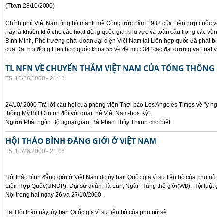
(Ttxvn 28/10/2000)
Chính phủ Việt Nam ủng hộ mạnh mẽ Công ước năm 1982 của Liên hợp quốc về 
này là khuôn khổ cho các hoạt động quốc gia, khu vực và toàn cầu trong các vùn
Bình Minh, Phó trưởng phái đoàn đại diện Việt Nam tại Liên hợp quốc đã phát bi
của Đại hội đồng Liên hợp quốc khóa 55 về đề mục 34 "các đại dương và Luật về
TL NFN VỀ CHUYẾN THĂM VIỆT NAM CỦA TỔNG THỐNG 
T5, 10/26/2000 - 21:13
24/10/ 2000 Trả lời câu hỏi của phóng viên Thời báo Los Angeles Times về "ý 
thống Mỹ Bill Clinton đối với quan hệ Việt Nam-hoa Kỳ",
Người Phát ngôn Bộ ngoại giao, Bà Phan Thúy Thanh cho biết:
HỘI THẢO BÌNH ĐẲNG GIỚI Ở VIỆT NAM
T5, 10/26/2000 - 21:06
Hội thảo bình đẳng giới ở Việt Nam do ủy ban Quốc gia vì sự tiến bộ của phụ nữ
Liên Hợp Quốc(UNDP), Đại sứ quán Hà Lan, Ngân Hàng thế giới(WB), Hội luật g
Nội trong hai ngày 26 và 27/10/2000.
Tại Hội thảo này, ủy ban Quốc gia vì sự tiến bộ của phụ nữ sẽ