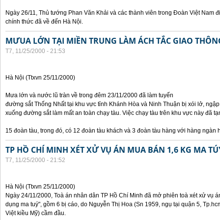
Ngày 26/11, Thủ tướng Phan Văn Khải và các thành viên trong Đoàn Việt Nam đ
chính thức đã về đến Hà Nội.
MƯUA LỚN TẠI MIỀN TRUNG LÀM ÁCH TẮC GIAO THÔ
T7, 11/25/2000 - 21:53
Hà Nội (Ttxvn 25/11/2000)
Mưa lớn và nước lũ tràn về trong đêm 23/11/2000 đã làm tuyến
đường sắt Thống Nhất tại khu vực tỉnh Khánh Hòa và Ninh Thuận bị xói lở, ngập
xuống đường sắt làm mất an toàn chạy tàu. Việc chạy tàu trên khu vực này đã
15 đoàn tàu, trong đó, có 12 đoàn tàu khách và 3 đoàn tàu hàng với hàng ngàn 
TP HỒ CHÍ MINH XÉT XỬ VỤ ÁN MUA BÁN 1,6 KG MA TÚ
T7, 11/25/2000 - 21:52
Hà Nội (Ttxvn 25/11/2000)
Ngày 24/11/2000, Toà án nhân dân TP Hồ Chí Minh đã mở phiên toà xét xử vụ án 
dụng ma tuý", gồm 6 bị cáo, do Nguyễn Thị Hoa (Sn 1959, ngụ tại quận 5, Tp.hc
Việt kiều Mỹ) cầm đầu.