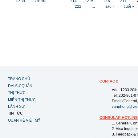
« đầu
‹ trước
…
214
215
216
217
222
…
sau ›
cuối »
TRANG CHỦ
CONTACT
:
ĐẠI SỨ QUÁN
Add: 1233 20th
THỊ THỰC
Tel: 202-861-0
MIỄN THỊ THỰC
Email (General,
LÃNH SỰ
vanphong@vie
TIN TỨC
CONSULAR HOTLINE
QUAN HỆ VIỆT MỸ
1. General Con
2. Visa Inquiri
3. Feedback & 