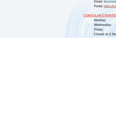
Email:
dcconsu
Portal:
https://
co
CONSULAR COUNTER
Monday: 09:
Wednesday: 0
Friday: 09:
Closed on 2 Sep