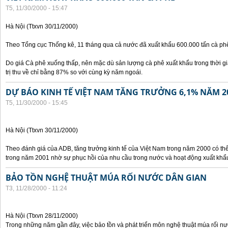
T5, 11/30/2000 - 15:47
Hà Nội (Ttxvn 30/11/2000)
Theo Tổng cục Thống kê, 11 tháng qua cả nước đã xuất khẩu 600.000 tấn cà phê
Do giá Cà phê xuống thấp, nên mặc dù sản lượng cà phê xuất khẩu trong thời g
trị thu về chỉ bằng 87% so với cùng kỳ năm ngoái.
DỰ BÁO KINH TẾ VIỆT NAM TĂNG TRƯỞNG 6,1% NĂM 2
T5, 11/30/2000 - 15:45
Hà Nội (Ttxvn 30/11/2000)
Theo đánh giá của ADB, tăng trưởng kinh tế của Việt Nam trong năm 2000 có th
trong năm 2001 nhờ sự phục hồi của nhu cầu trong nước và hoạt động xuất khẩ
BẢO TỒN NGHỆ THUẬT MÚA RỐI NƯỚC DÂN GIAN
T3, 11/28/2000 - 11:24
Hà Nội (Ttxvn 28/11/2000)
Trong những năm gần đây, việc bảo tồn và phát triển môn nghệ thuật múa rối n