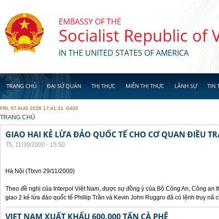
Skip to main content
EMBASSY OF THE
Socialist Republic of
IN THE UNITED STATES OF AMERICA
TRANG CHỦ
ĐẠI SỨ QUÁN
THỊ THỰC
MIỄN THỊ THỰC
LÃNH SỰ
TIN 
FRI, 07 AUG 2026 17:41:31 -0400
YOU ARE HERE
TRANG CHỦ
GIAO HAI KẺ LỪA ĐẢO QUỐC TẾ CHO CƠ QUAN ĐIỀU TR
T5, 11/30/2000 - 15:50
Hà Nội (Ttxvn 29/11/2000)
Theo đề nghị của Interpol Việt Nam, được sự đồng ý của Bộ Công An, Công an
giao 2 kẻ lừa đảo quốc tế Phillip Trần và Kevin John Ruggro đã có lệnh truy nã
VIET NAM XUẤT KHẨU 600.000 TẤN CÀ PHÊ