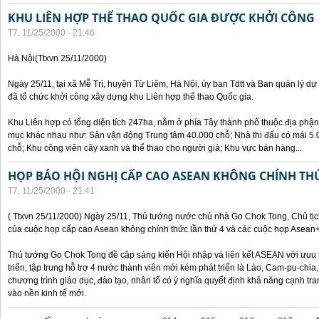
KHU LIÊN HỢP THỂ THAO QUỐC GIA ĐƯỢC KHỞI CÔNG
T7, 11/25/2000 - 21:46
Hà Nội(Ttxvn 25/11/2000)
Ngày 25/11, tại xã Mễ Trì, huyện Từ Liêm, Hà Nội, ủy ban Tdtt và Ban quản lý dự
đã tổ chức khởi công xây dựng khu Liên hợp thể thao Quốc gia.
Khu Liên hợp có tổng diện tích 247ha, nằm ở phía Tây thành phố thuộc địa phận
mục khác nhau như: Sân vận động Trung tâm 40.000 chỗ; Nhà thi đấu có mái 5.0
chỗ; Khu công viên cây xanh và thể thao cho người già; Khu vực bán hàng...
HỌP BÁO HỘI NGHỊ CẤP CAO ASEAN KHÔNG CHÍNH TH
T7, 11/25/2000 - 21:41
( Ttxvn 25/11/2000) Ngày 25/11, Thủ tướng nước chủ nhà Go Chok Tong, Chủ tịc
của cuộc họp cấp cao Asean không chính thức lần thứ 4 và các cuộc họp Asean
Thủ tướng Go Chok Tong đề cập sáng kiến Hội nhập và liên kết ASEAN với ưuu t
triển, tập trung hỗ trợ 4 nước thành viên mới kém phát triển là Lào, Cam-pu-chia
chương trình giáo dục, đào tạo, nhân tố có ý nghĩa quyết định khả năng cạnh 
vào nền kinh tế mới.
Các trang