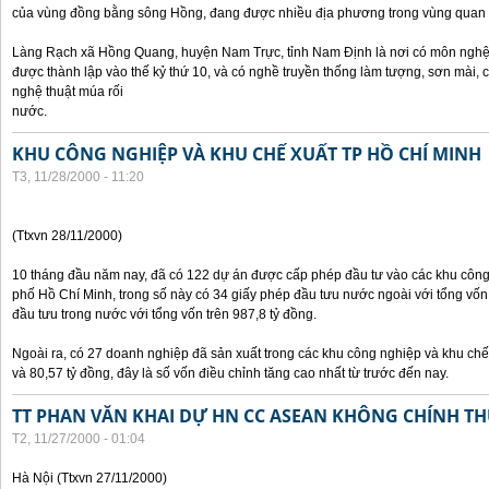
của vùng đồng bằng sông Hồng, đang được nhiều địa phương trong vùng quan 
Làng Rạch xã Hồng Quang, huyện Nam Trực, tỉnh Nam Định là nơi có môn nghệ 
được thành lập vào thế kỷ thứ 10, và có nghề truyền thống làm tượng, sơn mài,
nghệ thuật múa rối
nước.
KHU CÔNG NGHIỆP VÀ KHU CHẾ XUẤT TP HỒ CHÍ MINH
T3, 11/28/2000 - 11:20
(Ttxvn 28/11/2000)
10 tháng đầu năm nay, đã có 122 dự án được cấp phép đầu tư vào các khu công
phố Hồ Chí Minh, trong số này có 34 giấy phép đầu tưu nước ngoài với tổng vốn
đầu tưu trong nước với tổng vốn trên 987,8 tỷ đồng.
Ngoài ra, có 27 doanh nghiệp đã sản xuất trong các khu công nghiệp và khu chế 
và 80,57 tỷ đồng, đây là số vốn điều chỉnh tăng cao nhất từ trước đến nay.
TT PHAN VĂN KHAI DỰ HN CC ASEAN KHÔNG CHÍNH THỨ
T2, 11/27/2000 - 01:04
Hà Nội (Ttxvn 27/11/2000)