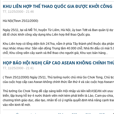
KHU LIÊN HỢP THỂ THAO QUỐC GIA ĐƯỢC KHỞI CÔNG
T7, 11/25/2000 - 21:46
Hà Nội(Ttxvn 25/11/2000)
Ngày 25/11, tại xã Mễ Trì, huyện Từ Liêm, Hà Nội, ủy ban Tdtt và Ban quản lý dự
đã tổ chức khởi công xây dựng khu Liên hợp thể thao Quốc gia.
Khu Liên hợp có tổng diện tích 247ha, nằm ở phía Tây thành phố thuộc địa phận
mục khác nhau như: Sân vận động Trung tâm 40.000 chỗ; Nhà thi đấu có mái 5.0
chỗ; Khu công viên cây xanh và thể thao cho người già; Khu vực bán hàng...
HỌP BÁO HỘI NGHỊ CẤP CAO ASEAN KHÔNG CHÍNH TH
T7, 11/25/2000 - 21:41
( Ttxvn 25/11/2000) Ngày 25/11, Thủ tướng nước chủ nhà Go Chok Tong, Chủ tịc
của cuộc họp cấp cao Asean không chính thức lần thứ 4 và các cuộc họp Asean
Thủ tướng Go Chok Tong đề cập sáng kiến Hội nhập và liên kết ASEAN với ưuu t
triển, tập trung hỗ trợ 4 nước thành viên mới kém phát triển là Lào, Cam-pu-chia
chương trình giáo dục, đào tạo, nhân tố có ý nghĩa quyết định khả năng cạnh 
vào nền kinh tế mới.
Các trang