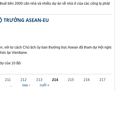
 thuê trên 2000 căn nhà và nhiều dự án về nhà ở của các công ty phát
BỘ TRƯỞNG ASEAN-EU
, với tư cách Chủ tịch ủy ban thường trực Asean đã tham dự Hội nghị
hức tại Vientiane.
 dự của 10 Bộ
211
212
213
214
215
216
217
…
sau ›
cuối »