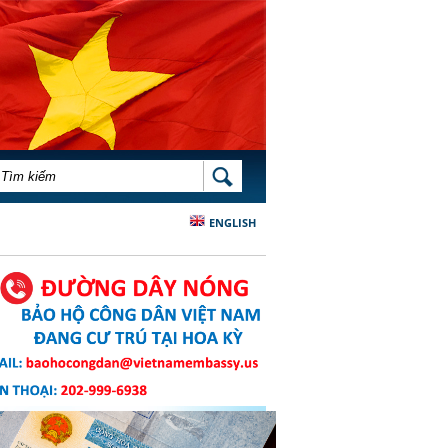
BIỂU MẪU TÌM KIẾM
TÌM KIẾM
ENGLISH