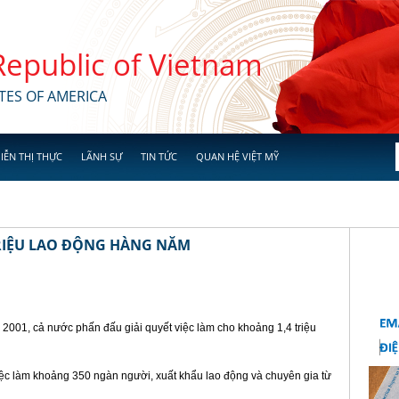
 Republic of Vietnam
TES OF AMERICA
IỄN THỊ THỰC
LÃNH SỰ
TIN TỨC
QUAN HỆ VIỆT MỸ
 TRIỆU LAO ĐỘNG HÀNG NĂM
2001, cả nước phấn đấu giải quyết việc làm cho khoảng 1,4 triệu
iệc làm khoảng 350 ngàn người, xuất khẩu lao động và chuyên gia từ