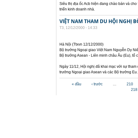
Siêu thị địa ốc Acb hiện đang chào bán và cho
triển kinh doanh nhà.
VIỆT NAM THAM DU HỘI NGHỊ 
T3, 12/12/2000 - 14:33
Hà Nội (Ttxvn 12/12/2000)
Bộ trưởng Ngoại giao Việt Nam Nguyễn Dy Niên
Bộ trưởng Asean - Liên minh châu Âu (Eu), tổ c
Ngày 11/12, Hội nghị đã khai mạc với sự tham
trưởng Ngoại giao Asean và các Bộ trưởng Eu.
Các trang
« đầu
‹ trước
…
210
218