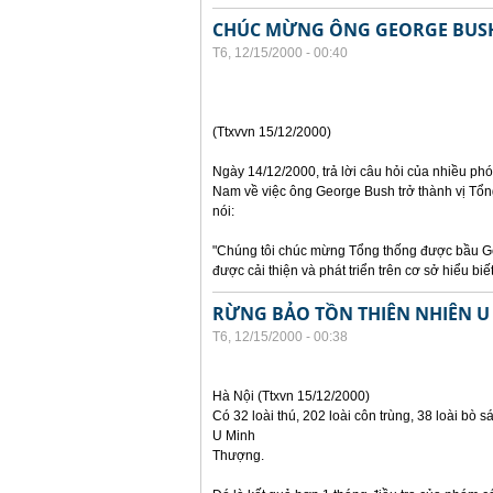
CHÚC MỪNG ÔNG GEORGE BUSH
T6, 12/15/2000 - 00:40
(Ttxvvn 15/12/2000)
Ngày 14/12/2000, trả lời câu hỏi của nhiều ph
Nam về việc ông George Bush trở thành vị Tổ
nói:
"Chúng tôi chúc mừng Tổng thống được bầu G
được cải thiện và phát triển trên cơ sở hiểu biết
RỪNG BẢO TỒN THIÊN NHIÊN 
T6, 12/15/2000 - 00:38
Hà Nội (Ttxvn 15/12/2000)
Có 32 loài thú, 202 loài côn trùng, 38 loài bò s
U Minh
Thượng.