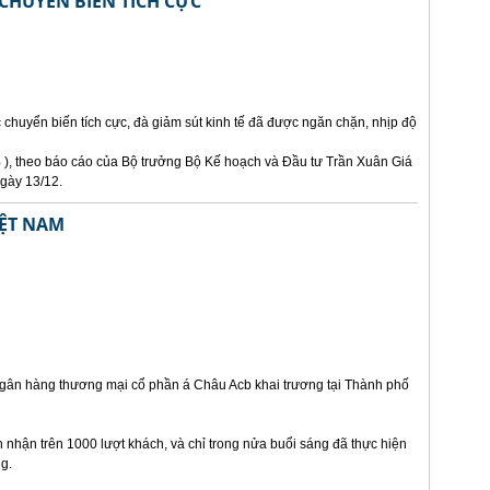
 CHUYỂN BIẾN TÍCH CỰC
chuyển biến tích cực, đà giảm sút kinh tế đã được ngăn chặn, nhịp độ
 ), theo báo cáo của Bộ trưởng Bộ Kế hoạch và Đầu tư Trần Xuân Giá
ngày 13/12.
IỆT NAM
 Ngân hàng thương mại cổ phần á Châu Acb khai trương tại Thành phố
n nhận trên 1000 lượt khách, và chỉ trong nửa buổi sáng đã thực hiện
ng.