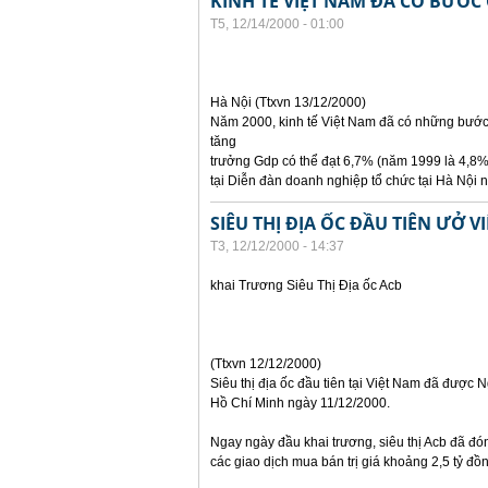
KINH TẾ VIỆT NAM ĐÃ CÓ BƯỚC
T5, 12/14/2000 - 01:00
Hà Nội (Ttxvn 13/12/2000)
Năm 2000, kinh tế Việt Nam đã có những bước 
tăng
trưởng Gdp có thể đạt 6,7% (năm 1999 là 4,8%
tại Diễn đàn doanh nghiệp tổ chức tại Hà Nội 
SIÊU THỊ ĐỊA ỐC ĐẦU TIÊN ƯỞ V
T3, 12/12/2000 - 14:37
khai Trương Siêu Thị Địa ốc Acb
(Ttxvn 12/12/2000)
Siêu thị địa ốc đầu tiên tại Việt Nam đã được
Hồ Chí Minh ngày 11/12/2000.
Ngay ngày đầu khai trương, siêu thị Acb đã đó
các giao dịch mua bán trị giá khoảng 2,5 tỷ đồ