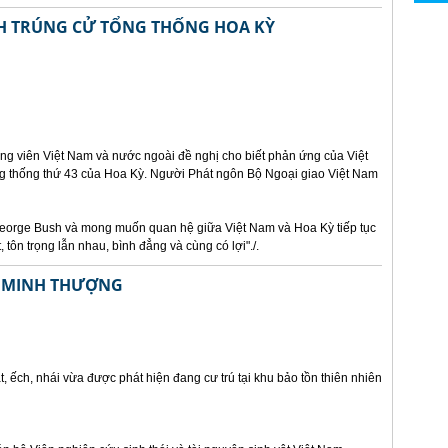
 TRÚNG CỬ TỔNG THỐNG HOA KỲ
óng viên Việt Nam và nước ngoài đề nghị cho biết phản ứng của Việt
ng thống thứ 43 của Hoa Kỳ. Người Phát ngôn Bộ Ngoại giao Việt Nam
eorge Bush và mong muốn quan hệ giữa Việt Nam và Hoa Kỳ tiếp tục
, tôn trọng lẫn nhau, bình đẳng và cùng có lợi"./.
U MINH THƯỢNG
át, ếch, nhái vừa được phát hiện đang cư trú tại khu bảo tồn thiên nhiên