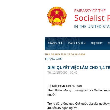
Skip to main content
EMBASSY OF THE
Socialist
IN THE UNITED STA
TRANG CHỦ
ĐẠI SỨ QUÁN
THỊ THỰC
M
THU, 06 AUG 2026 22:00:16 -0400
YOU ARE HERE
TRANG CHỦ
GIAI QUYẾT VIỆC LÀM CHO 1,4
T6, 12/15/2000 - 00:49
Hà Nội(Ttxvn 14/12/2000)
Theo Bộ lao động Thương binh và Xã hội, năm 
người.
Trong đó, thông qua Quỹ quốc gia giải quyết v
40 đến 45 ngàn người.