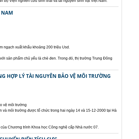
n bộ Viện nghiên cứu sinh thái và tài nguyên sinh vật Việt Nam.
T NAM
m ngạch xuất khẩu khoảng 200 triệu Usd.
ới sản phẩm chủ yếu là chè đen. Trong đó, thị trường Trung Đông
NG HỢP LÝ TÀI NGUYÊN BẢO VỆ MÔI TRƯỜNG
ảo vệ môi trường
ên và môi trường được tổ chức trong hai ngày 14 và 15-12-2000 tại Hà
ật của Chương trình Khoa học Công nghệ cấp Nhà nước 07.