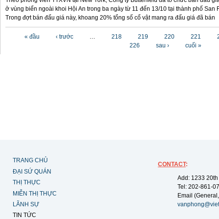
Theo phóng viên TTXVN tại New York, Công ty Butterfield đã tổ chức bán đấu gi
ở vùng biển ngoài khoi Hội An trong ba ngày từ 11 đến 13/10 tại thành phố San F
Trong đợt bán đấu giá này, khoang 20% tổng số cổ vật mang ra đấu giá đã bán
Các trang
« đầu
‹ trước
…
218
219
220
221
226
sau ›
cuối »
TRANG CHỦ
CONTACT
:
ĐẠI SỨ QUÁN
Add: 1233 20th
THỊ THỰC
Tel: 202-861-0
MIỄN THỊ THỰC
Email (General,
LÃNH SỰ
vanphong@vie
TIN TỨC