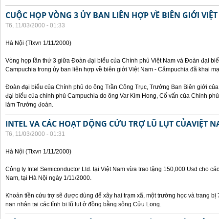
CUỘC HỌP VÒNG 3 ỦY BAN LIÊN HỢP VỀ BIÊN GIỚI VIỆ
T6, 11/03/2000 - 01:33
Hà Nội (Ttxvn 1/11/2000)
Vòng họp lần thứ 3 giữa Đoàn đại biểu của Chính phủ Việt Nam và Đoàn đại bi
Campuchia trong ủy ban liên hợp về biên giới Việt Nam - Cămpuchia đã khai mạ
Đoàn đại biểu của Chính phủ do ông Trần Công Trục, Trưởng Ban Biên giới c
đại biểu của chính phủ Campuchia do ông Var Kim Hong, Cố vấn của Chính phủ 
làm Trưởng đoàn.
INTEL VA CÁC HOẠT DỘNG CỨU TRỢ LŨ LỤT CỦAVIỆT 
T6, 11/03/2000 - 01:31
Hà Nội (Ttxvn 1/11/2000)
Công ty Intel Semiconductor Ltd. tại Việt Nam vừa trao tặng 150,000 Usd cho các 
Nam, tại Hà Nội ngày 1/11/2000.
Khoản tiền cứu trợ sẽ được dùng để xây hai trạm xã, một trường học và trang bị
nạn nhân tại các tỉnh bị lũ lụt ở đồng bằng sông Cửu Long.