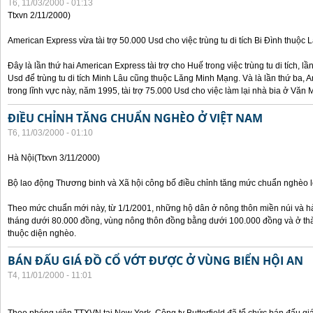
T6, 11/03/2000 - 01:13
Ttxvn 2/11/2000)
American Express vừa tài trợ 50.000 Usd cho việc trùng tu di tích Bi Đình thuộc
Đây là lần thứ hai American Express tài trợ cho Huế trong việc trùng tu di tích, l
Usd để trùng tu di tích Minh Lâu cũng thuộc Lăng Minh Mạng. Và là lần thứ ba, A
trong lĩnh vực này, năm 1995, tài trợ 75.000 Usd cho việc làm lại nhà bia ở Văn
ĐIỀU CHỈNH TĂNG CHUẨN NGHÈO Ở VIỆT NAM
T6, 11/03/2000 - 01:10
Hà Nội(Ttxvn 3/11/2000)
Bộ lao động Thương binh và Xã hội công bố điều chỉnh tăng mức chuẩn nghèo lê
Theo mức chuẩn mới này, từ 1/1/2001, những hộ dân ở nông thôn miền núi và h
tháng dưới 80.000 đồng, vùng nông thôn đồng bằng dưới 100.000 đồng và ở th
thuộc diện nghèo.
BÁN ĐẤU GIÁ ĐỒ CỔ VỚT ĐƯỢC Ở VÙNG BIỂN HỘI AN
T4, 11/01/2000 - 11:01