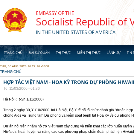
Skip to main content
EMBASSY OF THE
Socialist Republic of
IN THE UNITED STATES OF AMERICA
TRANG CHỦ
ĐẠI SỨ QUÁN
THỊ THỰC
MIỄN THỊ THỰC
LÃNH SỰ
TIN 
THU, 06 AUG 2026 16:27:16 -0400
YOU ARE HERE
TRANG CHỦ
HỢP TÁC VIỆT NAM - HOA KỲ TRONG DỰ PHÒNG HIV/AI
T6, 11/03/2000 - 01:36
Hà Nội (Ttxvn 1/11/2000)
Trong 2 ngày 30,31/10/2000, tại Hà Nội, Bộ Y tế đã tổ chức đánh giá "dự án hợ
chống Aids và Trung tâm Dự phòng và kiểm soát bệnh tật Hoa Kỳ về dự phòng H
Dự án nói trên nhằm hỗ trợ Việt Nam xây dựng và triển khai các lớp huấn luyện 
Hiv/aids, huấn luyện và nâng cao các phương pháp chẩn đoán phát hiện Hiv/aid