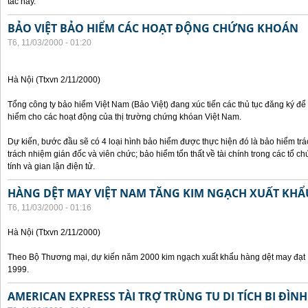
tác này.
BẢO VIỆT BẢO HIỂM CÁC HOẠT ĐỘNG CHỨNG KHOÁN
T6, 11/03/2000 - 01:20
Hà Nội (Ttxvn 2/11/2000)
Tổng công ty bảo hiểm Việt Nam (Bảo Việt) đang xúc tiến các thủ tục đăng ký để
hiểm cho các hoạt động của thị trường chứng khóan Việt Nam.
Dự kiến, bước đầu sẽ có 4 loại hình bảo hiểm được thực hiện đó là bảo hiểm t
trách nhiệm gián đốc và viên chức; bảo hiểm tổn thất về tài chính trong các tổ c
tính và gian lận điện tử.
HÀNG DỆT MAY VIỆT NAM TĂNG KIM NGẠCH XUẤT KHẨ
T6, 11/03/2000 - 01:16
Hà Nội (Ttxvn 2/11/2000)
Theo Bộ Thương mại, dự kiến năm 2000 kim ngạch xuất khẩu hàng dệt may đạt 1
1999.
AMERICAN EXPRESS TÀI TRỢ TRÙNG TU DI TÍCH BI ĐÌNH