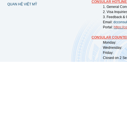
CONSULAR HOTLINE
QUAN HỆ VIỆT MỸ
1. General Con
2. Visa Inquiri
3. Feedback & 
Email:
dcconsu
Portal:
https://
co
CONSULAR COUNTER
Monday: 09:
Wednesday: 0
Friday: 09:
Closed on 2 Sep