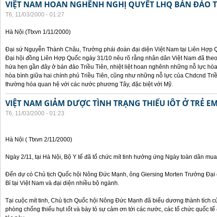
VIỆT NAM HOAN NGHÊNH NGHỊ QUYẾT LHQ BÁN ĐẢO T
T6, 11/03/2000 - 01:27
Hà Nội (Ttxvn 1/11/2000)
Đại sứ Nguyễn Thành Châu, Trưởng phái đoàn đại diện Việt Nam tại Liên Hợp Qu
Đại hội đồng Liên Hợp Quốc ngày 31/10 nêu rõ rằng nhân dân Việt Nam đã theo
hứa hẹn gần đây ở bán đảo Triều Tiên, nhiệt liệt hoan nghênh những nỗ lực hòa 
hòa bình giữa hai chính phủ Triều Tiên, cũng như những nỗ lực của Chdcnd Triề
thường hóa quan hệ với các nước phương Tây, đặc biệt với Mỹ.
VIỆT NAM GIẢM DƯỢC TÌNH TRẠNG THIẾU IÔT Ở TRẺ E
T6, 11/03/2000 - 01:23
Hà Nội ( Ttxvn 2/11/2000)
Ngày 2/11, tại Hà Nội, Bộ Y tế đã tổ chức mít tinh hưởng ứng Ngày toàn dân mua
Đến dự có Chủ tịch Quốc hội Nông Đức Mạnh, ông Giersing Morten Trưởng Đại 
Bỉ tại Việt Nam và đại diện nhiều bộ ngành.
Tại cuộc mít tinh, Chủ tịch Quốc hội Nông Đức Mạnh đã biểu dương thành tích c
phòng chống thiếu hụt iốt và bày tỏ sự cảm ơn tới các nước, các tổ chức quốc t