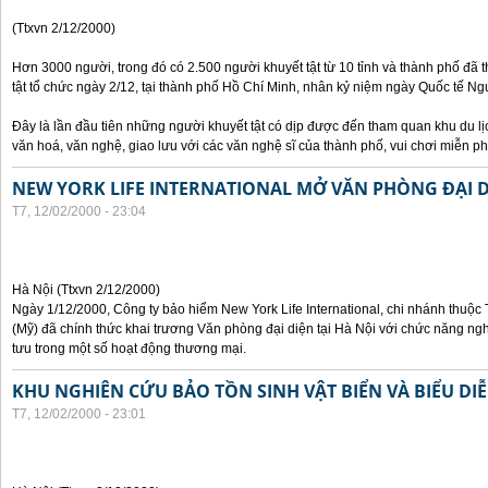
(Ttxvn 2/12/2000)
Hơn 3000 người, trong đó có 2.500 người khuyết tật từ 10 tỉnh và thành phố đã 
tật tổ chức ngày 2/12, tại thành phố Hồ Chí Minh, nhân kỷ niệm ngày Quốc tế Ngườ
Đây là lần đầu tiên những người khuyết tật có dịp được đến tham quan khu du lị
văn hoá, văn nghệ, giao lưu với các văn nghệ sĩ của thành phố, vui chơi miễn ph
NEW YORK LIFE INTERNATIONAL MỞ VĂN PHÒNG ĐẠI DI
T7, 12/02/2000 - 23:04
Hà Nội (Ttxvn 2/12/2000)
Ngày 1/12/2000, Công ty bảo hiểm New York Life International, chi nhánh thuộc
(Mỹ) đã chính thức khai trương Văn phòng đại diện tại Hà Nội với chức năng ngh
tưu trong một số hoạt động thương mại.
KHU NGHIÊN CỨU BẢO TỒN SINH VẬT BIỂN VÀ BIỂU DIỄ
T7, 12/02/2000 - 23:01