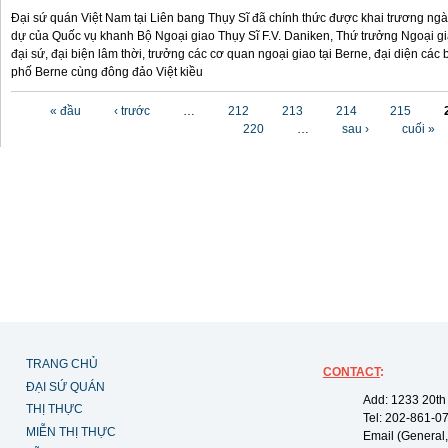
Đại sứ quán Việt Nam tại Liên bang Thụy Sĩ đã chính thức được khai trương ngày
dự của Quốc vụ khanh Bộ Ngoại giao Thụy Sĩ F.V. Daniken, Thứ trưởng Ngoại g
đại sứ, đại biện lâm thời, trưởng các cơ quan ngoại giao tại Berne, đại diện cá
phố Berne cùng đông đảo Việt kiều
Các trang
« đầu
‹ trước
…
212
213
214
215
220
…
sau ›
cuối »
TRANG CHỦ
CONTACT
:
ĐẠI SỨ QUÁN
Add: 1233 20th
THỊ THỰC
Tel: 202-861-0
MIỄN THỊ THỰC
Email (General,