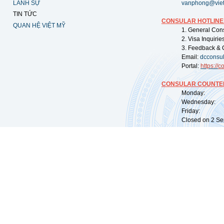
LÃNH SỰ
vanphong@vie
TIN TỨC
CONSULAR HOTLINE
QUAN HỆ VIỆT MỸ
1. General Con
2. Visa Inquiri
3. Feedback & 
Email:
dcconsu
Portal:
https://
co
CONSULAR COUNTER
Monday: 09:
Wednesday: 0
Friday: 09:
Closed on 2 Sep