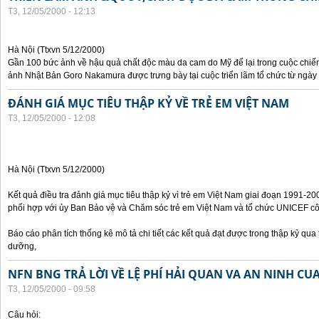
T3, 12/05/2000 - 12:13
Hà Nội (Ttxvn 5/12/2000)
Gần 100 bức ảnh về hậu quả chất độc màu da cam do Mỹ để lại trong cuộc chiế
ảnh Nhật Bản Goro Nakamura được trưng bày tại cuộc triển lãm tổ chức từ ngày 
ĐÁNH GIÁ MỤC TIÊU THẬP KỶ VỀ TRẺ EM VIỆT NAM
T3, 12/05/2000 - 12:08
Hà Nội (Ttxvn 5/12/2000)
Kết quả điều tra đánh giá mục tiêu thập kỷ vì trẻ em Việt Nam giai đoạn 1991-
phối hợp với ủy Ban Bảo vệ và Chăm sóc trẻ em Việt Nam và tổ chức UNICEF côn
Báo cáo phân tích thống kê mô tả chi tiết các kết quả đạt được trong thập kỷ qua t
dưỡng,
NFN BNG TRẢ LỜI VỀ LỆ PHÍ HẢI QUAN VA AN NINH CU
T3, 12/05/2000 - 09:58
Câu hỏi: