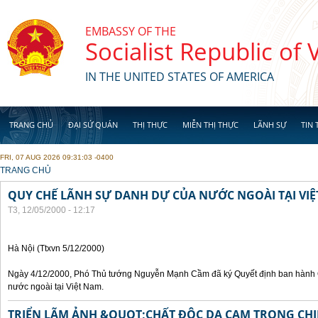
Skip to main content
EMBASSY OF THE
Socialist Republic of
IN THE UNITED STATES OF AMERICA
TRANG CHỦ
ĐẠI SỨ QUÁN
THỊ THỰC
MIỄN THỊ THỰC
LÃNH SỰ
TIN 
FRI, 07 AUG 2026 09:31:03 -0400
YOU ARE HERE
TRANG CHỦ
QUY CHẾ LÃNH SỰ DANH DỰ CỦA NƯỚC NGOÀI TẠI VI
T3, 12/05/2000 - 12:17
Hà Nội (Ttxvn 5/12/2000)
Ngày 4/12/2000, Phó Thủ tướng Nguyễn Mạnh Cầm đã ký Quyết định ban hành 
nước ngoài tại Việt Nam.
TRIỂN LÃM ẢNH &QUOT;CHẤT ĐỘC DA CAM TRONG CHI