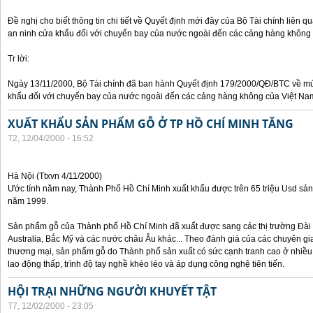
Đề nghị cho biết thông tin chi tiết về Quyết định mới đây của Bộ Tài chính liên 
an ninh cửa khẩu đối với chuyến bay của nước ngoài đến các cảng hàng không
Tr lời:
Ngày 13/11/2000, Bộ Tài chính đã ban hành Quyết định 179/2000/QĐ/BTC về mức
khẩu đối với chuyến bay của nước ngoài đến các cảng hàng không của Việt Na
XUẤT KHẨU SẢN PHẨM GỖ Ở TP HỒ CHÍ MINH TĂNG
T2, 12/04/2000 - 16:52
Hà Nội (Ttxvn 4/11/2000)
Ước tính năm nay, Thành Phố Hồ Chí Minh xuất khẩu được trên 65 triệu Usd sả
năm 1999.
Sản phẩm gỗ của Thành phố Hồ Chí Minh đã xuất được sang các thị trường Đài 
Australia, Bắc Mỹ và các nước châu Âu khác... Theo đánh giá của các chuyên gi
thương mại, sản phẩm gỗ do Thành phố sản xuất có sức cạnh tranh cao ở nhiều 
lao động thấp, trình độ tay nghề khéo léo và áp dụng công nghệ tiên tiến.
HỘI TRẠI NHỮNG NGƯỜI KHUYẾT TẬT
T7, 12/02/2000 - 23:05