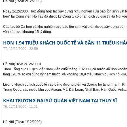
Hà Nội (Ttxvn 2/12/2000)
Ngày 2/12/2000, Hợp đồng hợp tác xây dựng "khu nghiên cứu bảo tồn sinh vật bi
heo" tại Công viên Hồ Tây đã được ký Công ty cổ phần dịch vụ giải trí Hà Nội với
Câu lạc bộ Cá heo và khu nghiên cứu bảo tồn sinh vật biển được xây dựng trên 
vốn đầu tưu khoảng 15 tỷ đồng.
HƠN 1,94 TRIỆU KHÁCH QUỐC TẾ VÀ GẦN 11 TRIỆU KHÁ
T7, 12/02/2000 - 22:59
Hà Nội(Ttxvn 2/12/2000)
Theo Tổng cục Du lịch Việt Nam, đến cuối tháng 11/2000, cả nước đã đón khoảng
tăng 19,5% so với cùng kỳ năm trước, và khoảng 10,9 triệu khách du lịch nội đị
Lượng khách du lịch quốc tế vào bằng đường biển và đường bộ tăng nhanh. Khá
Trung Quốc, các nước khu vực Asean, Mỹ, Đài Loan, Nhật Bản, Hàn Quốc, Anh...
KHAI TRƯƠNG ĐẠI SỨ QUÁN VIỆT NAM TẠI THỤY SĨ
T6, 12/01/2000 - 11:01
Hà Nội (Ttxvn 1/12/2000)