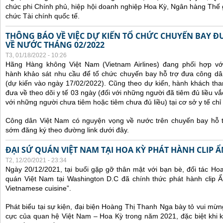
chức phi Chính phủ, hiệp hội doanh nghiệp Hoa Kỳ, Ngân hàng Thế gi
chức Tài chính quốc tế.
THÔNG BÁO VỀ VIỆC DỰ KIẾN TỔ CHỨC CHUYẾN BAY Đ
VỀ NƯỚC THÁNG 02/2022
T3, 01/18/2022 - 10:26
Hãng Hàng không Việt Nam (Vietnam Airlines) đang phối hợp vớ
hành khảo sát nhu cầu để tổ chức chuyến bay hỗ trợ đưa công d
(dự kiến vào ngày 17/02/2022).
Cũng theo dự kiến, hành khách tha
đưa về theo dõi y tế 03 ngày (đối với những người đã tiêm đủ liều vắ
với những người chưa tiêm hoặc tiêm chưa đủ liều) tại cơ sở y tế chỉ 
Công dân Việt Nam có nguyện vọng về nước trên chuyến bay hỗ t
sớm đăng ký theo đường link dưới đây.
ĐẠI SỨ QUÁN VIỆT NAM TẠI HOA KỲ PHÁT HÀNH CLIP 
T2, 12/20/2021 - 23:34
Ngày 20/12/2021, tại buổi gặp gỡ thân mật với bạn bè, đối tác Ho
quán Việt Nam tại Washington D.C đã chính thức phát hành clip Ẩ
Vietnamese cuisine”.
Phát biểu tại sự kiện, đại biện Hoàng Thị Thanh Nga bày tỏ vui mừn
cực của quan hệ Việt Nam – Hoa Kỳ trong năm 2021, đặc biệt khi 