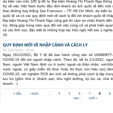
dự kiến cán mốc 100 tỷ đô la. Đại biện Hoàng Thị Thanh Nga thông 
Kỳ về việc Việt Nam bước đầu đón khách du lịch quốc tế đến một 
thác đường bay thẳng San Francisco – TP. Hồ Chí Minh, dự kiến từ
quốc tế và có các quy định mới về cách ly đối với khách quốc tế nh
Đại biện Hoàng Thị Thanh Nga cũng gửi lời cảm ơn chân thành đến 
trợ, đóng góp trong năm qua đối với việc củng cố và phát triển qua
cả các lĩnh vực, đặc biệt là những hợp tác hữu nghị hết sức ý nghĩ
19.
QUY ĐỊNH MỚI VỀ NHẬP CẢNH VÀ CÁCH LY
T6, 12/17/2021 - 14:10
Ngày 16/12/2021, Bộ Y tế đã ban hành công văn số 10688/BYT
COVID-19 đối với người nhập cảnh. Theo đó, kể từ 1/1/2022, ngư
Nam, người Việt Nam định cư ở nước ngoài và thân nhân: vợ/chồ
nước ngoài, có giấy miễn thị thực hoặc thị thực còn hiệu lực) tiê
COVID-19, xét nghiệm PCR âm tính sẽ không phải cách ly tập trung
lưu trú (gồm nhà ở, khách sạn, khu nghỉ dưỡng, ký túc xá, nhà k
doanh…)
Các trang
« đầu
‹ trước
…
4
5
6
7
8
9
sau ›
cuối »