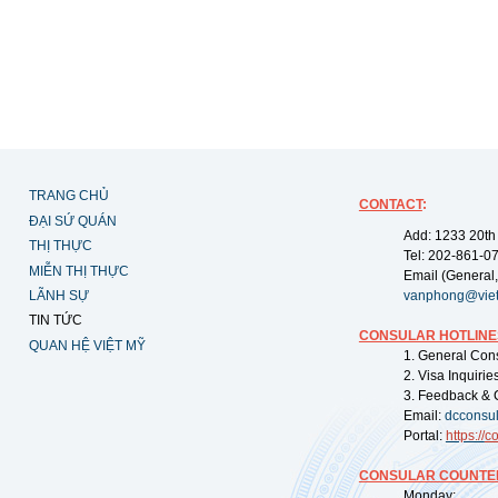
TRANG CHỦ
CONTACT
:
ĐẠI SỨ QUÁN
Add: 1233 20th
THỊ THỰC
Tel: 202-861-0
MIỄN THỊ THỰC
Email (General,
LÃNH SỰ
vanphong@vie
TIN TỨC
CONSULAR HOTLINE
QUAN HỆ VIỆT MỸ
1. General Con
2. Visa Inquiri
3. Feedback & 
Email:
dcconsu
Portal:
https://
co
CONSULAR COUNTER
Monday: 09: