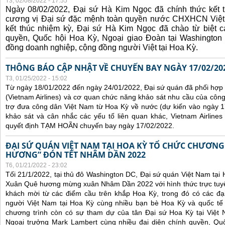
T3, 02/08/2022 - 17:55
Ngày 08/02/2022, Đại sứ Hà Kim Ngọc đã chính thức kết t
cương vị Đại sứ đặc mệnh toàn quyền nước CHXHCN Việt
kết thúc nhiệm kỳ, Đại sứ Hà Kim Ngọc đã chào từ biệt cá
quyền, Quốc hội Hoa Kỳ, Ngoại giao Đoàn tại Washington 
đồng doanh nghiệp, cộng đồng người Việt tại Hoa Kỳ.
THÔNG BÁO CẬP NHẬT VỀ CHUYẾN BAY NGÀY 17/02/20
T3, 01/25/2022 - 15:02
Từ ngày 18/01/2022 đến ngày 24/01/2022, Đại sứ quán đã phối hợp
(Vietnam Airlines) và cơ quan chức năng khảo sát nhu cầu của côn
trợ đưa công dân Việt Nam từ Hoa Kỳ về nước (dự kiến vào ngày 
khảo sát và cân nhắc các yếu tố liên quan khác, Vietnam Airline
quyết định TẠM HOÃN chuyến bay ngày 17/02/2022.
ĐẠI SỨ QUÁN VIỆT NAM TẠI HOA KỲ TỔ CHỨC CHƯƠNG
HƯƠNG” ĐÓN TẾT NHÂM DẦN 2022
T6, 01/21/2022 - 23:02
Tối 21/1/2022, tại thủ đô Washington DC, Đại sứ quán Việt Nam tại
Xuân Quê hương mừng xuân Nhâm Dần 2022 với hình thức trực tuyế
khách mời từ các điểm cầu trên khắp Hoa Kỳ, trong đó có các đại
người Việt Nam tại Hoa Kỳ cùng nhiều bạn bè Hoa Kỳ và quốc tế 
chương trình còn có sự tham dự của tân Đại sứ Hoa Kỳ tại Việt
Ngoại trưởng Mark Lambert cùng nhiều đại diện chính quyền, Quốc