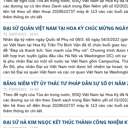
Theo đề nghị của Tòa án trong nước, ĐSQ Việt Nam tại Hoa Kỳ đã Ni
các đương sự có tên theo Danh sách trong Bản Niêm yết số 02/2022
liên hệ theo số điện thoại 2028610737 máy lẻ 113 vào các buổi sá
thêm thông tin chi tiết.
ĐẠI SỨ QUÁN VIỆT NAM TẠI HOA KỲ CHÚC MỪNG NGÀY
T2, 03/07/2022 - 16:03
Nhân dịp kỷ niệm ngày Quốc tế Phụ nữ 08/3, tối ngày 04/3/2022 (gi
sứ Việt Nam tại Hoa Kỳ Trần Thị Bích Vân đã tổ chức buổi giao lưu
đề “Đẹp và thanh lịch: Sức mạnh của Phụ nữ”. Chương trình được tổ
kết hợp trực tuyến (giữa đầu cầu Hà Nội và Washington DC) với s
là phu nhân Đại sứ một số nước tại Việt Nam gồm Campuchia, Thái
Ấn Độ, phu nhân Đại sứ Việt Nam mới được bổ nhiệm tại Israel, t
cán bộ Đại sứ quán Việt Nam và các cơ quan Việt Nam tại Washingt
BẢNG NIÊM YẾT ỦY THÁC TƯ PHÁP DÂN SỰ SỐ 01 NĂM 
T5, 03/03/2022 - 15:49
Theo đề nghị của Tòa án trong nước, ĐSQ Việt Nam tại Hoa Kỳ đã Ni
các đương sự có tên theo Danh sách trong Bản Niêm yết số 01/2022
liên hệ theo số điện thoại 2028610737 máy lẻ 113 vào các buổi sá
thêm thông tin chi tiết.
ĐẠI SỨ HÀ KIM NGỌC KẾT THÚC THÀNH CÔNG NHIỆM KỲ