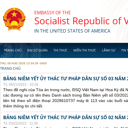
Skip to main content
EMBASSY OF THE
Socialist Republic of
IN THE UNITED STATES OF AMERICA
TRANG CHỦ
ĐẠI SỨ QUÁN
THỊ THỰC
MIỄN THỊ THỰC
LÃNH SỰ
TIN 
THU, 06 AUG 2026 13:34:39 -0400
YOU ARE HERE
TRANG CHỦ
BẢNG NIÊM YẾT ỦY THÁC TƯ PHÁP DÂN SỰ SỐ 03 NĂM 
T3, 06/21/2022 - 10:26
Theo đề nghị của Tòa án trong nước, ĐSQ Việt Nam tại Hoa Kỳ đã Ni
các đương sự có tên theo Danh sách trong Bản Niêm yết số 03/2022
liên hệ theo số điện thoại 2028610737 máy lẻ 113 vào các buổi sá
thêm thông tin chi tiết.
BẢNG NIÊM YẾT ỦY THÁC TƯ PHÁP DÂN SỰ SỐ 02 NĂM 
T3, 03/22/2022 - 11:30