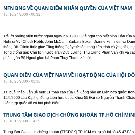
NFN BNG VỀ QUAN ĐIỂM NHÂN QUYỀN CỦA VIỆT NAM
T3, 10/24/2000 - 00:32
Trả lời phóng viên nước ngoài ngày 23/10/2000 đề nghị cho biết bình luận của
Nghị sĩ Mỹ (Chuck Robb, John McCain, Barbars Boxer, Dianne Feinstein và Dan
thống Bill Clintn thúc giục Tổng thống " gây sức ép trong tiến trình có ý nghĩa, t
Tổng thống gặp Chủ tịch nước Trần Đức Lương, Thủ tướng Phan Văn Khi và cá
phát ngôn Bộ Ngoại giao bà Phan Thuý Thanh đã nói :
QUAN ĐIỂM CỦA VIỆT NAM VỀ HOẠT ĐỘNG CỦA HỘI Đ
T6, 10/20/2000 - 02:36
Tại buổi thảo luận đề mục 11 "báo cáo của Hội đồng bảo an Liên hợp quốc" tron
15/6/2000 của Đại hội đồng Liên hợp quốc Khóa 55 Đại sứ Nguyễn Thành Châu, 
Liên hợp quốc đã có bài phát biểu.
TRUNG TÂM GIAO DỊCH CHỨNG KHOÁN TP.HỒ CHÍ MIN
T2, 10/16/2000 - 14:29
Trung tâm Giao dịch chứng khoán (TTGDCK) TPHCM có trụ sở tại số 45-47 Bến