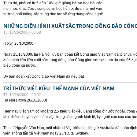
Theo đó, phải có từ 5 đến 10% giờ giảng bài và học bài các
môn học khác được công cụ tin học hỗ trợ; đưa Internet vào
trường phổ thông; tập trung đào tạo về ứng dụng công nghệ
NHỮNG ĐIỂN HÌNH XUẤT SẮC TRONG ĐỒNG BÀO CÔNG
T5, 10/26/2000 - 00:58
(Ttxvn 26/10/2000)
Ngày 25/10/2000, tại Hà Nội, ủy ban đoàn kết Công giáo Việt Nam đã tổ chức H
điển hình tiên tiến xuất sắc trong đồng bào Công giáo với sự tham dự của 95 đại b
biểu trong cả nước.
Uy ban đoàn kết Công giáo Việt Nam đã nêu bật
TRÍ THỨC VIỆT KIỀU -THẾ MẠNH CỦA VIỆT NAM
T5, 10/26/2000 - 00:52
Hà Nội (Ttxvn 26/10/2000)
Hiện nay Việt Nam có khoảng 2,5 triệu Việt kiều đang sống ở nước ngoài, trong đ
là trí thức, chuyên viên làm việc trong các ngành kinh tế, kỹ nghệ cao của các nướ
Tiến sĩ Nguyễn Văn Hào, một nhân sĩ Việt kiều nổi tiếng ở Australia đã nhận địn
viên Thông tấn xã Việt Nam ngày 25/10, tại Sydney.