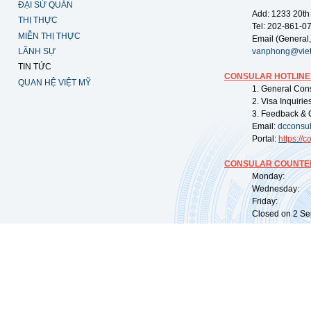
ĐẠI SỨ QUÁN
Add: 1233 20th
THỊ THỰC
Tel: 202-861-0
MIỄN THỊ THỰC
Email (General,
LÃNH SỰ
vanphong@vie
TIN TỨC
CONSULAR HOTLINE
QUAN HỆ VIỆT MỸ
1. General Con
2. Visa Inquiri
3. Feedback & 
Email:
dcconsu
Portal:
https://
co
CONSULAR COUNTER
Monday: 09:
Wednesday: 0
Friday: 09:
Closed on 2 Sep