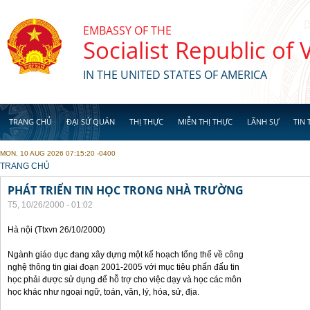
Skip to main content
EMBASSY OF THE
Socialist Republic of
IN THE UNITED STATES OF AMERICA
TRANG CHỦ
ĐẠI SỨ QUÁN
THỊ THỰC
MIỄN THỊ THỰC
LÃNH SỰ
TIN 
MON, 10 AUG 2026 07:15:20 -0400
YOU ARE HERE
TRANG CHỦ
PHÁT TRIỂN TIN HỌC TRONG NHÀ TRƯỜNG
T5, 10/26/2000 - 01:02
Hà nội (Ttxvn 26/10/2000)
Ngành giáo dục đang xây dựng một kế hoạch tổng thể về công
nghệ thông tin giai đoạn 2001-2005 với mục tiêu phấn đấu tin
học phải được sử dụng để hỗ trợ cho việc dạy và học các môn
học khác như ngoại ngữ, toán, văn, lý, hóa, sử, địa.