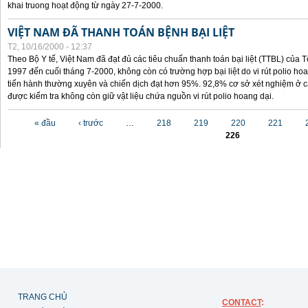
khai truong hoạt động từ ngày 27-7-2000.
VIỆT NAM ĐÃ THANH TOÁN BỆNH BẠI LIỆT
T2, 10/16/2000 - 12:37
Theo Bộ Y tế, Việt Nam đã đạt đủ các tiêu chuẩn thanh toán bại liệt (TTBL) của Tổ
1997 đến cuối tháng 7-2000, không còn có trường hợp bại liệt do vi rút polio h
tiến hành thường xuyên và chiến dịch đạt hơn 95%. 92,8% cơ sở xét nghiệm ở cá
được kiểm tra không còn giữ vật liệu chứa nguồn vi rút polio hoang dại.
Các trang
« đầu
‹ trước
…
218
219
220
221
226
TRANG CHỦ
CONTACT
: