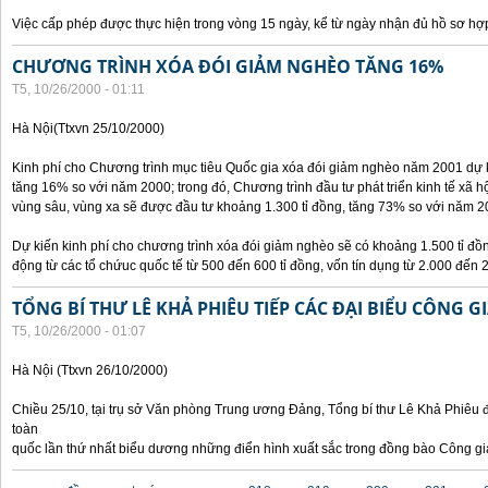
Việc cấp phép được thực hiện trong vòng 15 ngày, kể từ ngày nhận đủ hồ sơ hợp
CHƯƠNG TRÌNH XÓA ĐÓI GIẢM NGHÈO TĂNG 16%
T5, 10/26/2000 - 01:11
Hà Nội(Ttxvn 25/10/2000)
Kinh phí cho Chương trình mục tiêu Quốc gia xóa đói giảm nghèo năm 2001 dự k
tăng 16% so với năm 2000; trong đó, Chương trình đầu tư phát triển kinh tế xã hộ
vùng sâu, vùng xa sẽ được đầu tư khoảng 1.300 tỉ đồng, tăng 73% so với năm 2
Dự kiến kinh phí cho chương trình xóa đói giảm nghèo sẽ có khoảng 1.500 tỉ đ
động từ các tổ chứuc quốc tế từ 500 đến 600 tỉ đồng, vốn tín dụng từ 2.000 đến 2
TỔNG BÍ THƯ LÊ KHẢ PHIÊU TIẾP CÁC ĐẠI BIỂU CÔNG G
T5, 10/26/2000 - 01:07
Hà Nội (Ttxvn 26/10/2000)
Chiều 25/10, tại trụ sở Văn phòng Trung ương Đảng, Tổng bí thư Lê Khả Phiêu đ
toàn
quốc lần thứ nhất biểu dương những điển hình xuất sắc trong đồng bào Công gi
Các trang