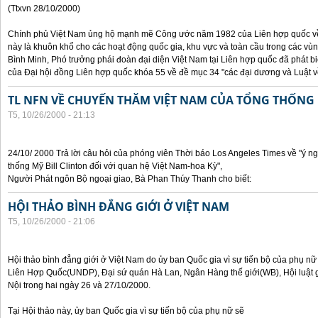
(Ttxvn 28/10/2000)
Chính phủ Việt Nam ủng hộ mạnh mẽ Công ước năm 1982 của Liên hợp quốc về 
này là khuôn khổ cho các hoạt động quốc gia, khu vực và toàn cầu trong các vùn
Bình Minh, Phó trưởng phái đoàn đại diện Việt Nam tại Liên hợp quốc đã phát bi
của Đại hội đồng Liên hợp quốc khóa 55 về đề mục 34 "các đại dương và Luật về
TL NFN VỀ CHUYẾN THĂM VIỆT NAM CỦA TỔNG THỐNG 
T5, 10/26/2000 - 21:13
24/10/ 2000 Trả lời câu hỏi của phóng viên Thời báo Los Angeles Times về "ý 
thống Mỹ Bill Clinton đối với quan hệ Việt Nam-hoa Kỳ",
Người Phát ngôn Bộ ngoại giao, Bà Phan Thúy Thanh cho biết:
HỘI THẢO BÌNH ĐẲNG GIỚI Ở VIỆT NAM
T5, 10/26/2000 - 21:06
Hội thảo bình đẳng giới ở Việt Nam do ủy ban Quốc gia vì sự tiến bộ của phụ nữ
Liên Hợp Quốc(UNDP), Đại sứ quán Hà Lan, Ngân Hàng thế giới(WB), Hội luật g
Nội trong hai ngày 26 và 27/10/2000.
Tại Hội thảo này, ủy ban Quốc gia vì sự tiến bộ của phụ nữ sẽ