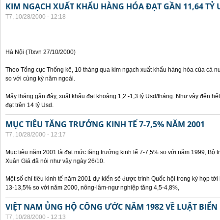
KIM NGẠCH XUẤT KHẨU HÀNG HÓA ĐẠT GẦN 11,64 TỶ 
T7, 10/28/2000 - 12:18
Hà Nội (Ttxvn 27/10/2000)
Theo Tổng cục Thống kê, 10 tháng qua kim ngạch xuất khẩu hàng hóa của cả nư
so với cùng kỳ năm ngoái.
Mấy tháng gần đây, xuất khẩu đạt khoảng 1,2 -1,3 tỷ Usd/tháng. Như vậy đến hế
đạt trên 14 tỷ Usd.
MỤC TIÊU TĂNG TRƯỞNG KINH TẾ 7-7,5% NĂM 2001
T7, 10/28/2000 - 12:17
Mục tiêu năm 2001 là đạt mức tăng trưởng kinh tế 7-7,5% so với năm 1999, Bộ 
Xuân Giá đã nói như vậy ngày 26/10.
Một số chỉ tiêu kinh tế năm 2001 dự kiến sẽ được trình Quốc hội trong kỳ họp tới 
13-13,5% so với năm 2000, nông-lâm-ngư nghiệp tăng 4,5-4,8%,
VIỆT NAM ỦNG HỘ CÔNG ƯỚC NĂM 1982 VỀ LUẬT BIỂN
T7, 10/28/2000 - 12:13