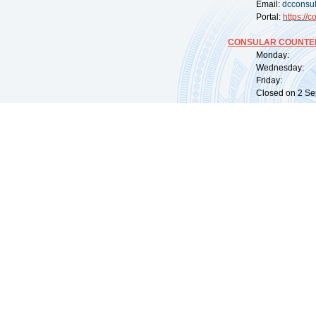
Email:
dcconsu
Portal:
https://
co
CONSULAR COUNTER
Monday: 09:
Wednesday: 0
Friday: 09:
Closed on 2 Sep