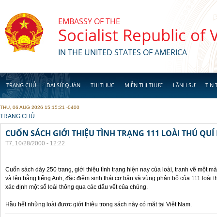
Skip to main content
EMBASSY OF THE
Socialist Republic of
IN THE UNITED STATES OF AMERICA
TRANG CHỦ
ĐẠI SỨ QUÁN
THỊ THỰC
MIỄN THỊ THỰC
LÃNH SỰ
TIN 
THU, 06 AUG 2026 15:15:21 -0400
YOU ARE HERE
TRANG CHỦ
CUỐN SÁCH GIỚI THIỆU TÌNH TRẠNG 111 LOÀI THÚ QUÍ
T7, 10/28/2000 - 12:22
Cuốn sách dày 250 trang, giới thiệu tình trạng hiện nay của loài, tranh vẽ một mà
và tên bằng tiếng Anh, đặc điểm sinh thái cơ bản và vùng phân bố của 111 loài 
xác định một số loài thông qua các dấu vết của chúng.
Hầu hết những loài được giới thiệu trong sách này có mặt tại Việt Nam.