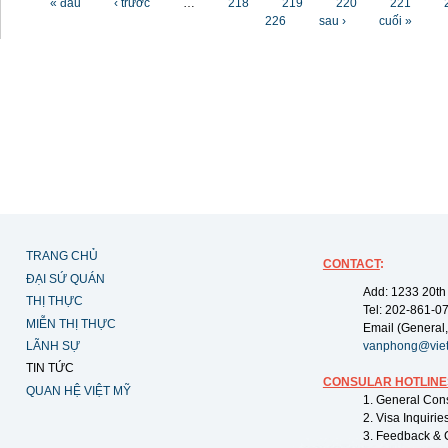
« đầu
‹ trước
…
218
219
220
221
226
sau ›
cuối »
TRANG CHỦ
CONTACT
:
ĐẠI SỨ QUÁN
Add: 1233 20th
THỊ THỰC
Tel: 202-861-0
MIỄN THỊ THỰC
Email (General,
LÃNH SỰ
vanphong@vie
TIN TỨC
CONSULAR HOTLINE
QUAN HỆ VIỆT MỸ
1. General Con
2. Visa Inquiri
3. Feedback & 