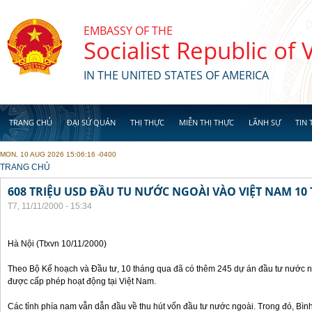
Skip to main content
EMBASSY OF THE
Socialist Republic of
IN THE UNITED STATES OF AMERICA
TRANG CHỦ
ĐẠI SỨ QUÁN
THỊ THỰC
MIỄN THỊ THỰC
LÃNH SỰ
TIN 
MON, 10 AUG 2026 15:06:16 -0400
YOU ARE HERE
TRANG CHỦ
608 TRIỆU USD ĐẦU TU NƯỚC NGOÀI VÀO VIỆT NAM 1
T7, 11/11/2000 - 15:34
Hà Nội (Ttxvn 10/11/2000)
Theo Bộ Kế hoạch và Đầu tư, 10 tháng qua đã có thêm 245 dự án đầu tư nước ng
được cấp phép hoạt động tại Việt Nam.
Các tỉnh phía nam vẫn dẫn đầu về thu hút vốn đầu tư nước ngoài. Trong đó, Bì