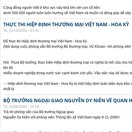
Cộng đồng người Việt ở khu vực này khá lớn với con số trên
dưới 500.000 người luôn luôn hướng về Việt Nam và muốn có đóng góp để xây
THỰC THI HIỆP ĐỊNH THƯƠNG MẠI VIỆT NAM - HOA KỲ
T6, 11/10/2000 - 03:42
Để thực thi Hiệp định thương mại Việt Nam - Hoa Kỳ
(Nội dung cuộc phỏng vấn Bộ trưởng Bộ thương mại, Vũ Khoan- với phóng viên 
Hỏi: Thưa Bộ trưởng, thực hiện Hiệp định thương mại có nghĩa là mở cửa cho h
khi đó
nhiều doanh nghiệp trong nước sức cạnh tranh còn yếu. Vậy việc này sẽ được x
--- Hiệp định thương mại Việt Nam - Hoa Kỳ là một hiệp định toàn diện dựa trên 
nhất là
BỘ TRƯỞNG NGOẠI GIAO NGUYỄN DY NIÊN VỀ QUAN HỆ
T4, 11/08/2000 - 10:56
Trả lời phỏng vấn của Bộ trưởng Ngoại giao
Nguyễn Dy Niên với phóng viên Thông tấn xã Việt Nam ngày 8-11-2000>