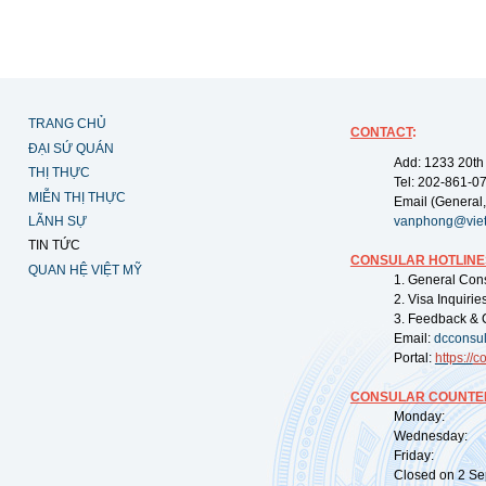
TRANG CHỦ
CONTACT
:
ĐẠI SỨ QUÁN
Add: 1233 20th
THỊ THỰC
Tel: 202-861-0
MIỄN THỊ THỰC
Email (General,
LÃNH SỰ
vanphong@vie
TIN TỨC
CONSULAR HOTLINE
QUAN HỆ VIỆT MỸ
1. General Con
2. Visa Inquiri
3. Feedback & 
Email:
dcconsu
Portal:
https://
co
CONSULAR COUNTER
Monday: 09:
Wednesday: 0
Friday: 09:
Closed on 2 Sep