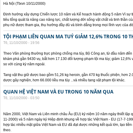
Hà Nội (Ttxvn 10/11/2000)
Định hướng xây dựng Chiến lược 10 năm và Kế hoạch hành động 5 năm Vì sự t
tiêu tổng quát là nâng cao năng lực, chất lượng đời sống vật chất và tinh thần 
phụ nữ được tham gia, thụ hưởng đầy đủ và bình đẳng trong mọi lĩnh vực của đờ
TỘI PHẠM LIÊN QUAN MA TUÝ GIẢM 12,6% TRONG 10 
T6, 11/10/2000 - 19:56
Theo Văn phòng thường trực phòng chống ma túy, Bộ Công an, từ đầu năm đến 
khám phá gần 9430 vụ, bắt hơn 17.130 đối tượng phạm tội ma túy; giảm 12,6% 
so với cùng kỳ năm ngoái.
Tang vật thu giữ được bao gồm 51,26 kg heroin, gần 470 kg thuốc phiện, hơn 2.
dược gây nghiện, hơn 66.000 liều ma túy ...và nhiều tang vật phạm tội khác.
QUAN HỆ VIỆT NAM VÀ EU TRONG 10 NĂM QUA
T6, 11/10/2000 - 03:50
Năm 2000, Việt Nam và Liên minh châu Âu (EU) kỷ niệm 10 năm ngày thiết lập q
11-2000) và 5 năm ngày ký Hiệp định khung về hợp tác Việt Nam - EU (17-7-199
hợp tác nhiều mặt giữa Việt Nam và EU đã đạt được những kết quả lớn, tạo tiền 
theo.