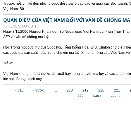
Trưuớc hết, phi kể đến những cuộc đối thoại ở cấp cao và giữa các Bộ, ngành. 
Việt Nam. Bộ
QUAN ĐIỂM CỦA VIỆT NAM ĐỐI VỚI VẤN ĐỀ CHỐNG MA
T3, 11/07/2000 - 11:16
Ngày 3/11/2000 Ngưuoi Phát ngôn Bộ Ngoại giao Việt Nam, bà Phan Thuý Thanh 
AFP về vấn đề chống ma tuý:
Hỏi: Trong một bức thư gửi Quốc hội, Tổng thống Hoa Kỳ B. Clinton cho biết Hoa 
các quốc gia sản xuất hoặc trung chuyển ma tuý. Xin phản ứng của Việt Nam về 
Trả lời:
Việt Nam không phải là nước sản xuất hay trung chuyển ma túy và các chất hướ
tác hại của nạn dịch này.
Các trang
« đầu
‹ trước
…
218
219
220
221
226
sau ›
cuối »