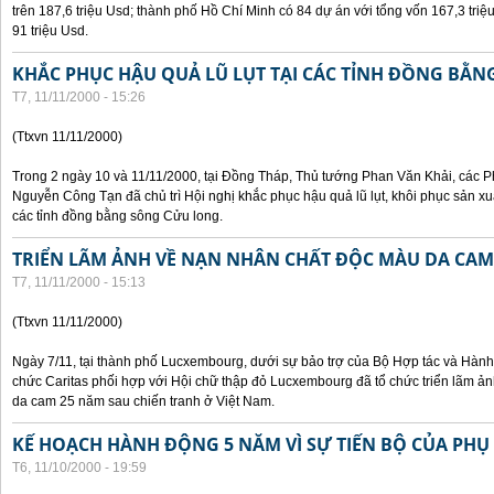
trên 187,6 triệu Usd; thành phố Hồ Chí Minh có 84 dự án với tổng vốn 167,3 triệ
91 triệu Usd.
KHẮC PHỤC HẬU QUẢ LŨ LỤT TẠI CÁC TỈNH ĐỒNG BẰ
T7, 11/11/2000 - 15:26
(Ttxvn 11/11/2000)
Trong 2 ngày 10 và 11/11/2000, tại Đồng Tháp, Thủ tướng Phan Văn Khải, các
Nguyễn Công Tạn đã chủ trì Hội nghị khắc phục hậu quả lũ lụt, khôi phục sản xu
các tỉnh đồng bằng sông Cửu long.
TRIỂN LÃM ẢNH VỀ NẠN NHÂN CHẤT ĐỘC MÀU DA CAM
T7, 11/11/2000 - 15:13
(Ttxvn 11/11/2000)
Ngày 7/11, tại thành phố Lucxembourg, dưới sự bảo trợ của Bộ Hợp tác và Hà
chức Caritas phối hợp với Hội chữ thập đỏ Lucxembourg đã tổ chức triển lãm 
da cam 25 năm sau chiến tranh ở Việt Nam.
KẾ HOẠCH HÀNH ĐỘNG 5 NĂM VÌ SỰ TIẾN BỘ CỦA PHỤ
T6, 11/10/2000 - 19:59