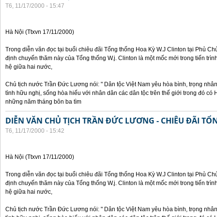
T6, 11/17/2000 - 15:47
Hà Nội (Ttxvn 17/11/2000)
Trong diễn văn đọc tại buổi chiêu đãi Tổng thống Hoa Kỳ W.J Clinton tại Phủ Chủ
định chuyến thăm này của Tổng thống W.j. Clinton là một mốc mới trong tiến trì
hệ giữa hai nước,
Chủ tịch nước Trần Đức Lương nói: " Dân tộc Việt Nam yêu hòa bình, trọng nh
tình hữu nghị, sống hòa hiếu với nhân dân các dân tộc trên thế giới trong đó c
những năm tháng bôn ba tìm
DIỄN VĂN CHỦ TỊCH TRẦN ĐỨC LƯƠNG - CHIÊU ĐÃI T
T6, 11/17/2000 - 15:42
Hà Nội (Ttxvn 17/11/2000)
Trong diễn văn đọc tại buổi chiêu đãi Tổng thống Hoa Kỳ W.J Clinton tại Phủ Chủ
định chuyến thăm này của Tổng thống W.j. Clinton là một mốc mới trong tiến trì
hệ giữa hai nước,
Chủ tịch nước Trần Đức Lương nói: " Dân tộc Việt Nam yêu hòa bình, trọng nh