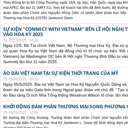
Theo thông tin từ Bộ Công Thương, ngày 16/5, tại Jeju, Hàn Quốc, ngay sau kh
mại APEC lần thứ 31 (MRT 31), theo kế hoạch hai bên đã định trước, Bộ trưở
đoàn đàm phán Chính phủ Nguyễn Hồng Diên có phiên đàm phán trực tiếp 
Thương mại Hoa Kỳ (USTR) Jamieson Greer.
SỰ KIỆN "CONNECT WITH VIETNAM" BÊN LỀ HỘI NGHỊ
VÀO HOA KỲ 2025
T3, 05/13/2025 - 10:30
Ngày 12/5, Bộ Tài chính Việt Nam, Bộ Thương mại Hoa Kỳ, Đại sứ q
sứ quán Hoa Kỳ tại Việt Nam đã đồng chủ trì tổ chức sự kiện 'Kết 
Vietnam) tại Washington DC bên lề Hội nghị Thượng đỉnh Đầu tư và
Summit) lần thứ 11 năm 2025.
ÁO DÀI VIỆT NAM TẠI SỰ KIỆN THỜI TRANG CỦA MỸ
T3, 05/06/2025 - 09:22
Ngày 05/5/2025, Đại sứ Việt Nam tại Hoa Kỳ Nguyễn Quốc Dũng và 
tham dự sự kiện Gala thời trang Ngoại giao đoàn với chủ đề: “
Tạo t
do Bảo tàng Di tích Nhà Tổng thống Woodrow Wilson tổ chức lần thứ
KHỞI ĐỘNG ĐÀM PHÁN THƯƠNG MẠI SONG PHƯƠNG VI
T5, 04/24/2025 - 12:05
Bộ trưởng Bộ Công thương, Trưởng đoàn đàm phán Chính phủ Nguyễn Hồn
Trưởng đại diện Thương mại Hoa Kỳ Jamieson L. Greer để khởi động đàm phá