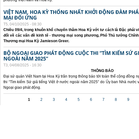
phương Việt Nam và Hoa Kỳ.
VIỆT NAM, HOA KỲ THỐNG NHẤT KHỞI ĐỘNG ĐÀM P
MẠI ĐỐI ỨNG
T5, 04/10/2025 - 08:30
Chiều 09/4, trong khuôn khổ chuyến thăm Hoa Kỳ với tư cách là Đặc phái v
đổi về các vấn đề kinh tế - thương mại song phương, Phó Thủ tướng Chín
Thương mại Hoa Kỳ Jamieson Greer.
BỘ NGOẠI GIAO PHÁT ĐỘNG CUỘC THI “TÌM KIẾM SỨ GI
NGOÀI NĂM 2025”
T3, 04/08/2025 - 16:30
THÔNG BÁO
Đại sứ quán Việt Nam tại Hoa Kỳ trân trọng thông báo tới toàn thể cộng đồng n
thi “Tìm kiếm Sứ giả tiếng Việt ở nước ngoài năm 2025” do Ủy ban Nhà nước 
Ngoại giao phát động.
Các trang
1
2
3
4
5
6
7
8
9