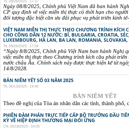
T6, 09/26/2025 - 17:37
Ngày 08/8/2025, Chính phủ Việt Nam đã ban hành Ngh
CP quy định về việc miễn thị thực có thời hạn cho ngườ
đối tượng đặc biệt cần ưu đãi phục vụ phát triển kinh tế-
VIỆT NAM MIỄN THỊ THỰC THEO CHƯƠNG TRÌNH KÍCH C
CHO CÔNG DÂN 12 NƯỚC: BỈ, BULGARIA, CROATIA, SÉ
LUXEMBOURG, HÀ LAN, BA LAN, ROMANIA, SLOVAKIA, 
T6, 09/26/2025 - 17:34
“Ngày 8/8/2025, Chính phủ Việt Nam ban hành Nghị q
việc miễn thị thực theo Chương trình kích cầu phát triể
nước châu Âu. Chính sách này được thực hiện kể từ ngà
14/8/2028.
BẢN NIÊM YẾT SỐ 03 NĂM 2025
T6, 06/13/2025 - 14:40
BẢN NIÊM YẾT
Theo đề nghị của Tòa án nhân dân các tỉnh, thành phố, c
PHIÊN ĐÀM PHÁN TRỰC TIẾP CẤP BỘ TRƯỞNG ĐẦU TIÊN
KỲ VỀ HIỆP ĐỊNH THƯƠNG MẠI ĐỐI ỨNG
CN, 05/18/2025 - 16:05