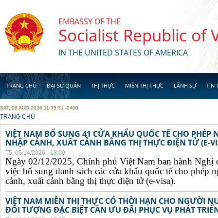
Skip to main content
EMBASSY OF THE
Socialist Republic of
IN THE UNITED STATES OF AMERICA
TRANG CHỦ
ĐẠI SỨ QUÁN
THỊ THỰC
MIỄN THỊ THỰC
LÃNH SỰ
TIN 
SAT, 08 AUG 2026 11:35:31 -0400
YOU ARE HERE
TRANG CHỦ
VIỆT NAM BỔ SUNG 41 CỬA KHẨU QUỐC TẾ CHO PHÉP
NHẬP CẢNH, XUẤT CẢNH BẰNG THỊ THỰC ĐIỆN TỬ (E-VI
T5, 05/14/2026 - 18:00
Ngày 02/12/2025, Chính phủ Việt Nam ban hành Nghị 
việc bổ sung danh sách các cửa khẩu quốc tế cho phép 
cảnh, xuất cảnh bằng thị thực điện tử (e-visa).
VIỆT NAM MIỄN THỊ THỰC CÓ THỜI HẠN CHO NGƯỜI N
ĐỐI TƯỢNG ĐẶC BIỆT CẦN ƯU ĐÃI PHỤC VỤ PHÁT TRIỂN 