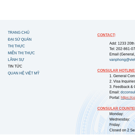
TRANG CHỦ
CONTACT
:
ĐẠI SỨ QUÁN
Add: 1233 20th
THỊ THỰC
Tel: 202-861-0
MIỄN THỊ THỰC
Email (General,
LÃNH SỰ
vanphong@vie
TIN TỨC
CONSULAR HOTLINE
QUAN HỆ VIỆT MỸ
1. General Con
2. Visa Inquiri
3. Feedback & 
Email:
dcconsu
Portal:
https://
co
CONSULAR COUNTER
Monday: 09:
Wednesday: 0
Friday: 09:
Closed on 2 Sep